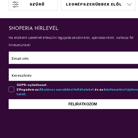
SZŰRŐ
SHOPERIA HÍRLEVÉL
Ha elsőként szeretnél értesülni legújabb akcióinkról, ajánlatainkról, iratkozz fel
hírlevelünkre!
Email cím
Keresztnév
GDPR-nyilatkozat.
Elfogadom az
Ál­ta­lá­nos szer­ző­dé­si fel­té­te­le­ket
és az
Adat­ke­ze­lé­si tá­jé­ko
ta­tót
.
FELIRATKOZOM