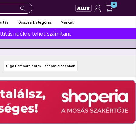
0
Összes kategória
Márkák
artás
ítási időkre lehet számítani.
Giga Pampers hetek - többet olcsóbban