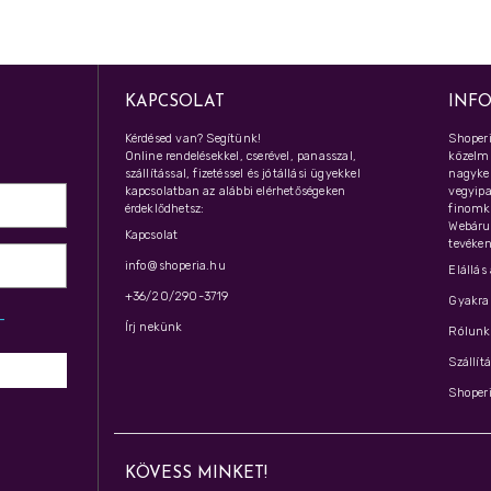
KAPCSOLAT
INF
Kérdésed van? Segítünk!
Shoperi
Online rendelésekkel, cserével, panasszal,
közelmú
szállítással, fizetéssel és jótállási ügyekkel
nagyker
kapcsolatban az alábbi elérhetőségeken
vegyipar
érdeklődhetsz:
finomk
Webáru
Kapcsolat
tevéken
info@shoperia.hu
Elállás
+36/20/290-3719
Gyakran
z­
Írj nekünk
Rólunk 
Szállít
Shoperi
KÖVESS MINKET!