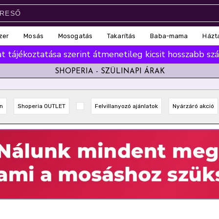
zer
Mosás
Mosogatás
Takarítás
Baba-mama
Házt
 tájékoztatása szerint átmenetileg kicsit hosszabb száll
SHOPERIA - SZÜLINAPI ÁRAK
n
Shoperia OUTLET
Felvillanyozó ajánlatok
Nyárzáró akció