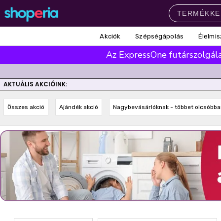
Akciók
Szépségápolás
Élelmis
Népszerű kategóriák
Az ExpressOne futárszolgálat
Szépségápolás
Élelmiszer
Mosás
Mosogatás
Takarítás
AKTUÁLIS AKCIÓINK:
Baba-mama
Háztartás
Összes akció
Ajándék akció
Nagybevásárlóknak - többet olcsóbba
Népszerű márkák
Pampers
Lenor
Finish
Violeta
Coccolino
Népszerű keresések
leukoplast
ariel
lenor
finish
pampers