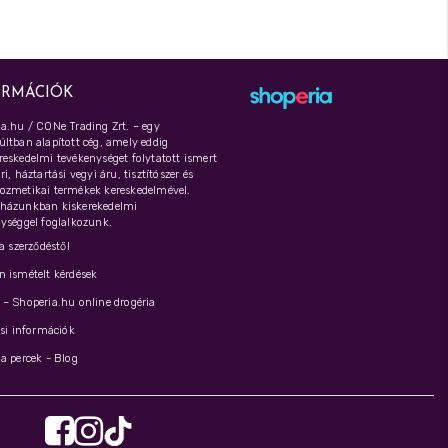
ORMÁCIÓK
a.hu / CONe Trading Zrt. – egy
ltban alapított cég, amely eddig
eskedelmi tevékenységet folytatott ismert
i, háztartási vegyi áru, tisztítószer és
ozmetikai termékek kereskedelmével.
házunkban kiskerekedelmi
ységgel foglalkozunk.
 a szerződéstől
 ismételt kérdések
– Shoperia.hu online drogéria
ási információk
a percek - Blog