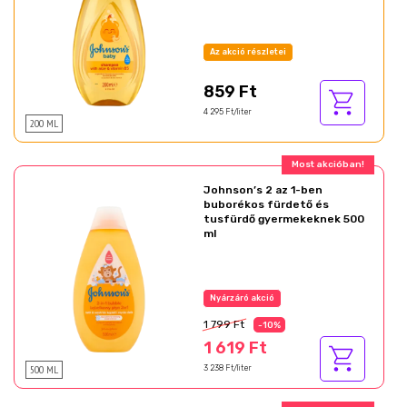
Az akció részletei
859 Ft
4 295 Ft/liter
200 ML
Most akcióban!
Johnson’s 2 az 1-ben
buborékos fürdető és
tusfürdő gyermekeknek 500
ml
Nyárzáró akció
1 799 Ft
-10%
1 619 Ft
500 ML
3 238 Ft/liter