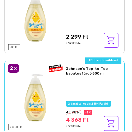
2 299 Ft
4 598 Ft/liter
500 ML
Többet olcsóbban!
2
x
Johnson's Top-to-Toe
babatusfürdő 500 ml
2 darabtól csak: 2 184 Ft/db!
4 598 Ft
-5%
4 368 Ft
2 X 500 ML
4 368 Ft/liter