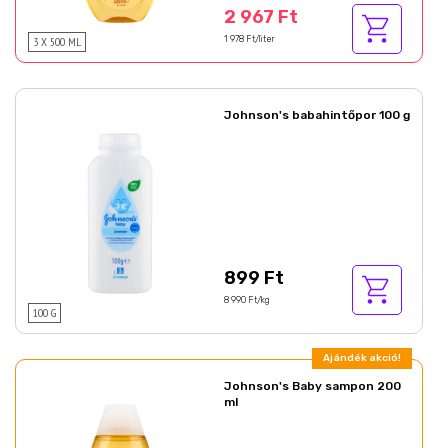
2 967 Ft
3 X 500 ML
1 978 Ft/liter
Johnson's babahintőpor 100 g
899 Ft
8 990 Ft/kg
100 G
Ajándék akció!
Johnson's Baby sampon 200
ml