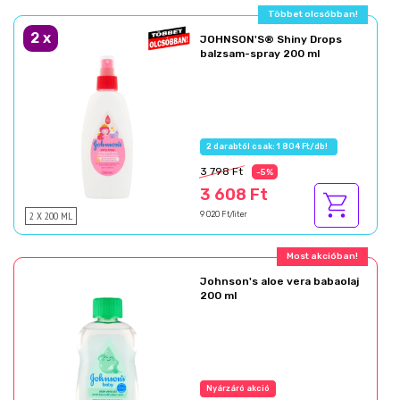
Többet olcsóbban!
2
x
JOHNSON'S® Shiny Drops
balzsam-spray 200 ml
2 darabtól csak: 1 804 Ft/db!
3 798 Ft
-5%
3 608 Ft
2 X 200 ML
9 020 Ft/liter
Most akcióban!
Johnson's aloe vera babaolaj
200 ml
Nyárzáró akció