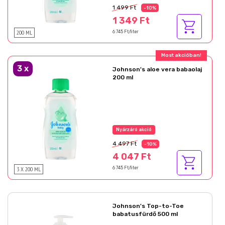
1 499 Ft
-10%
1 349 Ft
200 ML
6 745 Ft/liter
Most akcióban!
3
x
Johnson's aloe vera babaolaj
200 ml
Nyárzáró akció
4 497 Ft
-10%
4 047 Ft
3 X 200 ML
6 745 Ft/liter
Johnson's Top-to-Toe
babatusfürdő 500 ml