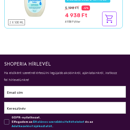
5 198 Ft
-5%
4 938 Ft
2 X 500 ML
4 938 Ft/liter
SHOPERIA HÍRLEVÉL
Ha elsőként szeretnél értesülni legújabb akcióinkról, ajánlatainkról, iratkozz
fel hírlevelünkre!
Email cím
Keresztnév
GDPR-nyilatkozat.
Elfogadom az
Ál­ta­lá­nos szer­ző­dé­si fel­té­te­le­ket
és az
Adat­ke­ze­lé­si tá­jé­koz­ta­tót
.