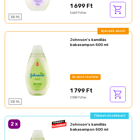
1 699 Ft
5 663 Ft/liter
300 ML
Ajándék akció!
Johnson's kamillás
babasampon 500 ml
Az akció részletei
1 799 Ft
3 598 Ft/liter
500 ML
Többet olcsóbban!
2
x
Johnson's kamillás
babasampon 500 ml