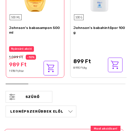
500 ML
100 G
Johnson's babasampon 500
Johnson's babahintőpor 100
ml
g
Nyárzáró akció
1 099 Ft
-10%
899 Ft
989 Ft
8 990 Ft/kg
1 978 Ft/liter
SZŰRŐ
Most akcióban!