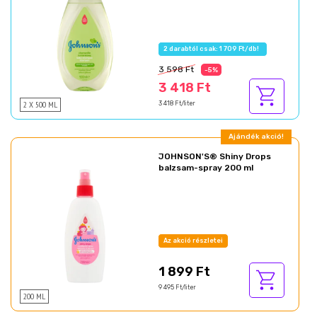
2 darabtól csak: 1 709 Ft/db!
3 598 Ft
-5%
3 418 Ft
2 X 500 ML
3 418 Ft/liter
Ajándék akció!
JOHNSON'S® Shiny Drops
balzsam-spray 200 ml
Az akció részletei
1 899 Ft
9 495 Ft/liter
200 ML