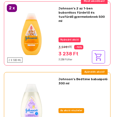
Most akcióban!
2
x
Johnson’s 2 az 1-ben
buborékos fürdető és
tusfürdő gyermekeknek 500
ml
Nyárzáró akció
3 598 Ft
-10%
3 238 Ft
2 X 500 ML
3 238 Ft/liter
Ajándék akció!
Johnson's Bedtime babaápoló
300 ml
Az akció részletei