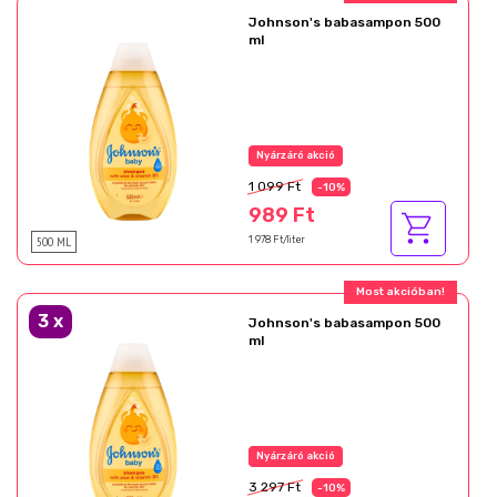
Johnson's babasampon 500
ml
Nyárzáró akció
1 099 Ft
-10%
989 Ft
500 ML
1 978 Ft/liter
Most akcióban!
3
x
Johnson's babasampon 500
ml
Nyárzáró akció
3 297 Ft
-10%