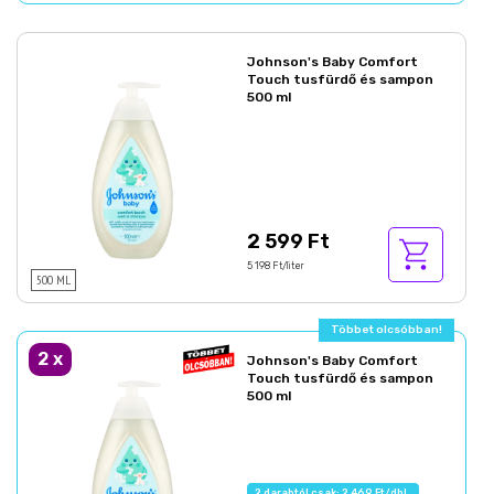
Johnson's Baby Comfort
Touch tusfürdő és sampon
500 ml
2 599 Ft
5 198 Ft/liter
500 ML
Többet olcsóbban!
2
x
Johnson's Baby Comfort
Touch tusfürdő és sampon
500 ml
2 darabtól csak: 2 469 Ft/db!