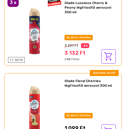
3
x
Glade Luscious Cherry &
Peony légfrissítő aeroszol
300 ml
Az akció részletei
3 297 Ft
-5%
3 132 Ft
3 X 300 ML
3 480 Ft/liter
Ajándék akció!
Glade Floral Cherries
légfrissítő aeroszol 300 ml
Az akció részletei
1 099 Ft