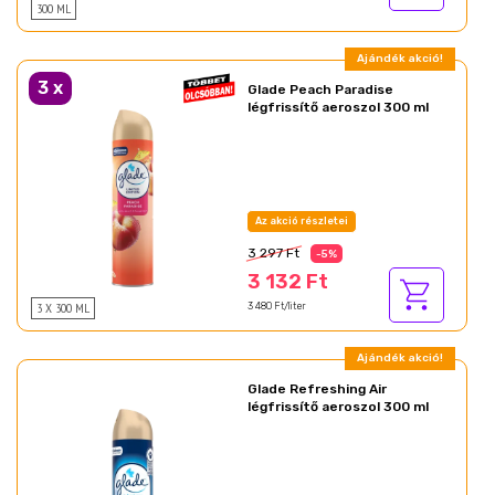
300 ML
Ajándék akció!
3
x
Glade Peach Paradise
légfrissítő aeroszol 300 ml
Az akció részletei
3 297 Ft
-5%
3 132 Ft
3 X 300 ML
3 480 Ft/liter
Ajándék akció!
Glade Refreshing Air
légfrissítő aeroszol 300 ml