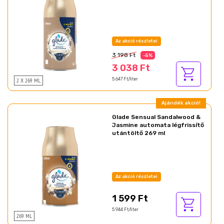
Az akció részletei
3 198 Ft
-5%
3 038 Ft
2 X 269 ML
5 647 Ft/liter
Ajándék akció!
Glade Sensual Sandalwood &
Jasmine automata légfrissítő
utántöltő 269 ml
Az akció részletei
1 599 Ft
5 944 Ft/liter
269 ML