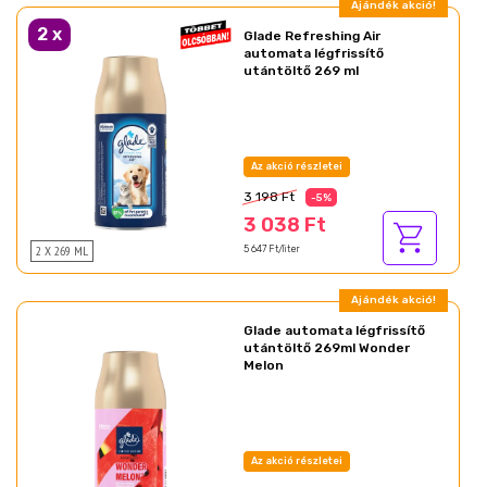
Ajándék akció!
2
x
Glade Refreshing Air
automata légfrissítő
utántöltő 269 ml
Az akció részletei
3 198 Ft
-5%
3 038 Ft
2 X 269 ML
5 647 Ft/liter
Ajándék akció!
Glade automata légfrissítő
utántöltő 269ml Wonder
Melon
Az akció részletei