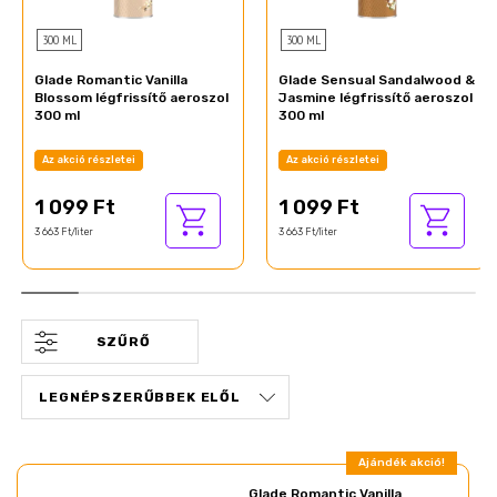
300 ML
300 ML
Glade Romantic Vanilla
Glade Sensual Sandalwood &
Blossom légfrissítő aeroszol
Jasmine légfrissítő aeroszol
300 ml
300 ml
Az akció részletei
Az akció részletei
1 099 Ft
1 099 Ft
3 663 Ft/liter
3 663 Ft/liter
SZŰRŐ
Ajándék akció!
Glade Romantic Vanilla