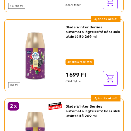
2 X 269 ML
5 647 Ft/liter
Ajándék akció!
Glade Winter Berries
automata légfrissítő készülék
utántöltő 269 ml
Az akció részletei
1 599 Ft
5 944 Ft/liter
269 ML
Ajándék akció!
2
x
Glade Winter Berries
automata légfrissítő készülék
utántöltő 269 ml