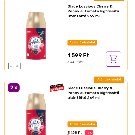
Glade Luscious Cherry &
Peony automata légfrissítő
utántöltő 269 ml
Az akció részletei
1 599 Ft
5 944 Ft/liter
269 ML
Ajándék akció!
2
x
Glade Luscious Cherry &
Peony automata légfrissítő
utántöltő 269 ml
Az akció részletei
3 198 Ft
-5%