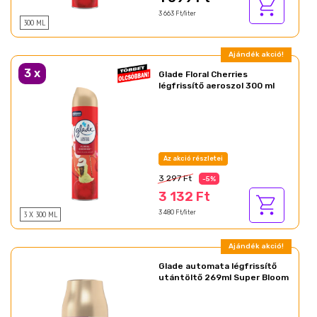
3 663 Ft/liter
300 ML
Ajándék akció!
3
x
Glade Floral Cherries
légfrissítő aeroszol 300 ml
Az akció részletei
3 297 Ft
-5%
3 132 Ft
3 X 300 ML
3 480 Ft/liter
Ajándék akció!
Glade automata légfrissítő
utántöltő 269ml Super Bloom