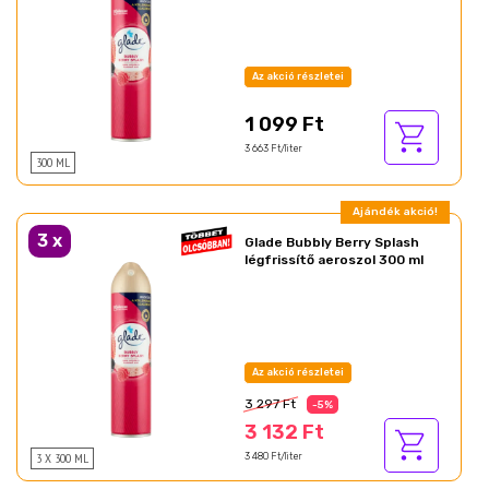
Az akció részletei
1 099 Ft
3 663 Ft/liter
300 ML
Ajándék akció!
3
x
Glade Bubbly Berry Splash
légfrissítő aeroszol 300 ml
Az akció részletei
3 297 Ft
-5%
3 132 Ft
3 X 300 ML
3 480 Ft/liter