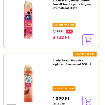
300ml Merry Berry Cheers
Forralt bor és piros bogyós
gyümölcsök illata
Az akció részletei
3 297 Ft
-5%
3 132 Ft
Ajándék akció!
Glade Peach Paradise
légfrissítő aeroszol 300 ml
Az akció részletei
1 099 Ft
3 663 Ft/liter