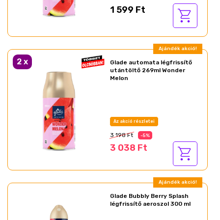
1 599 Ft
Ajándék akció!
2
x
Glade automata légfrissítő
utántöltő 269ml Wonder
Melon
Az akció részletei
3 198 Ft
-5%
3 038 Ft
Ajándék akció!
Glade Bubbly Berry Splash
légfrissítő aeroszol 300 ml