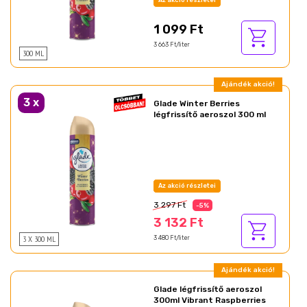
1 099 Ft
3 663 Ft/liter
300 ML
Ajándék akció!
3
x
Glade Winter Berries
légfrissítő aeroszol 300 ml
Az akció részletei
3 297 Ft
-5%
3 132 Ft
3 X 300 ML
3 480 Ft/liter
Ajándék akció!
Glade légfrissítő aeroszol
300ml Vibrant Raspberries