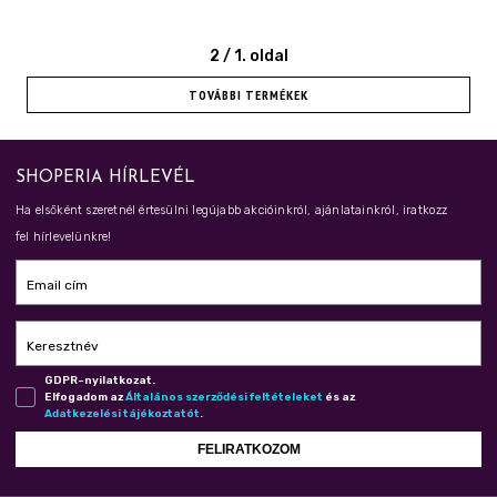
2
/
1
. oldal
TOVÁBBI TERMÉKEK
SHOPERIA HÍRLEVÉL
Ha elsőként szeretnél értesülni legújabb akcióinkról, ajánlatainkról, iratkozz
fel hírlevelünkre!
Email cím
Keresztnév
GDPR-nyilatkozat.
Elfogadom az
Ál­ta­lá­nos szer­ző­dé­si fel­té­te­le­ket
és az
Adat­ke­ze­lé­si tá­jé­koz­ta­tót
.
FELIRATKOZOM