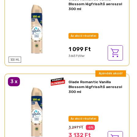
Blossom légfrissítő aeroszol
300 ml
Az akció részletei
1 099 Ft
3 663 Ft/liter
300 ML
Ajándék akció!
3
x
Glade Romantic Vanilla
Blossom légfrissítő aeroszol
300 ml
Az akció részletei
3 297 Ft
-5%
3 132 Ft