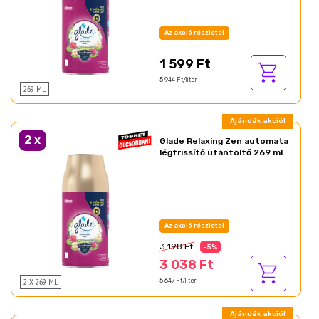
Az akció részletei
1 599 Ft
5 944 Ft/liter
269 ML
Ajándék akció!
2
x
Glade Relaxing Zen automata
légfrissítő utántöltő 269 ml
Az akció részletei
3 198 Ft
-5%
3 038 Ft
2 X 269 ML
5 647 Ft/liter
Ajándék akció!