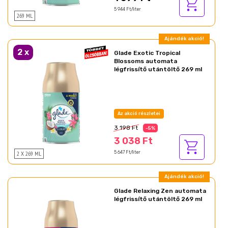
5 944 Ft/liter
269 ML
Ajándék akció!
2
x
Glade Exotic Tropical
Blossoms automata
légfrissítő utántöltő 269 ml
Az akció részletei
3 198 Ft
-5%
3 038 Ft
2 X 269 ML
5 647 Ft/liter
Ajándék akció!
Glade Relaxing Zen automata
légfrissítő utántöltő 269 ml