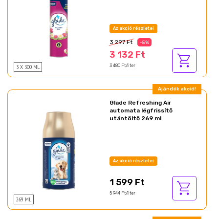
Az akció részletei
3 297 Ft
-5%
3 132 Ft
3 X 300 ML
3 480 Ft/liter
Ajándék akció!
Glade Refreshing Air
automata légfrissítő
utántöltő 269 ml
Az akció részletei
1 599 Ft
5 944 Ft/liter
269 ML