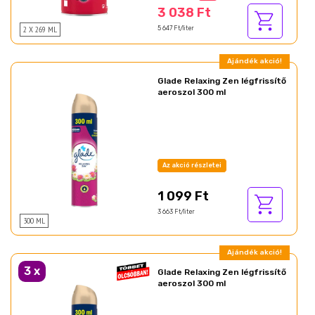
3 038 Ft
2 X 269 ML
5 647 Ft/liter
Ajándék akció!
Glade Relaxing Zen légfrissítő
aeroszol 300 ml
Az akció részletei
1 099 Ft
3 663 Ft/liter
300 ML
Ajándék akció!
3
x
Glade Relaxing Zen légfrissítő
aeroszol 300 ml