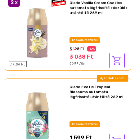
2
x
Glade Vanilla Cream Cookies
automata légfrissítő készülék
utántöltő 269 ml
Az akció részletei
3 198 Ft
-5%
3 038 Ft
2 X 269 ML
5 647 Ft/liter
Ajándék akció!
Glade Exotic Tropical
Blossoms automata
légfrissítő utántöltő 269 ml
Az akció részletei
1 599 Ft