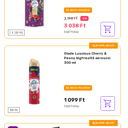
Az akció részletei
3 198 Ft
-5%
3 038 Ft
2 X 269 ML
5 647 Ft/liter
Ajándék akció!
Glade Luscious Cherry &
Peony légfrissítő aeroszol
300 ml
Az akció részletei
1 099 Ft
3 663 Ft/liter
300 ML
Ajándék akció!