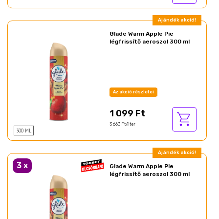
Ajándék akció!
Glade Warm Apple Pie
légfrissítő aeroszol 300 ml
Az akció részletei
1 099 Ft
3 663 Ft/liter
300 ML
Ajándék akció!
3
x
Glade Warm Apple Pie
légfrissítő aeroszol 300 ml