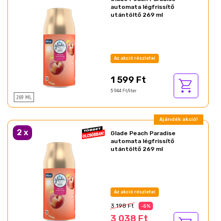
automata légfrissítő
utántöltő 269 ml
Az akció részletei
1 599 Ft
5 944 Ft/liter
269 ML
Ajándék akció!
2
x
Glade Peach Paradise
automata légfrissítő
utántöltő 269 ml
Az akció részletei
3 198 Ft
-5%
3 038 Ft