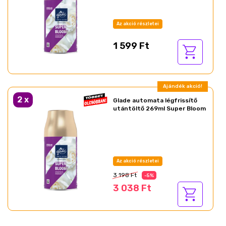
Az akció részletei
1 599 Ft
Ajándék akció!
2
x
Glade automata légfrissítő
utántöltő 269ml Super Bloom
Az akció részletei
3 198 Ft
-5%
3 038 Ft