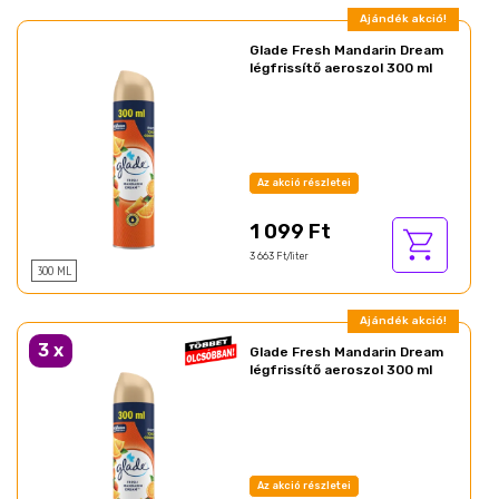
Ajándék akció!
Glade Fresh Mandarin Dream
légfrissítő aeroszol 300 ml
Az akció részletei
1 099 Ft
3 663 Ft/liter
300 ML
Ajándék akció!
3
x
Glade Fresh Mandarin Dream
légfrissítő aeroszol 300 ml
Az akció részletei