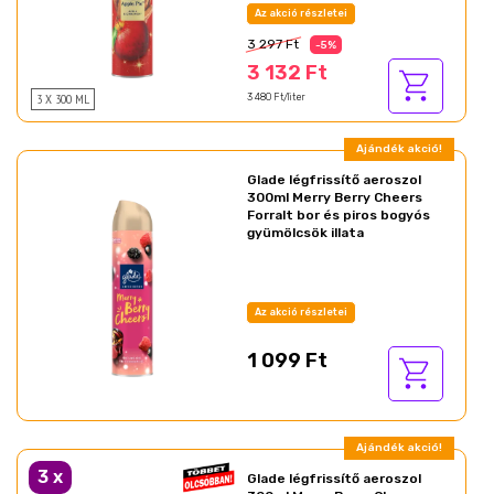
Az akció részletei
3 297 Ft
-5%
3 132 Ft
3 X 300 ML
3 480 Ft/liter
Ajándék akció!
Glade légfrissítő aeroszol
300ml Merry Berry Cheers
Forralt bor és piros bogyós
gyümölcsök illata
Az akció részletei
1 099 Ft
Ajándék akció!
3
x
Glade légfrissítő aeroszol