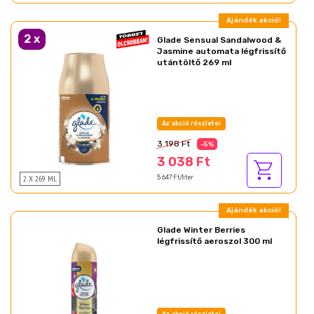
Ajándék akció!
2
x
Glade Sensual Sandalwood &
Jasmine automata légfrissítő
utántöltő 269 ml
Az akció részletei
3 198 Ft
-5%
3 038 Ft
2 X 269 ML
5 647 Ft/liter
Ajándék akció!
Glade Winter Berries
légfrissítő aeroszol 300 ml
Az akció részletei