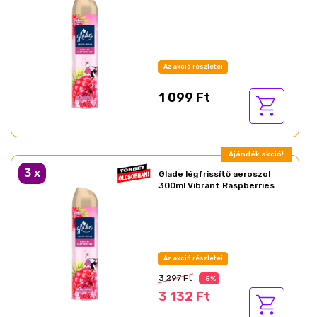
Az akció részletei
1 099 Ft
Ajándék akció!
3
x
Glade légfrissítő aeroszol
300ml Vibrant Raspberries
Az akció részletei
3 297 Ft
-5%
3 132 Ft