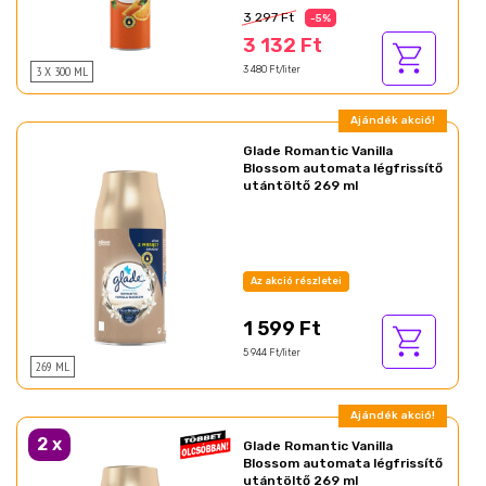
3 297 Ft
-5%
3 132 Ft
3 X 300 ML
3 480 Ft/liter
Ajándék akció!
Glade Romantic Vanilla
Blossom automata légfrissítő
utántöltő 269 ml
Az akció részletei
1 599 Ft
5 944 Ft/liter
269 ML
Ajándék akció!
2
x
Glade Romantic Vanilla
Blossom automata légfrissítő
utántöltő 269 ml