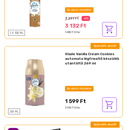
Az akció részletei
3 297 Ft
-5%
3 132 Ft
3 X 300 ML
3 480 Ft/liter
Ajándék akció!
Glade Vanilla Cream Cookies
automata légfrissítő készülék
utántöltő 269 ml
Az akció részletei
1 599 Ft
5 944 Ft/liter
269 ML
Ajándék akció!