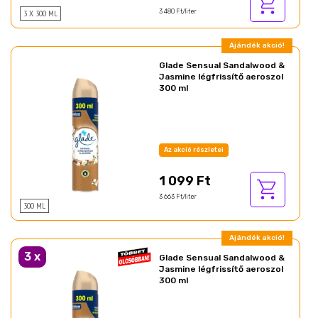
3 X 300 ML
3 480 Ft/liter
Ajándék akció!
Glade Sensual Sandalwood &
Jasmine légfrissítő aeroszol
300 ml
Az akció részletei
1 099 Ft
3 663 Ft/liter
300 ML
Ajándék akció!
3
x
Glade Sensual Sandalwood &
Jasmine légfrissítő aeroszol
300 ml