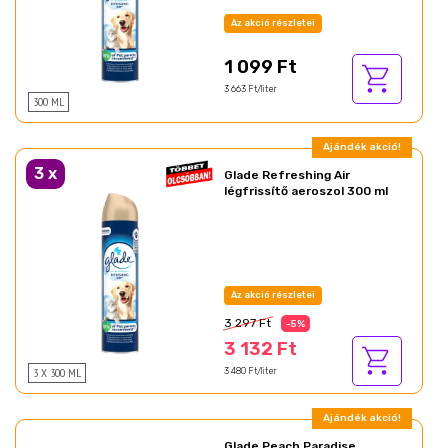
Az akció részletei
1 099 Ft
3 663 Ft/liter
300 ML
Ajándék akció!
3
x
Glade Refreshing Air
légfrissítő aeroszol 300 ml
Az akció részletei
3 297 Ft
-5%
3 132 Ft
3 X 300 ML
3 480 Ft/liter
Ajándék akció!
Glade Peach Paradise