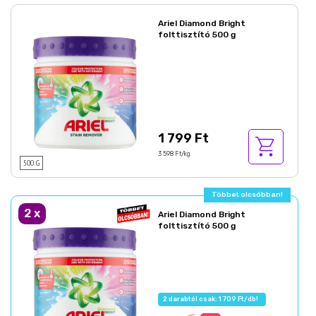
Ariel Diamond Bright
folttisztító 500 g
1 799 Ft
3 598 Ft/kg
500 G
Többet olcsóbban!
2
x
Ariel Diamond Bright
folttisztító 500 g
2 darabtól csak: 1 709 Ft/db!