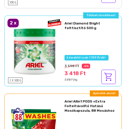
500 G
Többet olcsóbban!
2
x
Ariel Diamond Bright
folttisztító 500 g
2 darabtól csak: 1 709 Ft/db!
3 598 Ft
-5%
3 418 Ft
2 X 500 G
3 418 Ft/kg
Ajándék akció!
Ariel Allin1 PODS +Extra
Folteltávolító Hatású
Mosókapszula, 88 Mosáshoz