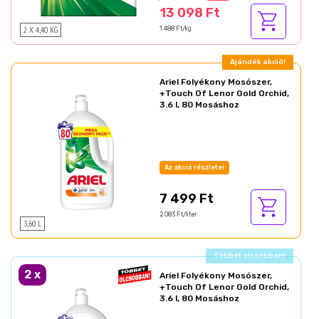
13 098 Ft
2 X 4,40 KG
1 488 Ft/kg
Ajándék akció!
Ariel Folyékony Mosószer,
+Touch Of Lenor Gold Orchid,
3.6 l, 80 Mosáshoz
Az akció részletei
7 499 Ft
2 083 Ft/liter
3,60 L
Ajándék akció!
2
x
Ariel Folyékony Mosószer,
+Touch Of Lenor Gold Orchid,
3.6 l, 80 Mosáshoz