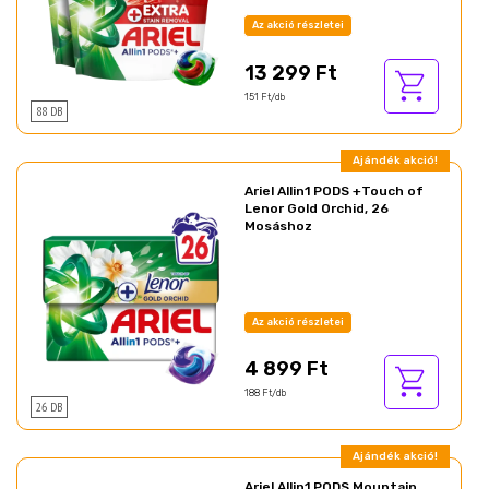
Az akció részletei
13 299 Ft
151 Ft/db
88 DB
Ajándék akció!
Ariel Allin1 PODS +Touch of
Lenor Gold Orchid, 26
Mosáshoz
Az akció részletei
4 899 Ft
188 Ft/db
26 DB
Ajándék akció!
Ariel Allin1 PODS Mountain