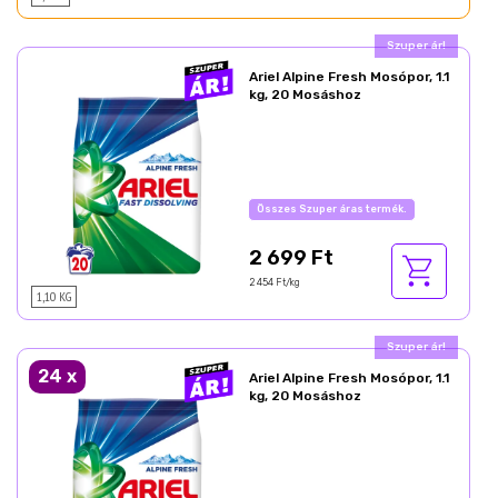
Ajándék akció!
Ariel Alpine Fresh Mosópor, 1.1
kg, 20 Mosáshoz
Az akció részletei
2 699 Ft
2 454 Ft/kg
1,10 KG
Ajándék akció!
24
x
Ariel Alpine Fresh Mosópor, 1.1
kg, 20 Mosáshoz