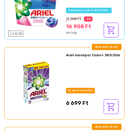
Az akció részletei
17 798 Ft
-5%
16 908 Ft
2 X 60 DB
141 Ft/db
Ajándék akció!
Ariel mosópor Color+ 3KG/50x
Az akció részletei
6 699 Ft
Ajándék akció!