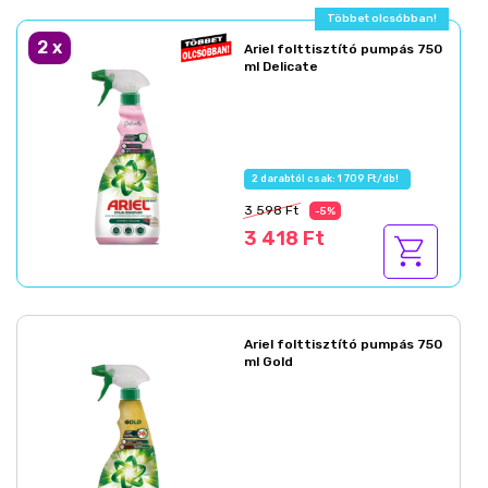
Többet olcsóbban!
2
x
Ariel folttisztító pumpás 750
ml Delicate
2 darabtól csak: 1 709 Ft/db!
3 598 Ft
-5%
3 418 Ft
Ariel folttisztító pumpás 750
ml Gold