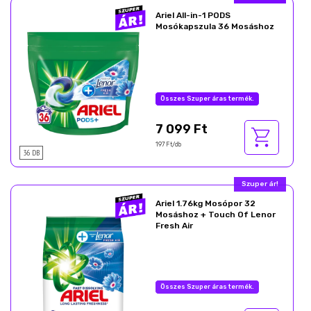
Ariel All-in-1 PODS
Mosókapszula 36 Mosáshoz
Összes Szuper áras termék.
7 099 Ft
197 Ft/db
36 DB
Ajándék akció!
Ariel 1.76kg Mosópor 32
Mosáshoz + Touch Of Lenor
Fresh Air
Az akció részletei