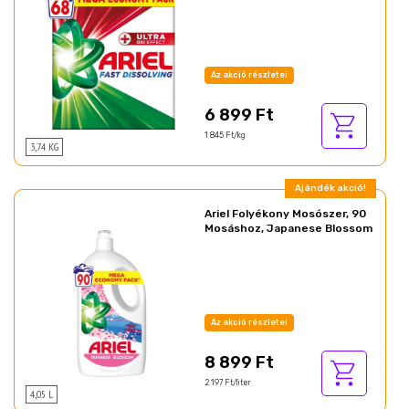
Az akció részletei
6 899 Ft
1 845 Ft/kg
3,74 KG
Ajándék akció!
Ariel Folyékony Mosószer, 90
Mosáshoz, Japanese Blossom
Az akció részletei
8 899 Ft
2 197 Ft/liter
4,05 L