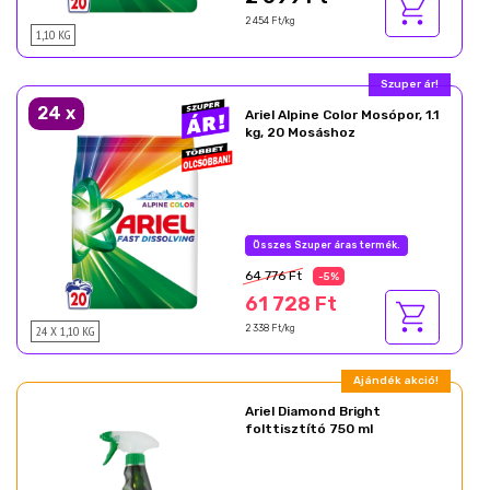
2 454 Ft/kg
1,10 KG
Többet olcsóbban!
24
x
Ariel Alpine Color Mosópor, 1.1
kg, 20 Mosáshoz
24 darabtól csak: 2 572 Ft/db!
64 776 Ft
-5%
61 728 Ft
24 X 1,10 KG
2 338 Ft/kg
Ajándék akció!
Ariel Diamond Bright
folttisztító 750 ml