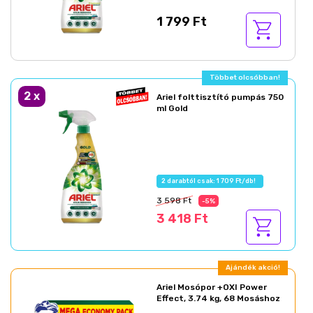
1 799 Ft
Többet olcsóbban!
2
x
Ariel folttisztító pumpás 750
ml Gold
2 darabtól csak: 1 709 Ft/db!
3 598 Ft
-5%
3 418 Ft
Ajándék akció!
Ariel Mosópor +OXI Power
Effect, 3.74 kg, 68 Mosáshoz