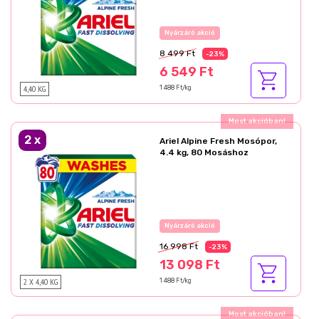
Az akció részletei
8 499 Ft
-23%
6 549 Ft
4,40 KG
1 488 Ft/kg
Ajándék akció!
2
x
Ariel Alpine Fresh Mosópor,
4.4 kg, 80 Mosáshoz
Az akció részletei
16 998 Ft
-23%
13 098 Ft
2 X 4,40 KG
1 488 Ft/kg
Ajándék akció!