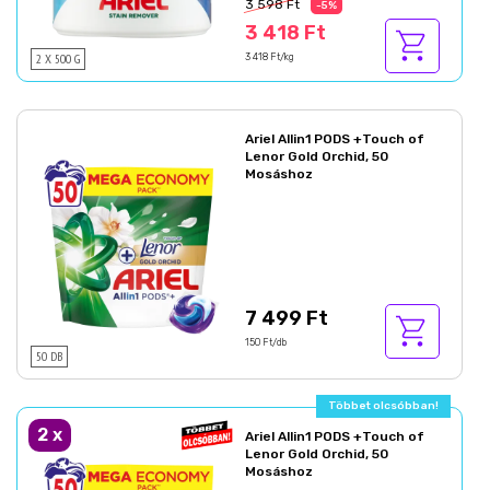
3 598 Ft
-5%
3 418 Ft
2 X 500 G
3 418 Ft/kg
Ariel Allin1 PODS +Touch of
Lenor Gold Orchid, 50
Mosáshoz
7 499 Ft
150 Ft/db
50 DB
Többet olcsóbban!
2
x
Ariel Allin1 PODS +Touch of
Lenor Gold Orchid, 50
Mosáshoz