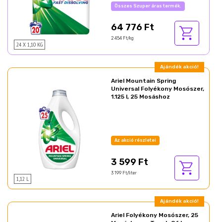
Az akció részletei
64 776 Ft
2 454 Ft/kg
24 X 1,10 KG
Ajándék akció!
Ariel Mountain Spring
Universal Folyékony Mosószer,
1.125 l, 25 Mosáshoz
Az akció részletei
3 599 Ft
3 199 Ft/liter
1,12 L
Ajándék akció!
Ariel Folyékony Mosószer, 25