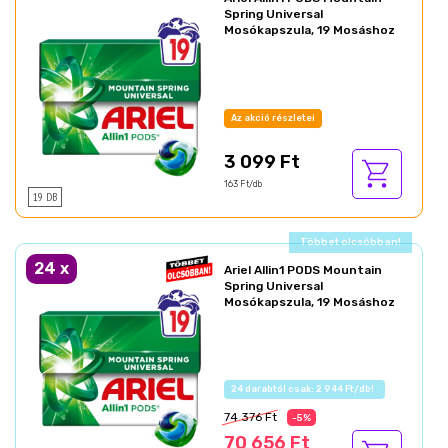
Spring Universal
Mosókapszula, 19 Mosáshoz
Az akció részletei
3 099 Ft
163 Ft/db
19 DB
Ajándék akció!
24
x
Ariel Allin1 PODS Mountain
Spring Universal
Mosókapszula, 19 Mosáshoz
Az akció részletei
74 376 Ft
-5%
70 656 Ft