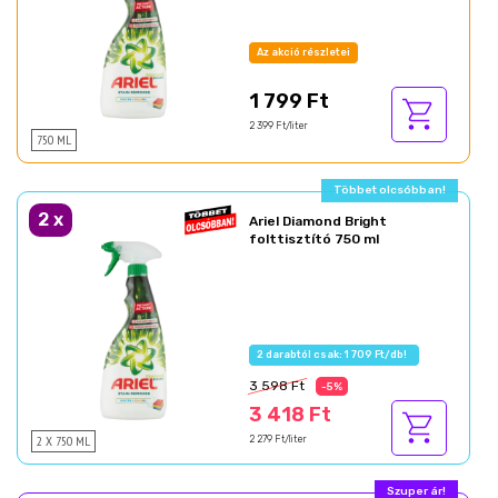
Az akció részletei
1 799 Ft
2 399 Ft/liter
750 ML
Ajándék akció!
2
x
Ariel Diamond Bright
folttisztító 750 ml
Az akció részletei
3 598 Ft
-5%
3 418 Ft
2 X 750 ML
2 279 Ft/liter
Szuper ár!