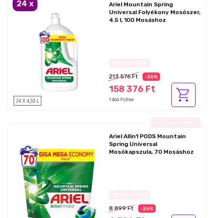
24
x
Ariel Mountain Spring
Universal Folyékony Mosószer,
4.5 l, 100 Mosáshoz
Az akció részletei
213 576 Ft
-26%
158 376 Ft
24 X 4,50 L
1 466 Ft/liter
Ajándék akció!
Ariel Allin1 PODS Mountain
Spring Universal
Mosókapszula, 70 Mosáshoz
Az akció részletei
8 899 Ft
-26%