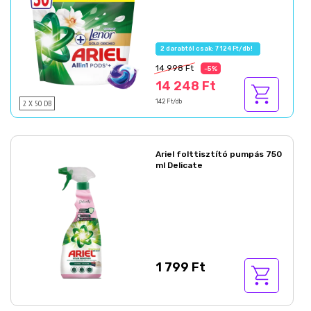
2 darabtól csak: 7 124 Ft/db!
14 998 Ft
-5%
14 248 Ft
2 X 50 DB
142 Ft/db
Ariel folttisztító pumpás 750
ml Delicate
1 799 Ft