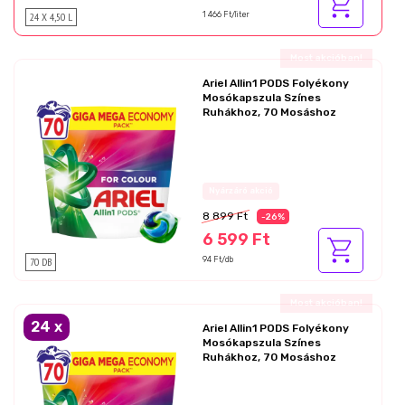
24 X 4,50 L
1 466 Ft/liter
Ajándék akció!
Ariel Allin1 PODS Folyékony
Mosókapszula Színes
Ruhákhoz, 70 Mosáshoz
Az akció részletei
8 899 Ft
-26%
6 599 Ft
70 DB
94 Ft/db
Ajándék akció!
24
x
Ariel Allin1 PODS Folyékony
Mosókapszula Színes
Ruhákhoz, 70 Mosáshoz