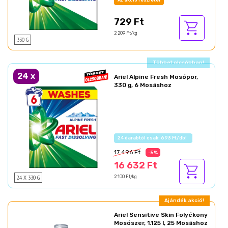
729 Ft
2 209 Ft/kg
330 G
Ajándék akció!
24
x
Ariel Alpine Fresh Mosópor,
330 g, 6 Mosáshoz
Az akció részletei
17 496 Ft
-5%
16 632 Ft
24 X 330 G
2 100 Ft/kg
Ajándék akció!
Ariel Sensitive Skin Folyékony
Mosószer, 1.125 l, 25 Mosáshoz