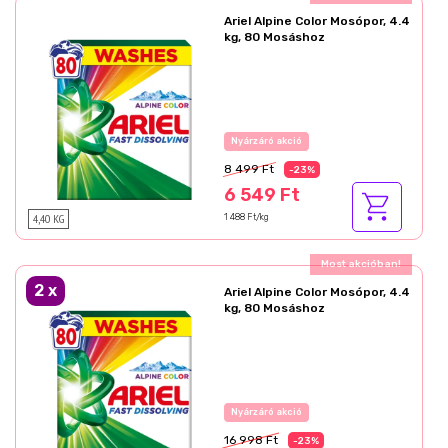
Ariel Alpine Color Mosópor, 4.4
kg, 80 Mosáshoz
Az akció részletei
8 499 Ft
-23%
6 549 Ft
4,40 KG
1 488 Ft/kg
Ajándék akció!
2
x
Ariel Alpine Color Mosópor, 4.4
kg, 80 Mosáshoz
Az akció részletei
16 998 Ft
-23%