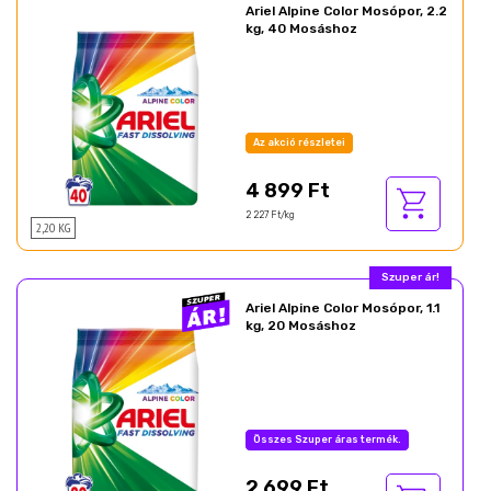
Ariel Alpine Color Mosópor, 2.2
kg, 40 Mosáshoz
Az akció részletei
4 899 Ft
2 227 Ft/kg
2,20 KG
Szuper ár!
Ariel Alpine Color Mosópor, 1.1
kg, 20 Mosáshoz
Összes Szuper áras termék.
2 699 Ft