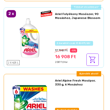
Ajándék akció!
2
x
Ariel Folyékony Mosószer, 90
Mosáshoz, Japanese Blossom
Az akció részletei
17 798 Ft
-5%
16 908 Ft
2 X 4,05 L
2 087 Ft/liter
Ajándék akció!
Ariel Alpine Fresh Mosópor,
330 g, 6 Mosáshoz
Az akció részletei