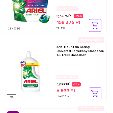
Az akció részletei
213 576 Ft
-26%
158 376 Ft
24 X 70 DB
94 Ft/db
Ajándék akció!
Ariel Mountain Spring
Universal Folyékony Mosószer,
4.5 l, 100 Mosáshoz
Az akció részletei
8 899 Ft
-26%
6 599 Ft
4,50 L
1 466 Ft/liter
Ajándék akció!