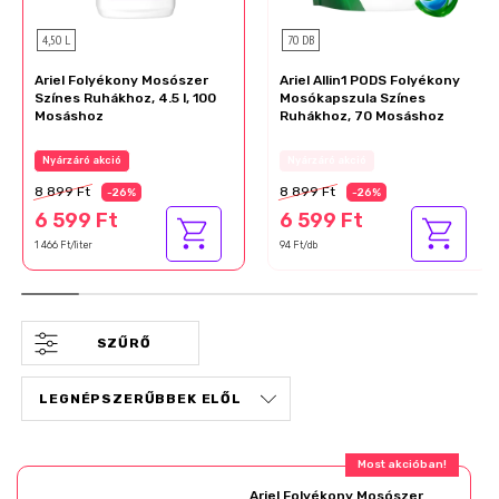
4,50 L
70 DB
Ariel Folyékony Mosószer
Ariel Allin1 PODS Folyékony
Színes Ruhákhoz, 4.5 l, 100
Mosókapszula Színes
Mosáshoz
Ruhákhoz, 70 Mosáshoz
Nyárzáró akció
Az akció részletei
8 899 Ft
8 899 Ft
-26%
-26%
6 599 Ft
6 599 Ft
1 466 Ft/liter
94 Ft/db
SZŰRŐ
Most akcióban!
Ariel Folyékony Mosószer