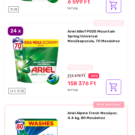
6 599 Ft
70 DB
94 Ft/db
Ajándék akció!
24
x
Ariel Allin1 PODS Mountain
Spring Universal
Mosókapszula, 70 Mosáshoz
Az akció részletei
213 576 Ft
-26%
158 376 Ft
24 X 70 DB
94 Ft/db
Ajándék akció!
Ariel Alpine Fresh Mosópor,
4.4 kg, 80 Mosáshoz