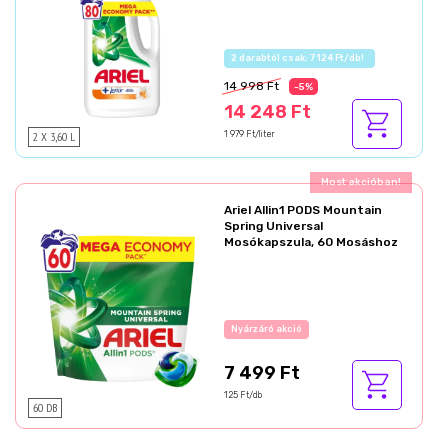
Az akció részletei
14 998 Ft
-5%
14 248 Ft
2 X 3,60 L
1 979 Ft/liter
Ajándék akció!
Ariel Allin1 PODS Mountain
Spring Universal
Mosókapszula, 60 Mosáshoz
Az akció részletei
7 499 Ft
125 Ft/db
60 DB