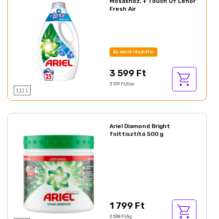
Mosáshoz, + Touch Of Lenor
Fresh Air
Az akció részletei
3 599 Ft
3 199 Ft/liter
1,12 L
Ariel Diamond Bright
folttisztító 500 g
1 799 Ft
3 598 Ft/kg