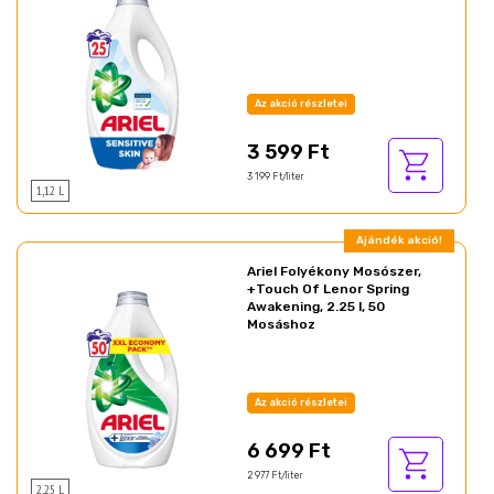
Az akció részletei
3 599 Ft
3 199 Ft/liter
1,12 L
Ajándék akció!
Ariel Folyékony Mosószer,
+Touch Of Lenor Spring
Awakening, 2.25 l, 50
Mosáshoz
Az akció részletei
6 699 Ft
2 977 Ft/liter
2,25 L