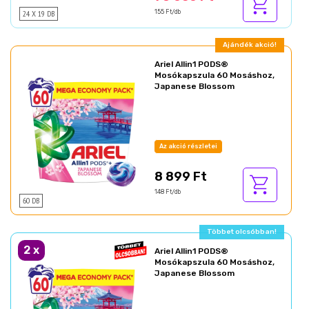
24 X 19 DB
155 Ft/db
Ajándék akció!
Ariel Allin1 PODS®
Mosókapszula 60 Mosáshoz,
Japanese Blossom
Az akció részletei
8 899 Ft
148 Ft/db
60 DB
Ajándék akció!
2
x
Ariel Allin1 PODS®
Mosókapszula 60 Mosáshoz,
Japanese Blossom