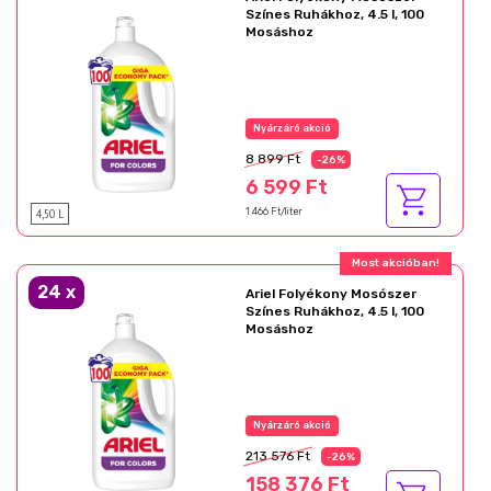
Színes Ruhákhoz, 4.5 l, 100
Mosáshoz
Nyárzáró akció
8 899 Ft
-26%
6 599 Ft
4,50 L
1 466 Ft/liter
Most akcióban!
24
x
Ariel Folyékony Mosószer
Színes Ruhákhoz, 4.5 l, 100
Mosáshoz
Nyárzáró akció
213 576 Ft
-26%
158 376 Ft