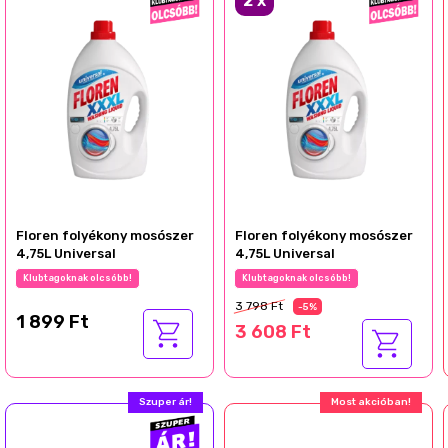
2
x
Floren folyékony mosószer
Floren folyékony mosószer
4,75L Universal
4,75L Universal
Klubtagoknak olcsóbb!
Klubtagoknak olcsóbb!
3 798 Ft
-5%
1 899 Ft
3 608 Ft
Szuper ár!
Most akcióban!