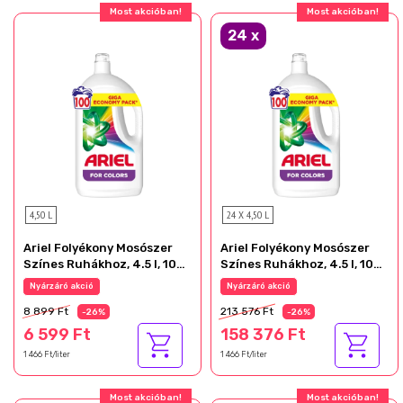
Most akcióban!
Most akcióban!
24
x
4,50 L
24 X 4,50 L
Ariel Folyékony Mosószer
Ariel Folyékony Mosószer
Színes Ruhákhoz, 4.5 l, 100
Színes Ruhákhoz, 4.5 l, 100
Mosáshoz
Mosáshoz
Nyárzáró akció
Nyárzáró akció
8 899 Ft
213 576 Ft
-26%
-26%
6 599 Ft
158 376 Ft
1 466 Ft/liter
1 466 Ft/liter
Most akcióban!
Most akcióban!