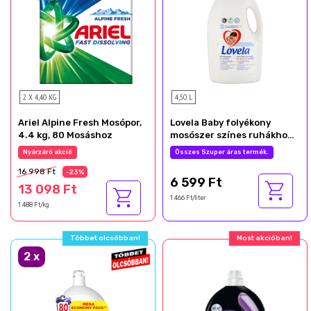
2 X 4,40 KG
4,50 L
Ariel Alpine Fresh Mosópor,
Lovela Baby folyékony
4.4 kg, 80 Mosáshoz
mosószer színes ruhákhoz
50 mosás 4,5 l
Nyárzáró akció
Összes Szuper áras termék.
16 998 Ft
-23%
6 599 Ft
13 098 Ft
1 466 Ft/liter
1 488 Ft/kg
Többet olcsóbban!
Most akcióban!
2
x