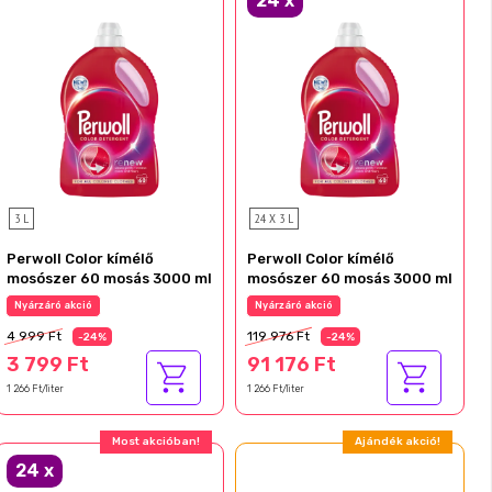
24
x
3 L
24 X 3 L
Perwoll Color kímélő
Perwoll Color kímélő
mosószer 60 mosás 3000 ml
mosószer 60 mosás 3000 ml
Nyárzáró akció
Nyárzáró akció
4 999 Ft
119 976 Ft
-24%
-24%
3 799 Ft
91 176 Ft
1 266 Ft/liter
1 266 Ft/liter
Most akcióban!
Ajándék akció!
24
x