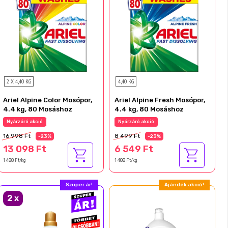
2 X 4,40 KG
4,40 KG
Ariel Alpine Color Mosópor,
Ariel Alpine Fresh Mosópor,
4.4 kg, 80 Mosáshoz
4.4 kg, 80 Mosáshoz
Nyárzáró akció
Nyárzáró akció
16 998 Ft
8 499 Ft
-23%
-23%
13 098 Ft
6 549 Ft
1 488 Ft/kg
1 488 Ft/kg
Szuper ár!
Ajándék akció!
2
x