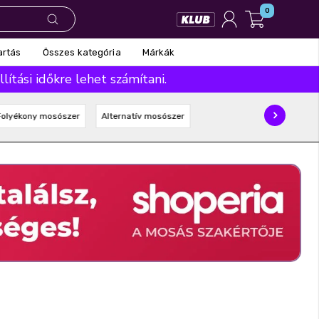
0
Összes kategória
Márkák
artás
ítási időkre lehet számítani.
Folyékony mosószer
Alternatív mosószer