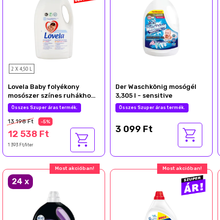
2 X 4,50 L
Lovela Baby folyékony
Der Waschkönig mosógél
mosószer színes ruhákhoz
3,305 l - sensitive
50 mosás 4,5 l
Összes Szuper áras termék.
Összes Szuper áras termék.
13 198 Ft
-5%
3 099 Ft
12 538 Ft
1 393 Ft/liter
Most akcióban!
Most akcióban!
24
x