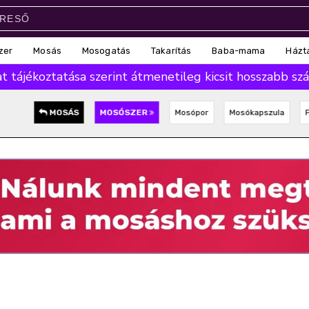
zer
Mosás
Mosogatás
Takarítás
Baba-mama
Házt
 tájékoztatása szerint átmenetileg kicsit hosszabb száll
MOSÁS
MOSÓSZER
Mosópor
Mosókapszula