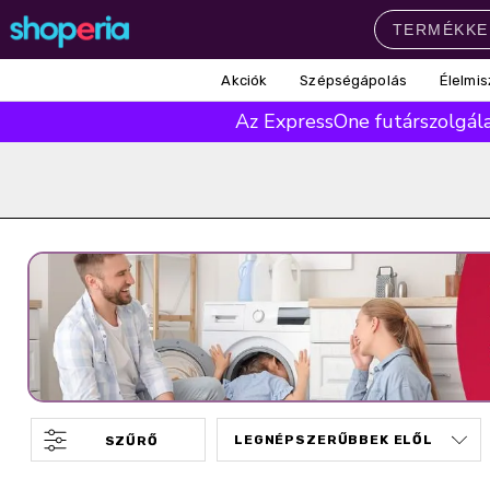
Akciók
Szépségápolás
Élelmis
Népszerű kategóriák
Az ExpressOne futárszolgálat
Szépségápolás
Élelmiszer
Mosás
Mosogatás
Takarítás
Baba-mama
Háztartás
Népszerű márkák
Pampers
Lenor
Finish
Violeta
Coccolino
Népszerű keresések
leukoplast
ariel
lenor
finish
pampers
SZŰRŐ