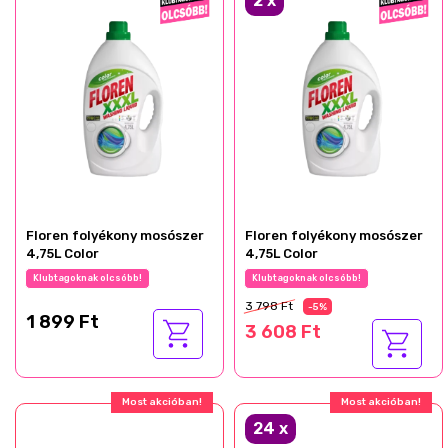
2
x
Floren folyékony mosószer
Floren folyékony mosószer
4,75L Color
4,75L Color
Klubtagoknak olcsóbb!
Klubtagoknak olcsóbb!
3 798 Ft
-5%
1 899 Ft
3 608 Ft
Most akcióban!
Most akcióban!
24
x