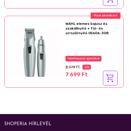
Most akcióban!
WAHL elemes bajusz és
szakállnyíró + fül- és
orrszőrnyíró 05606-308
Felvillanyozó ajánlatok
8 074 Ft
-5%
7 699 Ft
SHOPERIA HÍRLEVÉL