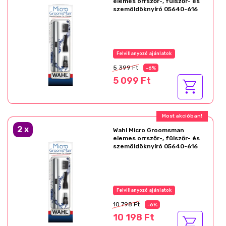
elemes orrszőr-, fülszőr- és
szemöldöknyíró 05640-616
Felvillanyozó ajánlatok
5 399 Ft
-6%
5 099 Ft
Most akcióban!
2
x
Wahl Micro Groomsman
elemes orrszőr-, fülszőr- és
szemöldöknyíró 05640-616
Felvillanyozó ajánlatok
10 798 Ft
-6%
10 198 Ft