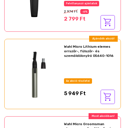
Felvillanyozó ajánlatok
2 974 Ft
-6%
2 799 Ft
Ajándék akció!
Wahl Micro Lithium elemes
orrszőr-, fülszőr- és
szemöldöknyíró 05640-1016
Az akció részletei
5 949 Ft
Most akcióban!
Wahl Micro Groomsman