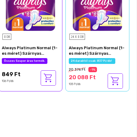
8 DB
24 X 8 DB
Always Platinum Normal (1-
Always Platinum Normal (1-
es méret) Szárnyas
es méret) Szárnyas
Egészségügyi Betét, 8 db
Egészségügyi Betét, 8 db
Összes Szuper áras termék.
24 darabtól csak: 837 Ft/db!
20 376 Ft
-1%
849 Ft
20 088 Ft
106 Ft/db
105 Ft/db