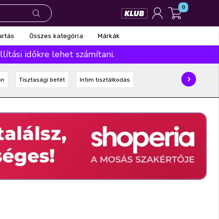
0
Összes kategória
Márkák
artás
ítási időkre lehet számítani.
on
Tisztasági betét
Intim tisztálkodás