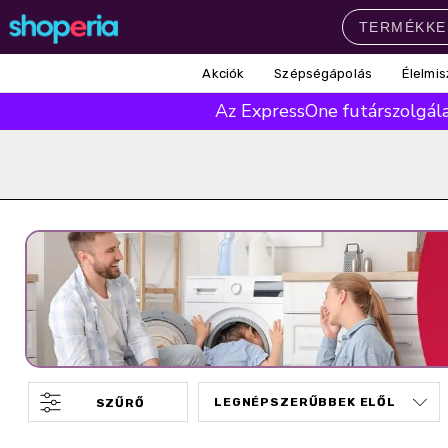
Akciók
Szépségápolás
Élelmis
Népszerű kategóriák
Az ExpressOne futárszolgálat
Szépségápolás
Élelmiszer
Mosás
Mosogatás
Takarítás
Baba-mama
Háztartás
Népszerű márkák
Pampers
Lenor
Finish
Violeta
Coccolino
Népszerű keresések
leukoplast
ariel
lenor
finish
pampers
SZŰRŐ