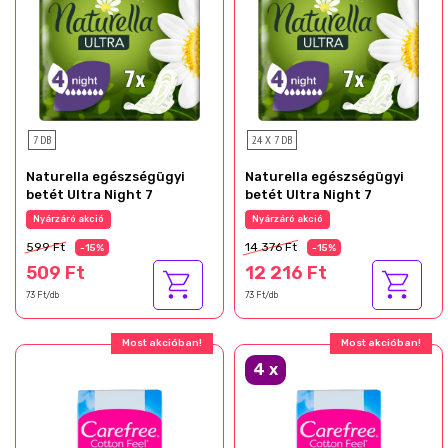
7 DB
24 X 7 DB
Naturella egészségügyi
Naturella egészségügyi
betét Ultra Night 7
betét Ultra Night 7
Nyárzáró akció
Nyárzáró akció
599 Ft
14 376 Ft
-15%
-15%
509 Ft
12 216 Ft
73 Ft/db
73 Ft/db
Most akcióban!
Most akcióban!
4
x