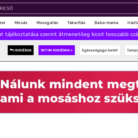
zer
Mosás
Mosogatás
Takarítás
Baba-mama
Házt
 tájékoztatása szerint átmenetileg kicsit hosszabb száll
HIGIÉNIA
INTIM HIGIÉNIA
Egészségügyi betét
Tamp