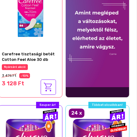
Carefree tisztasági betét
Cotton Feel Aloe 30 db
Nyárzáró akció
3 476 Ft
-10%
3 128 Ft
Szuper ár!
Többet olcsóbban!
24
x