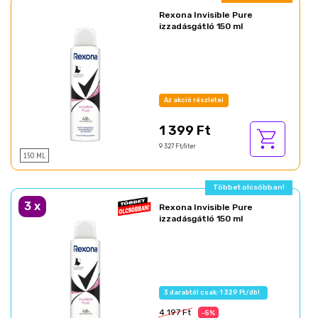
Rexona Invisible Pure
izzadásgátló 150 ml
Az akció részletei
1 399 Ft
9 327 Ft/liter
150 ML
Többet olcsóbban!
3
x
Rexona Invisible Pure
izzadásgátló 150 ml
3 darabtól csak: 1 329 Ft/db!
4 197 Ft
-5%