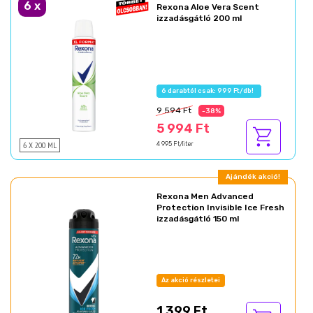
6
x
Rexona Aloe Vera Scent
izzadásgátló 200 ml
6 darabtól csak: 999 Ft/db!
9 594 Ft
-38%
5 994 Ft
6 X 200 ML
4 995 Ft/liter
Ajándék akció!
Rexona Men Advanced
Protection Invisible Ice Fresh
izzadásgátló 150 ml
Az akció részletei
1 399 Ft