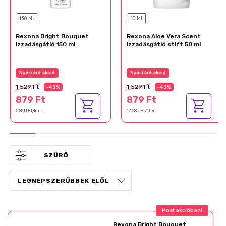
150 ML
50 ML
Rexona Bright Bouquet
Rexona Aloe Vera Scent
izzadásgátló 150 ml
izzadásgátló stift 50 ml
Az akció részletei
Az akció részletei
1 529 Ft
1 529 Ft
-43%
-43%
879 Ft
879 Ft
5 860 Ft/liter
17 580 Ft/liter
SZŰRŐ
Rexona Bright Bouquet