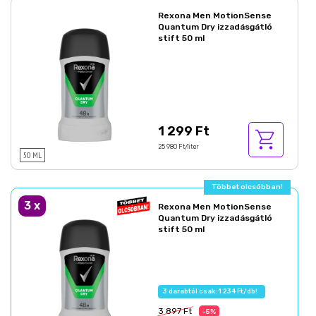
Rexona Men MotionSense
Quantum Dry izzadásgátló
stift 50 ml
1 299 Ft
25 980 Ft/liter
50 ML
Többet olcsóbban!
3
x
Rexona Men MotionSense
Quantum Dry izzadásgátló
stift 50 ml
3 darabtól csak: 1 234 Ft/db!
3 897 Ft
-5%