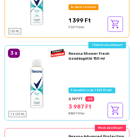
Az akció részletei
1 399 Ft
9 327 Ft/liter
150 ML
Többet olcsóbban!
3
x
Rexona Shower Fresh
izzadásgátló 150 ml
3 darabtól csak: 1 329 Ft/db!
4 197 Ft
-5%
3 987 Ft
3 X 150 ML
8 860 Ft/liter
Most akcióban!
Rexona Advanced Protection