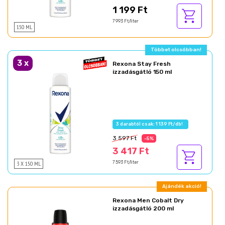
1 199 Ft
7 993 Ft/liter
150 ML
Többet olcsóbban!
3
x
Rexona Stay Fresh
izzadásgátló 150 ml
3 darabtól csak: 1 139 Ft/db!
3 597 Ft
-5%
3 417 Ft
3 X 150 ML
7 593 Ft/liter
Ajándék akció!
Rexona Men Cobalt Dry
izzadásgátló 200 ml