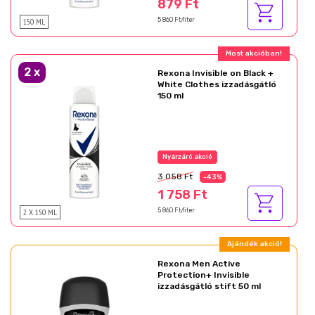
879 Ft
150 ML
5 860 Ft/liter
Most akcióban!
2
x
Rexona Invisible on Black +
White Clothes izzadásgátló
150 ml
Nyárzáró akció
3 058 Ft
-43%
1 758 Ft
2 X 150 ML
5 860 Ft/liter
Ajándék akció!
Rexona Men Active
Protection+ Invisible
izzadásgátló stift 50 ml