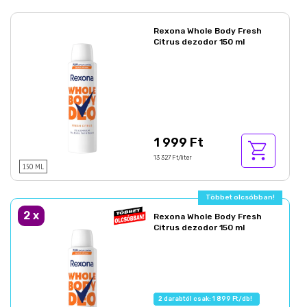
Rexona Whole Body Fresh
Citrus dezodor 150 ml
1 999 Ft
13 327 Ft/liter
150 ML
Többet olcsóbban!
2
x
Rexona Whole Body Fresh
Citrus dezodor 150 ml
2 darabtól csak: 1 899 Ft/db!