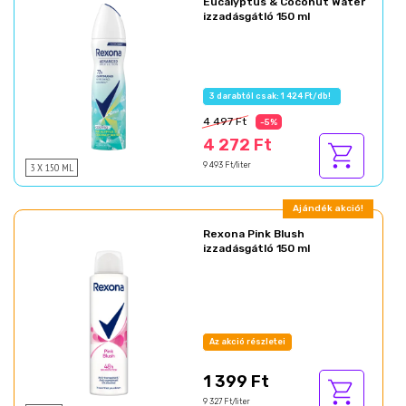
Eucalyptus & Coconut Water
izzadásgátló 150 ml
3 darabtól csak: 1 424 Ft/db!
4 497 Ft
-5%
4 272 Ft
3 X 150 ML
9 493 Ft/liter
Ajándék akció!
Rexona Pink Blush
izzadásgátló 150 ml
Az akció részletei
1 399 Ft
9 327 Ft/liter