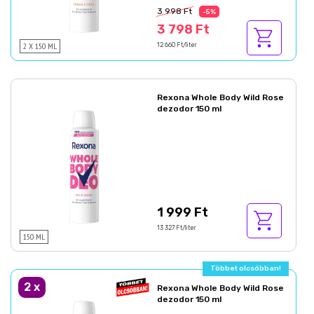
3 998 Ft
-5%
3 798 Ft
2 X 150 ML
12 660 Ft/liter
Rexona Whole Body Wild Rose
dezodor 150 ml
1 999 Ft
13 327 Ft/liter
150 ML
Többet olcsóbban!
2
x
Rexona Whole Body Wild Rose
dezodor 150 ml