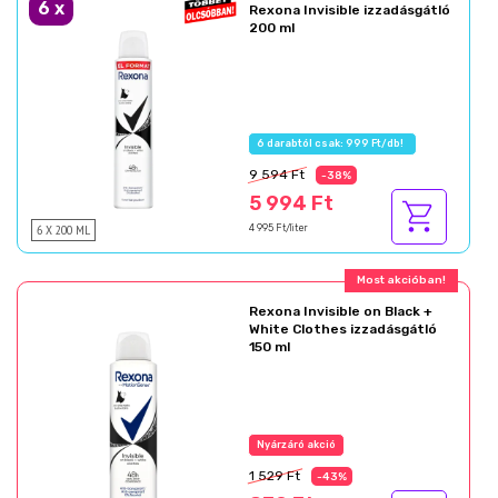
6
x
Rexona Invisible izzadásgátló
200 ml
9 594 Ft
-38%
5 994 Ft
6 X 200 ML
4 995 Ft/liter
Rexona Invisible on Black +
White Clothes izzadásgátló
150 ml
1 529 Ft
-43%