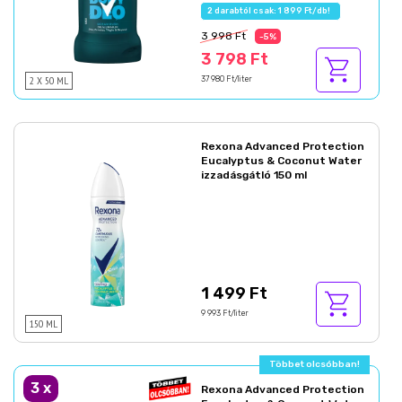
2 darabtól csak: 1 899 Ft/db!
3 998 Ft
-5%
3 798 Ft
2 X 50 ML
37 980 Ft/liter
Rexona Advanced Protection
Eucalyptus & Coconut Water
izzadásgátló 150 ml
1 499 Ft
9 993 Ft/liter
150 ML
Többet olcsóbban!
3
x
Rexona Advanced Protection