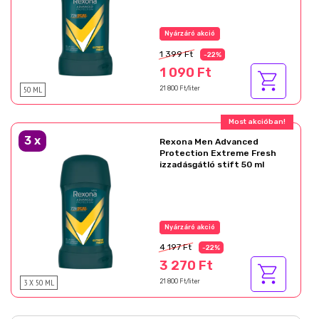
Nyárzáró akció
1 399 Ft
-22%
1 090 Ft
50 ML
21 800 Ft/liter
Most akcióban!
3
x
Rexona Men Advanced
Protection Extreme Fresh
izzadásgátló stift 50 ml
Nyárzáró akció
4 197 Ft
-22%
3 270 Ft
3 X 50 ML
21 800 Ft/liter