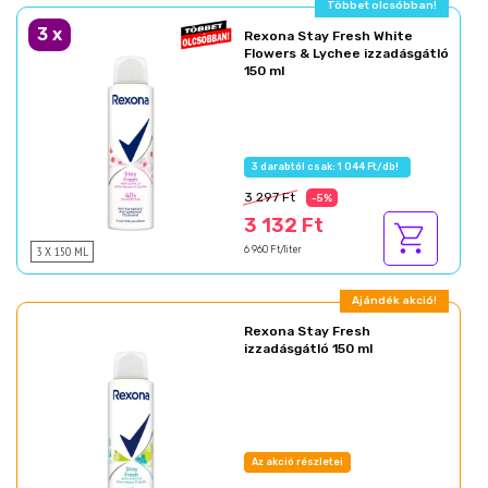
Többet olcsóbban!
3
x
Rexona Stay Fresh White
Flowers & Lychee izzadásgátló
150 ml
3 darabtól csak: 1 044 Ft/db!
3 297 Ft
-5%
3 132 Ft
3 X 150 ML
6 960 Ft/liter
Ajándék akció!
Rexona Stay Fresh
izzadásgátló 150 ml
Az akció részletei