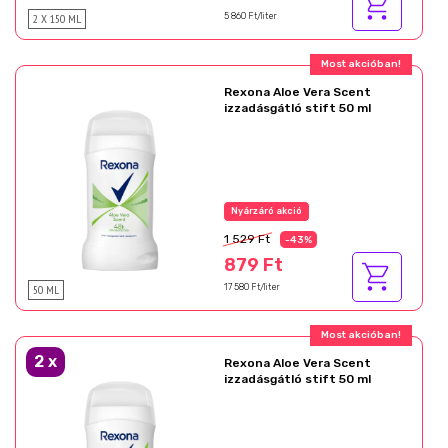
2 X 150 ML
5 860 Ft/liter
Rexona Aloe Vera Scent
izzadásgátló stift 50 ml
1 529 Ft
-43%
879 Ft
50 ML
17 580 Ft/liter
2
x
Rexona Aloe Vera Scent
izzadásgátló stift 50 ml