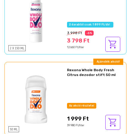
2 darabtól csak: 1 899 Ft/db!
3 998 Ft
-5%
3 798 Ft
2 X 150 ML
12 660 Ft/liter
Ajándék akció!
Rexona Whole Body Fresh
Citrus dezodor stift 50 ml
Az akció részletei
1 999 Ft
39 980 Ft/liter
50 ML