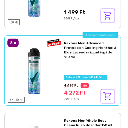
1 499 Ft
9 993 Ft/liter
150 ML
Többet olcsóbban!
3
x
Rexona Men Advanced
Protection Cooling Menthol &
Blue Lavender izzadásgátló
150 ml
3 darabtól csak: 1 424 Ft/db!
4 497 Ft
-5%
4 272 Ft
3 X 150 ML
9 493 Ft/liter
Rexona Men Whole Body
Ocean Rush dezodor 150 ml