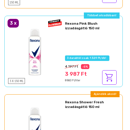
150 ML
Többet olcsóbban!
3
x
Rexona Pink Blush
izzadásgátló 150 ml
3 darabtól csak: 1 329 Ft/db!
4 197 Ft
-5%
3 987 Ft
3 X 150 ML
8 860 Ft/liter
Ajándék akció!
Rexona Shower Fresh
izzadásgátló 150 ml