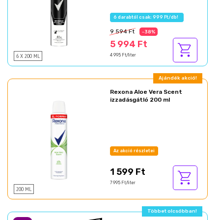
6 darabtól csak: 999 Ft/db!
9 594 Ft
-38%
5 994 Ft
6 X 200 ML
4 995 Ft/liter
Ajándék akció!
Rexona Aloe Vera Scent
izzadásgátló 200 ml
Az akció részletei
1 599 Ft
7 995 Ft/liter
200 ML
Többet olcsóbban!