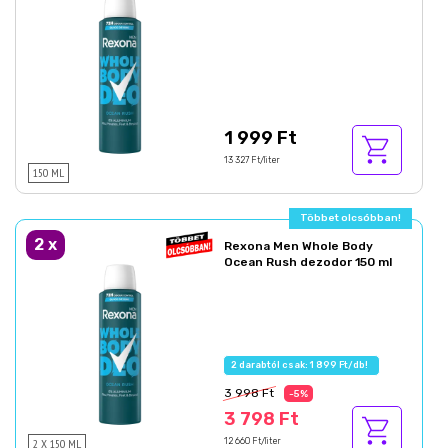
1 999 Ft
13 327 Ft/liter
150 ML
Többet olcsóbban!
2
x
Rexona Men Whole Body
Ocean Rush dezodor 150 ml
2 darabtól csak: 1 899 Ft/db!
3 998 Ft
-5%
3 798 Ft
2 X 150 ML
12 660 Ft/liter