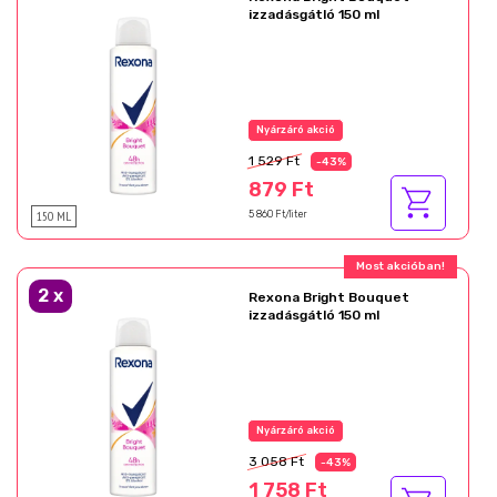
izzadásgátló 150 ml
1 529 Ft
-43%
879 Ft
150 ML
5 860 Ft/liter
2
x
Rexona Bright Bouquet
izzadásgátló 150 ml
3 058 Ft
-43%
1 758 Ft