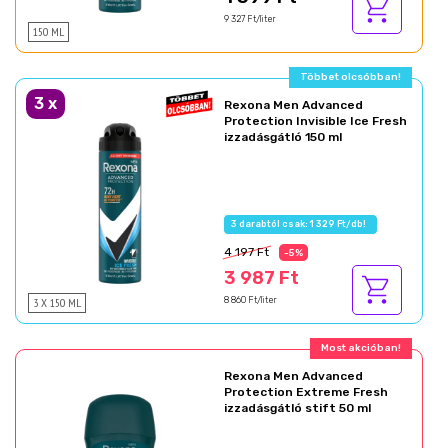
9 327 Ft/liter
150 ML
Többet olcsóbban!
3
x
Rexona Men Advanced
Protection Invisible Ice Fresh
izzadásgátló 150 ml
3 darabtól csak: 1 329 Ft/db!
4 197 Ft
-5%
3 987 Ft
3 X 150 ML
8 860 Ft/liter
Most akcióban!
Rexona Men Advanced
Protection Extreme Fresh
izzadásgátló stift 50 ml