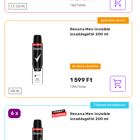
3 X 150 ML
7 267 Ft/liter
Ajándék akció!
Rexona Men Invisible
izzadásgátló 200 ml
Az akció részletei
1 599 Ft
7 995 Ft/liter
200 ML
Többet olcsóbban!
6
x
Rexona Men Invisible
izzadásgátló 200 ml