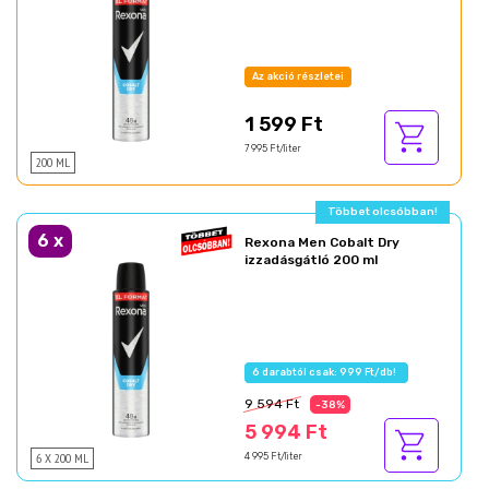
Az akció részletei
1 599 Ft
7 995 Ft/liter
200 ML
Többet olcsóbban!
6
x
Rexona Men Cobalt Dry
izzadásgátló 200 ml
6 darabtól csak: 999 Ft/db!
9 594 Ft
-38%
5 994 Ft
6 X 200 ML
4 995 Ft/liter