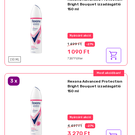
Bright Bouquet izzadásgátló
150 ml
Nyárzáró akció
1 499 Ft
-27%
1 090 Ft
150 ML
7 267 Ft/liter
Most akcióban!
3
x
Rexona Advanced Protection
Bright Bouquet izzadásgátló
150 ml
Nyárzáró akció
4 497 Ft
-27%
3 270 Ft