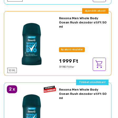
Ajándék akció!
Rexona Men Whole Body
Ocean Rush dezodor stift 50
ml
Az akció részletei
1 999 Ft
39 980 Ft/liter
50 ML
Többet olcsóbban!
2
x
Rexona Men Whole Body
Ocean Rush dezodor stift 50
ml