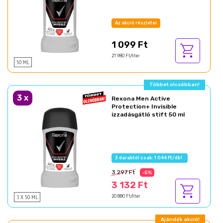
Az akció részletei
1 099 Ft
21 980 Ft/liter
50 ML
Többet olcsóbban!
3
x
Rexona Men Active
Protection+ Invisible
izzadásgátló stift 50 ml
3 darabtól csak: 1 044 Ft/db!
3 297 Ft
-5%
3 132 Ft
3 X 50 ML
20 880 Ft/liter
Ajándék akció!