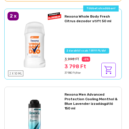
Többet olcsóbban!
2
x
Rexona Whole Body Fresh
Citrus dezodor stift 50 ml
2 darabtól csak: 1 899 Ft/db!
3 998 Ft
-5%
3 798 Ft
2 X 50 ML
37 980 Ft/liter
Rexona Men Advanced
Protection Cooling Menthol &
Blue Lavender izzadásgátló
150 ml