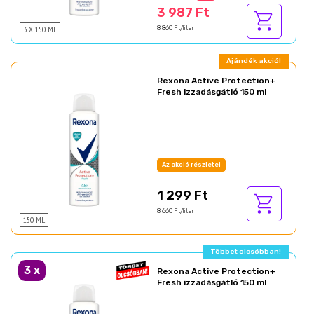
3 987 Ft
3 X 150 ML
8 860 Ft/liter
Ajándék akció!
Rexona Active Protection+
Fresh izzadásgátló 150 ml
Az akció részletei
1 299 Ft
8 660 Ft/liter
150 ML
Többet olcsóbban!
3
x
Rexona Active Protection+
Fresh izzadásgátló 150 ml