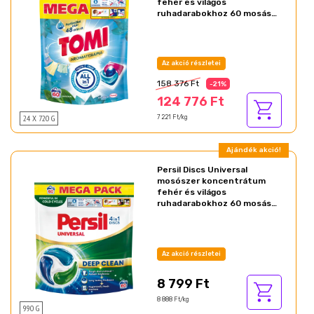
fehér és világos
ruhadarabokhoz 60 mosás
720 g
Az akció részletei
158 376 Ft
-21%
124 776 Ft
24 X 720 G
7 221 Ft/kg
Ajándék akció!
Persil Discs Universal
mosószer koncentrátum
fehér és világos
ruhadarabokhoz 60 mosás
990 g
Az akció részletei
8 799 Ft
8 888 Ft/kg
990 G