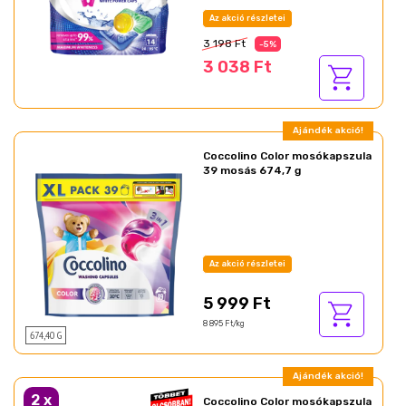
Az akció részletei
3 198 Ft
-5%
3 038 Ft
Ajándék akció!
Coccolino Color mosókapszula
39 mosás 674,7 g
Az akció részletei
5 999 Ft
8 895 Ft/kg
674,40 G
Ajándék akció!
2
x
Coccolino Color mosókapszula