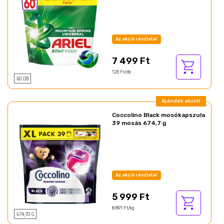
Az akció részletei
7 499 Ft
125 Ft/db
60 DB
Ajándék akció!
Coccolino Black mosókapszula
39 mosás 674,7 g
Az akció részletei
5 999 Ft
8 891 Ft/kg
674,70 G