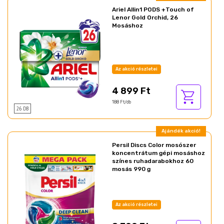
Ariel Allin1 PODS +Touch of
Lenor Gold Orchid, 26
Mosáshoz
Az akció részletei
4 899 Ft
188 Ft/db
26 DB
Ajándék akció!
Persil Discs Color mosószer
koncentrátum gépi mosáshoz
színes ruhadarabokhoz 60
mosás 990 g
Az akció részletei