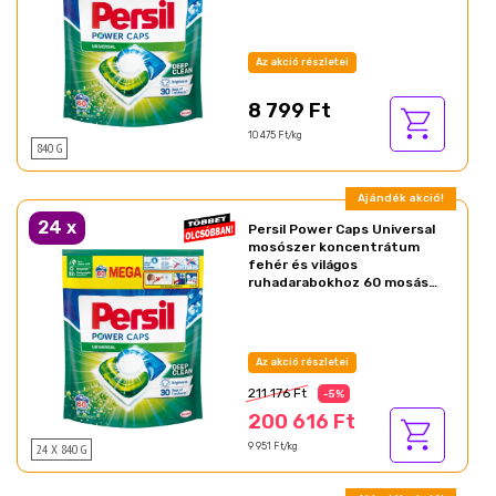
840 g
Az akció részletei
8 799 Ft
10 475 Ft/kg
840 G
Ajándék akció!
24
x
Persil Power Caps Universal
mosószer koncentrátum
fehér és világos
ruhadarabokhoz 60 mosás
840 g
Az akció részletei
211 176 Ft
-5%
200 616 Ft
24 X 840 G
9 951 Ft/kg