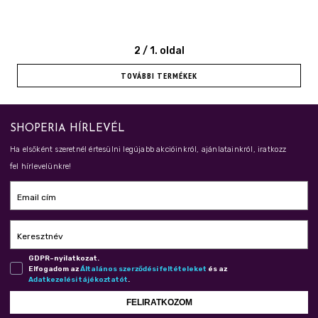
2
/
1
. oldal
TOVÁBBI TERMÉKEK
SHOPERIA HÍRLEVÉL
Ha elsőként szeretnél értesülni legújabb akcióinkról, ajánlatainkról, iratkozz
fel hírlevelünkre!
Email cím
Keresztnév
GDPR-nyilatkozat.
Elfogadom az
Ál­ta­lá­nos szer­ző­dé­si fel­té­te­le­ket
és az
Adat­ke­ze­lé­si tá­jé­koz­ta­tót
.
FELIRATKOZOM