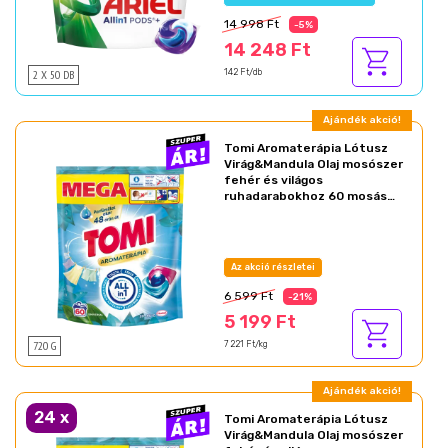
14 998 Ft
-5%
14 248 Ft
2 X 50 DB
142 Ft/db
Ajándék akció!
Tomi Aromaterápia Lótusz
Virág&Mandula Olaj mosószer
fehér és világos
ruhadarabokhoz 60 mosás
720 g
Az akció részletei
6 599 Ft
-21%
5 199 Ft
720 G
7 221 Ft/kg
Ajándék akció!
24
x
Tomi Aromaterápia Lótusz
Virág&Mandula Olaj mosószer