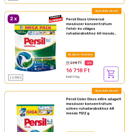
Ajándék akció!
2
x
Persil Discs Universal
mosószer koncentrátum
fehér és világos
ruhadarabokhoz 60 mosás
990 g
Az akció részletei
17 598 Ft
-5%
16 718 Ft
2 X 990 G
8 443 Ft/kg
Ajándék akció!
Persil Color Discs előre adagolt
mosószer koncentrátum
színes ruhadarabokhoz 68
mosás 1122 g