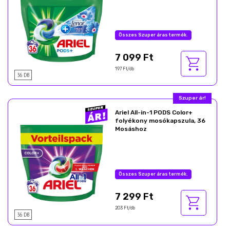
Összes Szuper áras termék.
7 099 Ft
197 Ft/db
36 DB
Szuper ár!
Ariel All-in-1 PODS Color+
folyékony mosókapszula, 36
Mosáshoz
Összes Szuper áras termék.
7 299 Ft
203 Ft/db
36 DB