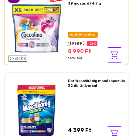
39 mosás 674,7 g
Az akció részletei
11 998 Ft
-25%
8 990 Ft
2 X 674,40 G
6 665 Ft/kg
Der Waschkönig mosókapszula
32 db Universal
4 399 Ft