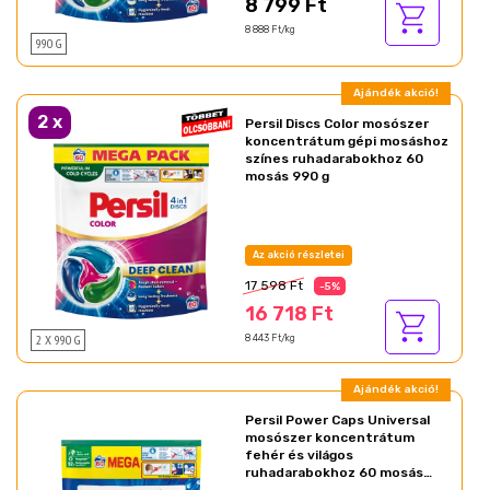
8 799 Ft
8 888 Ft/kg
990 G
Ajándék akció!
2
x
Persil Discs Color mosószer
koncentrátum gépi mosáshoz
színes ruhadarabokhoz 60
mosás 990 g
Az akció részletei
17 598 Ft
-5%
16 718 Ft
2 X 990 G
8 443 Ft/kg
Ajándék akció!
Persil Power Caps Universal
mosószer koncentrátum
fehér és világos
ruhadarabokhoz 60 mosás