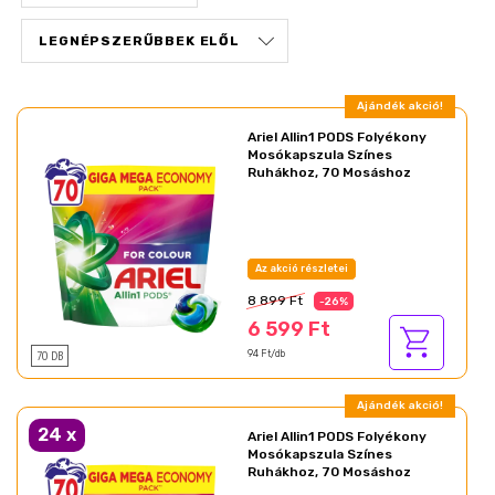
Ajándék akció!
Ariel Allin1 PODS Folyékony
Mosókapszula Színes
Ruhákhoz, 70 Mosáshoz
Az akció részletei
8 899 Ft
-26%
6 599 Ft
70 DB
94 Ft/db
Ajándék akció!
24
x
Ariel Allin1 PODS Folyékony
Mosókapszula Színes
Ruhákhoz, 70 Mosáshoz