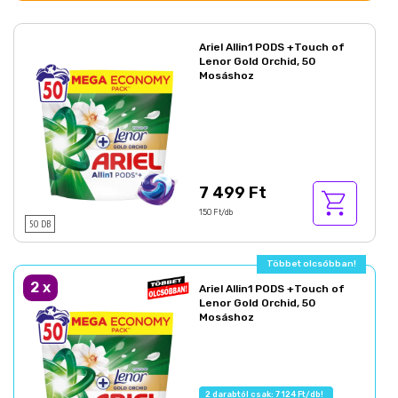
Ariel Allin1 PODS +Touch of
Lenor Gold Orchid, 50
Mosáshoz
7 499 Ft
150 Ft/db
50 DB
Többet olcsóbban!
2
x
Ariel Allin1 PODS +Touch of
Lenor Gold Orchid, 50
Mosáshoz
2 darabtól csak: 7 124 Ft/db!