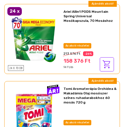
Ajándék akció!
24
x
Ariel Allin1 PODS Mountain
Spring Universal
Mosókapszula, 70 Mosáshoz
Az akció részletei
213 576 Ft
-26%
158 376 Ft
24 X 70 DB
94 Ft/db
Ajándék akció!
Tomi Aromaterápia Orchidea &
Makadámia Olaj mosószer
színes ruhadarabokhoz 60
mosás 720 g
Az akció részletei