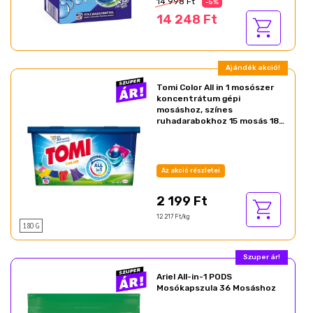
14 998 Ft
-5%
14 248 Ft
Ajándék akció!
Tomi Color All in 1 mosószer
koncentrátum gépi
mosáshoz, színes
ruhadarabokhoz 15 mosás 180
g
Az akció részletei
2 199 Ft
12 217 Ft/kg
180 G
Szuper ár!
Ariel All-in-1 PODS
Mosókapszula 36 Mosáshoz