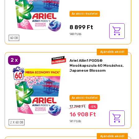
Az akció részletei
8 899 Ft
148 Ft/db
60 DB
Ajándék akció!
2
x
Ariel Allin1 PODS®
Mosókapszula 60 Mosáshoz,
Japanese Blossom
Az akció részletei
17 798 Ft
-5%
16 908 Ft
2 X 60 DB
141 Ft/db
Ajándék akció!