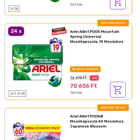
163 Ft/db
19 DB
Ajándék akció!
24
x
Ariel Allin1 PODS Mountain
Spring Universal
Mosókapszula, 19 Mosáshoz
Az akció részletei
74 376 Ft
-5%
70 656 Ft
24 X 19 DB
155 Ft/db
Ajándék akció!
Ariel Allin1 PODS®
Mosókapszula 60 Mosáshoz,
Japanese Blossom