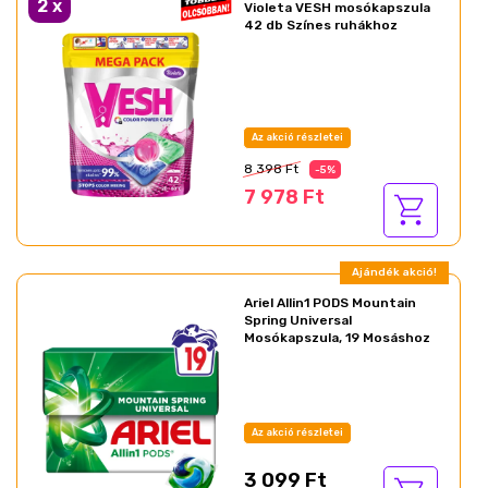
2
x
Violeta VESH mosókapszula
42 db Színes ruhákhoz
Az akció részletei
8 398 Ft
-5%
7 978 Ft
Ajándék akció!
Ariel Allin1 PODS Mountain
Spring Universal
Mosókapszula, 19 Mosáshoz
Az akció részletei
3 099 Ft