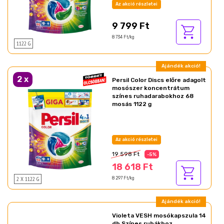
Az akció részletei
9 799 Ft
8 734 Ft/kg
1122 G
Ajándék akció!
2
x
Persil Color Discs előre adagolt
mosószer koncentrátum
színes ruhadarabokhoz 68
mosás 1122 g
Az akció részletei
19 598 Ft
-5%
18 618 Ft
2 X 1122 G
8 297 Ft/kg
Ajándék akció!
Violeta VESH mosókapszula 14
db Színes ruhákhoz