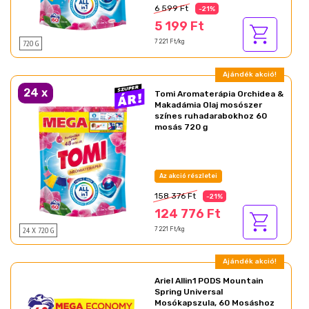
6 599 Ft
-21%
5 199 Ft
720 G
7 221 Ft/kg
Ajándék akció!
24
x
Tomi Aromaterápia Orchidea &
Makadámia Olaj mosószer
színes ruhadarabokhoz 60
mosás 720 g
Az akció részletei
158 376 Ft
-21%
124 776 Ft
24 X 720 G
7 221 Ft/kg
Ajándék akció!
Ariel Allin1 PODS Mountain
Spring Universal
Mosókapszula, 60 Mosáshoz