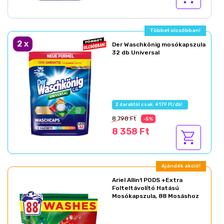
Többet olcsóbban!
2
x
Der Waschkönig mosókapszula
32 db Universal
2 darabtól csak: 4 179 Ft/db!
8 798 Ft
-5%
8 358 Ft
Ajándék akció!
Ariel Allin1 PODS +Extra
Folteltávolító Hatású
Mosókapszula, 88 Mosáshoz