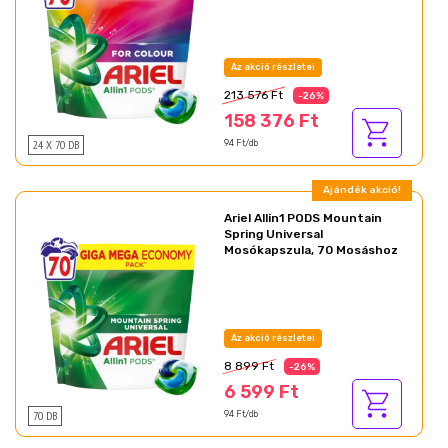
Az akció részletei
213 576 Ft
-26%
158 376 Ft
24 X 70 DB
94 Ft/db
Ajándék akció!
Ariel Allin1 PODS Mountain
Spring Universal
Mosókapszula, 70 Mosáshoz
Az akció részletei
8 899 Ft
-26%
6 599 Ft
70 DB
94 Ft/db