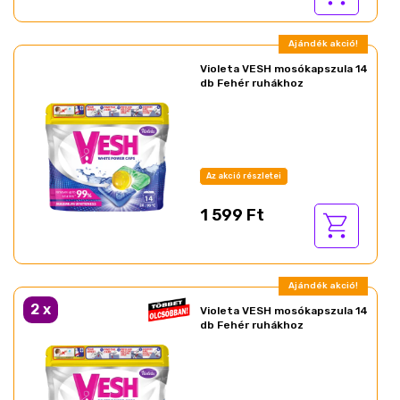
Ajándék akció!
Violeta VESH mosókapszula 14
db Fehér ruhákhoz
Az akció részletei
1 599 Ft
Ajándék akció!
2
x
Violeta VESH mosókapszula 14
db Fehér ruhákhoz