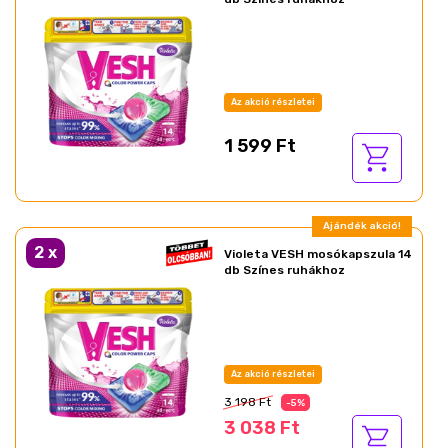
Az akció részletei
1 599 Ft
Ajándék akció!
2
x
Violeta VESH mosókapszula 14
db Színes ruhákhoz
Az akció részletei
3 198 Ft
-5%
3 038 Ft