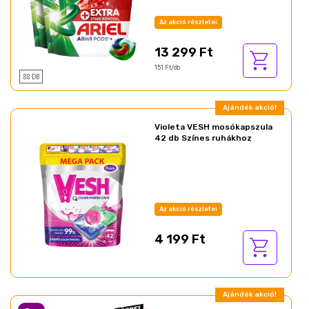
Az akció részletei
13 299 Ft
151 Ft/db
88 DB
Ajándék akció!
Violeta VESH mosókapszula
42 db Színes ruhákhoz
Az akció részletei
4 199 Ft
Ajándék akció!