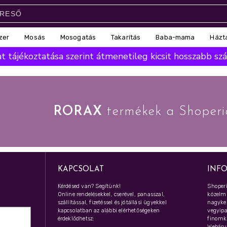
zer
Mosás
Mosogatás
Takarítás
Baba-mama
Házt
 tájékoztatása szerint átmenetileg kicsit hosszabb száll
RORAX
termékek a Shoperi
KAPCSOLAT
INF
Kérdésed van? Segítünk!
Shoperi
Online rendelésekkel, cserével, panasszal,
közelmú
szállítással, fizetéssel és jótállási ügyekkel
nagyker
kapcsolatban az alábbi elérhetőségeken
vegyipar
érdeklődhetsz:
finomk
Webáru