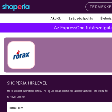
Akciók
Szépségápolás
Élelmis
Népszerű kategóriák
Az ExpressOne futárszolgálat
Szépségápolás
Élelmiszer
Mosás
Mosogatás
Takarítás
Baba-mama
Háztartás
Népszerű márkák
Pampers
Lenor
Violeta
Coccolino
Silan
Népszerű keresések
SHOPERIA HÍRLEVÉL
leukoplast
ariel
lenor
finish
Ha elsőként szeretnél értesülni legújabb akcióinkról, ajánlatainkról, iratkozz fel
hírlevelünkre!
pampers
Email cím