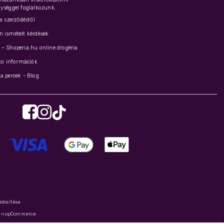
ységgel foglalkozunk.
 a szerződéstől
 ismételt kérdések
– Shoperia.hu online drogéria
ási információk
a percek - Blog
ódosítása
y
nopCommerce