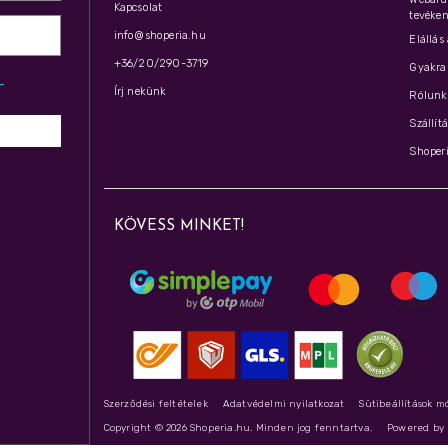
Kapcsolat
tevéken
info@shoperia.hu
Elállás
+36/20/290-3719
Gyakran
z­
Írj nekünk
Rólunk 
Szállít
Shoperi
KÖVESS MINKET!
Szerződési feltételek
Adatvédelmi nyilatkozat
Sütibeállítások m
Copyright © 2026 Shoperia.hu. Minden jog fenntartva.
Powered b