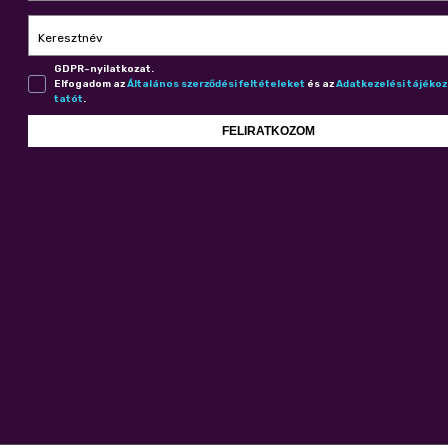
Keresztnév
GDPR-nyilatkozat.
Elfogadom az
Ál­ta­lá­nos szer­ző­dé­si fel­té­te­le­ket
és az
Adat­ke­ze­lé­si tá­jé­ko
ta­tót
.
FELIRATKOZOM