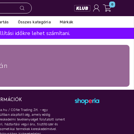
0
Összes kategória
Márkák
artás
ítási időkre lehet számítani.
án
ORMÁCIÓK
a.hu / CONe Trading Zrt. – egy
ltban alapított cég, amely eddig
eskedelmi tevékenységet folytatott ismert
i, háztartási vegyi áru, tisztítószer és
ozmetikai termékek kereskedelmével.
házunkban kiskerekedelmi