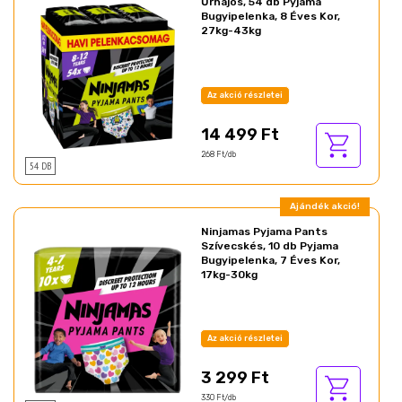
Űrhajós, 54 db Pyjama
Bugyipelenka, 8 Éves Kor,
27kg-43kg
Az akció részletei
14 499 Ft
268 Ft/db
54 DB
Ajándék akció!
Ninjamas Pyjama Pants
Szívecskés, 10 db Pyjama
Bugyipelenka, 7 Éves Kor,
17kg-30kg
Az akció részletei
3 299 Ft
330 Ft/db