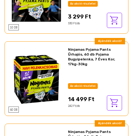
Az akció részletei
3 299 Ft
330 Ft/db
10 DB
Ajándék akció!
Ninjamas Pyjama Pants
Űrhajós, 60 db Pyjama
Bugyipelenka, 7 Éves Kor,
17kg-30kg
Az akció részletei
14 499 Ft
242 Ft/db
60 DB
Ajándék akció!
Ninjamas Pyjama Pants