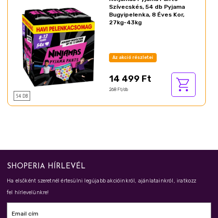
Szívecskés, 54 db Pyjama
Bugyipelenka, 8 Éves Kor,
27kg-43kg
Az akció részletei
14 499 Ft
268 Ft/db
54 DB
SHOPERIA HÍRLEVÉL
Ha elsőként szeretnél értesülni legújabb akcióinkról, ajánlatainkról, iratkozz
fel hírlevelünkre!
Email cím