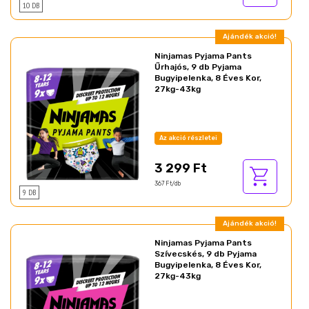
10 DB
Ajándék akció!
Ninjamas Pyjama Pants
Űrhajós, 9 db Pyjama
Bugyipelenka, 8 Éves Kor,
27kg-43kg
Az akció részletei
3 299 Ft
367 Ft/db
9 DB
Ajándék akció!
Ninjamas Pyjama Pants
Szívecskés, 9 db Pyjama
Bugyipelenka, 8 Éves Kor,
27kg-43kg