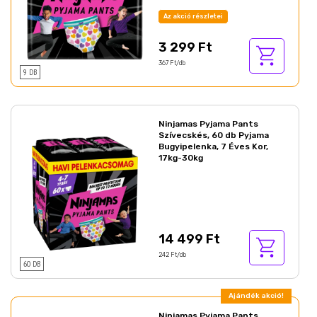
Az akció részletei
3 299 Ft
367 Ft/db
9 DB
Ninjamas Pyjama Pants
Szívecskés, 60 db Pyjama
Bugyipelenka, 7 Éves Kor,
17kg-30kg
14 499 Ft
242 Ft/db
60 DB
Ajándék akció!
Ninjamas Pyjama Pants