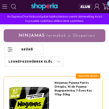
Az ExpressOne futárszolgálat tájékoztatása szerint átmenetileg kicsit
Népszerű kategóriák
hosszabb szállítási időkre lehet számítani.
Szépségápolás
Élelmiszer
Mosás
Mosogatás
NINJAMAS
termékek a Shoperián
Takarítás
Baba-mama
Háztartás
Népszerű márkák
SZŰRŐ
Pampers
Lenor
Violeta
Coccolino
Silan
Népszerű keresések
leukoplast
ariel
lenor
finish
pampers
Ajándék akció!
Ninjamas Pyjama Pants
Űrhajós, 10 db Pyjama
Bugyipelenka, 7 Éves Kor,
17kg-30kg