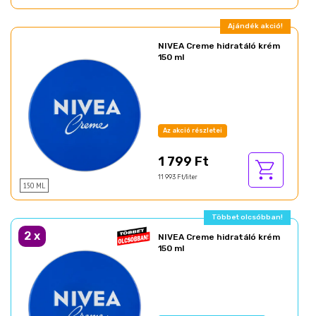
Ajándék akció!
NIVEA Creme hidratáló krém
150 ml
Az akció részletei
1 799 Ft
11 993 Ft/liter
150 ML
Többet olcsóbban!
2
x
NIVEA Creme hidratáló krém
150 ml