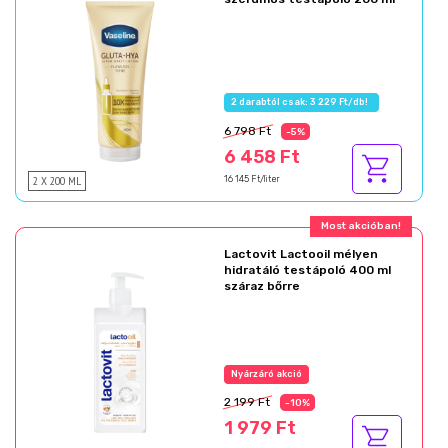
2 darabtól csak: 3 229 Ft/db!
6 798 Ft
-5%
6 458 Ft
2 X 200 ML
16 145 Ft/liter
Most akcióban!
Lactovit Lactooil mélyen
hidratáló testápoló 400 ml
száraz bőrre
Nyárzáró akció
2 199 Ft
-10%
1 979 Ft