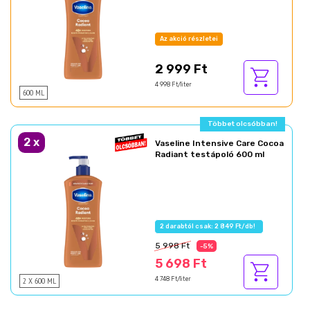
Az akció részletei
2 999 Ft
4 998 Ft/liter
600 ML
Többet olcsóbban!
2
x
Vaseline Intensive Care Cocoa
Radiant testápoló 600 ml
2 darabtól csak: 2 849 Ft/db!
5 998 Ft
-5%
5 698 Ft
2 X 600 ML
4 748 Ft/liter