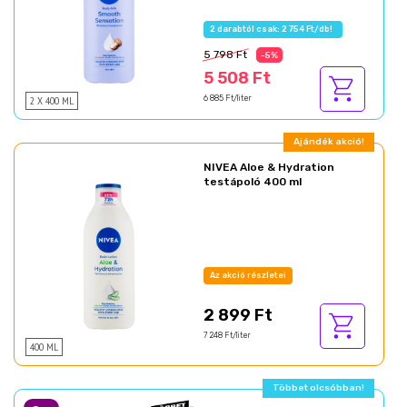
2 darabtól csak: 2 754 Ft/db!
5 798 Ft
-5%
5 508 Ft
2 X 400 ML
6 885 Ft/liter
Ajándék akció!
NIVEA Aloe & Hydration
testápoló 400 ml
Az akció részletei
2 899 Ft
7 248 Ft/liter
400 ML
Többet olcsóbban!