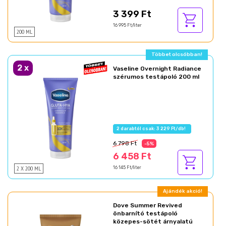
3 399 Ft
16 995 Ft/liter
200 ML
Többet olcsóbban!
2
x
Vaseline Overnight Radiance
szérumos testápoló 200 ml
2 darabtól csak: 3 229 Ft/db!
6 798 Ft
-5%
6 458 Ft
2 X 200 ML
16 145 Ft/liter
Ajándék akció!
Dove Summer Revived
önbarnító testápoló
közepes-sötét árnyalatú