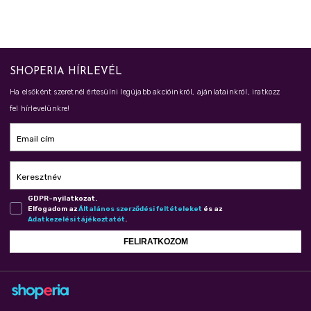
SHOPERIA HÍRLEVÉL
Ha elsőként szeretnél értesülni legújabb akcióinkról, ajánlatainkról, iratkozz
fel hírlevelünkre!
Email cím
Keresztnév
GDPR-nyilatkozat.
Elfogadom az
Ál­ta­lá­nos szer­ző­dé­si fel­té­te­le­ket
és az
Adat­ke­ze­lé­si tá­jé­koz­ta­tót
.
FELIRATKOZOM