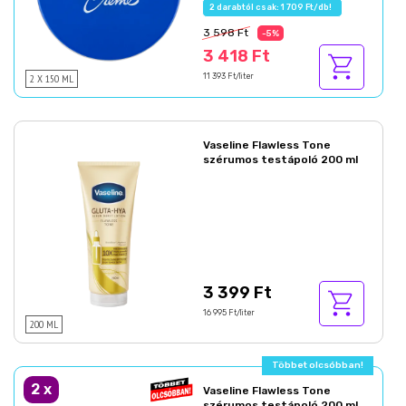
2 darabtól csak: 1 709 Ft/db!
3 598 Ft
-5%
3 418 Ft
2 X 150 ML
11 393 Ft/liter
Vaseline Flawless Tone
szérumos testápoló 200 ml
3 399 Ft
16 995 Ft/liter
200 ML
Többet olcsóbban!
2
x
Vaseline Flawless Tone
szérumos testápoló 200 ml