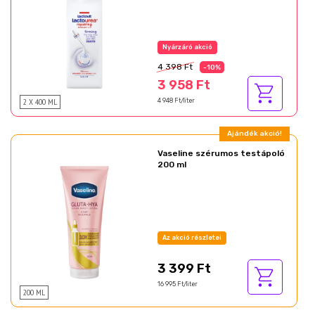
Nyárzáró akció
4 398 Ft
-10%
3 958 Ft
2 X 400 ML
4 948 Ft/liter
Ajándék akció!
Vaseline szérumos testápoló
200 ml
Az akció részletei
3 399 Ft
16 995 Ft/liter
200 ML