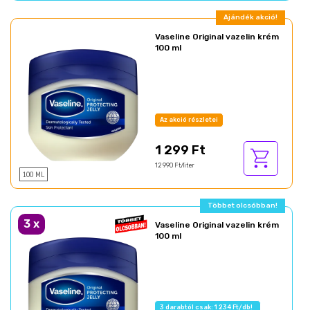
Ajándék akció!
Vaseline Original vazelin krém
100 ml
Az akció részletei
1 299 Ft
12 990 Ft/liter
100 ML
Többet olcsóbban!
3
x
Vaseline Original vazelin krém
100 ml
3 darabtól csak: 1 234 Ft/db!