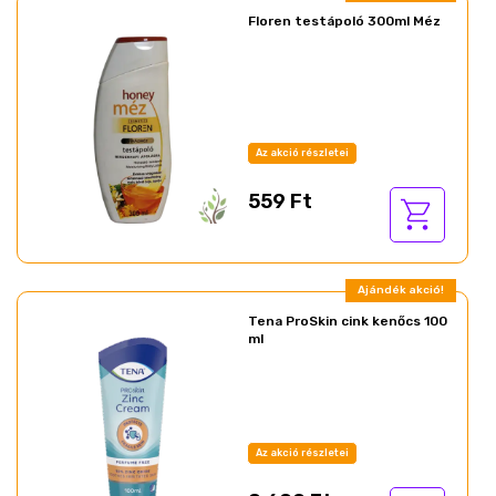
Floren testápoló 300ml Méz
Az akció részletei
559 Ft
Ajándék akció!
Tena ProSkin cink kenőcs 100
ml
Az akció részletei