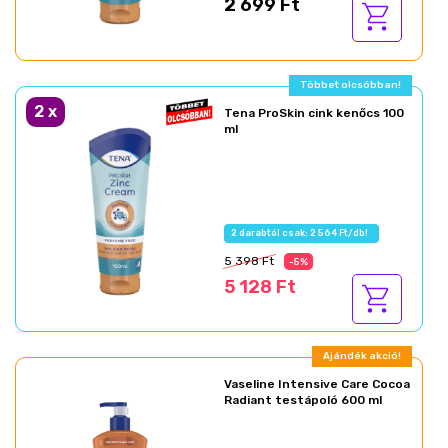
2 699 Ft
Többet olcsóbban!
2
x
Tena ProSkin cink kenőcs 100
ml
2 darabtól csak: 2 564 Ft/db!
5 398 Ft
-5%
5 128 Ft
Ajándék akció!
Vaseline Intensive Care Cocoa
Radiant testápoló 600 ml