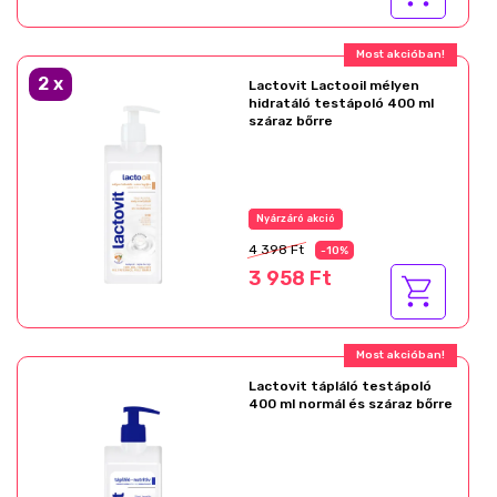
Most akcióban!
2
x
Lactovit Lactooil mélyen
hidratáló testápoló 400 ml
száraz bőrre
Nyárzáró akció
4 398 Ft
-10%
3 958 Ft
Most akcióban!
Lactovit tápláló testápoló
400 ml normál és száraz bőrre