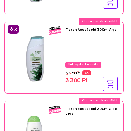
Klubtagoknak olcsóbb!
6
x
Floren testápoló 300ml Alga
Klubtagoknak olcsóbb!
3 474 Ft
-5%
3 300 Ft
Klubtagoknak olcsóbb!
Floren testápoló 300ml Aloe
vera