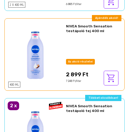
2 X 400 ML
6 885 Ft/liter
Ajándék akció!
NIVEA Smooth Sensation
testápoló tej 400 ml
Az akció részletei
2 899 Ft
7 248 Ft/liter
400 ML
Többet olcsóbban!
2
x
NIVEA Smooth Sensation
testápoló tej 400 ml