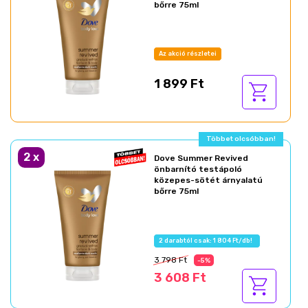
bőrre 75ml
Az akció részletei
1 899 Ft
Többet olcsóbban!
2
x
Dove Summer Revived
önbarnító testápoló
közepes-sötét árnyalatú
bőrre 75ml
2 darabtól csak: 1 804 Ft/db!
3 798 Ft
-5%
3 608 Ft