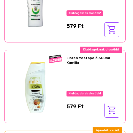
Klubtagoknak olcsóbb!
579 Ft
Klubtagoknak olcsóbb!
Floren testápoló 300ml
Kamilla
Klubtagoknak olcsóbb!
579 Ft
Ajándék akció!