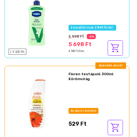
2 darabtól csak: 2 849 Ft/db!
5 998 Ft
-5%
5 698 Ft
2 X 600 ML
4 748 Ft/liter
Ajándék akció!
Floren testápoló 300ml
Körömvirág
Az akció részletei
529 Ft