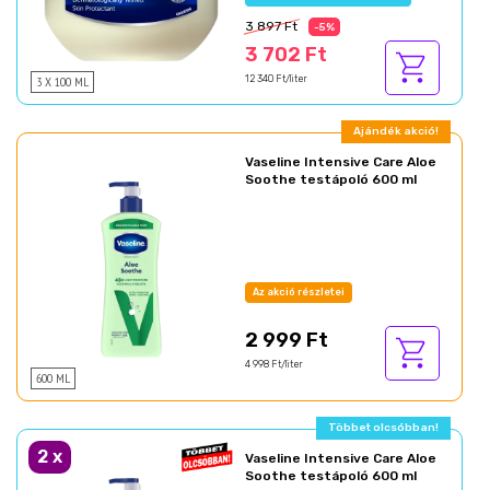
3 897 Ft
-5%
3 702 Ft
3 X 100 ML
12 340 Ft/liter
Ajándék akció!
Vaseline Intensive Care Aloe
Soothe testápoló 600 ml
Az akció részletei
2 999 Ft
4 998 Ft/liter
600 ML
Többet olcsóbban!
2
x
Vaseline Intensive Care Aloe
Soothe testápoló 600 ml