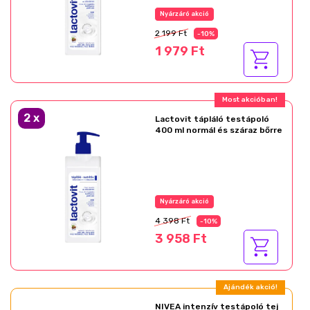
Nyárzáró akció
2 199 Ft
-10%
1 979 Ft
Most akcióban!
2
x
Lactovit tápláló testápoló
400 ml normál és száraz bőrre
Nyárzáró akció
4 398 Ft
-10%
3 958 Ft
Ajándék akció!
NIVEA intenzív testápoló tej