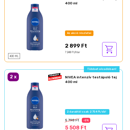
400 ml
Az akció részletei
2 899 Ft
7 248 Ft/liter
400 ML
Többet olcsóbban!
2
x
NIVEA intenzív testápoló tej
400 ml
2 darabtól csak: 2 754 Ft/db!
5 798 Ft
-5%
5 508 Ft