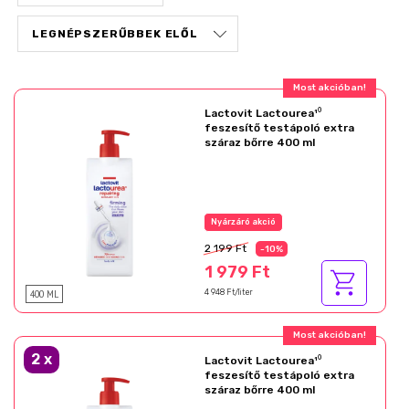
Most akcióban!
Lactovit Lactourea¹⁰
feszesítő testápoló extra
száraz bőrre 400 ml
Nyárzáró akció
2 199 Ft
-10%
1 979 Ft
400 ML
4 948 Ft/liter
Most akcióban!
2
x
Lactovit Lactourea¹⁰
feszesítő testápoló extra
száraz bőrre 400 ml