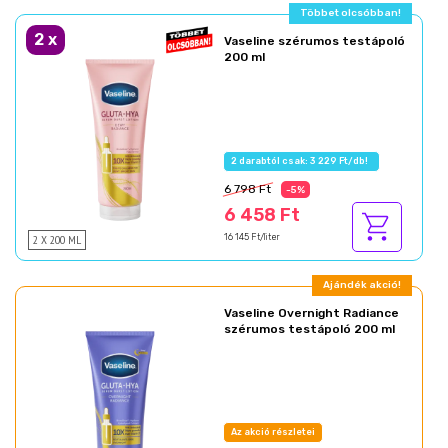
Többet olcsóbban!
2
x
Vaseline szérumos testápoló
200 ml
2 darabtól csak: 3 229 Ft/db!
6 798 Ft
-5%
6 458 Ft
2 X 200 ML
16 145 Ft/liter
Ajándék akció!
Vaseline Overnight Radiance
szérumos testápoló 200 ml
Az akció részletei