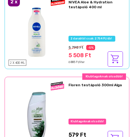
2
x
NIVEA Aloe & Hydration
testápoló 400 ml
2 darabtól csak: 2 754 Ft/db!
5 798 Ft
-5%
5 508 Ft
2 X 400 ML
6 885 Ft/liter
Klubtagoknak olcsóbb!
Floren testápoló 300ml Alga
Klubtagoknak olcsóbb!
579 Ft