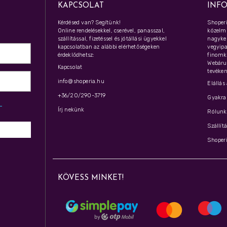
KAPCSOLAT
INF
Kérdésed van? Segítünk!
Shoperi
Online rendelésekkel, cserével, panasszal,
közelmú
szállítással, fizetéssel és jótállási ügyekkel
nagyker
kapcsolatban az alábbi elérhetőségeken
vegyipar
érdeklődhetsz:
finomk
Webáru
Kapcsolat
tevéken
info@shoperia.hu
Elállás
+36/20/290-3719
Gyakran
z­
Írj nekünk
Rólunk 
Szállít
Shoperi
KÖVESS MINKET!