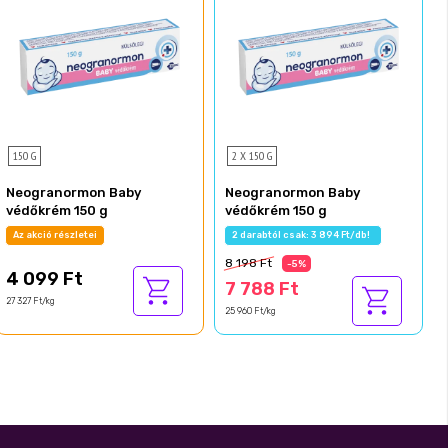
150 G
2 X 150 G
Neogranormon Baby
Neogranormon Baby
védőkrém 150 g
védőkrém 150 g
Az akció részletei
2 darabtól csak: 3 894 Ft/db!
8 198 Ft
-5%
4 099 Ft
7 788 Ft
27 327 Ft/kg
25 960 Ft/kg