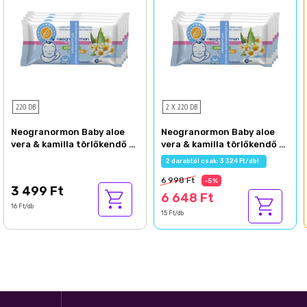
220 DB
2 X 220 DB
Neogranormon Baby aloe
Neogranormon Baby aloe
vera & kamilla törlőkendő 4
vera & kamilla törlőkendő 4
x 55 db
x 55 db
2 darabtól csak: 3 324 Ft/db!
6 998 Ft
-5%
3 499 Ft
6 648 Ft
16 Ft/db
15 Ft/db