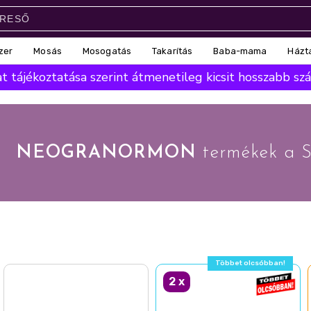
zer
Mosás
Mosogatás
Takarítás
Baba-mama
Házt
 tájékoztatása szerint átmenetileg kicsit hosszabb száll
NEOGRANORMON
termékek a S
Többet olcsóbban!
2
x