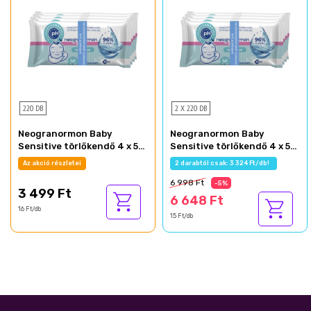
220 DB
2 X 220 DB
Neogranormon Baby
Neogranormon Baby
Sensitive törlőkendő 4 x 55
Sensitive törlőkendő 4 x 55
db
db
Az akció részletei
2 darabtól csak: 3 324 Ft/db!
6 998 Ft
-5%
3 499 Ft
6 648 Ft
16 Ft/db
15 Ft/db