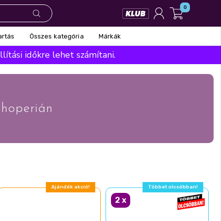
0
Összes kategória
Márkák
artás
ítási időkre lehet számítani.
hoperián
Ajándék akció!
Többet olcsóbban!
2
x