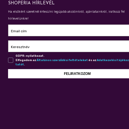
SHOPERIA HÍRLEVÉL
Ha elsőként szeretnél értesülni legújabb akcióinkról, ajánlatainkról, iratkozz fel
hírlevelünkre!
Email cím
Keresztnév
GDPR-nyilatkozat.
Elfogadom az
Ál­ta­lá­nos szer­ző­dé­si fel­té­te­le­ket
és az
Adat­ke­ze­lé­si tá­jé­ko
ta­tót
.
FELIRATKOZOM