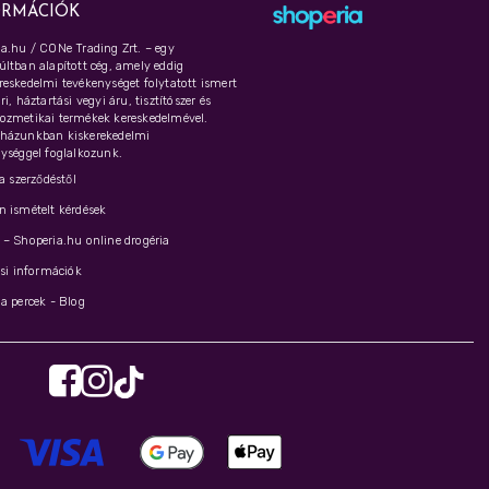
ORMÁCIÓK
a.hu / CONe Trading Zrt. – egy
ltban alapított cég, amely eddig
eskedelmi tevékenységet folytatott ismert
i, háztartási vegyi áru, tisztítószer és
ozmetikai termékek kereskedelmével.
házunkban kiskerekedelmi
ységgel foglalkozunk.
 a szerződéstől
 ismételt kérdések
– Shoperia.hu online drogéria
ási információk
a percek - Blog