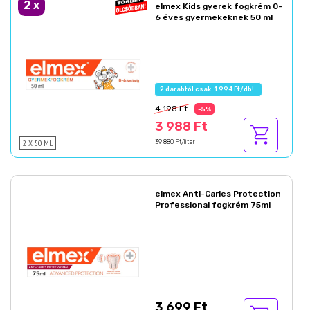
2
x
elmex Kids gyerek fogkrém 0-
6 éves gyermekeknek 50 ml
2 darabtól csak: 1 994 Ft/db!
4 198 Ft
-5%
3 988 Ft
2 X 50 ML
39 880 Ft/liter
elmex Anti-Caries Protection
Professional fogkrém 75ml
3 699 Ft