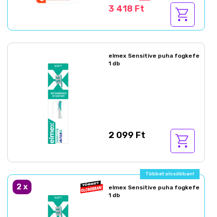
3 418 Ft
elmex Sensitive puha fogkefe
1 db
2 099 Ft
Többet olcsóbban!
2
x
elmex Sensitive puha fogkefe
1 db