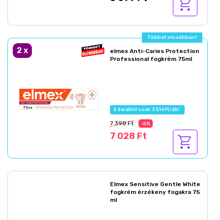
Többet olcsóbban!
2
x
elmex Anti-Caries Protection
Professional fogkrém 75ml
2 darabtól csak: 3 514 Ft/db!
7 398 Ft
-5%
7 028 Ft
Elmex Sensitive Gentle White
fogkrém érzékeny fogakra 75
ml