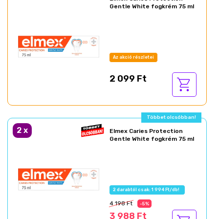
Gentle White fogkrém 75 ml
Az akció részletei
2 099 Ft
Többet olcsóbban!
2
x
Elmex Caries Protection
Gentle White fogkrém 75 ml
2 darabtól csak: 1 994 Ft/db!
4 198 Ft
-5%
3 988 Ft