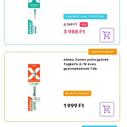
2 darabtól csak: 1 994 Ft/db!
4 198 Ft
-5%
3 988 Ft
Ajándék akció!
elmex Junior puha gyerek
fogkefe 6-12 éves
gyermekeknek 1 db
Az akció részletei
1 999 Ft