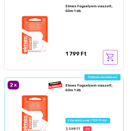
Elmex Fogselyem viaszolt,
50m 1 db
1 799 Ft
Többet olcsóbban!
2
x
Elmex Fogselyem viaszolt,
50m 1 db
2 darabtól csak: 1 709 Ft/db!
3 598 Ft
-5%