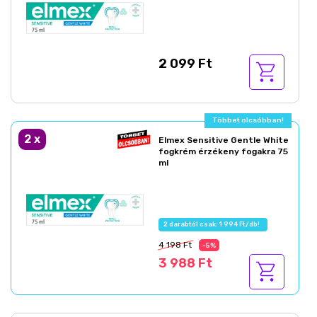
2 099 Ft
Többet olcsóbban!
2
x
Elmex Sensitive Gentle White
fogkrém érzékeny fogakra 75
ml
2 darabtól csak: 1 994 Ft/db!
4 198 Ft
-5%
3 988 Ft