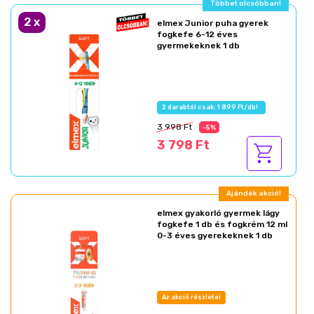
Többet olcsóbban!
2
x
elmex Junior puha gyerek
fogkefe 6-12 éves
gyermekeknek 1 db
2 darabtól csak: 1 899 Ft/db!
3 998 Ft
-5%
3 798 Ft
Ajándék akció!
elmex gyakorló gyermek lágy
fogkefe 1 db és fogkrém 12 ml
0-3 éves gyerekeknek 1 db
Az akció részletei