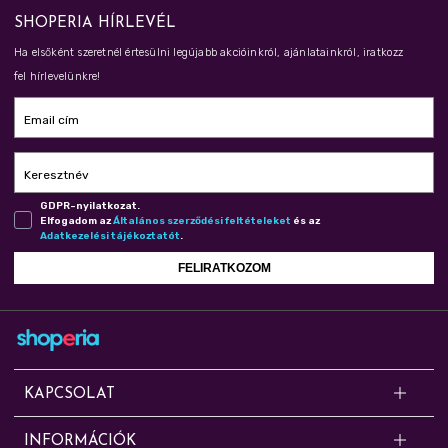
SHOPERIA HÍRLEVÉL
Ha elsőként szeretnél értesülni legújabb akcióinkról, ajánlatainkról, iratkozz
fel hírlevelünkre!
Email cím
Keresztnév
GDPR-nyilatkozat.
Elfogadom az
Ál­ta­lá­nos szer­ző­dé­si fel­té­te­le­ket
és az
Adat­ke­ze­lé­si tá­jé­koz­ta­tót
.
FELIRATKOZOM
KAPCSOLAT
Kérdésed van? Segítünk!
INFORMÁCIÓK