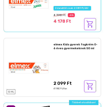
2 darabtól csak: 2 089 Ft/db!
4 398 Ft
-5%
4 178 Ft
elmex Kids gyerek fogkrém 0-
6 éves gyermekeknek 50 ml
2 099 Ft
41 980 Ft/liter
50 ML
Többet olcsóbban!