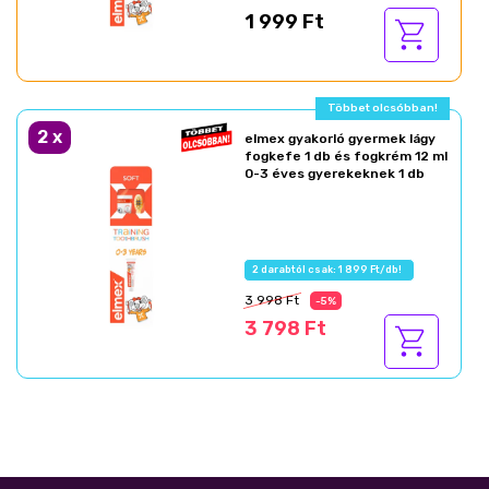
1 999 Ft
Többet olcsóbban!
2
x
elmex gyakorló gyermek lágy
fogkefe 1 db és fogkrém 12 ml
0-3 éves gyerekeknek 1 db
2 darabtól csak: 1 899 Ft/db!
3 998 Ft
-5%
3 798 Ft