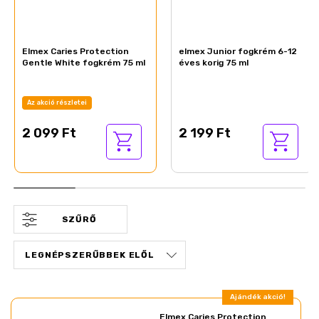
Elmex Caries Protection
elmex Junior fogkrém 6-12
Gentle White fogkrém 75 ml
éves korig 75 ml
Az akció részletei
2 099 Ft
2 199 Ft
SZŰRŐ
Ajándék akció!
Elmex Caries Protection