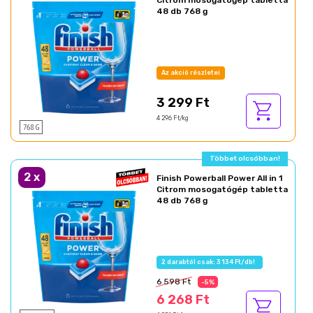
Citrom mosogatógép tabletta
48 db 768 g
Az akció részletei
3 299 Ft
4 296 Ft/kg
768 G
Többet olcsóbban!
2
x
Finish Powerball Power All in 1
Citrom mosogatógép tabletta
48 db 768 g
2 darabtól csak: 3 134 Ft/db!
6 598 Ft
-5%
6 268 Ft