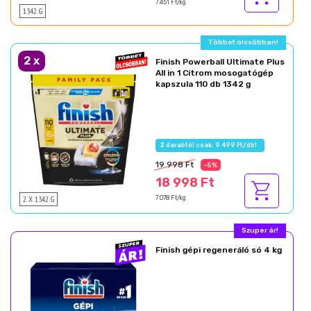
7 451 Ft/kg
1342 G
2
x
Finish Powerball Ultimate Plus
All in 1 Citrom mosogatógép
kapszula 110 db 1342 g
19 998 Ft
-5%
18 998 Ft
2 X 1342 G
7 078 Ft/kg
Finish gépi regeneráló só 4 kg