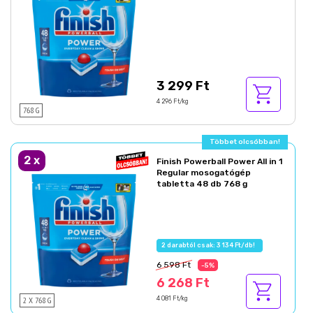
3 299 Ft
4 296 Ft/kg
768 G
Többet olcsóbban!
2
x
Finish Powerball Power All in 1
Regular mosogatógép
tabletta 48 db 768 g
2 darabtól csak: 3 134 Ft/db!
6 598 Ft
-5%
6 268 Ft
2 X 768 G
4 081 Ft/kg