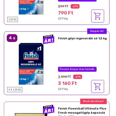
999 Ft
-21%
790 Ft
1,50 KG
527 Ft/kg
Most akcióban!
4
x
Finish gépi regeneráló só 1,5 kg
Nyárzáró akció
3 996 Ft
-21%
3 160 Ft
4 X 1,50 KG
527 Ft/kg
Ajándék akció!
Finish Powerball Ultimate Plus
Fresh mosogatógép kapszula