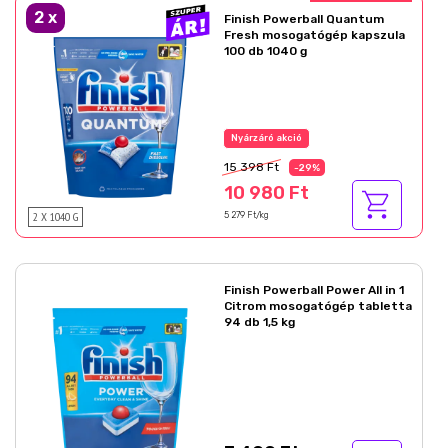
2
x
Finish Powerball Quantum
Fresh mosogatógép kapszula
100 db 1040 g
Nyárzáró akció
15 398 Ft
-29%
10 980 Ft
2 X 1040 G
5 279 Ft/kg
Finish Powerball Power All in 1
Citrom mosogatógép tabletta
94 db 1,5 kg