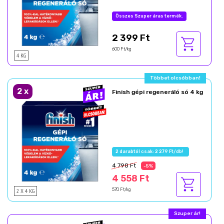
2 399 Ft
600 Ft/kg
4 KG
2
x
Finish gépi regeneráló só 4 kg
4 798 Ft
-5%
4 558 Ft
2 X 4 KG
570 Ft/kg