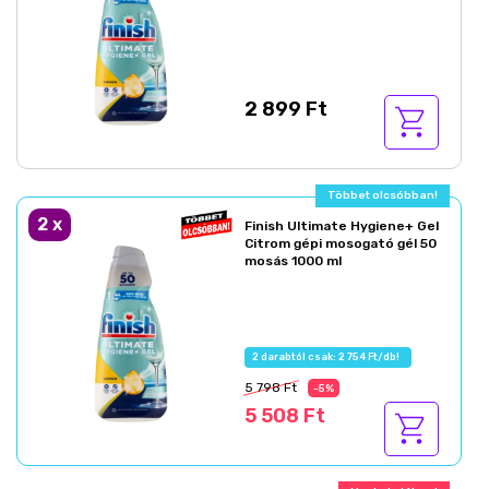
2 899 Ft
Többet olcsóbban!
2
x
Finish Ultimate Hygiene+ Gel
Citrom gépi mosogató gél 50
mosás 1000 ml
2 darabtól csak: 2 754 Ft/db!
5 798 Ft
-5%
5 508 Ft