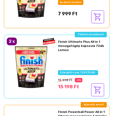
Az akció részletei
7 999 Ft
Többet olcsóbban!
2
x
Finish Ultimate Plus All in 1
mosogatógép kapszula 72db
Lemon
2 darabtól csak: 7 599 Ft/db!
15 998 Ft
-5%
15 198 Ft
Ajándék akció!
Finish Powerball Power All in 1