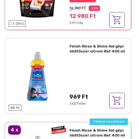
16 780 Ft
-23%
12 980 Ft
2 X 1098 G
5 911 Ft/kg
Finish Rinse & Shine Aid gépi
öblítőszer citrom illat 400 ml
969 Ft
2 422 Ft/liter
400 ML
Többet olcsóbban!
4
x
Finish Rinse & Shine Aid gépi
öblítőszer citrom illat 400 ml