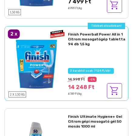
7 499 Ft
4 999 Ft/kg
1,50 KG
Többet olcsóbban!
2
x
Finish Powerball Power All in 1
Citrom mosogatógép tabletta
94 db 1,5 kg
2 darabtól csak: 7 124 Ft/db!
14 998 Ft
-5%
14 248 Ft
2 X 1,50 KG
4 749 Ft/kg
Finish Ultimate Hygiene+ Gel
Citrom gépi mosogató gél 50
mosás 1000 ml