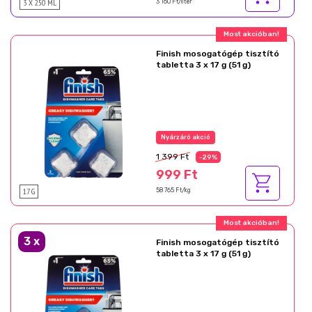
3 X 250 ML
3 160 Ft/liter
Most akcióban!
Finish mosogatógép tisztító
tabletta 3 x 17 g (51 g)
Nyárzáró akció
1 399 Ft
-29%
999 Ft
17 G
58 765 Ft/kg
Most akcióban!
3
x
Finish mosogatógép tisztító
tabletta 3 x 17 g (51 g)