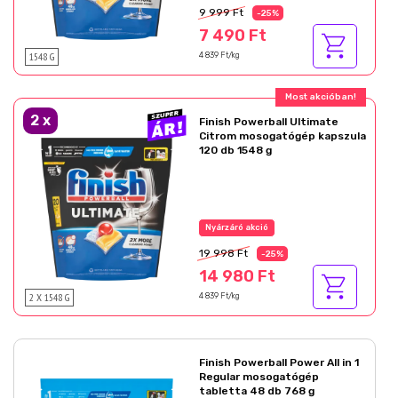
9 999 Ft
-25%
7 490 Ft
1548 G
4 839 Ft/kg
Most akcióban!
2
x
Finish Powerball Ultimate
Citrom mosogatógép kapszula
120 db 1548 g
Nyárzáró akció
19 998 Ft
-25%
14 980 Ft
2 X 1548 G
4 839 Ft/kg
Finish Powerball Power All in 1
Regular mosogatógép
tabletta 48 db 768 g