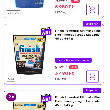
14 998 Ft
-40%
8 980 Ft
2 X 1504 G
2 985 Ft/kg
Szuper ár!
Finish Powerball Ultimate Plus
Fresh mosogatógép kapszula
45 db 549 g
Összes Szuper áras termék.
5 879 Ft
-41%
3 490 Ft
549 G
6 357 Ft/kg
Szuper ár!
2
x
Finish Powerball Ultimate Plus
Fresh mosogatógép kapszula
45 db 549 g