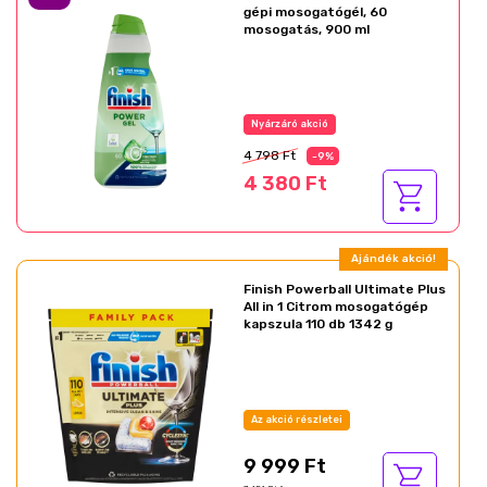
gépi mosogatógél, 60
mosogatás, 900 ml
Az akció részletei
4 798 Ft
-9%
4 380 Ft
Ajándék akció!
Finish Powerball Ultimate Plus
All in 1 Citrom mosogatógép
kapszula 110 db 1342 g
Az akció részletei
9 999 Ft