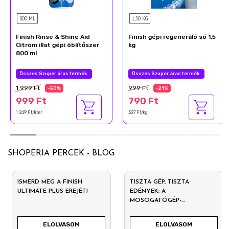
800 ML
1,50 KG
Finish Rinse & Shine Aid
Finish gépi regeneráló só 1,5
Citrom illat gépi öblítőszer
kg
800 ml
Nyárzáró akció
Nyárzáró akció
1 999 Ft
999 Ft
-50%
-21%
999 Ft
790 Ft
1 249 Ft/liter
527 Ft/kg
SHOPERIA PERCEK - BLOG
ISMERD MEG A FINISH
TISZTA GÉP, TISZTA
ULTIMATE PLUS EREJÉT!
EDÉNYEK: A
MOSOGATÓGÉP-
KARBANTARTÁS TITKAI
ELOLVASOM
ELOLVASOM