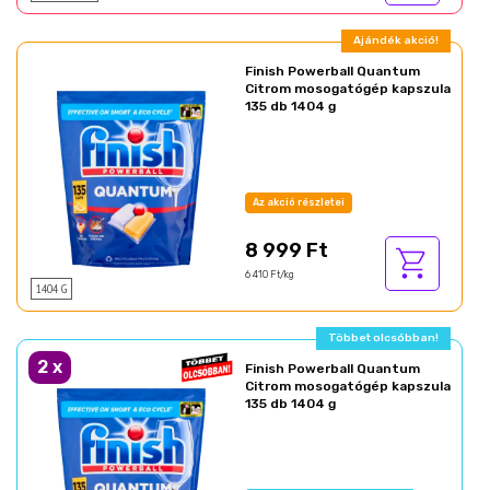
Ajándék akció!
Finish Powerball Quantum
Citrom mosogatógép kapszula
135 db 1404 g
Az akció részletei
8 999 Ft
6 410 Ft/kg
1404 G
Ajándék akció!
2
x
Finish Powerball Quantum
Citrom mosogatógép kapszula
135 db 1404 g