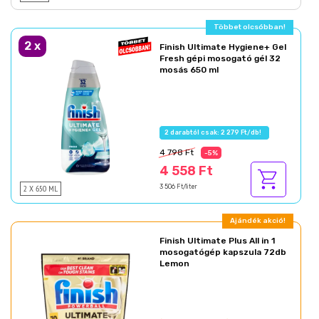
Többet olcsóbban!
2
x
Finish Ultimate Hygiene+ Gel
Fresh gépi mosogató gél 32
mosás 650 ml
2 darabtól csak: 2 279 Ft/db!
4 798 Ft
-5%
4 558 Ft
2 X 650 ML
3 506 Ft/liter
Ajándék akció!
Finish Ultimate Plus All in 1
mosogatógép kapszula 72db
Lemon