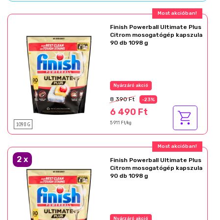
Most akcióban!
Finish Powerball Ultimate Plus
Citrom mosogatógép kapszula
90 db 1098 g
Nyárzáró akció
8 390 Ft
-23%
6 490 Ft
1098 G
5 911 Ft/kg
Most akcióban!
2
x
Finish Powerball Ultimate Plus
Citrom mosogatógép kapszula
90 db 1098 g
Nyárzáró akció