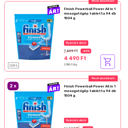
Most akcióban!
Finish Powerball Power All in 1
mosogatógép tabletta 94 db
1504 g
Nyárzáró akció
7 499 Ft
-40%
4 490 Ft
1504 G
2 985 Ft/kg
Most akcióban!
2
x
Finish Powerball Power All in 1
mosogatógép tabletta 94 db
1504 g
Nyárzáró akció