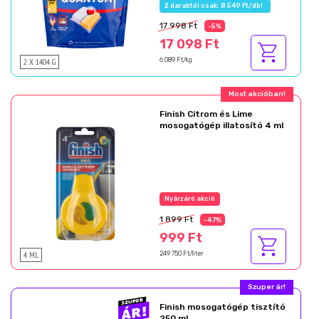
Az akció részletei
17 998 Ft
-5%
17 098 Ft
2 X 1404 G
6 089 Ft/kg
Most akcióban!
Finish Citrom és Lime
mosogatógép illatosító 4 ml
Nyárzáró akció
1 899 Ft
-47%
999 Ft
4 ML
249 750 Ft/liter
Most akcióban!
Finish mosogatógép tisztító
250 ml