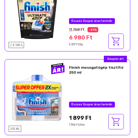
Összes Szuper áras termék.
11 758 Ft
-41%
6 980 Ft
2 X 549 G
6 357 Ft/kg
Szuper ár!
Finish mosogatógép tisztító
250 ml
Összes Szuper áras termék.
1 899 Ft
7 596 Ft/liter
250 ML