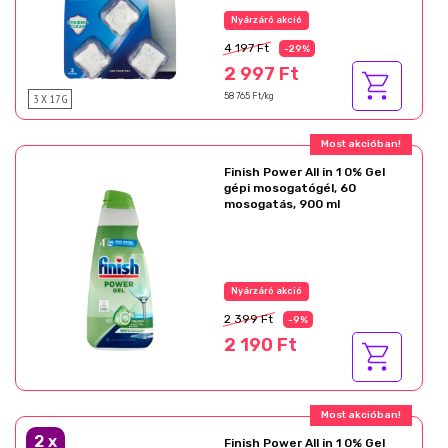
Nyárzáró akció
4 197 Ft
-29%
2 997 Ft
3 X 17 G
58 765 Ft/kg
Ajándék akció!
Finish Power All in 1 0% Gel
gépi mosogatógél, 60
mosogatás, 900 ml
Az akció részletei
2 399 Ft
-9%
2 190 Ft
Ajándék akció!
2
x
Finish Power All in 1 0% Gel