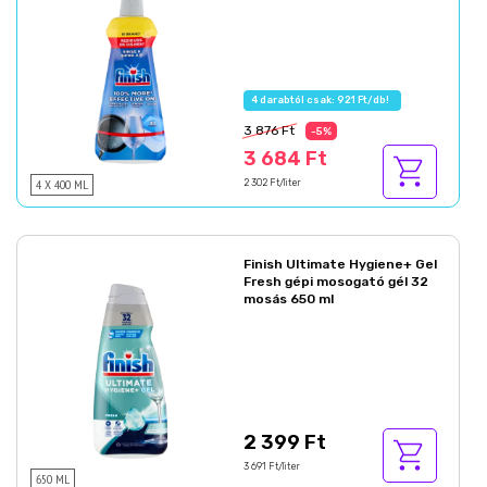
4 darabtól csak: 921 Ft/db!
3 876 Ft
-5%
3 684 Ft
4 X 400 ML
2 302 Ft/liter
Finish Ultimate Hygiene+ Gel
Fresh gépi mosogató gél 32
mosás 650 ml
2 399 Ft
3 691 Ft/liter
650 ML