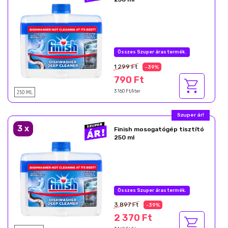
Nyárzáró akció
1 299 Ft
-39%
790 Ft
250 ML
3 160 Ft/liter
Most akcióban!
3
x
Finish mosogatógép tisztító
250 ml
Nyárzáró akció
3 897 Ft
-39%
2 370 Ft