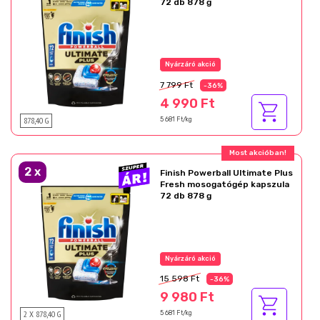
72 db 878 g
Az akció részletei
7 799 Ft
-36%
4 990 Ft
878,40 G
5 681 Ft/kg
Ajándék akció!
2
x
Finish Powerball Ultimate Plus
Fresh mosogatógép kapszula
72 db 878 g
Az akció részletei
15 598 Ft
-36%
9 980 Ft
2 X 878,40 G
5 681 Ft/kg