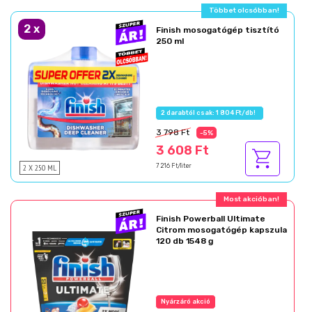
Többet olcsóbban!
2
x
Finish mosogatógép tisztító
250 ml
2 darabtól csak: 1 804 Ft/db!
3 798 Ft
-5%
3 608 Ft
2 X 250 ML
7 216 Ft/liter
Most akcióban!
Finish Powerball Ultimate
Citrom mosogatógép kapszula
120 db 1548 g
Nyárzáró akció