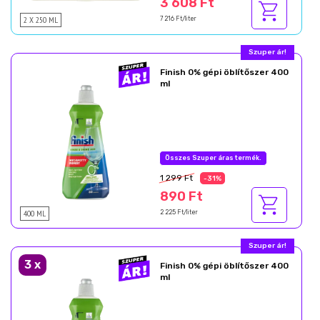
3 608 Ft
2 X 250 ML
7 216 Ft/liter
Finish 0% gépi öblítőszer 400
ml
1 299 Ft
-31%
890 Ft
400 ML
2 225 Ft/liter
Szuper ár!
3
x
Finish 0% gépi öblítőszer 400
ml