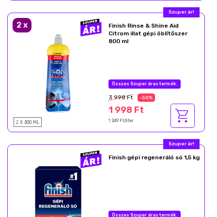
Most akcióban!
2
x
Finish Rinse & Shine Aid
Citrom illat gépi öblítőszer
800 ml
Nyárzáró akció
3 998 Ft
-50%
1 998 Ft
2 X 800 ML
1 249 Ft/liter
Most akcióban!
Finish gépi regeneráló só 1,5 kg
Nyárzáró akció