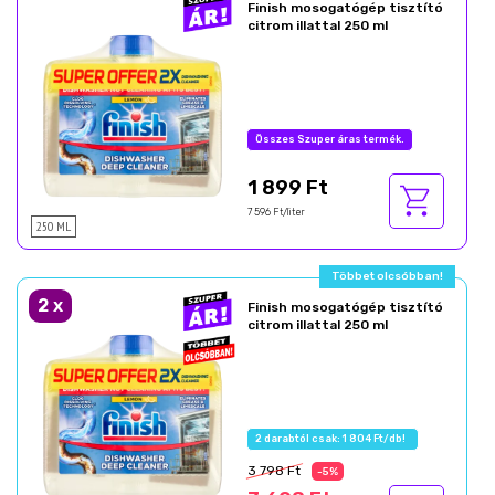
Finish mosogatógép tisztító
citrom illattal 250 ml
1 899 Ft
7 596 Ft/liter
250 ML
2
x
Finish mosogatógép tisztító
citrom illattal 250 ml
3 798 Ft
-5%