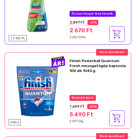
Összes Szuper áras termék.
3 897 Ft
-31%
2 670 Ft
3 X 400 ML
2 225 Ft/liter
Most akcióban!
Finish Powerball Quantum
Fresh mosogatógép kapszula
100 db 1040 g
Nyárzáró akció
7 699 Ft
-29%
5 490 Ft
1040 G
5 279 Ft/kg
Most akcióban!