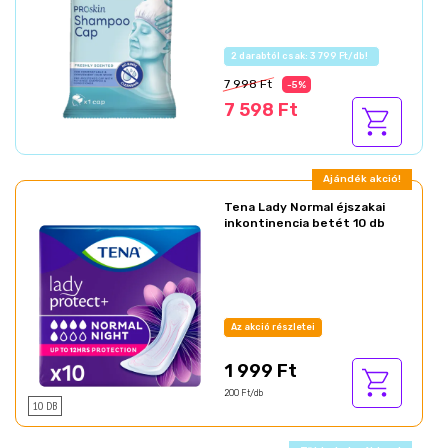
Az akció részletei
7 998 Ft
-5%
7 598 Ft
Ajándék akció!
Tena Lady Normal éjszakai
inkontinencia betét 10 db
Az akció részletei
1 999 Ft
200 Ft/db
10 DB