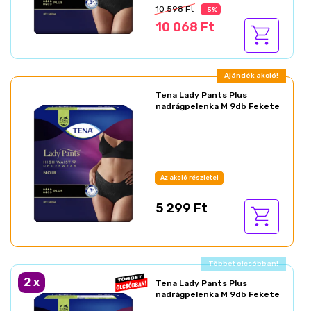
10 598 Ft
-5%
10 068 Ft
Ajándék akció!
Tena Lady Pants Plus
nadrágpelenka M 9db Fekete
Az akció részletei
5 299 Ft
Ajándék akció!
2
x
Tena Lady Pants Plus
nadrágpelenka M 9db Fekete