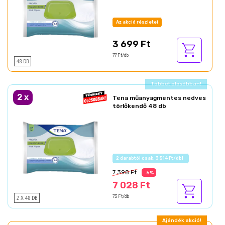
Az akció részletei
3 699 Ft
77 Ft/db
48 DB
Ajándék akció!
2
x
Tena műanyagmentes nedves
törlőkendő 48 db
Az akció részletei
7 398 Ft
-5%
7 028 Ft
2 X 48 DB
73 Ft/db
Ajándék akció!