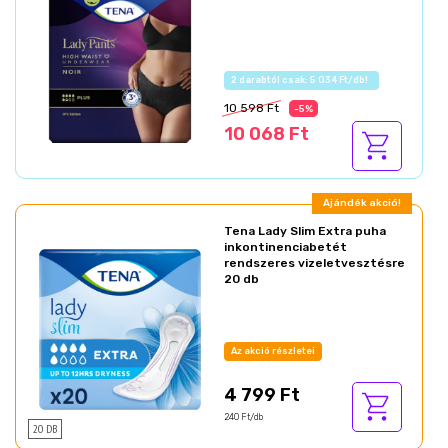
Az akció részletei
10 598 Ft
-5%
10 068 Ft
Ajándék akció!
Tena Lady Slim Extra puha
inkontinenciabetét
rendszeres vizeletvesztésre
20 db
Az akció részletei
4 799 Ft
240 Ft/db
20 DB