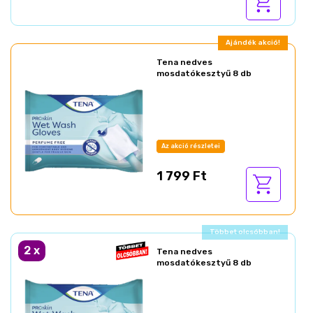
Ajándék akció!
Tena nedves
mosdatókesztyű 8 db
Az akció részletei
1 799 Ft
Ajándék akció!
2
x
Tena nedves
mosdatókesztyű 8 db