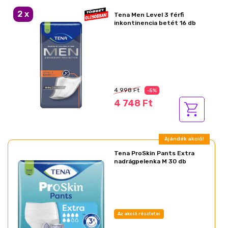
Ajándék akció!
2
x
Tena Men Level 3 férfi
inkontinencia betét 16 db
Az akció részletei
4 998 Ft
-5%
4 748 Ft
Ajándék akció!
Tena ProSkin Pants Extra
nadrágpelenka M 30 db
Az akció részletei