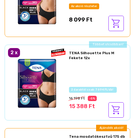
Az akció részletei
8 099 Ft
Ajándék akció!
2
x
TENA Silhouette Plus M
Fekete 12x
Az akció részletei
16 198 Ft
-5%
15 388 Ft
Ajándék akció!
Tena mosdatókesztyű 175 db