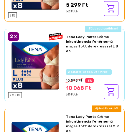
5 299 Ft
662 Ft/db
8 DB
Ajándék akció!
2
x
Tena Lady Pants Crème
inkontinencia fehérnemű
magasított derékrésszel L 8
db
Az akció részletei
10 598 Ft
-5%
10 068 Ft
2 X 8 DB
629 Ft/db
Ajándék akció!
Tena Lady Pants Crème
inkontinencia fehérnemű
magasított derékrésszel M 9
db