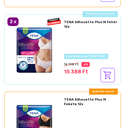
Ajándék akció!
2
x
TENA Silhouette Plus M Fehér
12x
Az akció részletei
16 198 Ft
-5%
15 388 Ft
Ajándék akció!
TENA Silhouette Plus M
Fekete 12x