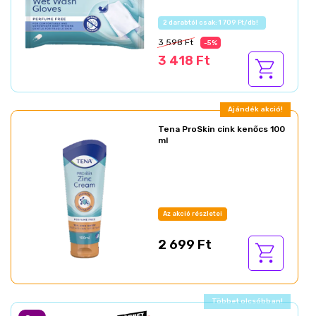
Az akció részletei
3 598 Ft
-5%
3 418 Ft
Ajándék akció!
Tena ProSkin cink kenőcs 100
ml
Az akció részletei
2 699 Ft
Ajándék akció!