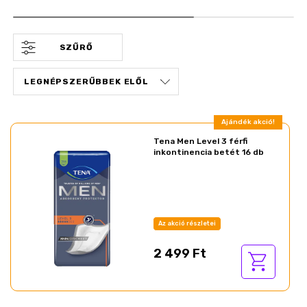
SZŰRŐ
Ajándék akció!
Tena Men Level 3 férfi
inkontinencia betét 16 db
Az akció részletei
2 499 Ft