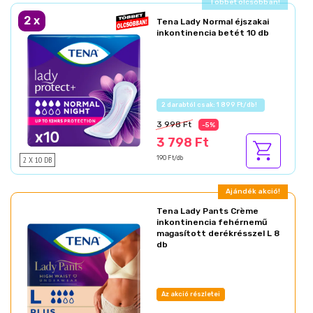
Ajándék akció!
2
x
Tena Lady Normal éjszakai
inkontinencia betét 10 db
Az akció részletei
3 998 Ft
-5%
3 798 Ft
2 X 10 DB
190 Ft/db
Ajándék akció!
Tena Lady Pants Crème
inkontinencia fehérnemű
magasított derékrésszel L 8
db
Az akció részletei