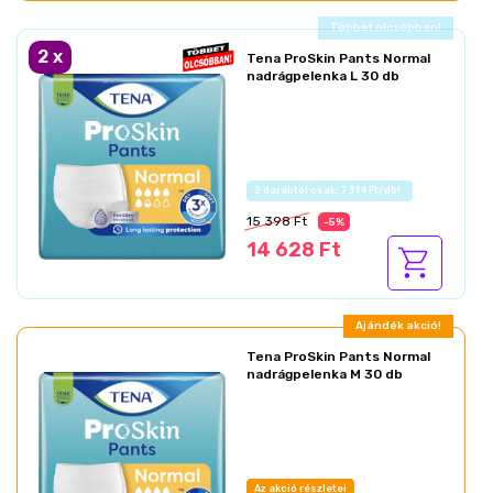
Ajándék akció!
2
x
Tena ProSkin Pants Normal
nadrágpelenka L 30 db
Az akció részletei
15 398 Ft
-5%
14 628 Ft
Ajándék akció!
Tena ProSkin Pants Normal
nadrágpelenka M 30 db
Az akció részletei