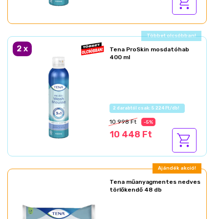
Ajándék akció!
2
x
Tena ProSkin mosdatóhab
400 ml
Az akció részletei
10 998 Ft
-5%
10 448 Ft
Ajándék akció!
Tena műanyagmentes nedves
törlőkendő 48 db