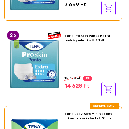
7 699 Ft
Ajándék akció!
2
x
Tena ProSkin Pants Extra
nadrágpelenka M 30 db
Az akció részletei
15 398 Ft
-5%
14 628 Ft
Ajándék akció!
Tena Lady Slim Mini vékony
inkontinencia betét 10 db