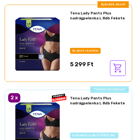
Ajándék akció!
Tena Lady Pants Plus
nadrágpelenka L 8db Fekete
Az akció részletei
5 299 Ft
Ajándék akció!
2
x
Tena Lady Pants Plus
nadrágpelenka L 8db Fekete
Az akció részletei