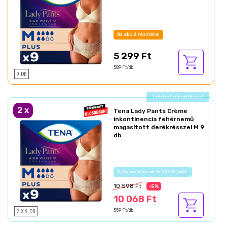
Az akció részletei
5 299 Ft
589 Ft/db
9 DB
Ajándék akció!
2
x
Tena Lady Pants Crème
inkontinencia fehérnemű
magasított derékrésszel M 9
db
Az akció részletei
10 598 Ft
-5%
10 068 Ft
2 X 9 DB
559 Ft/db