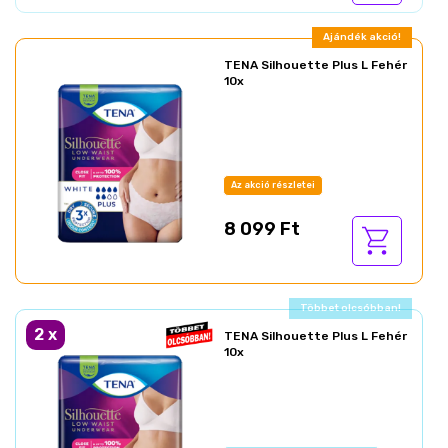
Ajándék akció!
TENA Silhouette Plus L Fehér
10x
Az akció részletei
8 099 Ft
Ajándék akció!
2
x
TENA Silhouette Plus L Fehér
10x