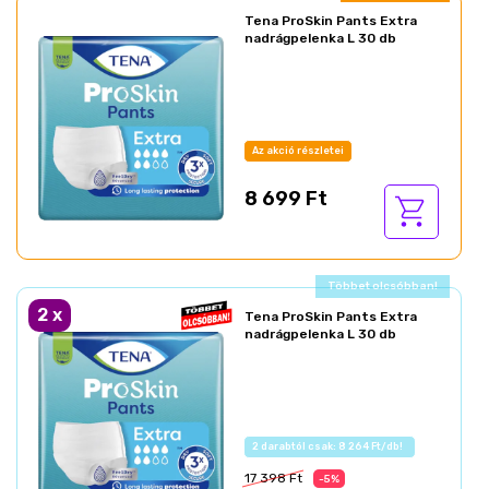
Tena ProSkin Pants Extra
nadrágpelenka L 30 db
Az akció részletei
8 699 Ft
Ajándék akció!
2
x
Tena ProSkin Pants Extra
nadrágpelenka L 30 db
Az akció részletei
17 398 Ft
-5%