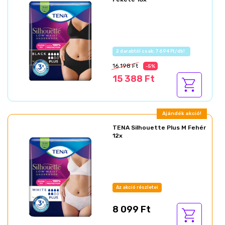
Az akció részletei
16 198 Ft
-5%
15 388 Ft
Ajándék akció!
TENA Silhouette Plus M Fehér
12x
Az akció részletei
8 099 Ft