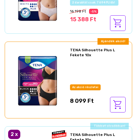
Az akció részletei
16 198 Ft
-5%
15 388 Ft
Ajándék akció!
TENA Silhouette Plus L
Fekete 10x
Az akció részletei
8 099 Ft
Ajándék akció!
2
x
TENA Silhouette Plus L
Fekete 10x