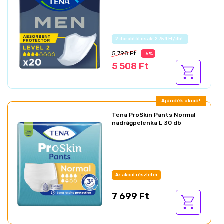
Az akció részletei
5 798 Ft
-5%
5 508 Ft
Ajándék akció!
Tena ProSkin Pants Normal
nadrágpelenka L 30 db
Az akció részletei
7 699 Ft