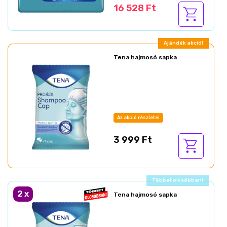
16 528 Ft
Ajándék akció!
Tena hajmosó sapka
Az akció részletei
3 999 Ft
Ajándék akció!
2
x
Tena hajmosó sapka