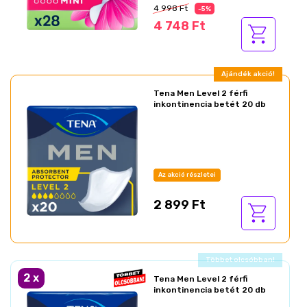
4 998 Ft
-5%
4 748 Ft
Ajándék akció!
Tena Men Level 2 férfi
inkontinencia betét 20 db
Az akció részletei
2 899 Ft
Ajándék akció!
2
x
Tena Men Level 2 férfi
inkontinencia betét 20 db