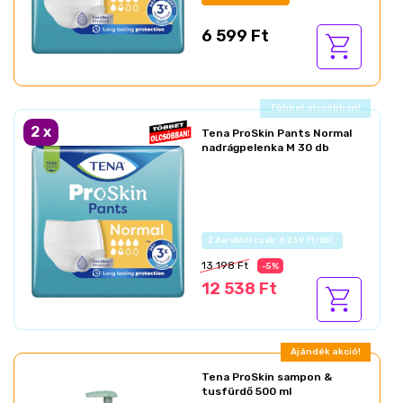
6 599 Ft
Ajándék akció!
2
x
Tena ProSkin Pants Normal
nadrágpelenka M 30 db
Az akció részletei
13 198 Ft
-5%
12 538 Ft
Ajándék akció!
Tena ProSkin sampon &
tusfürdő 500 ml