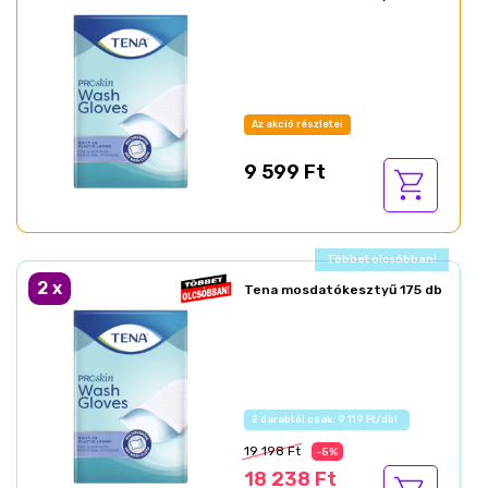
Az akció részletei
9 599 Ft
Ajándék akció!
2
x
Tena mosdatókesztyű 175 db
Az akció részletei
19 198 Ft
-5%
18 238 Ft