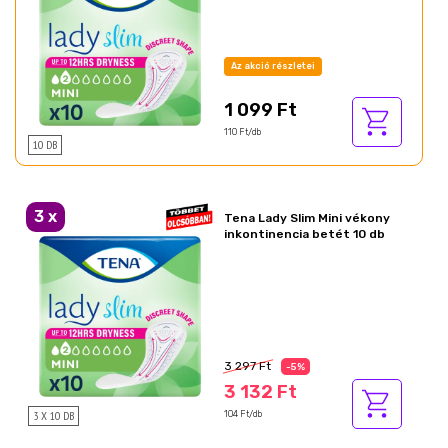
Az akció részletei
1 099 Ft
110 Ft/db
10 DB
Ajándék akció!
3
x
Tena Lady Slim Mini vékony
inkontinencia betét 10 db
Az akció részletei
3 297 Ft
-5%
3 132 Ft
3 X 10 DB
104 Ft/db