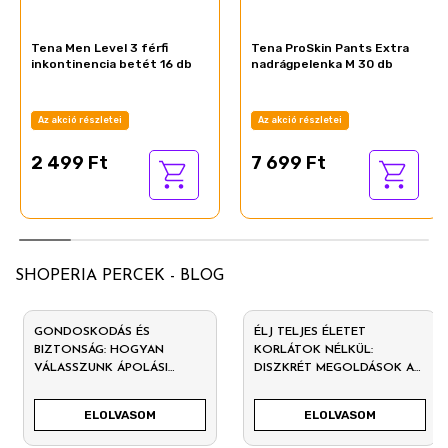
Tena Men Level 3 férfi
Tena ProSkin Pants Extra
inkontinencia betét 16 db
nadrágpelenka M 30 db
Az akció részletei
Az akció részletei
2 499 Ft
7 699 Ft
SHOPERIA PERCEK - BLOG
GONDOSKODÁS ÉS
ÉLJ TELJES ÉLETET
BIZTONSÁG: HOGYAN
KORLÁTOK NÉLKÜL:
VÁLASSZUNK ÁPOLÁSI
DISZKRÉT MEGOLDÁSOK A
TERMÉKET FEKVŐBETEG
MINDENNAPOKRA
SZÁMÁRA?
ELOLVASOM
ELOLVASOM