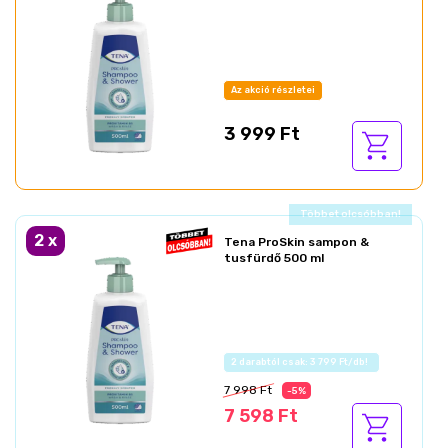
Az akció részletei
3 999 Ft
Ajándék akció!
2
x
Tena ProSkin sampon &
tusfürdő 500 ml
Az akció részletei
7 998 Ft
-5%
7 598 Ft