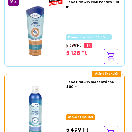
2
x
Tena ProSkin cink kenőcs 100
ml
Az akció részletei
5 398 Ft
-5%
5 128 Ft
Ajándék akció!
Tena ProSkin mosdatóhab
400 ml
Az akció részletei
5 499 Ft