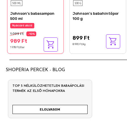
500 ML
100 G
Johnson's babasampon
Johnson's babahintőpor
500 ml
100 g
Nyárzáró akció
1 099 Ft
-10%
899 Ft
989 Ft
8 990 Ft/kg
1 978 Ft/liter
SHOPERIA PERCEK - BLOG
TOP 5 NÉLKÜLÖZHETETLEN BABAÁPOLÁSI
TERMÉK AZ ELSŐ HÓNAPOKRA
ELOLVASOM