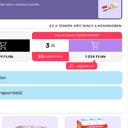
, tiéd lehet a következő ajándék:
EZ A TERMÉK MÉG NINCS A KOSARADBAN.
Vegyél többet, JOBBAN MEGÉRI!
3
db
5%
99 Ft/db
kedvezmény
1 234 Ft/db
Legjobb ár!
ten
napon belül