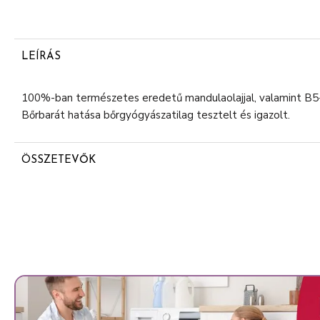
LEÍRÁS
100%-ban természetes eredetű mandulaolajjal, valamint B5-,
Bőrbarát hatása bőrgyógyászatilag tesztelt és igazolt.
ÖSSZETEVŐK
Aqua
Helianthus Annuus Seed Oil
Glycerin
Cetyl Alcohol
Stearyl Alcohol
Palmitic Acid
Glyceryl Stearate