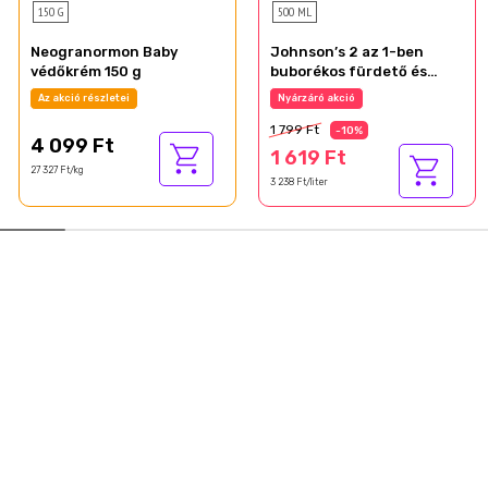
150 G
500 ML
Neogranormon Baby
Johnson’s 2 az 1-ben
védőkrém 150 g
buborékos fürdető és
tusfürdő gyermekeknek
Az akció részletei
Nyárzáró akció
500 ml
1 799 Ft
-10%
4 099 Ft
1 619 Ft
27 327 Ft/kg
3 238 Ft/liter