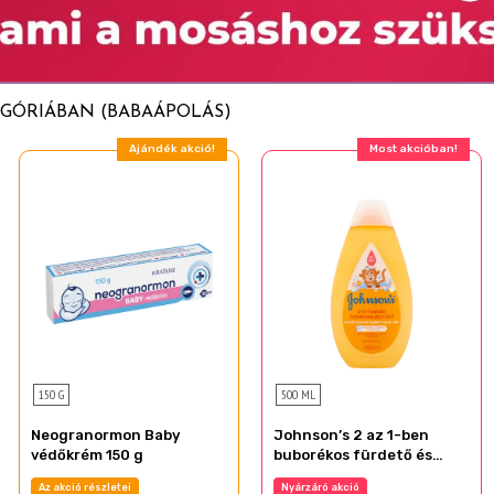
EGÓRIÁBAN (BABAÁPOLÁS)
Ajándék akció!
Most akcióban!
150 G
500 ML
Neogranormon Baby
Johnson’s 2 az 1-ben
védőkrém 150 g
buborékos fürdető és
tusfürdő gyermekeknek
Az akció részletei
Nyárzáró akció