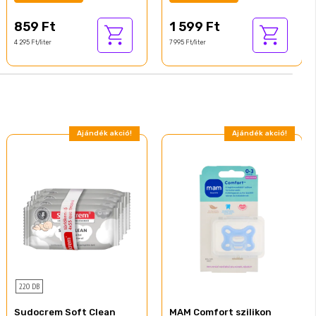
859 Ft
1 599 Ft
4 295 Ft/liter
7 995 Ft/liter
Ajándék akció!
Ajándék akció!
220 DB
Sudocrem Soft Clean
MAM Comfort szilikon