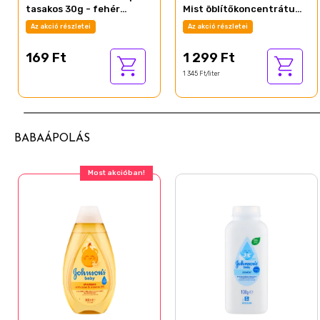
tasakos 30g - fehér
Mist öblítőkoncentrátum
ruhákhoz (18/#)
42 mosás 966 ml
Az akció részletei
Az akció részletei
169 Ft
1 299 Ft
1 345 Ft/liter
BABAÁPOLÁS
Most akcióban!