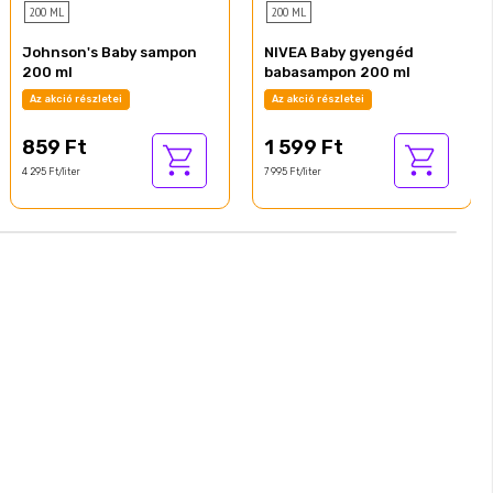
200 ML
200 ML
Johnson's Baby sampon
NIVEA Baby gyengéd
200 ml
babasampon 200 ml
Az akció részletei
Az akció részletei
859 Ft
1 599 Ft
4 295 Ft/liter
7 995 Ft/liter