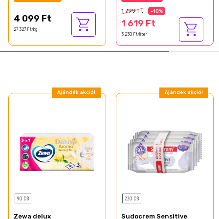
500 ml
1 799 Ft
-10%
4 099 Ft
1 619 Ft
27 327 Ft/kg
3 238 Ft/liter
Ajándék akció!
Ajándék akció!
90 DB
220 DB
Zewa delux
Sudocrem Sensitive