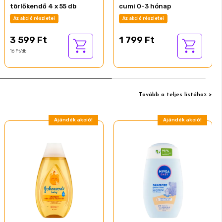
törlőkendő 4 x 55 db
cumi 0-3 hónap
Az akció részletei
Az akció részletei
3 599 Ft
1 799 Ft
16 Ft/db
Tovább a teljes listához >
Ajándék akció!
Ajándék akció!