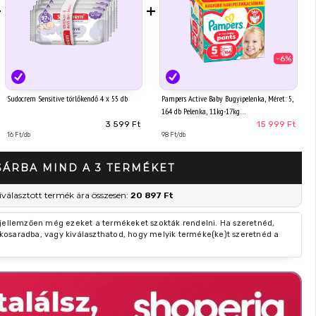
+
+
-6%
Sudocrem Sensitive törlőkendő 4 x 55 db
Pampers Active Baby Bugyipelenka, Méret: 5,
164 db Pelenka, 11kg-17kg
3 599 Ft
15 999 Ft
16 Ft/db
98 Ft/db
SÁRBA MIND A 3 TERMÉKET
iválasztott termék ára összesen:
20 897 Ft
 jellemzően még ezeket a termékeket szokták rendelni. Ha szeretnéd,
kosaradba, vagy kiválaszthatod, hogy melyik terméke(ke)t szeretnéd a