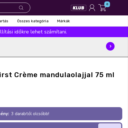
0
Összes kategória
Márkák
artás
ítási időkre lehet számítani.
irst Crème mandulaolajjal 75 ml
ény:
3 darabtól olcsóbb!