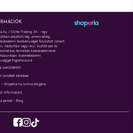
ORMÁCIÓK
a.hu / CONe Trading Zrt. – egy
ltban alapított cég, amely eddig
eskedelmi tevékenységet folytatott ismert
i, háztartási vegyi áru, tisztítószer és
ozmetikai termékek kereskedelmével.
házunkban kiskerekedelmi
ységgel foglalkozunk.
 a szerződéstől
 ismételt kérdések
– Shoperia.hu online drogéria
ási információk
a percek - Blog