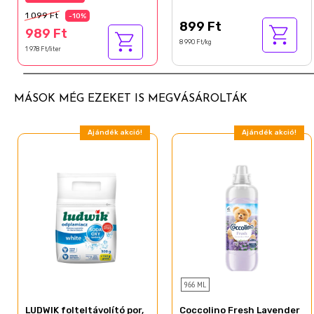
Oleic Acid
1 099 Ft
-10%
899 Ft
Phenoxyethanol
989 Ft
8 990 Ft/kg
Parfum
1 978 Ft/liter
MÁSOK MÉG EZEKET IS MEGVÁSÁROLTÁK
Ajándék akció!
Ajándék akció!
966 ML
LUDWIK folteltávolító por,
Coccolino Fresh Lavender