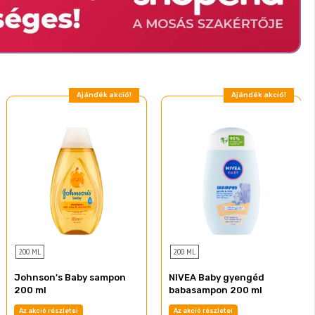
Ajándék akció!
Ajándék akció!
200 ML
200 ML
Johnson's Baby sampon
NIVEA Baby gyengéd
200 ml
babasampon 200 ml
Az akció részletei
Az akció részletei