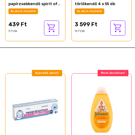
papírzsebkendő spirit of
törlőkendő 4 x 55 db
tea 3 rétegű 90 db
Az akció részletei
Az akció részletei
439 Ft
3 599 Ft
5 Ft/db
16 Ft/db
Ajándék akció!
Most akcióban!