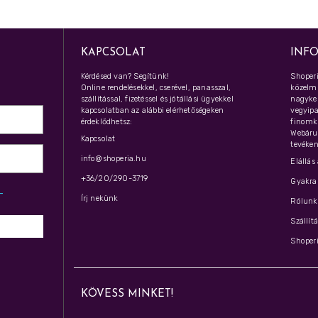
KAPCSOLAT
INF
Kérdésed van? Segítünk!
Shoperi
Online rendelésekkel, cserével, panasszal,
közelmú
szállítással, fizetéssel és jótállási ügyekkel
nagyker
kapcsolatban az alábbi elérhetőségeken
vegyipar
érdeklődhetsz:
finomk
Webáru
Kapcsolat
tevéken
info@shoperia.hu
Elállás
+36/20/290-3719
Gyakran
z­
Írj nekünk
Rólunk 
Szállít
Shoperi
KÖVESS MINKET!