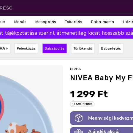
zer
Mosás
Mosogatás
Takarítás
Baba-mama
Házt
 tájékoztatása szerint átmenetileg kicsit hosszabb száll
AMA
Pelenkázás
Babaápolás
Törlőkendő
Babaetetés
NIVEA
NIVEA Baby My F
1 299 Ft
17 320 Ft/liter
Mennyiségi kedvezm
Ajándék akció: