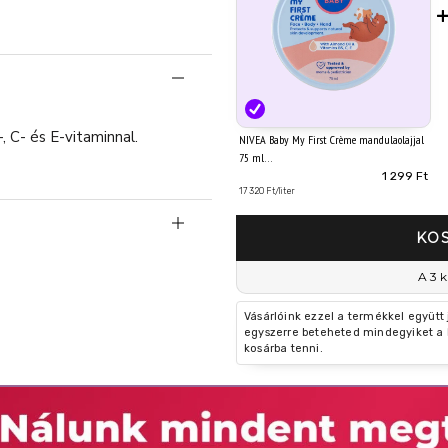
 C- és E-vitaminnal.
NIVEA Baby My First Crème mandulaolajjal
75 ml
1 299 Ft
17 320 Ft/liter
KO
A 3 k
Vásárlóink ezzel a termékkel együtt
egyszerre beteheted mindegyiket a 
kosárba tenni.