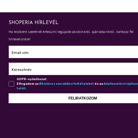
SHOPERIA HÍRLEVÉL
Ha elsőként szeretnél értesülni legújabb akcióinkról, ajánlatainkról, iratkozz fel
hírlevelünkre!
Email cím
Keresztnév
GDPR-nyilatkozat.
Elfogadom az
Ál­ta­lá­nos szer­ző­dé­si fel­té­te­le­ket
és az
Adat­ke­ze­lé­si tá­jé­ko
ta­tót
.
FELIRATKOZOM