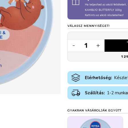
Ha teljesíted az akció feltételeit
KAMBLY2 BUTTERFLY 100g
Kattints az akció részleteihez!
VÁLASSZ MENNYISÉGET!
1
-
+
1 2
Elérhetőség:
Készle
Szállítás:
1-2 munka
GYAKRAN VÁSÁROLJÁK EGYÜTT