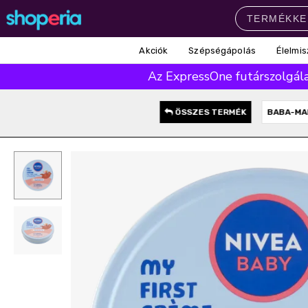
Akciók
Szépségápolás
Élelmis
Népszerű kategóriák
Az ExpressOne futárszolgálat
Szépségápolás
Élelmiszer
Mosás
Mosogatás
Takarítás
ÖSSZES TERMÉK
BABA-M
Baba-mama
Háztartás
Népszerű márkák
Pampers
Lenor
Finish
Violeta
Coccolino
Népszerű keresések
leukoplast
ariel
lenor
finish
pampers