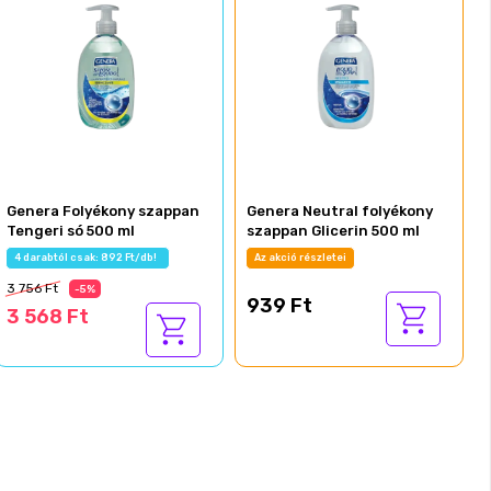
Genera Folyékony szappan
Genera Neutral folyékony
Tengeri só 500 ml
szappan Glicerin 500 ml
4 darabtól csak: 892 Ft/db!
Az akció részletei
3 756 Ft
-5%
939 Ft
3 568 Ft