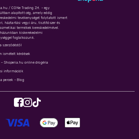
a.hu / CONe Trading Zrt. – egy
ltban alapított cég, amely eddig
eskedelmi tevékenységet folytatott ismert
i, háztartási vegyi áru, tisztítószer és
ozmetikai termékek kereskedelmével.
házunkban kiskerekedelmi
ységgel foglalkozunk.
 a szerződéstől
 ismételt kérdések
– Shoperia.hu online drogéria
ási információk
a percek - Blog