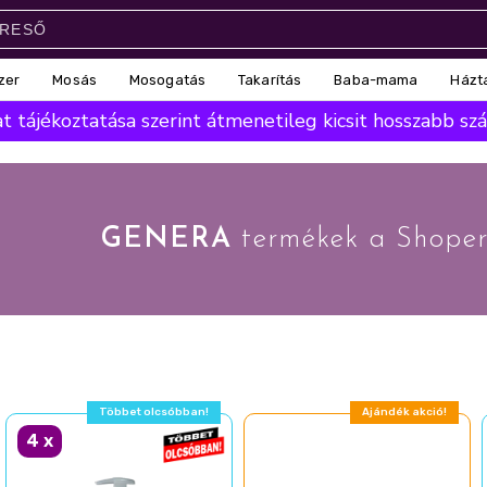
zer
Mosás
Mosogatás
Takarítás
Baba-mama
Házt
 tájékoztatása szerint átmenetileg kicsit hosszabb száll
GENERA
termékek a Shoper
Többet olcsóbban!
Ajándék akció!
4
x