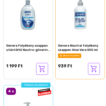
Genera Folyékony szappan
Genera Neutral folyékony
utántöltő Neutro-glicerin
szappan Aloe Vera 500 ml
1000 ml
Az akció részletei
1 199 Ft
939 Ft
Többet olcsóbban!
4
x