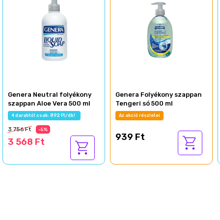
Genera Neutral folyékony
Genera Folyékony szappan
szappan Aloe Vera 500 ml
Tengeri só 500 ml
4 darabtól csak: 892 Ft/db!
Az akció részletei
3 756 Ft
-5%
939 Ft
3 568 Ft