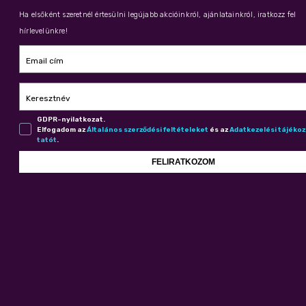
Ha elsőként szeretnél értesülni legújabb akcióinkról, ajánlatainkról, iratkozz fel
hírlevelünkre!
Email cím
Keresztnév
GDPR-nyilatkozat.
Elfogadom az
Ál­ta­lá­nos szer­ző­dé­si fel­té­te­le­ket
és az
Adat­ke­ze­lé­si tá­jé­ko
ta­tót
.
FELIRATKOZOM