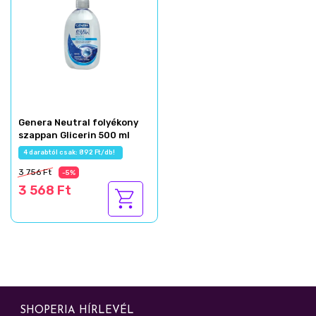
Genera Neutral folyékony
szappan Glicerin 500 ml
4 darabtól csak: 892 Ft/db!
3 756 Ft
-5%
3 568 Ft
SHOPERIA HÍRLEVÉL