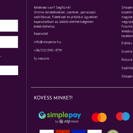
Kérdésed van? Segítünk!
Shoperi
Online rendelésekkel, cserével, panasszal,
közelmú
szállítással, fizetéssel és jótállási ügyekkel
nagyker
kapcsolatban az alábbi elérhetőségeken
vegyipar
érdeklődhetsz:
finomk
Webáru
Kapcsolat
tevéken
info@shoperia.hu
Elállás
+36/20/290-3719
Gyakran
z­
Írj nekünk
Rólunk 
Szállít
Shoperi
KÖVESS MINKET!