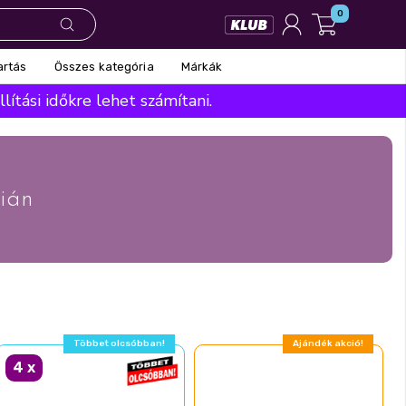
0
Összes kategória
Márkák
artás
ítási időkre lehet számítani.
ián
Többet olcsóbban!
Ajándék akció!
4
x