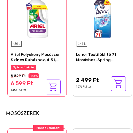
4,50 L
1,49 L
Ariel Folyékony Mosószer
Lenor Textilöblítő 71
Színes Ruhákhoz, 4.5 l,
Mosáshoz, Spring
100 Mosáshoz
Awakening
Nyárzáró akció
8 899 Ft
-26%
2 499 Ft
6 599 Ft
1 676 Ft/liter
1 466 Ft/liter
MOSÓSZEREK
Most akcióban!