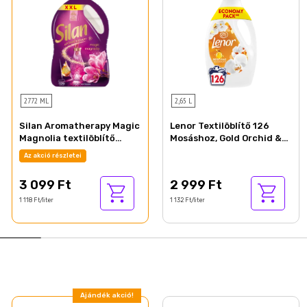
2772 ML
2,65 L
Silan Aromatherapy Magic
Lenor Textilöblítő 126
Magnolia textilöblítő
Mosáshoz, Gold Orchid &
koncentrátum 126 mosás
Vanilla
Az akció részletei
2772 ml
3 099 Ft
2 999 Ft
1 118 Ft/liter
1 132 Ft/liter
Ajándék akció!