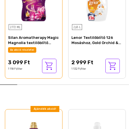
2772 ML
2,65 L
Silan Aromatherapy Magic
Lenor Textilöblítő 126
Magnolia textilöblítő
Mosáshoz, Gold Orchid &
koncentrátum 126 mosás
Vanilla
Az akció részletei
2772 ml
3 099 Ft
2 999 Ft
1 118 Ft/liter
1 132 Ft/liter
Ajándék akció!