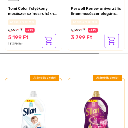
Tomi Color folyékony
Perwoll Renew univerzális
mosószer színes ruhákhoz
finommosószer elegáns
88 mosás 3,96 l
illattal 60 mosás 3 l
Az akció részletei
Az akció részletei
Blossom
6 599 Ft
6 399 Ft
-21%
-41%
5 199 Ft
3 799 Ft
1 313 Ft/liter
Ajándék akció!
Ajándék akció!