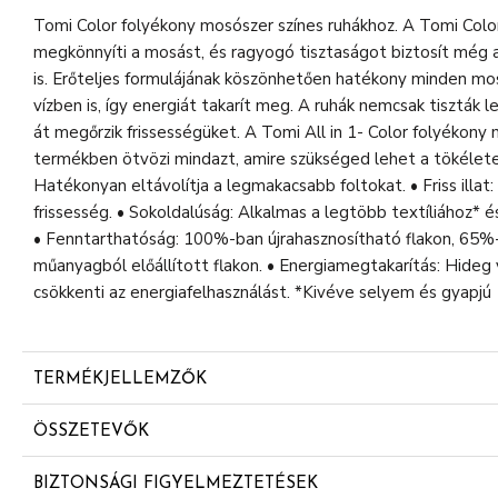
Tomi Color folyékony mosószer színes ruhákhoz. A Tomi Col
megkönnyíti a mosást, és ragyogó tisztaságot biztosít még 
is. Erőteljes formulájának köszönhetően hatékony minden mo
vízben is, így energiát takarít meg. A ruhák nemcsak tiszták
át megőrzik frissességüket. A Tomi All in 1- Color folyékony
termékben ötvözi mindazt, amire szükséged lehet a tökélete
Hatékonyan eltávolítja a legmakacsabb foltokat. • Friss illat:
frissesség. • Sokoldalúság: Alkalmas a legtöbb textíliához*
• Fenntarthatóság: 100%-ban újrahasznosítható flakon, 65%-
műanyagból előállított flakon. • Energiamegtakarítás: Hideg v
csökkenti az energiafelhasználást. *Kivéve selyem és gyapjú
TERMÉKJELLEMZŐK
Akár 30 napon át tartó frissesség
ÖSSZETEVŐK
Tiszta
5-15% anionos felületaktív anyagok
Friss
BIZTONSÁGI FIGYELMEZTETÉSEK