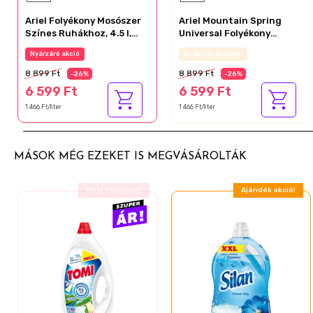
Ariel Folyékony Mosószer
Ariel Mountain Spring
Színes Ruhákhoz, 4.5 l,
Universal Folyékony
100 Mosáshoz
Mosószer, 4.5 l, 100
Nyárzáró akció
Az akció részletei
Mosáshoz
8 899 Ft
8 899 Ft
-26%
-26%
6 599 Ft
6 599 Ft
1 466 Ft/liter
1 466 Ft/liter
MÁSOK MÉG EZEKET IS MEGVÁSÁROLTÁK
Ajándék akció!
Ajándék akció!