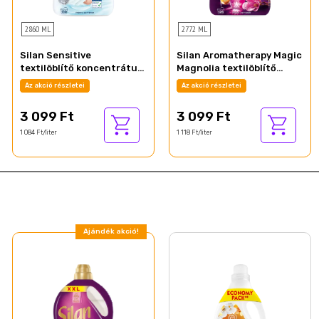
2860 ML
2772 ML
Silan Sensitive
Silan Aromatherapy Magic
textilöblítő koncentrátum
Magnolia textilöblítő
130 mosás 2860 ml
koncentrátum 126 mosás
Az akció részletei
Az akció részletei
2772 ml
3 099 Ft
3 099 Ft
1 084 Ft/liter
1 118 Ft/liter
Ajándék akció!