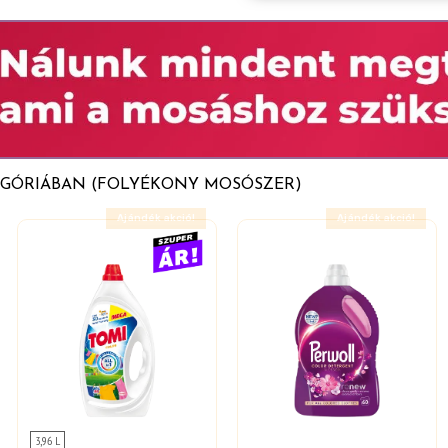
itációt okoz. 1,2-
 ki. Orvosi tanácsadás esetén
ol, Amyl Salicylate,
l elzárva tartandó. Szemvédő
artó óvatos öblítés vízzel.
goldható. Az öblítés
 kérni.
EGÓRIÁBAN (FOLYÉKONY MOSÓSZER)
Ajándék akció!
Ajándék akció!
3,96 L