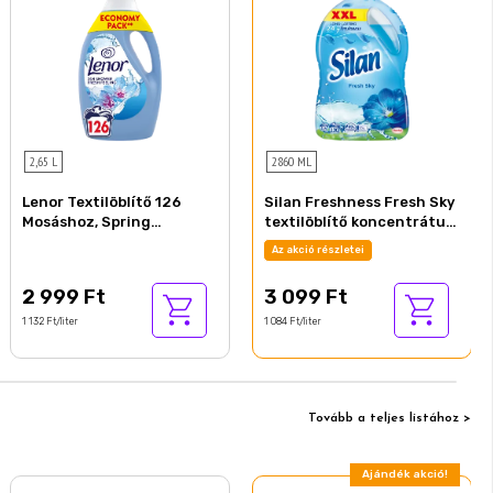
2,65 L
2860 ML
Lenor Textilöblítő 126
Silan Freshness Fresh Sky
Mosáshoz, Spring
textilöblítő koncentrátum
Awakening
130 mosás 2860 ml
Az akció részletei
2 999 Ft
3 099 Ft
1 132 Ft/liter
1 084 Ft/liter
Tovább a teljes listához >
Ajándék akció!