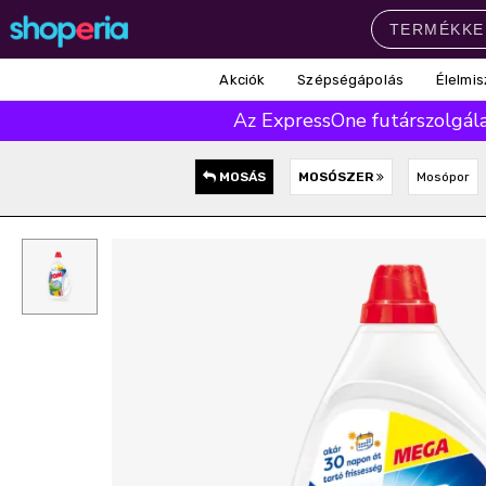
Akciók
Szépségápolás
Élelmis
Népszerű kategóriák
Az ExpressOne futárszolgálat
Szépségápolás
Élelmiszer
Mosás
Mosogatás
Takarítás
MOSÁS
MOSÓSZER
Mosópor
Baba-mama
Háztartás
Népszerű márkák
Pampers
Lenor
Finish
Violeta
Coccolino
Népszerű keresések
leukoplast
ariel
lenor
finish
pampers