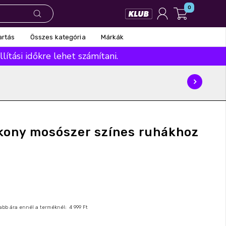
0
Összes kategória
Márkák
artás
ítási időkre lehet számítani.
ékony mosószer színes ruhákhoz
nyabb ára ennél a terméknél:
4 999 Ft