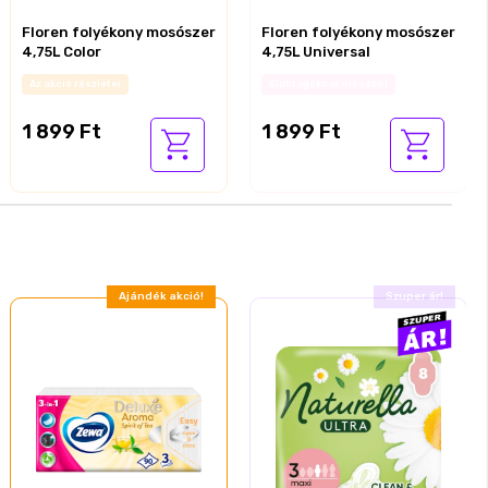
Floren folyékony mosószer
Floren folyékony mosószer
4,75L Color
4,75L Universal
Az akció részletei
Az akció részletei
1 899 Ft
1 899 Ft
Ajándék akció!
Most akcióban!