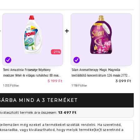
+
+
-21%
Tomi Amazónia Frissessége folyékony
Silan Aromatherapy Magic Magnolia
mosószer fehér és világos ruhákhoz 88 mosás
textilöblítő koncentrátum 126 mosás 2772
3,96 l
ml
5 199 Ft
3 099 Ft
1 313 Ft/liter
1 118 Ft/liter
SÁRBA MIND A 3 TERMÉKET
kiválasztott termék ára összesen:
13 497 Ft
 jellemzően még ezeket a termékeket szokták rendelni. Ha szeretnéd,
kosaradba, vagy kiválaszthatod, hogy melyik terméke(ke)t szeretnéd a