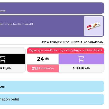
eihez!
, tiéd lehet a következő ajándék:
EZ A TERMÉK MÉG NINCS A KOSARADBAN.
Vegyél egyszerre többet, hogy mindig legyen a háztartásban!
24
db
21%
99 Ft/db
kedvezmény
5 199 Ft/db
ten
napon belül