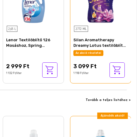
2,65 L
2772 ML
Lenor Textilöblítő 126
Silan Aromatherapy
Mosáshoz, Spring
Dreamy Lotus textilöblítő
Awakening
koncentrátum 126 mosás
Az akció részletei
2772 ml
2 999 Ft
3 099 Ft
1 132 Ft/liter
1 118 Ft/liter
Tovább a teljes listához >
Ajándék akció!