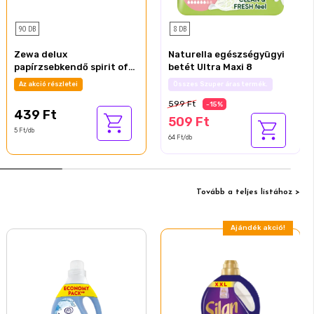
90 DB
8 DB
Zewa delux
Naturella egészségyügyi
papírzsebkendő spirit of
betét Ultra Maxi 8
tea 3 rétegű 90 db
Az akció részletei
Nyárzáró akció
599 Ft
-15%
439 Ft
509 Ft
5 Ft/db
64 Ft/db
Tovább a teljes listához >
Ajándék akció!