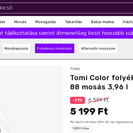
zer
Mosás
Mosogatás
Takarítás
Baba-mama
Házt
 tájékoztatása szerint átmenetileg kicsit hosszabb száll
Mosókapszula
Folyékony mosószer
Alternatív mosószer
TOMI
Tomi Color foly
88 mosás 3,96 l
6 599 Ft
-21%
5 199 Ft
*Az akció indulása előtti 30 nap legalacso
1 313 Ft/liter