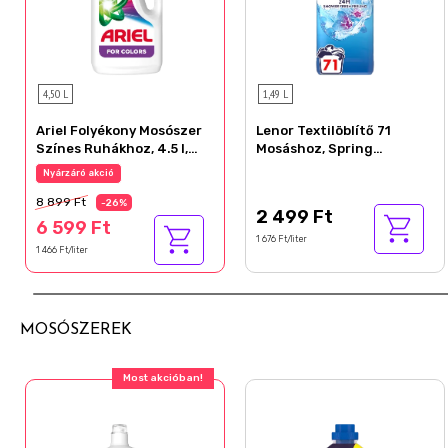
4,50 L
1,49 L
Ariel Folyékony Mosószer
Lenor Textilöblítő 71
Színes Ruhákhoz, 4.5 l,
Mosáshoz, Spring
100 Mosáshoz
Awakening
Nyárzáró akció
8 899 Ft
-26%
2 499 Ft
6 599 Ft
1 676 Ft/liter
1 466 Ft/liter
MOSÓSZEREK
Most akcióban!