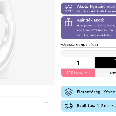
Akció:
Nyárzáró akció
Kattints az akció további termék
Ajándék akció:
Ha teljesíted az akció feltételeit
KAMBLY6 MATTERHORN 100g
Kattints az akció részleteihez!
VÁLASSZ MENNYISÉGET!
1
-
+
21%
kedvezmény
5 1
Elérhetőség:
Készle
Szállítás:
1-2 munka