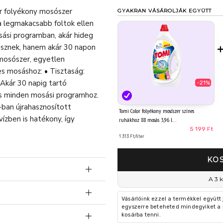
or folyékony mosószer
GYAKRAN VÁSÁROLJÁK EGYÜTT
a legmakacsabb foltok ellen
sási programban, akár hideg
 lesznek, hanem akár 30 napon
 mosószer, egyetlen
s mosáshoz: • Tisztaság:
 Akár 30 napig tartó
-21%
 és minden mosási programhoz.
ban újrahasznosított
Tomi Color folyékony mosószer színes
ízben is hatékony, így
ruhákhoz 88 mosás 3,96 l
5 199 Ft
1 313 Ft/liter
KO
A 3 
Vásárlóink ezzel a termékkel együtt
egyszerre beteheted mindegyiket a 
kosárba tenni.