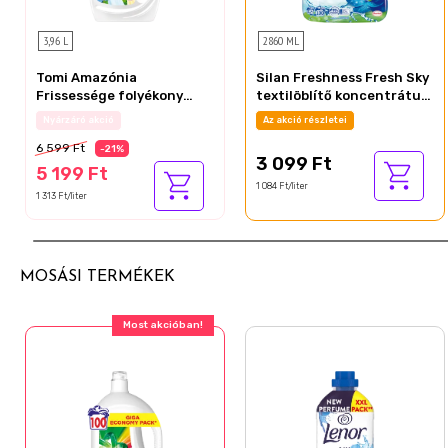
3,96 L
2860 ML
Tomi Amazónia
Silan Freshness Fresh Sky
Frissessége folyékony
textilöblítő koncentrátum
mosószer fehér és világos
130 mosás 2860 ml
Az akció részletei
Az akció részletei
ruhákhoz 88 mosás 3,96 l
6 599 Ft
-21%
3 099 Ft
5 199 Ft
1 084 Ft/liter
1 313 Ft/liter
MOSÁSI TERMÉKEK
Most akcióban!