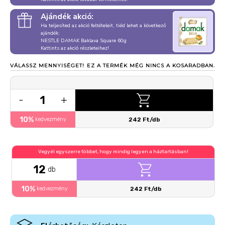
Ajándék akció:
Ha teljesíted az akció feltételeit, tiéd lehet a következő
ajándék:
NESTLE DAMAK Baklava Square 60g
Kattints az akció részleteihez!
VÁLASSZ MENNYISÉGET!
EZ A TERMÉK MÉG NINCS A KOSARADBAN.
1
-
+
10%
kedvezmény
242 Ft/db
Vegyél egyszerre többet, hogy mindig legyen a háztartásban!
12
db
10%
kedvezmény
242 Ft/db