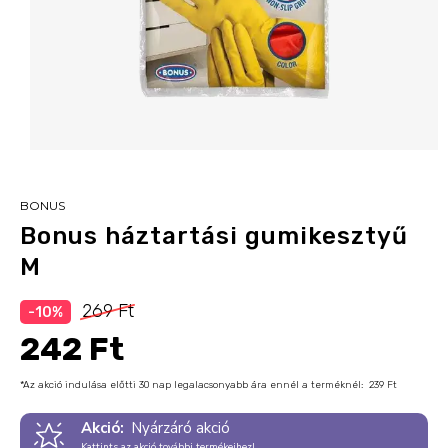
BONUS
Bonus háztartási gumikesztyű
M
269 Ft
-10%
242 Ft
*Az akció indulása előtti 30 nap legalacsonyabb ára ennél a terméknél:
239 Ft
Akció:
Nyárzáró akció
Kattints az akció további termékeihez!