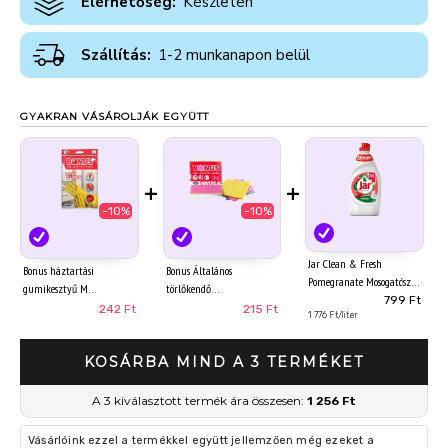
Elérhetőség:
Készleten
Szállítás:
1-2 munkanapon belül
GYAKRAN VÁSÁROLJÁK EGYÜTT
+
+
-10%
-10%
Jar Clean & Fresh
Bonus háztartási
Bonus Általános
Pomegranate Mosogatószer,
gumikesztyű M
törlőkendő
450 ml
799 Ft
242 Ft
215 Ft
1 776 Ft/liter
KOSÁRBA MIND A 3 TERMÉKET
A 3 kiválasztott termék ára összesen:
1 256 Ft
Vásárlóink ezzel a termékkel együtt jellemzően még ezeket a