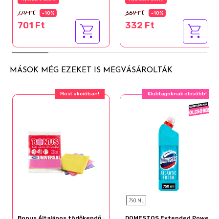
779 Ft
369 Ft
-10%
-10%
701 Ft
332 Ft
MÁSOK MÉG EZEKET IS MEGVÁSÁROLTÁK
Most akcióban!
Klubtagoknak olcsóbb!
750 ML
Bonus Általános törlőkendő
DOMESTOS Extended Power