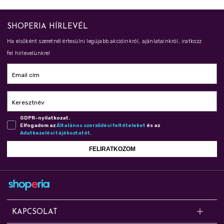
SHOPERIA HÍRLEVÉL
Ha elsőként szeretnél értesülni legújabb akcióinkról, ajánlatainkról, iratkozz
fel hírlevelünkre!
Email cím
Keresztnév
GDPR-nyilatkozat.
Elfogadom az
Ál­ta­lá­nos szer­ző­dé­si fel­té­te­le­ket
és az
Adat­ke­ze­lé­si tá­jé­koz­ta­tót
.
FELIRATKOZOM
KAPCSOLAT