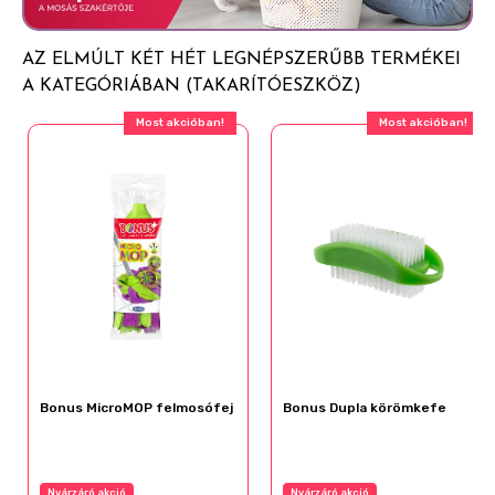
AZ ELMÚLT KÉT HÉT LEGNÉPSZERŰBB TERMÉKEI
A KATEGÓRIÁBAN (TAKARÍTÓESZKÖZ)
Most akcióban!
Most akcióban!
Bonus MicroMOP felmosófej
Bonus Dupla körömkefe
Nyárzáró akció
Nyárzáró akció