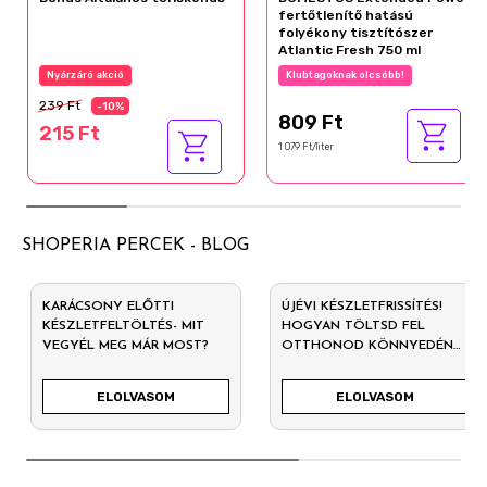
fertőtlenítő hatású
folyékony tisztítószer
Atlantic Fresh 750 ml
Nyárzáró akció
Klubtagoknak olcsóbb!
239 Ft
-10%
809 Ft
215 Ft
1 079 Ft/liter
SHOPERIA PERCEK - BLOG
KARÁCSONY ELŐTTI
ÚJÉVI KÉSZLETFRISSÍTÉS!
KÉSZLETFELTÖLTÉS- MIT
HOGYAN TÖLTSD FEL
VEGYÉL MEG MÁR MOST?
OTTHONOD KÖNNYEDÉN
2026-RA?
ELOLVASOM
ELOLVASOM