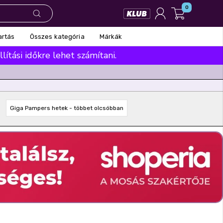
0
Összes kategória
Márkák
artás
ítási időkre lehet számítani.
Giga Pampers hetek - többet olcsóbban