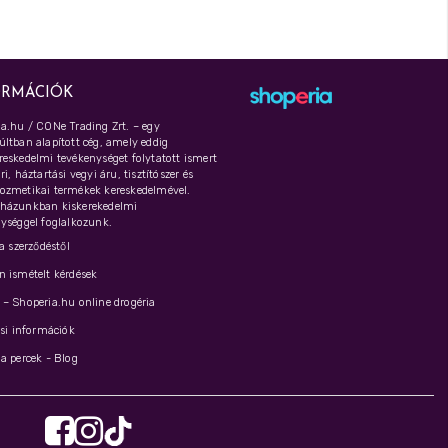
ORMÁCIÓK
a.hu / CONe Trading Zrt. – egy
ltban alapított cég, amely eddig
eskedelmi tevékenységet folytatott ismert
i, háztartási vegyi áru, tisztítószer és
ozmetikai termékek kereskedelmével.
házunkban kiskerekedelmi
ységgel foglalkozunk.
 a szerződéstől
 ismételt kérdések
– Shoperia.hu online drogéria
ási információk
a percek - Blog