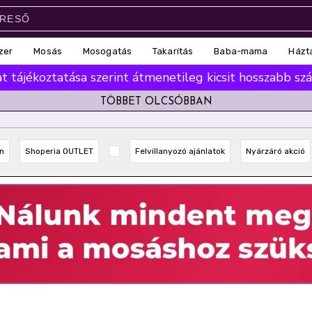
zer
Mosás
Mosogatás
Takarítás
Baba-mama
Házt
 tájékoztatása szerint átmenetileg kicsit hosszabb száll
TÖBBET OLCSÓBBAN
n
Shoperia OUTLET
Felvillanyozó ajánlatok
Nyárzáró akció