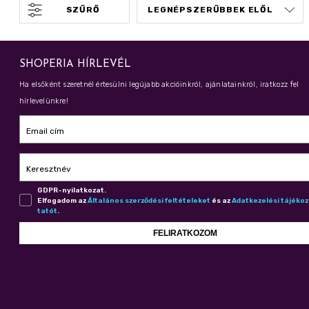
SZŰRŐ
SHOPERIA HÍRLEVÉL
Ha elsőként szeretnél értesülni legújabb akcióinkról, ajánlatainkról, iratkozz fel
hírlevelünkre!
Email cím
Keresztnév
GDPR-nyilatkozat.
Elfogadom az
Ál­ta­lá­nos szer­ző­dé­si fel­té­te­le­ket
és az
Adat­ke­ze­lé­si tá­jé­ko
ta­tót
.
FELIRATKOZOM