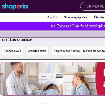
Akciók
Szépségápolás
Élelmis
Népszerű kategóriák
Az ExpressOne futárszolgálat
Szépségápolás
Élelmiszer
Mosás
Mosogatás
Takarítás
AKTUÁLIS AKCIÓINK:
Baba-mama
Háztartás
Összes akció
Ajándék akció
Nagybevásárlóknak - többet olcsóbba
Népszerű márkák
Pampers
Lenor
Violeta
Coccolino
Silan
Népszerű keresések
leukoplast
ariel
lenor
finish
pampers