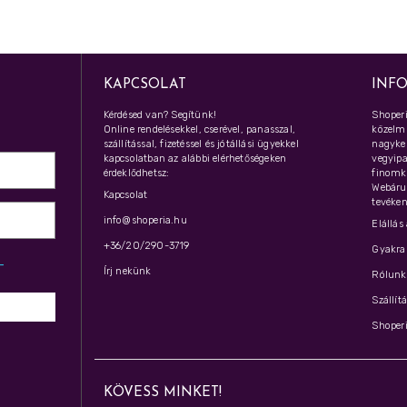
KAPCSOLAT
INF
Kérdésed van? Segítünk!
Shoperi
Online rendelésekkel, cserével, panasszal,
közelmú
szállítással, fizetéssel és jótállási ügyekkel
nagyker
kapcsolatban az alábbi elérhetőségeken
vegyipar
érdeklődhetsz:
finomk
Webáru
Kapcsolat
tevéken
info@shoperia.hu
Elállás
+36/20/290-3719
Gyakran
z­
Írj nekünk
Rólunk 
Szállít
Shoperi
KÖVESS MINKET!