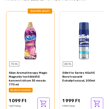
Ajándék akció!
770 ML
200 ML
Silan Aromatherapy Magic
Gillette Series Hűsítő
Magnolia textilöblítő
Borotvazselé
koncentrátum 35 mosás
Eukaliptusszal, 200ml
770 ml
Az akció részletei
1 099 Ft
1 999 Ft
1 427 Ft/liter
9 995 Ft/liter