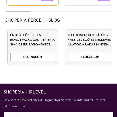
SHOPERIA PERCEK - BLOG
ÉN IDŐ: TÖKÉLETES
OTTHONI LÉGFRISSÍTŐK –
BOROTVÁLKOZÁS- TIPPEK A
FRISS LEVEGŐ ÉS KELLEMES
SIMA ÉS IRRITÁCIÓMENTES
ILLATOK A LAKÁS MINDEN
BŐRÉRT
SZEGLETÉBEN
ELOLVASOM
ELOLVASOM
SHOPERIA HÍRLEVÉL
Ha elsőként szeretnél értesülni legújabb akcióinkról, ajánlatainkról, iratkozz
fel hírlevelünkre!