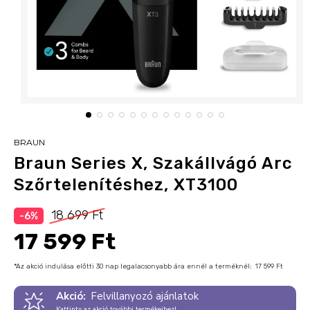
BRAUN
Braun Series X, Szakállvágó Arc
Szőrtelenítéshez, XT3100
18 699 Ft
-6%
17 599 Ft
*Az akció indulása előtti 30 nap legalacsonyabb ára ennél a terméknél:
17 599 Ft
Akció:
Felvillanyozó ajánlatok
Kattints az akció további termékeihez!