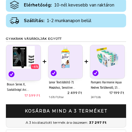
Elérhetőség:
10-nél kevesebb van raktáron
Szállítás:
1-2 munkanapon belül
GYAKRAN VÁSÁROLJÁK EGYÜTT
+
+
-6%
Lenor Textilöblítő 71
Pampers Harmonie Aqua
Braun Series X,
Mosáshoz, Sensitive
Nedves Törlőkendő, 15
Szakállvágó Arc
Csomag = 720 db
2 499 Ft
17 199 Ft
Szőrtelenítéshez, XT3100
17 599 Ft
1 676 Ft/liter
24 Ft/db
KOSÁRBA MIND A 3 TERMÉKET
A 3 kiválasztott termék ára összesen:
37 297 Ft