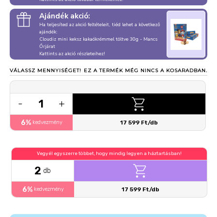
Ajándék akció:
Ha teljesíted az akció feltételeit, tiéd lehet a következő
ajándék:
Cloudiz mini keksz kakaókrémmel töltve 30g - Mancs
Őrjárat
Kattints az akció részleteihez!
VÁLASSZ MENNYISÉGET!
EZ A TERMÉK MÉG NINCS A KOSARADBAN.
1
-
+
6%
kedvezmény
17 599 Ft/db
Vegyél egyszerre többet, hogy mindig legyen a háztartásban!
2
db
6%
kedvezmény
17 599 Ft/db