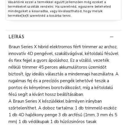
Vásárlóink ezzel a termékkel együtt jellemzően még ezeket a
termékeket szokták rendelni. Ha szeretnéd, egyszerre beteheted
mindegyiket a kosaradba, vagy kiválaszthatod, hogy melyik
terméke(ke)t szeretnéd a kosárba tenni.
LEÍRÁS
Braun Series X hibrid elektromos férfi trimmer az archoz,
innovatív 4D pengével, szakállvágóval, kétoldalú fésűvel
és flex fejjel a gyors ápoláshoz. Ez a vízálló, vezeték
nélküli trimmer 45 perces akkumulátoros üzemidőt
biztosít, így ideális választás a mindennapi használatra. A
rugalmas fej és a precíziós pengék lehetővé teszik a
pontos és kényelmes borotválkozást, míg a kétoldalú
fésű segít a kívánt hossz beállításában.
A Braun Series X készülékkel bármilyen irányban
szőrteleníthet. A doboz tartalma: 1 db trimmelő eszköz
1 db 4D hajlékony penge 3 db arcfésű (1mm, 3 mm és 5
mm) 1 db védőkupak 1 db húzózsinóros tasak