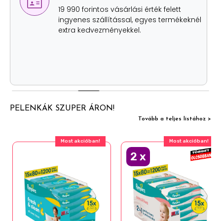
lehetőség
Értékhatártól függetlenül, szállítási
költség nélkül két helyen is átveheted
személyesen a rendelésed.
PELENKÁK SZUPER ÁRON!
Tovább a teljes listához >
Most akcióban!
Most akcióban!
2
x