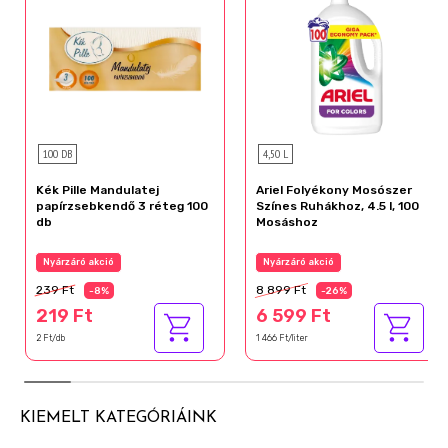
100 DB
4,50 L
Kék Pille Mandulatej
Ariel Folyékony Mosószer
papírzsebkendő 3 réteg 100
Színes Ruhákhoz, 4.5 l, 100
db
Mosáshoz
Nyárzáró akció
Nyárzáró akció
239 Ft
8 899 Ft
-8%
-26%
219 Ft
6 599 Ft
2 Ft/db
1 466 Ft/liter
KIEMELT KATEGÓRIÁINK