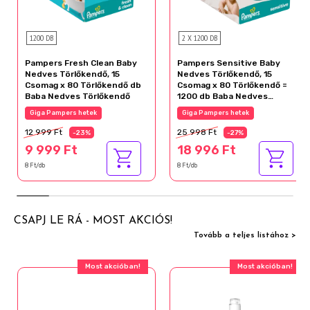
1200 DB
2 X 1200 DB
Pampers Fresh Clean Baby
Pampers Sensitive Baby
Nedves Törlőkendő, 15
Nedves Törlőkendő, 15
Csomag x 80 Törlőkendő db
Csomag x 80 Törlőkendő =
Baba Nedves Törlőkendő
1200 db Baba Nedves
Törlőkendő
Giga Pampers hetek
Giga Pampers hetek
12 999 Ft
25 998 Ft
-23%
-27%
9 999 Ft
18 996 Ft
8 Ft/db
8 Ft/db
CSAPJ LE RÁ - MOST AKCIÓS!
Tovább a teljes listához >
Most akcióban!
Most akcióban!