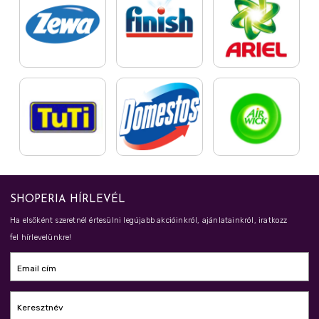
SHOPERIA HÍRLEVÉL
Ha elsőként szeretnél értesülni legújabb akcióinkról, ajánlatainkról, iratkozz
fel hírlevelünkre!
Email cím
Keresztnév