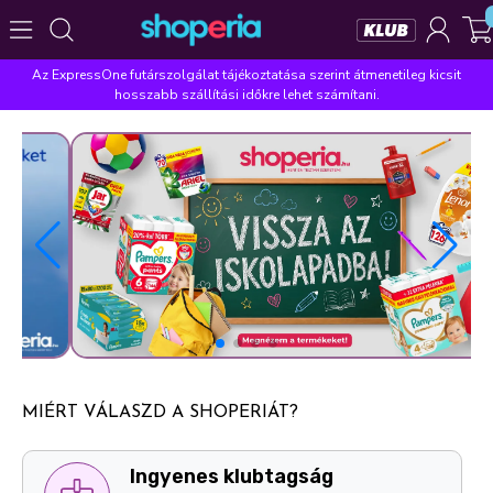
Az ExpressOne futárszolgálat tájékoztatása szerint átmenetileg kicsit
Népszerű kategóriák
hosszabb szállítási időkre lehet számítani.
Szépségápolás
Élelmiszer
Mosás
Mosogatás
Takarítás
Baba-mama
Háztartás
Népszerű márkák
Pampers
Lenor
Violeta
Coccolino
Silan
Népszerű keresések
leukoplast
ariel
lenor
finish
pampers
MIÉRT VÁLASZD A SHOPERIÁT?
Ingyenes személyes átvételi