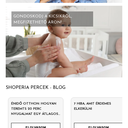
GONDOSKODJ A KICSIKRŐL,
MEGFIZETHETŐ ÁRON!
SHOPERIA PERCEK - BLOG
ÉNIDŐ OTTHON: HOGYAN
7 HIBA, AMIT ÉRDEMES
TEREMTS 20 PERC
ELKERÜLNI
NYUGALMAT EGY ÁTLAGOS
HÉTKÖZNAPON?
ELOLVASOM
ELOLVASOM