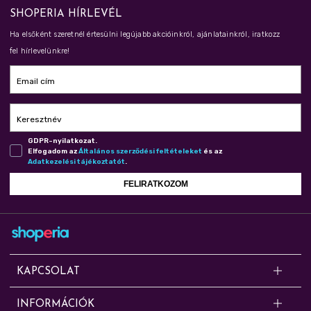
SHOPERIA HÍRLEVÉL
Ha elsőként szeretnél értesülni legújabb akcióinkról, ajánlatainkról, iratkozz
fel hírlevelünkre!
Email cím
Keresztnév
GDPR-nyilatkozat.
Elfogadom az
Ál­ta­lá­nos szer­ző­dé­si fel­té­te­le­ket
és az
Adat­ke­ze­lé­si tá­jé­koz­ta­tót
.
FELIRATKOZOM
KAPCSOLAT
Kérdésed van? Segítünk!
INFORMÁCIÓK