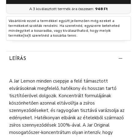
A 3 kiválasztott termék ára összesen:
948 Ft
Vásárlóink ezzel a termékkel együtt jellemzően még ezeket a
termékeket szokták rendelni. Ha szeretnéd, egyszerre beteheted
mindegyiket a kosaradba, vagy kiválaszthatod, hogy melyik
terméke(ke)t szeretnéd a kosárba tenni.
LEÍRÁS
A Jar Lemon minden cseppje a felé támasztott
elvárásoknak megfelelő, hatékony és hosszan tartó
tisztítóerővel dolgozik. Koncentrált formulájának
köszönhetően azonnal eltávolítja a zsíros
szennyeződéseket, és ragyogóan tisztává varázsolja az
edényeket. Hatékonyan elbánik az ételekből származó
zsíros szennyeződések 100%-ával. A Jar Original
mosogatószer-koncentrátum olyan intenzív, hogy