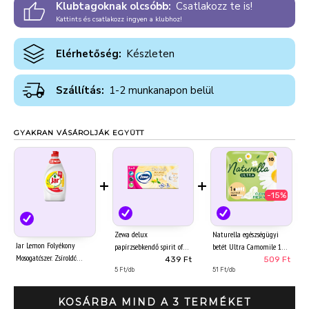
Klubtagoknak olcsóbb:
Csatlakozz te is!
Kattints és csatlakozz ingyen a klubhoz!
Elérhetőség:
Készleten
Szállítás:
1-2 munkanapon belül
GYAKRAN VÁSÁROLJÁK EGYÜTT
+
+
-15%
Zewa delux
Naturella egészségügyi
Jar Lemon Folyékony
papírzsebkendő spirit of
betét Ultra Camomile 10
Mosogatószer. Zsíroldó
tea 3 rétegű 90 db
439 Ft
509 Ft
Áztatás Nélkül Eltávolítja
5 Ft/db
51 Ft/db
A Zsíros
Szennyeződéseket450ML
KOSÁRBA MIND A 3 TERMÉKET