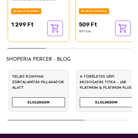
Az akció részletei
Az akció részletei
1 299 Ft
509 Ft
509 Ft/db
SHOPERIA PERCEK - BLOG
TELJES KONYHAI
A TÖKÉLETES GÉPI
ZSÍRTALANÍTÁS PILLANATOK
MOSOGATÁS TITKA – JAR
ALATT
PLATINUM & PLATINUM PLUS
ELOLVASOM
ELOLVASOM