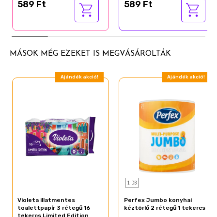
589 Ft
589 Ft
MÁSOK MÉG EZEKET IS MEGVÁSÁROLTÁK
Ajándék akció!
Ajándék akció!
1 DB
Violeta illatmentes
Perfex Jumbo konyhai
toalettpapír 3 rétegű 16
kéztörlő 2 rétegű 1 tekercs
tekercs Limited Edition