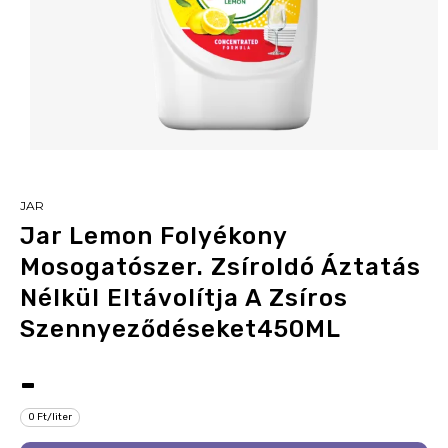
JAR
Jar Lemon Folyékony
Mosogatószer. Zsíroldó Áztatás
Nélkül Eltávolítja A Zsíros
Szennyeződéseket450ML
-
0 Ft/liter