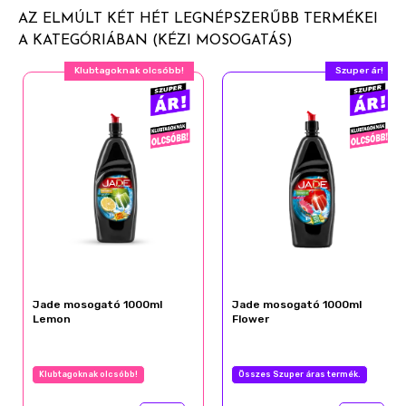
Alkalmas a mindennapi konyhai eszközök
AZ ELMÚLT KÉT HÉT LEGNÉPSZERŰBB TERMÉKEI
mosogatásához: a poharaktól kezdve a fazekakon át
A KATEGÓRIÁBAN (KÉZI MOSOGATÁS)
a serpenyőkig
Klubtagoknak olcsóbb!
Szuper ár!
Kellemes illatot áraszt a mosogató körül a
mosogatás során
Jade mosogató 1000ml
Jade mosogató 1000ml
Lemon
Flower
Klubtagoknak olcsóbb!
Összes Szuper áras termék.