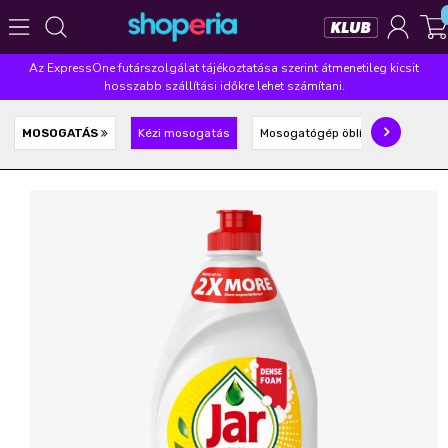
Az ExpressOne futárszolgálat tájékoztatása szerint átmenetileg kicsit
Népszerű kategóriák
hosszabb szállítási időkre lehet számítani.
Szépségápolás
Élelmiszer
Mosás
Mosogatás
MOSOGATÁS
Kézi mosogatás
Mosogatógép öblítő, só, tabletta
Takarítás
Baba-mama
Háztartás
Népszerű márkák
Pampers
Lenor
Violeta
Coccolino
Silan
Népszerű keresések
leukoplast
ariel
lenor
finish
pampers