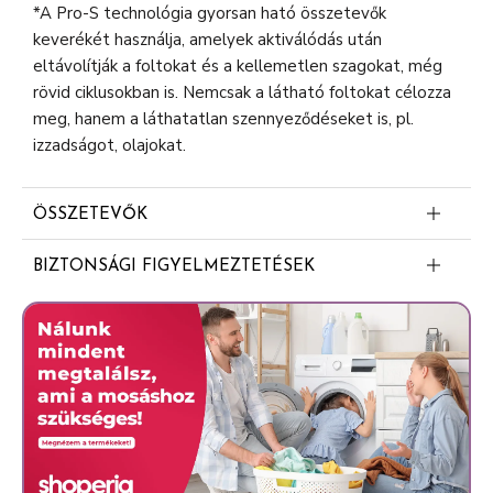
*A Pro-S technológia gyorsan ható összetevők
keverékét használja, amelyek aktiválódás után
eltávolítják a foltokat és a kellemetlen szagokat, még
rövid ciklusokban is. Nemcsak a látható foltokat célozza
meg, hanem a láthatatlan szennyeződéseket is, pl.
izzadságot, olajokat.
ÖSSZETEVŐK
5-15%: anionos felületaktív anyagok
BIZTONSÁGI FIGYELMEZTETÉSEK
<5%: nem ionos felületaktív anyagok, szappan,
FIGYELEM Súlyos szemirritációt okoz. Tetramethyl
illatanyag, polikarboxilátok, foszfonátok, enzimek,
acetyloctahydronaphthalenes-t, Hexyl cinnamal-t,
Alpha-Isomethyl Ionone, Amyl Salicylate,
Benzisothiazolinone-t, Isoeugenol-t tartalmaz. Allergiás
Citronellol, Citrus Aurantium Peel Oil, Coumarin,
reakciót válthat ki. Gyermekektől elzárva tartandó.
Hexyl Cinnamal, Tetramethyl
SZEMBE KERÜLÉS ESETÉN: Több percig tartó óvatos
Acetyloctahydronaphthalenes, Benzisothiazolinone
öblítés vízzel. Adott esetben a kontaktlencsék
eltávolítása, ha könnyen megoldható. Az öblítés
folytatása. Ha a szemirritáció nem múlik el: Orvosi