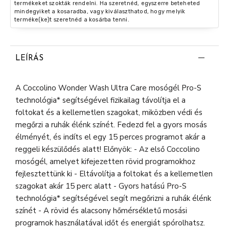
termékeket szokták rendelni. Ha szeretnéd, egyszerre beteheted
mindegyiket a kosaradba, vagy kiválaszthatod, hogy melyik
terméke(ke)t szeretnéd a kosárba tenni.
LEÍRÁS
A Coccolino Wonder Wash Ultra Care mosógél Pro-S
technológia* segítségével fizikailag távolítja el a
foltokat és a kellemetlen szagokat, miközben védi és
megőrzi a ruhák élénk színét. Fedezd fel a gyors mosás
élményét, és indíts el egy 15 perces programot akár a
reggeli készülődés alatt! Előnyök: - Az első Coccolino
mosógél, amelyet kifejezetten rövid programokhoz
fejlesztettünk ki - Eltávolítja a foltokat és a kellemetlen
szagokat akár 15 perc alatt - Gyors hatású Pro-S
technológia* segítségével segít megőrizni a ruhák élénk
színét - A rövid és alacsony hőmérsékletű mosási
programok használatával időt és energiát spórolhatsz.