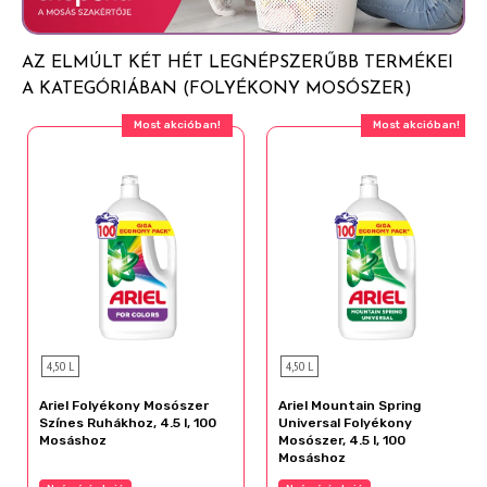
ellátást kell kérni.
AZ ELMÚLT KÉT HÉT LEGNÉPSZERŰBB TERMÉKEI
A KATEGÓRIÁBAN (FOLYÉKONY MOSÓSZER)
Most akcióban!
Most akcióban!
4,50 L
4,50 L
Ariel Folyékony Mosószer
Ariel Mountain Spring
Színes Ruhákhoz, 4.5 l, 100
Universal Folyékony
Mosáshoz
Mosószer, 4.5 l, 100
Mosáshoz