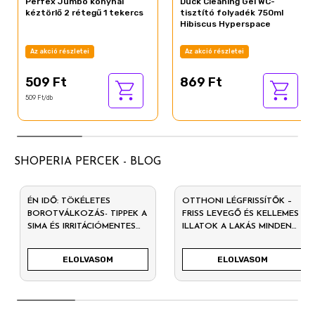
Perfex Jumbo konyhai
Duck Cleaning Gel WC-
kéztörlő 2 rétegű 1 tekercs
tisztító folyadék 750ml
Hibiscus Hyperspace
Az akció részletei
Az akció részletei
509 Ft
869 Ft
509 Ft/db
SHOPERIA PERCEK - BLOG
ÉN IDŐ: TÖKÉLETES
OTTHONI LÉGFRISSÍTŐK –
BOROTVÁLKOZÁS- TIPPEK A
FRISS LEVEGŐ ÉS KELLEMES
SIMA ÉS IRRITÁCIÓMENTES
ILLATOK A LAKÁS MINDEN
BŐRÉRT
SZEGLETÉBEN
ELOLVASOM
ELOLVASOM