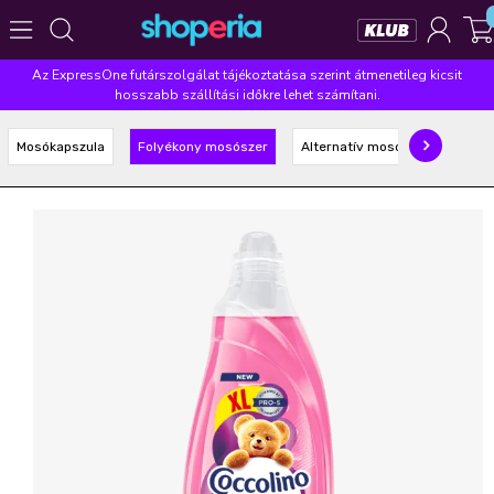
Az ExpressOne futárszolgálat tájékoztatása szerint átmenetileg kicsit
Népszerű kategóriák
hosszabb szállítási időkre lehet számítani.
Szépségápolás
Élelmiszer
Mosás
Mosogatás
Mosókapszula
Folyékony mosószer
Alternatív mosószer
Takarítás
Baba-mama
Háztartás
Népszerű márkák
Pampers
Lenor
Finish
Violeta
Coccolino
Népszerű keresések
leukoplast
ariel
lenor
finish
pampers