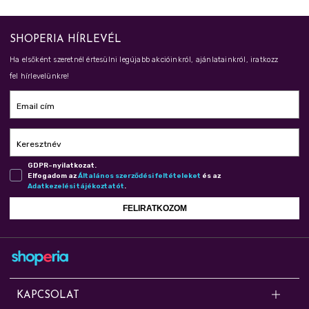
SHOPERIA HÍRLEVÉL
Ha elsőként szeretnél értesülni legújabb akcióinkról, ajánlatainkról, iratkozz
fel hírlevelünkre!
Email cím
Keresztnév
GDPR-nyilatkozat.
Elfogadom az
Ál­ta­lá­nos szer­ző­dé­si fel­té­te­le­ket
és az
Adat­ke­ze­lé­si tá­jé­koz­ta­tót
.
FELIRATKOZOM
KAPCSOLAT