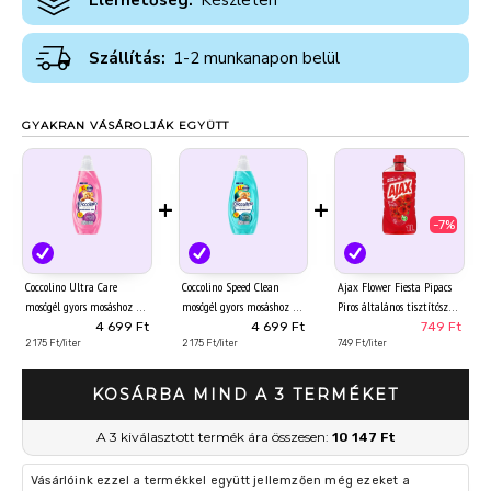
Elérhetőség:
Készleten
Szállítás:
1-2 munkanapon belül
GYAKRAN VÁSÁROLJÁK EGYÜTT
+
+
-7%
Coccolino Ultra Care
Coccolino Speed Clean
Ajax Flower Fiesta Pipacs
mosógél gyors mosáshoz 54
mosógél gyors mosáshoz 54
Piros általános tisztítószer
mosás 2160 ml
mosás 2160 ml
1000 ml
4 699 Ft
4 699 Ft
749 Ft
2 175 Ft/liter
2 175 Ft/liter
749 Ft/liter
KOSÁRBA MIND A 3 TERMÉKET
A 3 kiválasztott termék ára összesen:
10 147 Ft
Vásárlóink ezzel a termékkel együtt jellemzően még ezeket a