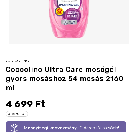
COCCOLINO
Coccolino Ultra Care mosógél
gyors mosáshoz 54 mosás 2160
ml
4 699 Ft
2 175 Ft/liter
Mennyiségi kedvezmény:
2 darabtól olcsóbb!