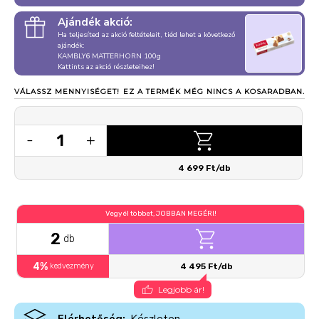
Ajándék akció:
Ha teljesíted az akció feltételeit, tiéd lehet a következő
ajándék:
KAMBLY6 MATTERHORN 100g
Kattints az akció részleteihez!
VÁLASSZ MENNYISÉGET!
EZ A TERMÉK MÉG NINCS A KOSARADBAN.
1
-
+
4 699 Ft/db
Vegyél többet, JOBBAN MEGÉRI!
2
db
4%
kedvezmény
4 495 Ft/db
Legjobb ár!