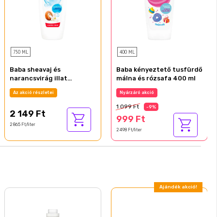
750 ML
400 ML
Baba sheavaj és
Baba kényeztető tusfürdő
narancsvirág illat
málna és rózsafa 400 ml
krémtusfürdő 750 ml
Az akció részletei
Nyárzáró akció
1 099 Ft
-9%
2 149 Ft
999 Ft
2 865 Ft/liter
2 498 Ft/liter
Ajándék akció!