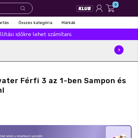
0
Összes kategória
Márkák
artás
ítási időkre lehet számítani.
ater Férfi 3 az 1-ben Sampon és
ml
, tiéd lehet a következő ajándék: