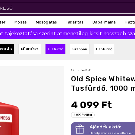
zer
Mosás
Mosogatás
Takarítás
Baba-mama
Házt
 tájékoztatása szerint átmenetileg kicsit hosszabb száll
POLÁS
FÜRDÉS
Tusfürdő
Szappan
Habfürdő
OLD SPICE
Old Spice Whitew
Tusfürdő, 1000 
4 099 Ft
4 099 Ft/liter
Ajándék akció:
Ha teljesíted az akció feltételeit