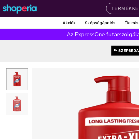
Akciók
Szépségápolás
Élelmis
Népszerű kategóriák
Az ExpressOne futárszolgálat
Szépségápolás
Élelmiszer
Mosás
Mosogatás
Takarítás
SZÉPSÉGÁ
Baba-mama
Háztartás
Népszerű márkák
Pampers
Lenor
Finish
Violeta
Coccolino
Népszerű keresések
leukoplast
ariel
lenor
finish
pampers