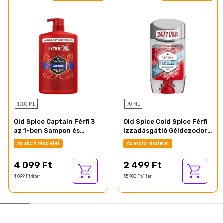
1000 ML
70 ML
Old Spice Captain Férfi 3
Old Spice Cold Spice Férfi
az 1-ben Sampon és
Izzadásgátló Géldezodor,
Tusfürdő, 1000 ml
70 ml
Az akció részletei
Az akció részletei
4 099 Ft
2 499 Ft
4 099 Ft/liter
35 700 Ft/liter