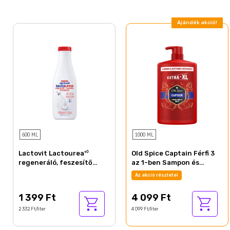
Ajándék akció!
600 ML
1000 ML
Lactovit Lactourea¹⁰
Old Spice Captain Férfi 3
regeneráló, feszesítő
az 1-ben Sampon és
tusfürdő extra száraz
Tusfürdő, 1000 ml
Az akció részletei
bőrre 600 ml
1 399 Ft
4 099 Ft
2 332 Ft/liter
4 099 Ft/liter