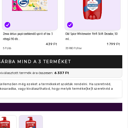
Zewa delux papírzsebkendő spirit of tea 3
Old Spice Whitewater Férfi Stift Dezodor, 50
rétegű 90 db
ml
439 Ft
1 799 Ft
5 Ft/db
35 980 Ft/liter
SÁRBA MIND A 3 TERMÉKET
kiválasztott termék ára összesen:
6 337 Ft
 jellemzően még ezeket a termékeket szokták rendelni. Ha szeretnéd,
kosaradba, vagy kiválaszthatod, hogy melyik terméke(ke)t szeretnéd a