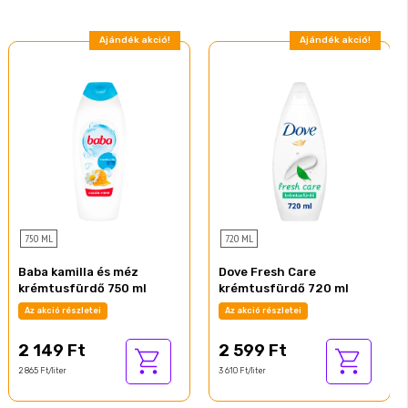
Ajándék akció!
Ajándék akció!
750 ML
720 ML
Baba kamilla és méz
Dove Fresh Care
krémtusfürdő 750 ml
krémtusfürdő 720 ml
Az akció részletei
Az akció részletei
2 149 Ft
2 599 Ft
2 865 Ft/liter
3 610 Ft/liter