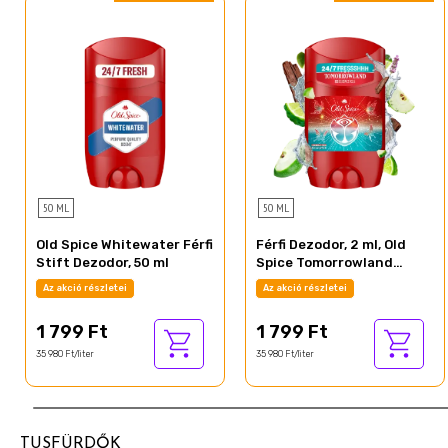
50 ML
50 ML
Old Spice Whitewater Férfi
Férfi Dezodor, 2 ml, Old
Stift Dezodor, 50 ml
Spice Tomorrowland
Special Edition 2026 Stift
Az akció részletei
Az akció részletei
1 799 Ft
1 799 Ft
35 980 Ft/liter
35 980 Ft/liter
TUSFÜRDŐK