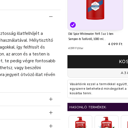
ztosság illatfelhőjét a
Old Spice Whitewater Férfi 3 az 1-ben
Sampon és Tusfürdő, 1000 ml
használatával. Mélytisztító
4 099 Ft
gokkal, így felfrissít és
4 099 Ft/liter
n, az arcon és a testen is
et, te pedig végre fontosabb
KO
thetsz, vagy beszélni
A 3 
mbra jegyeit ötvöző illat révén
Vásárlóink ezzel a termékkel együtt
egyszerre beteheted mindegyiket a 
kosárba tenni.
HASONLÓ TERMÉKEK:
GNEK: Az Old Spice
mminőségű illata gondoskodik