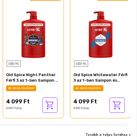
1000 ML
1000 ML
Old Spice Night Panther
Old Spice Whitewater Férfi
Férfi 3 az 1-ben Sampon és
3 az 1-ben Sampon és
Tusfürdő, 1000 ml
Tusfürdő, 1000 ml
Az akció részletei
Az akció részletei
4 099 Ft
4 099 Ft
4 099 Ft/liter
4 099 Ft/liter
Tovább a teljes listához >