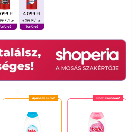
 099 Ft
4 099 Ft
99 Ft/liter
4 099 Ft/liter
Tusfürdő
Tusfürdő
Ajándék akció!
Most akcióban!