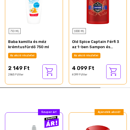
750 ML
1000 ML
Baba kamilla és méz
Old Spice Captain Férfi 3
krémtusfürdő 750 ml
az 1-ben Sampon és
Tusfürdő, 1000 ml
Az akció részletei
Az akció részletei
2 149 Ft
4 099 Ft
2 865 Ft/liter
4 099 Ft/liter
Szuper ár!
Ajándék akció!