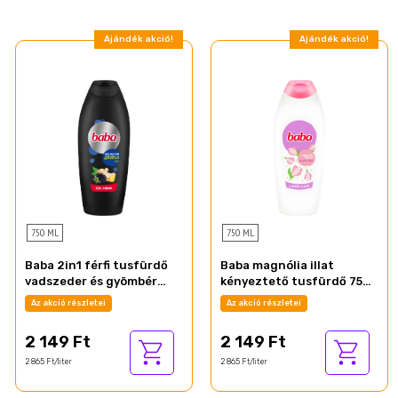
Ajándék akció!
Ajándék akció!
750 ML
750 ML
Baba 2in1 férfi tusfürdő
Baba magnólia illat
vadszeder és gyömbér
kényeztető tusfürdő 750
illat 750 ml
ml
Az akció részletei
Az akció részletei
2 149 Ft
2 149 Ft
2 865 Ft/liter
2 865 Ft/liter