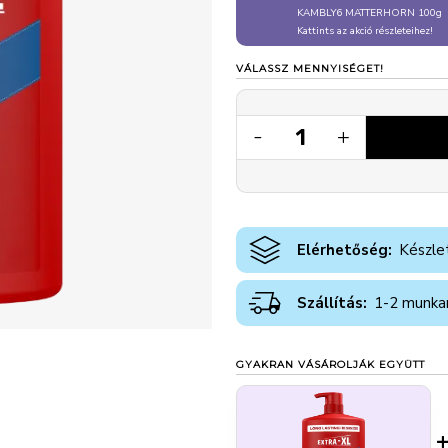
KAMBLY6 MATTERHORN 100g
Kattints az akció részleteihez!
VÁLASSZ MENNYISÉGET!
1
-
+
Elérhetőség:
Készle
Szállítás:
1-2 munka
GYAKRAN VÁSÁROLJÁK EGYÜTT