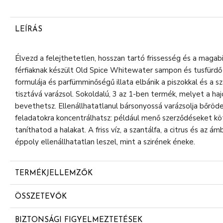
LEÍRÁS
Élvezd a felejthetetlen, hosszan tartó frissesség és a magabi
férfiaknak készült Old Spice Whitewater sampon és tusfürdő 
formulája és parfümminőségű illata elbánik a piszokkal és a sza
tisztává varázsol. Sokoldalú, 3 az 1-ben termék, melyet a hajo
bevethetsz. Ellenállhatatlanul bársonyossá varázsolja bőröd
feladatokra koncentrálhatsz: például menő szerződéseket kö
taníthatod a halakat. A friss víz, a szantálfa, a citrus és az á
éppoly ellenállhatatlan leszel, mint a szirének éneke.
TERMÉKJELLEMZŐK
ÜDV A HOSSZAN TARTÓ, PARFÜMMINŐSÉGŰ FRISSESSÉ
ÖSSZETEVŐK
sampon és tusfürdő mélytisztító technológiája és parfü
Aqua
arról, hogy tetőtől talpig felfrissülj
BIZTONSÁGI FIGYELMEZTETÉSEK