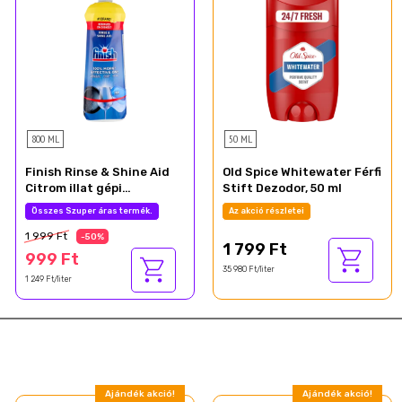
800 ML
50 ML
Finish Rinse & Shine Aid
Old Spice Whitewater Férfi
Citrom illat gépi
Stift Dezodor, 50 ml
öblítőszer 800 ml
Összes Szuper áras termék.
Az akció részletei
1 999 Ft
-50%
1 799 Ft
999 Ft
35 980 Ft/liter
1 249 Ft/liter
Ajándék akció!
Ajándék akció!