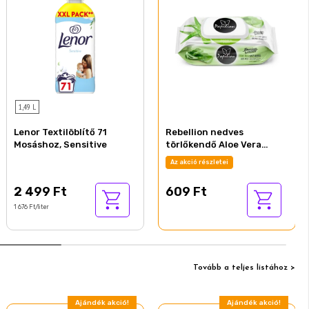
1,49 L
Lenor Textilöblítő 71
Rebellion nedves
Mosáshoz, Sensitive
törlőkendő Aloe Vera
100db-os
Az akció részletei
2 499 Ft
609 Ft
1 676 Ft/liter
Tovább a teljes listához >
Ajándék akció!
Ajándék akció!