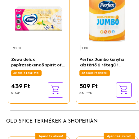
90 DB
1 DB
Zewa delux
Perfex Jumbo konyhai
papírzsebkendő spirit of
kéztörlő 2 rétegű 1
tea 3 rétegű 90 db
tekercs
Az akció részletei
Az akció részletei
439 Ft
509 Ft
5 Ft/db
509 Ft/db
OLD SPICE TERMÉKEK A SHOPERIÁN
Ajándék akció!
Ajándék akció!