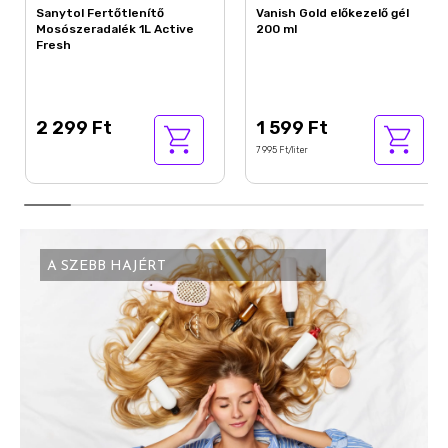
Sanytol Fertőtlenítő
Vanish Gold előkezelő gél
Mosószeradalék 1L Active
200 ml
Fresh
2 299 Ft
1 599 Ft
7 995 Ft/liter
A SZEBB HAJÉRT