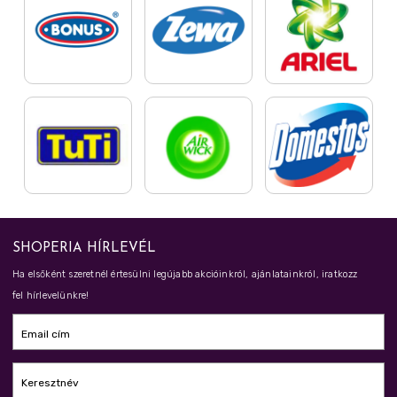
SHOPERIA HÍRLEVÉL
Ha elsőként szeretnél értesülni legújabb akcióinkról, ajánlatainkról, iratkozz
fel hírlevelünkre!
Email cím
Keresztnév