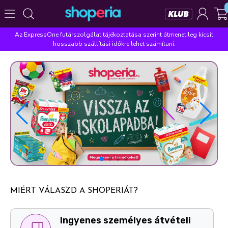
Az ExpressOne futárszolgálat tájékoztatása szerint átmenetileg kicsit
Népszerű kategóriák
hosszabb szállítási időkre lehet számítani.
Szépségápolás
Élelmiszer
Mosás
Mosogatás
Takarítás
Baba-mama
Háztartás
Népszerű márkák
Pampers
Lenor
Finish
Violeta
Coccolino
Népszerű keresések
leukoplast
ariel
lenor
finish
pampers
MIÉRT VÁLASZD A SHOPERIÁT?
Ingyenes személyes átvételi