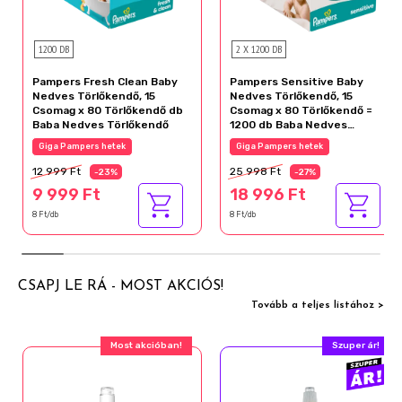
1200 DB
2 X 1200 DB
Pampers Fresh Clean Baby
Pampers Sensitive Baby
Nedves Törlőkendő, 15
Nedves Törlőkendő, 15
Csomag x 80 Törlőkendő db
Csomag x 80 Törlőkendő =
Baba Nedves Törlőkendő
1200 db Baba Nedves
Törlőkendő
Giga Pampers hetek
Giga Pampers hetek
12 999 Ft
25 998 Ft
-23%
-27%
9 999 Ft
18 996 Ft
8 Ft/db
8 Ft/db
CSAPJ LE RÁ - MOST AKCIÓS!
Tovább a teljes listához >
Most akcióban!
Szuper ár!