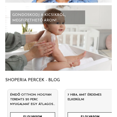
GONDOSKODJ A KICSIKRŐL,
MEGFIZETHETŐ ÁRON!
SHOPERIA PERCEK - BLOG
ÉNIDŐ OTTHON: HOGYAN
7 HIBA, AMIT ÉRDEMES
TEREMTS 20 PERC
ELKERÜLNI
NYUGALMAT EGY ÁTLAGOS
HÉTKÖZNAPON?
ELOLVASOM
ELOLVASOM