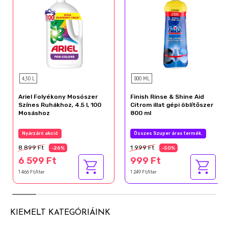
4,50 L
800 ML
Ariel Folyékony Mosószer
Finish Rinse & Shine Aid
Színes Ruhákhoz, 4.5 l, 100
Citrom illat gépi öblítőszer
Mosáshoz
800 ml
Nyárzáró akció
Összes Szuper áras termék.
8 899 Ft
1 999 Ft
-26%
-50%
6 599 Ft
999 Ft
1 466 Ft/liter
1 249 Ft/liter
KIEMELT KATEGÓRIÁINK