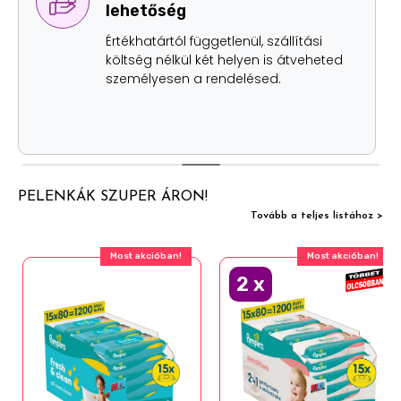
lehetőség
Értékhatártól függetlenül, szállítási
költség nélkül két helyen is átveheted
személyesen a rendelésed.
PELENKÁK SZUPER ÁRON!
Tovább a teljes listához >
Most akcióban!
Most akcióban!
2
x