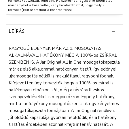
termékeket szokták rendelni. Ha szeretnéd, egyszerre beteheted
mindegyiket a kosaradba, vagy kiválaszthatod, hogy melyik
terméke(ke)t szeretnéd a kosárba tenni.
LEÍRÁS
RAGYOGÓ EDÉNYEK MÁR AZ 1. MOSOGATÁS
ALKALMÁVAL, HATÉKONY MÉG A 100%-os ZSÍRRAL
SZEMBEN IS. A Jar Original All in One mosogatókapszula
már az első alkalommal hatékonyan tisztít, így edényei
újramosogatás nélkül is makulátlanul ragyogni fognak.
Kifejezetten úgy tervezték, hogy a 100%-os zsírral is
hatékonyan elbánjon, sőt, még a rászáradt zsíros
szennyeződésekkel is megbirkózzon. Éppoly hatékony,
mint a Jar folyékony mosogatószer, csak egy kényelmes
mosogatókapszula formájában. A Jar Original rendkívül
jól oldódó kapszulája gyorsan feloldódik, és a hatékony
tisztítás érdekében azonnal kifejti intenzív hatását. A