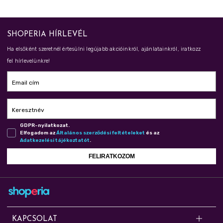
SHOPERIA HÍRLEVÉL
Ha elsőként szeretnél értesülni legújabb akcióinkról, ajánlatainkról, iratkozz
fel hírlevelünkre!
Email cím
Keresztnév
GDPR-nyilatkozat.
Elfogadom az
Ál­ta­lá­nos szer­ző­dé­si fel­té­te­le­ket
és az
Adat­ke­ze­lé­si tá­jé­koz­ta­tót
.
FELIRATKOZOM
KAPCSOLAT