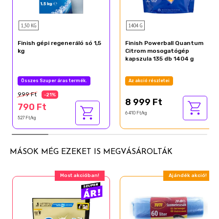
1,50 KG
1404 G
Finish gépi regeneráló só 1,5
Finish Powerball Quantum
kg
Citrom mosogatógép
kapszula 135 db 1404 g
Összes Szuper áras termék.
Az akció részletei
999 Ft
-21%
8 999 Ft
790 Ft
6 410 Ft/kg
527 Ft/kg
MÁSOK MÉG EZEKET IS MEGVÁSÁROLTÁK
Most akcióban!
Ajándék akció!