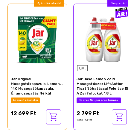
Ajándék akció!
Szuper ár!
1,80 L
Jar Original
Jar Base Lemon Zöld
Mosogatókapszula, Lemon, ,
Mosogatószer LiftAction
140 Mosogatókapszula,
Tisztítóhatással Felejtse El
Újramosogatás Nélkül
A Zsírfoltokat 1.8 L
Az akció részletei
Összes Szuper áras termék.
12 699 Ft
2 799 Ft
1 555 Ft/liter