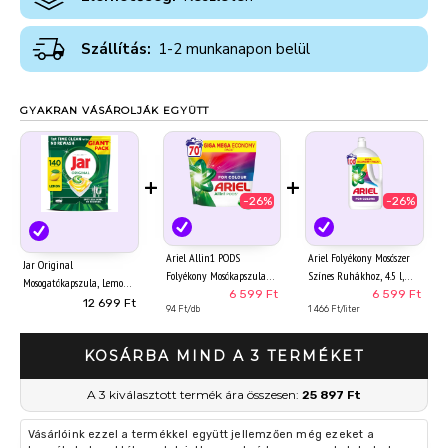
Szállítás:
1-2 munkanapon belül
GYAKRAN VÁSÁROLJÁK EGYÜTT
+
+
-26%
-26%
Ariel Allin1 PODS
Ariel Folyékony Mosószer
Jar Original
Folyékony Mosókapszula
Színes Ruhákhoz, 4.5 l,
Mosogatókapszula, Lemon,
Színes Ruhákhoz, 70
100 Mosáshoz
6 599 Ft
6 599 Ft
, 140 Mosogatókapszula,
12 699 Ft
Mosáshoz
94 Ft/db
1 466 Ft/liter
Újramosogatás Nélkül
KOSÁRBA MIND A 3 TERMÉKET
A 3 kiválasztott termék ára összesen:
25 897 Ft
Vásárlóink ezzel a termékkel együtt jellemzően még ezeket a