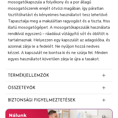
mosogatókapszula a folyékony és a por állagú
mosogatószerek erejét ötvözi magában, így páratlan
tisztítóhatást és kényelmes használatot tesz lehetővé.
Tapasztalja meg a makulátlan ragyogást és a tiszta, friss
illatú mosogatógépet. A mosogatókapszulák használata
rendkívül egyszerű – ráadásul vízlágyító sót és öblítőt is
tartalmaznak. Helyezzen egy kapszulát az adagolóba, és
azonnal zárja le a fedelét. Ne nyúljon hozzá nedves
kézzel. A kapszulát ne bontsa ki és ne szúrja fel. Minden
egyes használatot követően zárja le újra a tasakot.
TERMÉKJELLEMZŐK
RAGYOGÓ EDÉNYEK MÁR AZ 1. MOSOGATÁS
ÖSSZETEVŐK
ALKALMÁVAL, ÚJRAMOSOGATÁS NÉLKÜL: A Jar
5-15% nemionos felületaktív anyagok
Original mosogatókapszula már az első alkalommal
BIZTONSÁGI FIGYELMEZTETÉSEK
hatékonyan tisztít, így nincs szükség
oxigénalapú fehérítőszerek
Veszély. Súlyos szemkárosodást okoz. Gyermekektől
újramosogatásra
polikarboxilátok; <5% foszfonátok; enzimek
elzárva tartandó. SZEMBE KERÜLÉS ESETÉN: Több