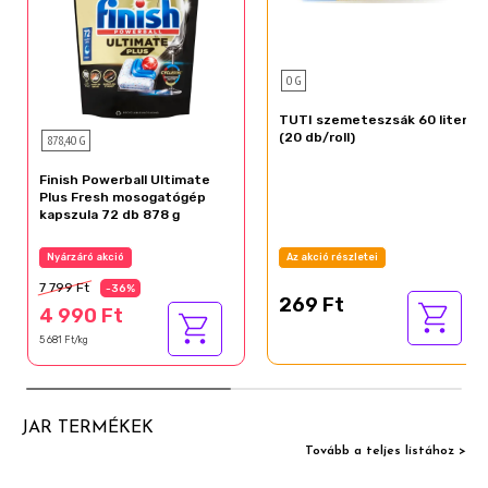
0 G
TUTI szemeteszsák 60 liter
(20 db/roll)
878,40 G
Finish Powerball Ultimate
Plus Fresh mosogatógép
kapszula 72 db 878 g
Az akció részletei
Nyárzáró akció
7 799 Ft
-36%
269 Ft
4 990 Ft
5 681 Ft/kg
JAR TERMÉKEK
Tovább a teljes listához >