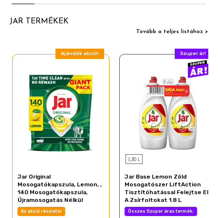
JAR TERMÉKEK
Tovább a teljes listához >
Ajándék akció!
Szuper ár!
1,80 L
Jar Original
Jar Base Lemon Zöld
Mosogatókapszula, Lemon, ,
Mosogatószer LiftAction
140 Mosogatókapszula,
Tisztítóhatással Felejtse El
Újramosogatás Nélkül
A Zsírfoltokat 1.8 L
Az akció részletei
Összes Szuper áras termék.