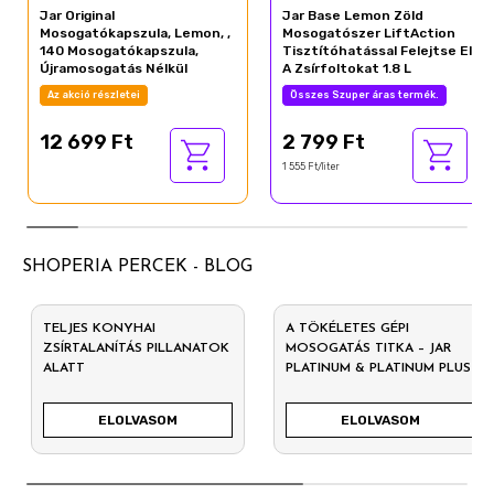
Jar Original
Jar Base Lemon Zöld
Mosogatókapszula, Lemon, ,
Mosogatószer LiftAction
140 Mosogatókapszula,
Tisztítóhatással Felejtse El
Újramosogatás Nélkül
A Zsírfoltokat 1.8 L
Az akció részletei
Összes Szuper áras termék.
12 699 Ft
2 799 Ft
1 555 Ft/liter
SHOPERIA PERCEK - BLOG
TELJES KONYHAI
A TÖKÉLETES GÉPI
ZSÍRTALANÍTÁS PILLANATOK
MOSOGATÁS TITKA – JAR
ALATT
PLATINUM & PLATINUM PLUS
ELOLVASOM
ELOLVASOM