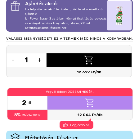
Ajándék akció:
Ha teljesíted az akció feltételeit, tiéd lehet a következő
ajándék:
Jar Power Spray, 3 az 1-ben,Könnyű tisztítás és ragyogás
az edényekhez és a konyhához, citrom,500 ml
Kattints az akció részleteihez!
VÁLASSZ MENNYISÉGET!
EZ A TERMÉK MÉG NINCS A KOSARADBAN.
1
-
+
12 699 Ft/db
Vegyél többet, JOBBAN MEGÉRI!
2
db
5%
kedvezmény
12 064 Ft/db
Legjobb ár!
Elérhetőség:
Készleten