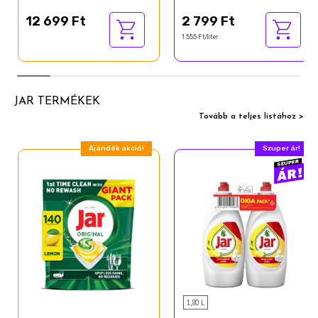
12 699 Ft
2 799 Ft
1 555 Ft/liter
JAR TERMÉKEK
Tovább a teljes listához >
Ajándék akció!
Szuper ár!
1,80 L