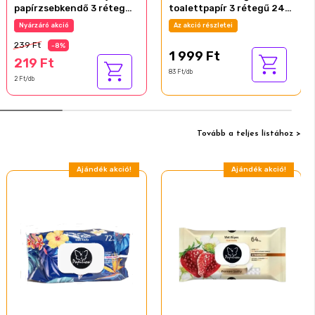
papírzsebkendő 3 réteg
toalettpapír 3 rétegű 24
100 db
tekercs
Nyárzáró akció
Az akció részletei
239 Ft
-8%
1 999 Ft
219 Ft
83 Ft/db
2 Ft/db
Tovább a teljes listához >
Ajándék akció!
Ajándék akció!