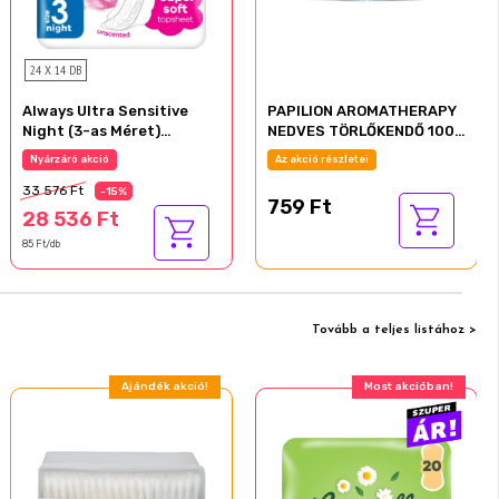
24 X 14 DB
Always Ultra Sensitive
PAPILION AROMATHERAPY
Night (3-as Méret)
NEDVES TÖRLŐKENDŐ 100
Egészségügyi Betét, 14 db
LAPOS KUPAKOS
Nyárzáró akció
Az akció részletei
33 576 Ft
-15%
759 Ft
28 536 Ft
85 Ft/db
Tovább a teljes listához >
Ajándék akció!
Most akcióban!