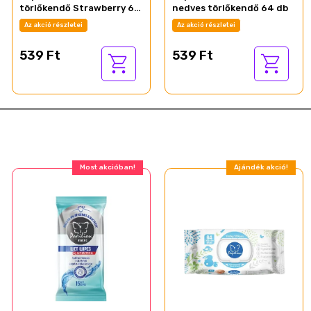
törlőkendő Strawberry 64
nedves törlőkendő 64 db
db
Az akció részletei
Az akció részletei
539 Ft
539 Ft
Most akcióban!
Ajándék akció!