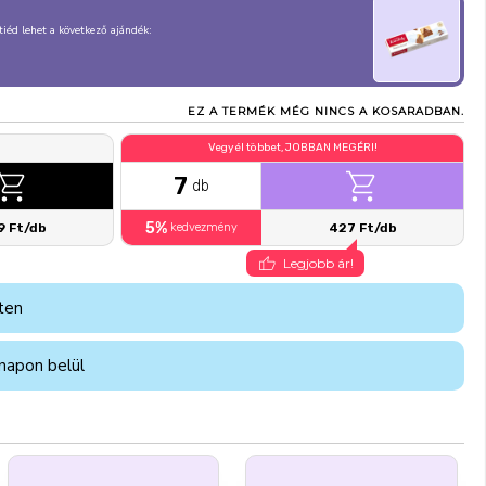
, tiéd lehet a következő ajándék:
EZ A TERMÉK MÉG NINCS A KOSARADBAN.
Vegyél többet, JOBBAN MEGÉRI!
7
db
5%
9 Ft/db
kedvezmény
427 Ft/db
Legjobb ár!
ten
napon belül