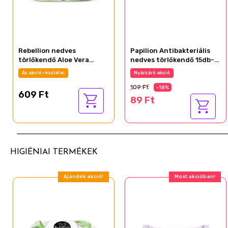
Rebellion nedves
Papilion Antibakteriális
törlőkendő Aloe Vera
nedves törlőkendő 15db-
100db-os
os
Az akció részletei
Nyárzáró akció
109 Ft
-18%
609 Ft
89 Ft
HIGIÉNIAI TERMÉKEK
Ajándék akció!
Most akcióban!