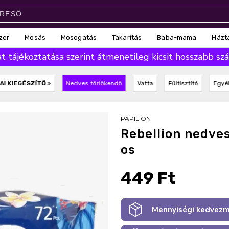
zer
Mosás
Mosogatás
Takarítás
Baba-mama
Házt
 tájékoztatása szerint átmenetileg kicsit hosszabb száll
AI KIEGÉSZÍTŐ
Nedves törlőkendő
Vatta
Fültisztító
Egyé
PAPILION
Rebellion nedve
os
449 Ft
Mennyiségi kedvezm