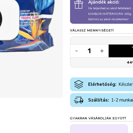
Ajándék akció:
Ha teljesíted az akció feltételeit
KAMBLY6 MATTERHORN 100g
Kattints az akció részleteihez!
VÁLASSZ MENNYISÉGET!
1
-
+
44
Elérhetőség:
Készle
Szállítás:
1-2 munka
GYAKRAN VÁSÁROLJÁK EGYÜTT