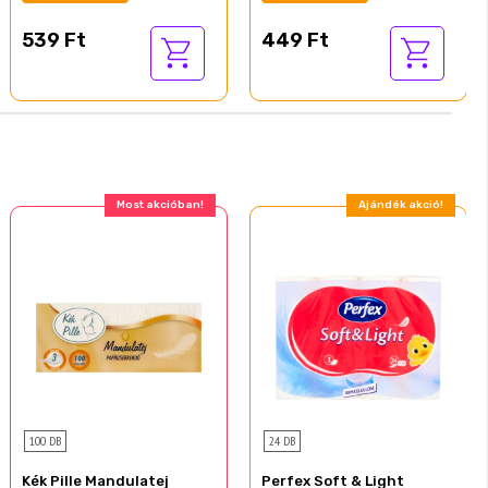
539 Ft
449 Ft
Most akcióban!
Ajándék akció!
100 DB
24 DB
Kék Pille Mandulatej
Perfex Soft & Light