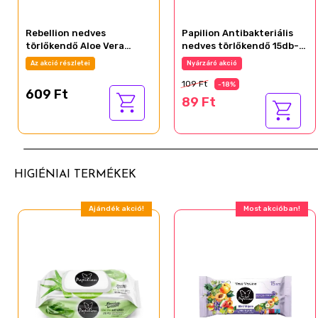
Rebellion nedves
Papilion Antibakteriális
törlőkendő Aloe Vera
nedves törlőkendő 15db-
100db-os
os
Az akció részletei
Nyárzáró akció
109 Ft
-18%
609 Ft
89 Ft
HIGIÉNIAI TERMÉKEK
Ajándék akció!
Most akcióban!