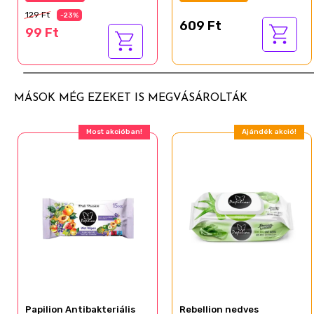
129 Ft
-23%
609 Ft
99 Ft
MÁSOK MÉG EZEKET IS MEGVÁSÁROLTÁK
Most akcióban!
Ajándék akció!
Papilion Antibakteriális
Rebellion nedves