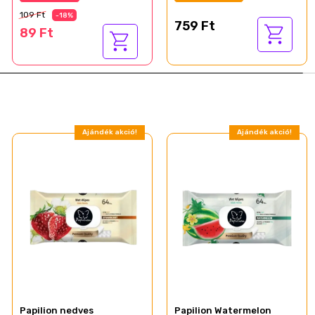
109 Ft
-18%
759 Ft
89 Ft
Ajándék akció!
Ajándék akció!
Papilion nedves
Papilion Watermelon