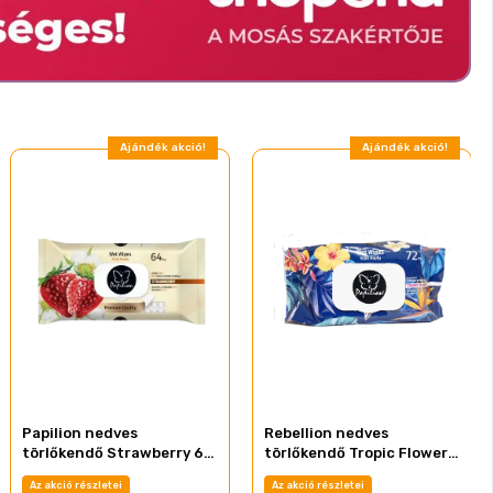
Ajándék akció!
Ajándék akció!
Papilion nedves
Rebellion nedves
törlőkendő Strawberry 64
törlőkendő Tropic Flowers
db
72db-os
Az akció részletei
Az akció részletei