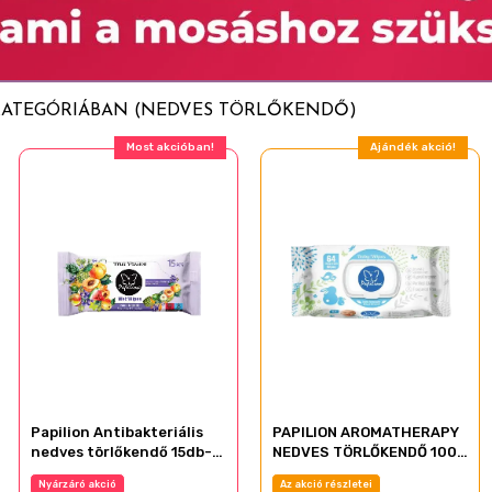
 KATEGÓRIÁBAN (NEDVES TÖRLŐKENDŐ)
Most akcióban!
Ajándék akció!
Papilion Antibakteriális
PAPILION AROMATHERAPY
nedves törlőkendő 15db-
NEDVES TÖRLŐKENDŐ 100
os
LAPOS KUPAKOS
Nyárzáró akció
Az akció részletei