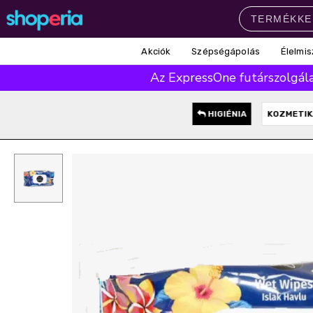
Akciók
Szépségápolás
Élelmis
Népszerű kategóriák
Az ExpressOne futárszolgálat
Szépségápolás
Élelmiszer
Mosás
Mosogatás
Takarítás
HIGIÉNIA
KOZMETIK
Baba-mama
Háztartás
Népszerű márkák
Pampers
Lenor
Finish
Violeta
Coccolino
Népszerű keresések
leukoplast
ariel
lenor
finish
pampers