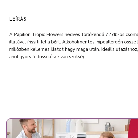
LEÍRÁS
A Papilion Tropic Flowers nedves törlőkendő 72 db-os csoma
illatával frissíti fel a bőrt. Alkoholmentes, hipoallergén össze
miközben kellemes illatot hagy maga után. Ideális utazáshoz,
ahol gyors felfrissülésre van szükség.