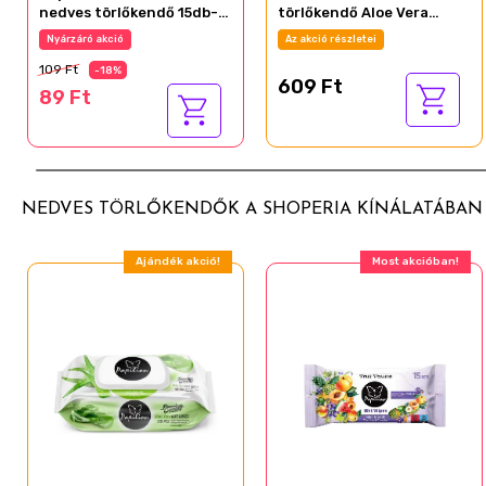
nedves törlőkendő 15db-
törlőkendő Aloe Vera
os
100db-os
Nyárzáró akció
Az akció részletei
109 Ft
-18%
609 Ft
89 Ft
NEDVES TÖRLŐKENDŐK A SHOPERIA KÍNÁLATÁBAN
Ajándék akció!
Most akcióban!