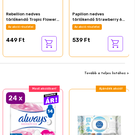
Rebellion nedves
Papilion nedves
törlőkendő Tropic Flowers
törlőkendő Strawberry 64
72db-os
db
Az akció részletei
Az akció részletei
449 Ft
539 Ft
Tovább a teljes listához >
Most akcióban!
Ajándék akció!
24
x