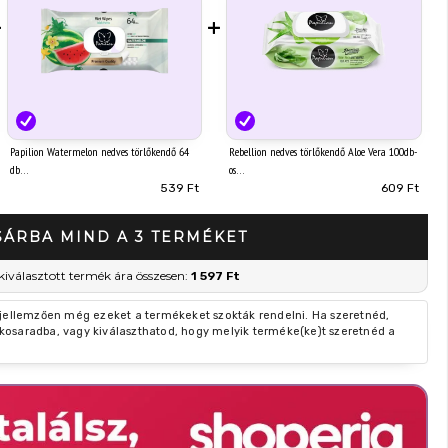
+
+
Papilion Watermelon nedves törlőkendő 64
Rebellion nedves törlőkendő Aloe Vera 100db-
db
os
539 Ft
609 Ft
SÁRBA MIND A 3 TERMÉKET
kiválasztott termék ára összesen:
1 597 Ft
 jellemzően még ezeket a termékeket szokták rendelni. Ha szeretnéd,
kosaradba, vagy kiválaszthatod, hogy melyik terméke(ke)t szeretnéd a