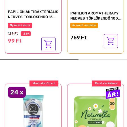
PAPILION ANTIBAKTERIÁLIS
PAPILION AROMATHERAPY
NEDVES TÖRLŐKENDŐ 15
NEDVES TÖRLŐKENDŐ 100
LAPOS
LAPOS KUPAKOS
Nyárzáró akció
Az akció részletei
129 Ft
-23%
759 Ft
99 Ft
Most akcióban!
Most akcióban!
24
x