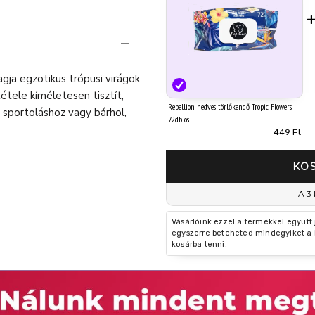
gja egzotikus trópusi virágok
tétele kíméletesen tisztít,
Rebellion nedves törlőkendő Tropic Flowers
 sportoláshoz vagy bárhol,
72db-os
449 Ft
KO
A 3 
Vásárlóink ezzel a termékkel együtt
egyszerre beteheted mindegyiket a 
kosárba tenni.