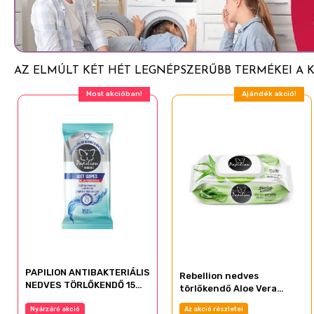
AZ ELMÚLT KÉT HÉT LEGNÉPSZERŰBB TERMÉKEI A
Most akcióban!
Ajándék akció!
PAPILION ANTIBAKTERIÁLIS
Rebellion nedves
NEDVES TÖRLŐKENDŐ 15
törlőkendő Aloe Vera
LAPOS
100db-os
Nyárzáró akció
Az akció részletei