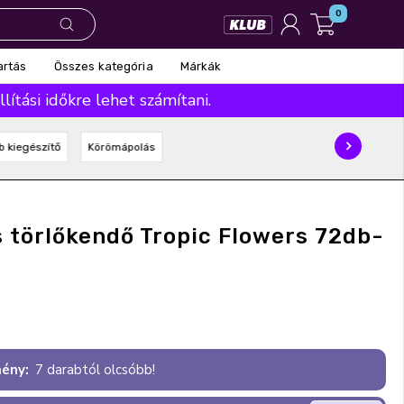
0
Összes kategória
Márkák
artás
ítási időkre lehet számítani.
b kiegészítő
Körömápolás
s törlőkendő Tropic Flowers 72db-
ény:
7 darabtól olcsóbb!