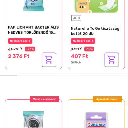
20 DB
PAPILION ANTIBAKTERIÁLIS
Naturella To Go tisztasági
NEDVES TÖRLŐKENDŐ 15
betét 20 db
LAPOS
Nyárzáró akció
Nyárzáró akció
3 096 Ft
479 Ft
-23%
-15%
2 376 Ft
407 Ft
20 Ft/db
Most akcióban!
Ajándék akció!