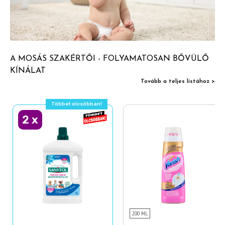
A MOSÁS SZAKÉRTŐI - FOLYAMATOSAN BŐVÜLŐ
KÍNÁLAT
Tovább a teljes listához >
Többet olcsóbban!
2
x
200 ML