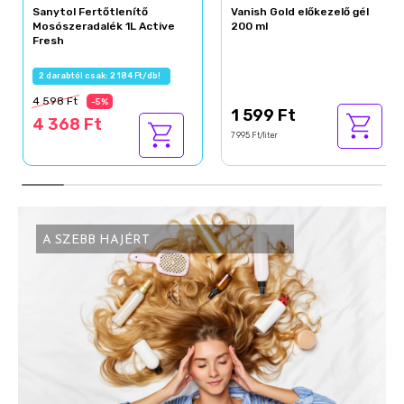
Sanytol Fertőtlenítő
Vanish Gold előkezelő gél
Mosószeradalék 1L Active
200 ml
Fresh
2 darabtól csak: 2 184 Ft/db!
4 598 Ft
-5%
1 599 Ft
4 368 Ft
7 995 Ft/liter
A SZEBB HAJÉRT