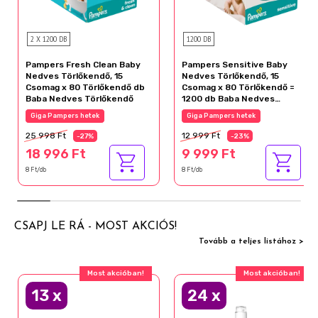
2 X 1200 DB
1200 DB
Pampers Fresh Clean Baby
Pampers Sensitive Baby
Nedves Törlőkendő, 15
Nedves Törlőkendő, 15
Csomag x 80 Törlőkendő db
Csomag x 80 Törlőkendő =
Baba Nedves Törlőkendő
1200 db Baba Nedves
Törlőkendő
Giga Pampers hetek
Giga Pampers hetek
25 998 Ft
12 999 Ft
-27%
-23%
18 996 Ft
9 999 Ft
8 Ft/db
8 Ft/db
CSAPJ LE RÁ - MOST AKCIÓS!
Tovább a teljes listához >
Most akcióban!
Most akcióban!
13
x
24
x