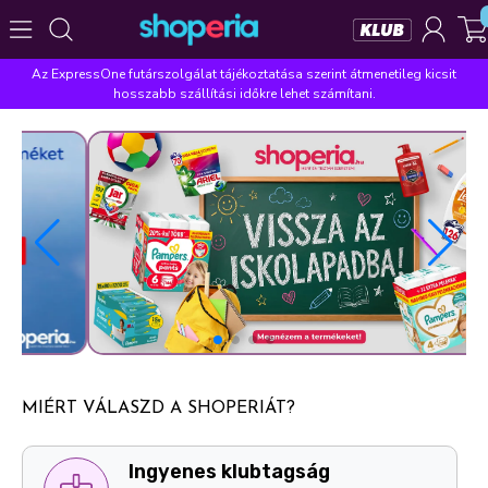
Az ExpressOne futárszolgálat tájékoztatása szerint átmenetileg kicsit
Népszerű kategóriák
hosszabb szállítási időkre lehet számítani.
Szépségápolás
Élelmiszer
Mosás
Mosogatás
Takarítás
Baba-mama
Háztartás
Népszerű márkák
Pampers
Lenor
Violeta
Coccolino
Silan
Népszerű keresések
leukoplast
ariel
lenor
finish
pampers
MIÉRT VÁLASZD A SHOPERIÁT?
Ingyenes személyes átvételi