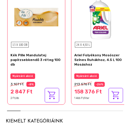
13 X 100 DB
24 X 4,50 L
Kék Pille Mandulatej
Ariel Folyékony Mosószer
papírzsebkendő 3 réteg 100
Színes Ruhákhoz, 4.5 l, 100
db
Mosáshoz
Nyárzáró akció
Nyárzáró akció
3 107 Ft
213 576 Ft
-8%
-26%
2 847 Ft
158 376 Ft
2 Ft/db
1 466 Ft/liter
KIEMELT KATEGÓRIÁINK