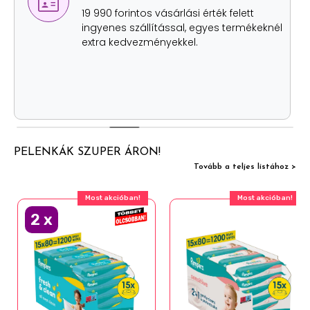
lehetőség
Értékhatártól függetlenül, szállítási
költség nélkül két helyen is átveheted
személyesen a rendelésed.
PELENKÁK SZUPER ÁRON!
Tovább a teljes listához >
Most akcióban!
Most akcióban!
2
x