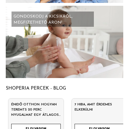
GONDOSKODJ A KICSIKRŐL,
MEGFIZETHETŐ ÁRON!
SHOPERIA PERCEK - BLOG
ÉNIDŐ OTTHON: HOGYAN
7 HIBA, AMIT ÉRDEMES
TEREMTS 20 PERC
ELKERÜLNI
NYUGALMAT EGY ÁTLAGOS
HÉTKÖZNAPON?
ELOLVASOM
ELOLVASOM