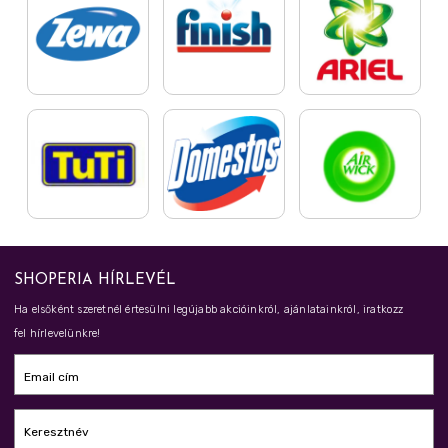
SHOPERIA HÍRLEVÉL
Ha elsőként szeretnél értesülni legújabb akcióinkról, ajánlatainkról, iratkozz
fel hírlevelünkre!
Email cím
Keresztnév