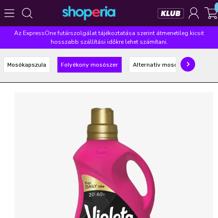
Az ExpressOne futárszolgálat tájékoztatása szerint átmenetileg kicsit
Népszerű kategóriák
hosszabb szállítási időkre lehet számítani.
Szépségápolás
Élelmiszer
Mosás
Mosogatás
Mosókapszula
Folyékony mosószer
Alternatív mosószer
Takarítás
Baba-mama
Háztartás
Népszerű márkák
Pampers
Lenor
Violeta
Coccolino
Silan
Népszerű keresések
leukoplast
ariel
lenor
finish
pampers