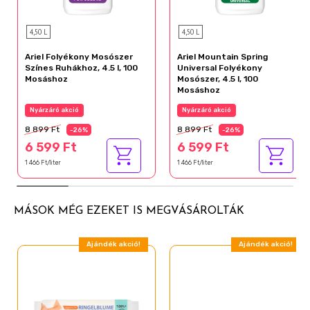
4,50 L
4,50 L
Ariel Folyékony Mosószer
Ariel Mountain Spring
Színes Ruhákhoz, 4.5 l, 100
Universal Folyékony
Mosáshoz
Mosószer, 4.5 l, 100
Mosáshoz
Nyárzáró akció
Nyárzáró akció
8 899 Ft
8 899 Ft
-26%
-26%
6 599 Ft
6 599 Ft
1 466 Ft/liter
1 466 Ft/liter
MÁSOK MÉG EZEKET IS MEGVÁSÁROLTÁK
Ajándék akció!
Ajándék akció!