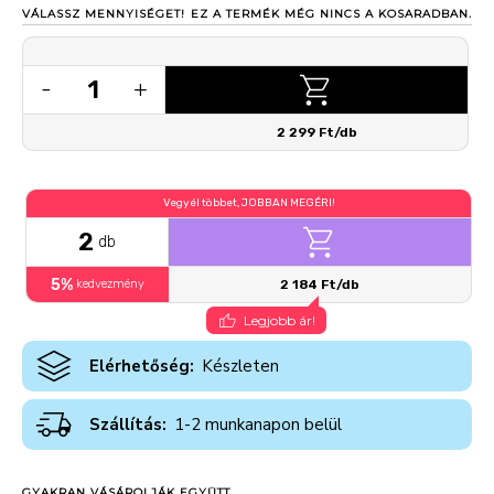
VÁLASSZ MENNYISÉGET!
EZ A TERMÉK MÉG NINCS A KOSARADBAN.
1
-
+
2 299 Ft/db
Vegyél többet, JOBBAN MEGÉRI!
2
db
5%
kedvezmény
2 184 Ft/db
Legjobb ár!
Elérhetőség:
Készleten
Szállítás:
1-2 munkanapon belül
GYAKRAN VÁSÁROLJÁK EGYÜTT