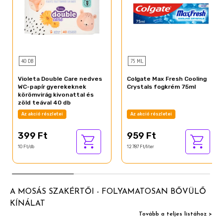
40 DB
75 ML
Violeta Double Care nedves
Colgate Max Fresh Cooling
WC-papír gyerekeknek
Crystals fogkrém 75ml
körömvirág kivonattal és
zöld teával 40 db
Az akció részletei
Az akció részletei
399 Ft
959 Ft
10 Ft/db
12 787 Ft/liter
A MOSÁS SZAKÉRTŐI - FOLYAMATOSAN BŐVÜLŐ
KÍNÁLAT
Tovább a teljes listához >