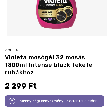
VIOLETA
Violeta mosógél 32 mosás
1800ml Intense black fekete
ruhákhoz
2 299 Ft
Mennyiségi kedvezmény:
2 darabtól olcsóbb!