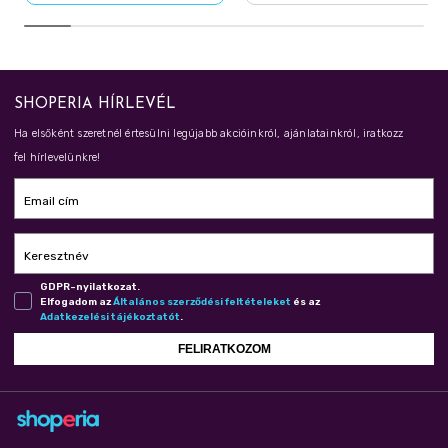
SHOPERIA HÍRLEVÉL
Ha elsőként szeretnél értesülni legújabb akcióinkról, ajánlatainkról, iratkozz
fel hírlevelünkre!
Email cím
Keresztnév
GDPR-nyilatkozat.
Elfogadom az
Ál­ta­lá­nos szer­ző­dé­si fel­té­te­le­ket
és az
Adat­ke­ze­lé­si tá­jé­koz­ta­tót
.
FELIRATKOZOM