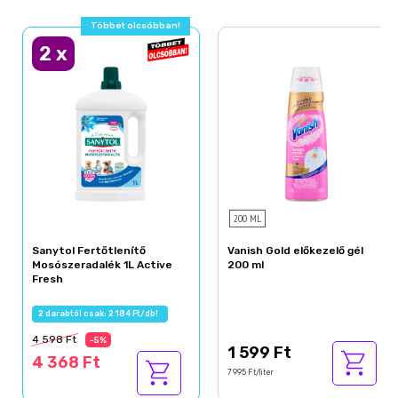
Többet olcsóbban!
2
x
200 ML
Sanytol Fertőtlenítő
Vanish Gold előkezelő gél
Mosószeradalék 1L Active
200 ml
Fresh
2 darabtól csak: 2 184 Ft/db!
4 598 Ft
-5%
1 599 Ft
4 368 Ft
7 995 Ft/liter