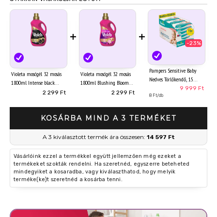
+
+
-23%
Pampers Sensitive Baby
Violeta mosógél 32 mosás
Violeta mosógél 32 mosás
Nedves Törlőkendő, 15
1800ml Intense black
1800ml Blushing Bloom
Csomag x 80 Törlőkendő =
9 999 Ft
fekete ruhákhoz
károsodott ruhákhoz
2 299 Ft
2 299 Ft
1200 db Baba Nedves
8 Ft/db
Törlőkendő
KOSÁRBA MIND A 3 TERMÉKET
A 3 kiválasztott termék ára összesen:
14 597 Ft
Vásárlóink ezzel a termékkel együtt jellemzően még ezeket a
termékeket szokták rendelni. Ha szeretnéd, egyszerre beteheted
mindegyiket a kosaradba, vagy kiválaszthatod, hogy melyik
terméke(ke)t szeretnéd a kosárba tenni.