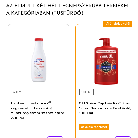
TETŐTŐL TALPIG TISZTÁVÁ VARÁZSOL: TEST-,
AZ ELMÚLT KÉT HÉT LEGNÉPSZERŰBB TERMÉKEI
Sodium Salicylate
HAJ- ÉS ARCTISZTÍTÁS az idő- és helytakarékos
A KATEGÓRIÁBAN (TUSFÜRDŐ)
Old Spice férfi tusfürdővel
Citric Acid
Ajándék akció!
Linalool
Disodium EDTA
Limonene
Sodium Hydroxide
Coumarin
CI 42090
600 ML
1000 ML
Lactovit Lactourea¹⁰
Old Spice Captain Férfi 3 az
regeneráló, feszesítő
1-ben Sampon és Tusfürdő,
tusfürdő extra száraz bőrre
1000 ml
600 ml
Az akció részletei