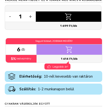
VÁLASSZ MENNYISÉGET!
EZ A TERMÉK MÉG NINCS A KOSARADBAN.
1
-
+
1 699 Ft/db
Vegyél többet, JOBBAN MEGÉRI!
6
db
5%
kedvezmény
1 614 Ft/db
Legjobb ár!
Elérhetőség:
10-nél kevesebb van raktáron
Szállítás:
1-2 munkanapon belül
GYAKRAN VÁSÁROLJÁK EGYÜTT