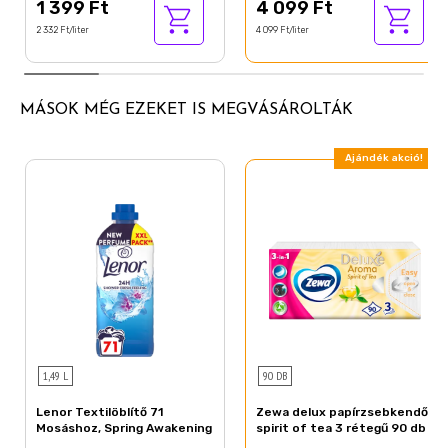
1 399 Ft
4 099 Ft
2 332 Ft/liter
4 099 Ft/liter
MÁSOK MÉG EZEKET IS MEGVÁSÁROLTÁK
Ajándék akció!
1,49 L
90 DB
Lenor Textilöblítő 71
Zewa delux papírzsebkendő
Mosáshoz, Spring Awakening
spirit of tea 3 rétegű 90 db