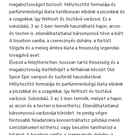
magabiztosságot biztosít. Mélytisztító formulája és
parfümminőségű illata hatékonyan elbánik a piszokkal és
a szagokkal, így felfrissít és tisztává varázsol. Ez a
sokoldalú, 3 az 1-ben termék használható hajon, arcon
és testen is, ellenállhatatlanul bársonyossá téve a bőrt.
A bourbon vanília, a cseresznyés dohány, a füstölt
tölgyfa és a meleg ámbra illata a frissesség legendás
lovagjává avat.
Élvezd a felejthetetlen, hosszan tartó frissesség és a
magabiztosság illatfelhőjét a férfiaknak készült Old
Spice Epic sampon és tusfürdő használatával.
Mélytisztító formulája és parfümminőségű illata elbánik
a piszokkal és a szagokkal, így felfrissít és tisztává
varázsol. Sokoldalú, 3 az 1-ben termék, melyet a hajon,
az arcon és a testen is bevethetsz. Ellenállhatatlanul
bársonyossá varázsolja bőrödet, te pedig végre
fontosabb feladatokra koncentrálhatsz: például menő
szerződéseket köthetsz, vagy beszélni taníthatod a
halakat. A bourbon vanília, a cseresznyés dohány, a