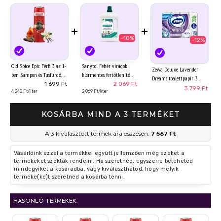
+
+
-10%
-12%
Old Spice Epic Férfi 3 az 1-
Sanytol Fehér virágok
Zewa Deluxe Lavender
ben Sampon és Tusfürdő,
klórmentes fertőtlenítő
Dreams toalettpapír 3
400 ml
mosószeradalék 1 l
1 699 Ft
2 069 Ft
rétegű 24 tekercs
3 799 Ft
4 248 Ft/liter
2 069 Ft/liter
KOSÁRBA MIND A 3 TERMÉKET
A 3 kiválasztott termék ára összesen:
7 567 Ft
Vásárlóink ezzel a termékkel együtt jellemzően még ezeket a
termékeket szokták rendelni. Ha szeretnéd, egyszerre beteheted
mindegyiket a kosaradba, vagy kiválaszthatod, hogy melyik
terméke(ke)t szeretnéd a kosárba tenni.
HASONLÓ TERMÉKEK: