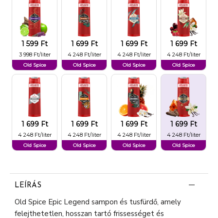
1 599 Ft
1 699 Ft
1 699 Ft
1 699 Ft
3 998 Ft/liter
4 248 Ft/liter
4 248 Ft/liter
4 248 Ft/liter
Old Spice
Old Spice
Old Spice
Old Spice
1 699 Ft
1 699 Ft
1 699 Ft
1 699 Ft
4 248 Ft/liter
4 248 Ft/liter
4 248 Ft/liter
4 248 Ft/liter
Old Spice
Old Spice
Old Spice
Old Spice
LEÍRÁS
Old Spice Epic Legend sampon és tusfürdő, amely
felejthetetlen, hosszan tartó frissességet és