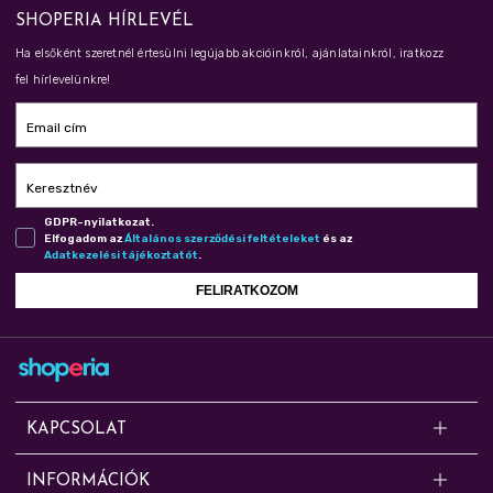
SHOPERIA HÍRLEVÉL
Ha elsőként szeretnél értesülni legújabb akcióinkról, ajánlatainkról, iratkozz
fel hírlevelünkre!
Email cím
Keresztnév
GDPR-nyilatkozat.
Elfogadom az
Ál­ta­lá­nos szer­ző­dé­si fel­té­te­le­ket
és az
Adat­ke­ze­lé­si tá­jé­koz­ta­tót
.
FELIRATKOZOM
KAPCSOLAT
Kérdésed van? Segítünk!
INFORMÁCIÓK