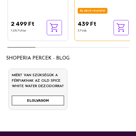
Az akció részletei
2 499 Ft
439 Ft
1 676 Ft/liter
5 Ft/db
SHOPERIA PERCEK - BLOG
MIÉRT VAN SZÜKSÉGÜK A
FÉRFIAKNAK AZ OLD SPICE
WHITE WATER DEZODORRA?
ELOLVASOM