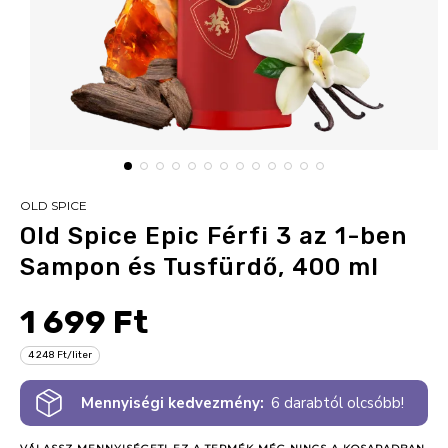
OLD SPICE
Old Spice Epic Férfi 3 az 1-ben
Sampon és Tusfürdő, 400 ml
1 699 Ft
4 248 Ft/liter
Mennyiségi kedvezmény:
6 darabtól olcsóbb!