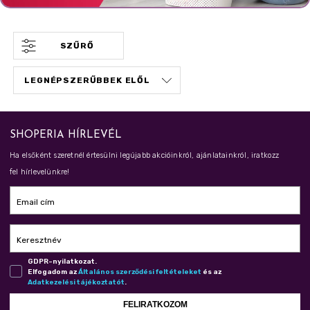
SZŰRŐ
SHOPERIA HÍRLEVÉL
Ha elsőként szeretnél értesülni legújabb akcióinkról, ajánlatainkról, iratkozz
fel hírlevelünkre!
Email cím
Keresztnév
GDPR-nyilatkozat.
Elfogadom az
Ál­ta­lá­nos szer­ző­dé­si fel­té­te­le­ket
és az
Adat­ke­ze­lé­si tá­jé­koz­ta­tót
.
FELIRATKOZOM