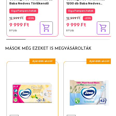
Baba Nedves Törlőkendő
1200 db Baba Nedves
Törlőkendő
Giga Pampers hetek
Giga Pampers hetek
12 999 Ft
12 999 Ft
-23%
-23%
9 999 Ft
9 999 Ft
8 Ft/db
8 Ft/db
MÁSOK MÉG EZEKET IS MEGVÁSÁROLTÁK
Ajándék akció!
Ajándék akció!