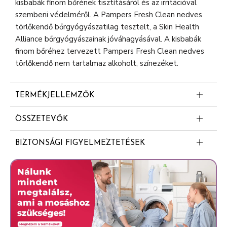
kisbabák finom bőrének tisztításáról és az irritációval
szembeni védelméről. A Pampers Fresh Clean nedves
törlőkendő bőrgyógyászatilag tesztelt, a Skin Health
Alliance bőrgyógyászainak jóváhagyásával. A kisbabák
finom bőréhez tervezett Pampers Fresh Clean nedves
törlőkendő nem tartalmaz alkoholt, színezéket.
TERMÉKJELLEMZŐK
A pelenka alatti területek, a kéz és a kisbaba
ÖSSZETEVŐK
arcának alaposabb tisztítására (a korábbi termékhez
Aqua
képest)
BIZTONSÁGI FIGYELMEZTETÉSEK
Citric Acid
A nedves törlőkendő különleges formulája a
A fulladás és/vagy önfojtás veszélyének elkerülése érdekébe
pamutnál és a víznél is kíméletesebben óvja a bőr
PEG-40 Hydrogenated Castor Oil
csomagolóanyagot tartsa csecsemőktől és gyermekektől táv
természetes pH-értékét
Sodium Citrate
Bőrgyógyászatilag tesztelt
Sodium Benzoate
0% alkohol, színezék
Sorbitan Caprylate
Puhább és vastagabb anyaga (a korábbi termékhez