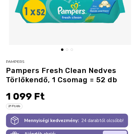
PAMPERS
Pampers Fresh Clean Nedves
Törlőkendő, 1 Csomag = 52 db
1 099 Ft
21 Ft/db
Mennyiségi kedvezmény:
24 darabtól olcsóbb!