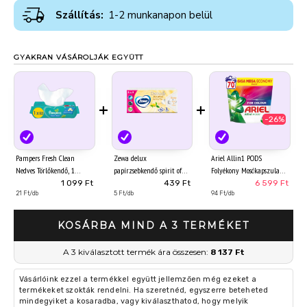
Szállítás:
1-2 munkanapon belül
GYAKRAN VÁSÁROLJÁK EGYÜTT
+
+
-26%
Pampers Fresh Clean
Zewa delux
Ariel Allin1 PODS
Nedves Törlőkendő, 1
papírzsebkendő spirit of
Folyékony Mosókapszula
Csomag = 52 db
tea 3 rétegű 90 db
Színes Ruhákhoz, 70
1 099 Ft
439 Ft
6 599 Ft
21 Ft/db
5 Ft/db
Mosáshoz
94 Ft/db
KOSÁRBA MIND A 3 TERMÉKET
A 3 kiválasztott termék ára összesen:
8 137 Ft
Vásárlóink ezzel a termékkel együtt jellemzően még ezeket a
termékeket szokták rendelni. Ha szeretnéd, egyszerre beteheted
mindegyiket a kosaradba, vagy kiválaszthatod, hogy melyik