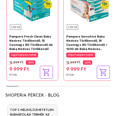
1200 DB
1200 DB
Pampers Fresh Clean Baby
Pampers Sensitive Baby
Nedves Törlőkendő, 15
Nedves Törlőkendő, 15
Csomag x 80 Törlőkendő db
Csomag x 80 Törlőkendő =
Baba Nedves Törlőkendő
1200 db Baba Nedves
Törlőkendő
Giga Pampers hetek
Giga Pampers hetek
12 999 Ft
12 999 Ft
-23%
-23%
9 999 Ft
9 999 Ft
8 Ft/db
8 Ft/db
SHOPERIA PERCEK - BLOG
TOP 5 NÉLKÜLÖZHETETLEN
BABAÁPOLÁSI TERMÉK AZ