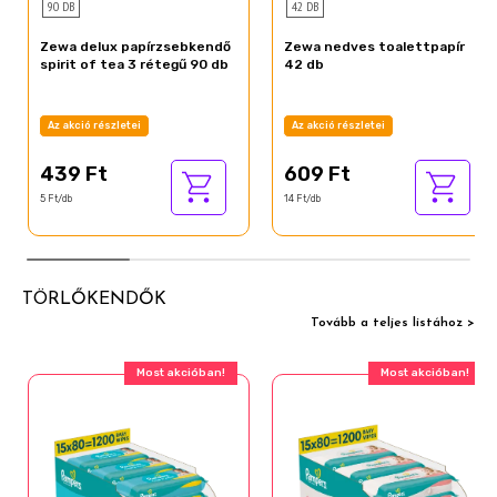
90 DB
42 DB
Zewa delux papírzsebkendő
Zewa nedves toalettpapír
spirit of tea 3 rétegű 90 db
42 db
Az akció részletei
Az akció részletei
439 Ft
609 Ft
5 Ft/db
14 Ft/db
TÖRLŐKENDŐK
Tovább a teljes listához >
Most akcióban!
Most akcióban!