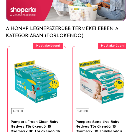
Disodium EDTA
képest) minden eddiginél alaposabban tisztít
Parfum
Növényi eredetű rostok felhasználásával készül
Xanthan Gum
A Skin Health Alliance bőrgyógyászai által
A HÓNAP LEGNÉPSZERŰBB TERMÉKEI EBBEN A
jóváhagyott termék
KATEGÓRIÁBAN (TÖRLŐKENDŐ)
Frissítő illattal, hogy a kisbaba tisztítása kellemes
Most akcióban!
Most akcióban!
élmény legyen
1200 DB
1200 DB
Pampers Fresh Clean Baby
Pampers Sensitive Baby
Nedves Törlőkendő, 15
Nedves Törlőkendő, 15
Csomag x 80 Törlőkendő db
Csomag x 80 Törlőkendő =