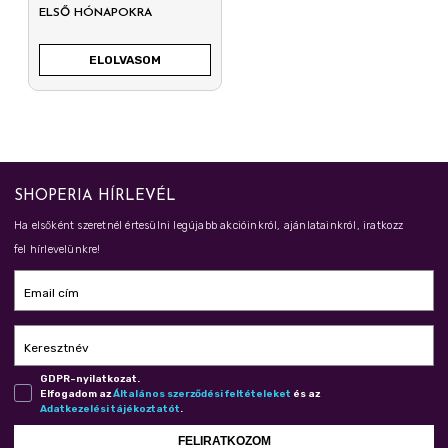
ELSŐ HÓNAPOKRA
ELOLVASOM
SHOPERIA HÍRLEVÉL
Ha elsőként szeretnél értesülni legújabb akcióinkról, ajánlatainkról, iratkozz
fel hírlevelünkre!
Email cím
Keresztnév
GDPR-nyilatkozat.
Elfogadom az
Ál­ta­lá­nos szer­ző­dé­si fel­té­te­le­ket
és az
Adat­ke­ze­lé­si tá­jé­koz­ta­tót
.
FELIRATKOZOM