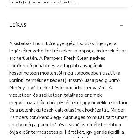
terméke(ke)t szeretnéd a kosárba tenni.
LEÍRÁS
A kisbabák finom bőre gyengéd tisztítást igényel a
legérzékenyebb testrészeken: a popsi, a kis kezek és az
arc területén. A Pampers Fresh Clean nedves
törlőkendő puhább és vastagabb anyagának
köszönhetően mostantól még alaposabban tisztít (a
korábbi termékhez képest), frissítő illata pedig üdítő
élményt nyújt neked és kisbabádnak egyaránt. A
vizeletben és székletben található enzimek
megváltoztatják a bőr pH-értékét, így növelik az irritáció
és a pelenkakiütések kialakulásának kockázatát. Minden
Pampers törlőkendő egy különleges formulát tartalmaz,
amely még a pamutnál és a víznél is kíméletesebben
óvja a bőr természetes pH-értékét, így gondoskodik a