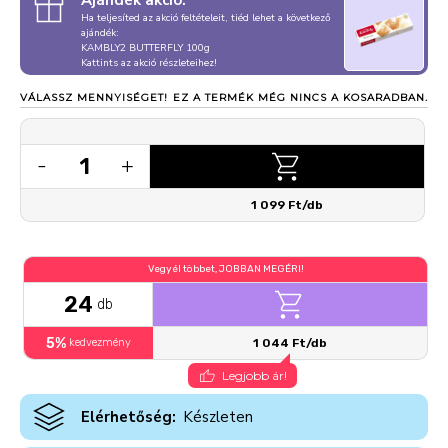
Ajándék akció:
Ha teljesíted az akció feltételeit, tiéd lehet a következő
ajándék:
KAMBLY2 BUTTERFLY 100g
Kattints az akció részleteihez!
VÁLASSZ MENNYISÉGET!
EZ A TERMÉK MÉG NINCS A KOSARADBAN.
1
-
+
1 099 Ft/db
Vegyél többet, JOBBAN MEGÉRI!
24
db
5%
kedvezmény
1 044 Ft/db
Legjobb ár!
Elérhetőség:
Készleten