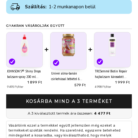
Szállítás:
1-2 munkanapon belül
GYAKRAN VÁSÁROLJÁK EGYÜTT
+
+
JOHNSON'S® Shiny Drops
TRESemmé Biotin Repair
Univer alma-banán
balzsam-spray 200 ml
hajbalzsam károsodott
csirkehússal bébiétel 6
hajra 400 ml
1 899 Ft
1 999 Ft
hónapos kortól 163 g
579 Ft
9 495 Ft/liter
4 998 Ft/liter
KOSÁRBA MIND A 3 TERMÉKET
A 3 kiválasztott termék ára összesen:
4 477 Ft
Vásárlóink ezzel a termékkel együtt jellemzően még ezeket a
termékeket szokták rendelni. Ha szeretnéd, egyszerre beteheted
mindegyiket a kosaradba, vagy kiválaszthatod, hogy melyik