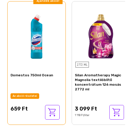
Ajándék akció!
2772 ML
Domestos 750ml Ocean
Silan Aromatherapy Magic
Magnolia textilöblítő
koncentrátum 126 mosás
2772 ml
Az akció részletei
659 Ft
3 099 Ft
1 118 Ft/liter