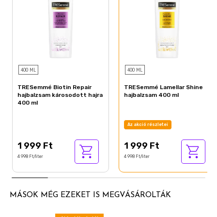
400 ML
400 ML
TRESemmé Biotin Repair
TRESemmé Lamellar Shine
hajbalzsam károsodott hajra
hajbalzsam 400 ml
400 ml
Az akció részletei
1 999 Ft
1 999 Ft
4 998 Ft/liter
4 998 Ft/liter
MÁSOK MÉG EZEKET IS MEGVÁSÁROLTÁK