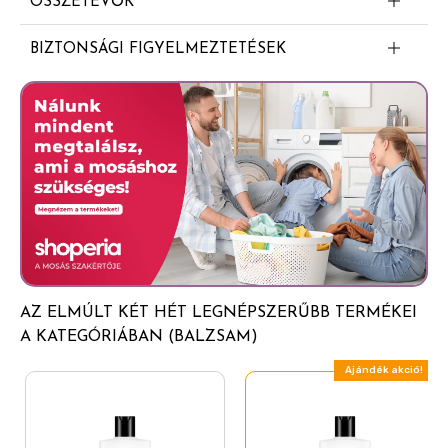
ÖSSZETEVŐK
Aqua
BIZTONSÁGI FIGYELMEZTETÉSEK
Silk amino acids
FIGYELMEZTETÉS: Gyermekektől elzárva tartandó. A
Behentrimonium chloride
csomagolás apró részeket tartalmaz, amelyek
Distearyldimonium chloride
fulladásveszélyt okozhatnak. Kizárólag külsőleges
használatra.
Argania spinosa kernel oil (argan oil)
Glycerin
Polysorbate 20
Isopropyl alcohol
Sodium chloride
AZ ELMÚLT KÉT HÉT LEGNÉPSZERŰBB TERMÉKEI
Citric acid
A KATEGÓRIÁBAN (BALZSAM)
Sodium benzoate
Ajándék akció!
Parfum
A vastag betűtípus a természetes eredetű
összetevőket jelöli