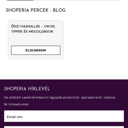
SHOPERIA PERCEK - BLOG
ŐSZI HAJHULLÁS – OKOK,
TIPPEK ÉS MEGOLDÁSOK
ELOLVASOM
SHOPERIA HÍRLEVÉL
Ha elsőként szeretnél értesülni legújabb akcióinkról, ajánlatainkról, iratkozz
fel hírlevelünkre!
Email cím