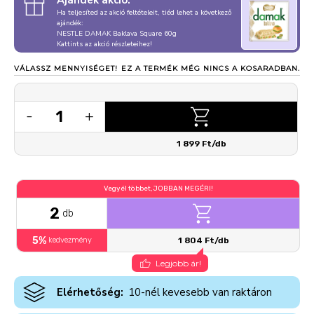
Ajándék akció:
Ha teljesíted az akció feltételeit, tiéd lehet a következő
ajándék:
NESTLE DAMAK Baklava Square 60g
Kattints az akció részleteihez!
VÁLASSZ MENNYISÉGET!
EZ A TERMÉK MÉG NINCS A KOSARADBAN.
1
-
+
1 899 Ft/db
Vegyél többet, JOBBAN MEGÉRI!
2
db
5%
kedvezmény
1 804 Ft/db
Legjobb ár!
Elérhetőség:
10-nél kevesebb van raktáron