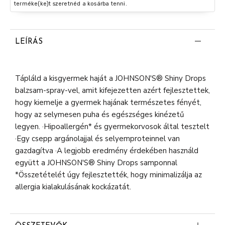
terméke(ke)t szeretnéd a kosárba tenni.
LEÍRÁS
Tápláld a kisgyermek haját a JOHNSON'S® Shiny Drops
balzsam-spray-vel, amit kifejezetten azért fejlesztettek,
hogy kiemelje a gyermek hajának természetes fényét,
hogy az selymesen puha és egészséges kinézetű
legyen. ·Hipoallergén* és gyermekorvosok által tesztelt
·Egy csepp argánolajjal és selyemproteinnel van
gazdagítva ·A legjobb eredmény érdekében használd
együtt a JOHNSON'S® Shiny Drops samponnal
*Összetételét úgy fejlesztették, hogy minimalizálja az
allergia kialakulásának kockázatát.