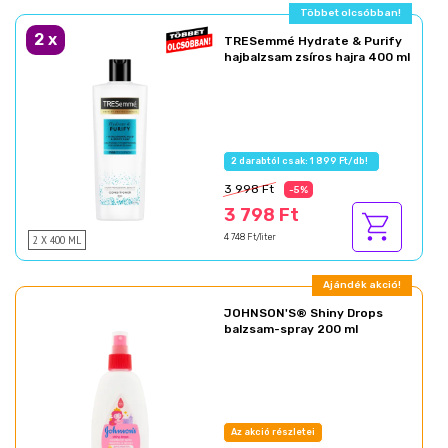
Többet olcsóbban!
2
x
TRESemmé Hydrate & Purify
hajbalzsam zsíros hajra 400 ml
2 darabtól csak: 1 899 Ft/db!
3 998 Ft
-5%
3 798 Ft
2 X 400 ML
4 748 Ft/liter
Ajándék akció!
JOHNSON'S® Shiny Drops
balzsam-spray 200 ml
Az akció részletei