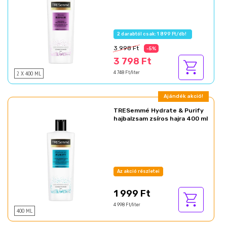
2 darabtól csak: 1 899 Ft/db!
3 998 Ft
-5%
3 798 Ft
2 X 400 ML
4 748 Ft/liter
Ajándék akció!
TRESemmé Hydrate & Purify
hajbalzsam zsíros hajra 400 ml
Az akció részletei
1 999 Ft
4 998 Ft/liter
400 ML