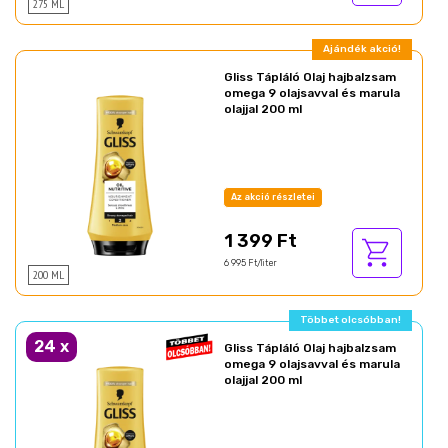
275 ML
Ajándék akció!
Gliss Tápláló Olaj hajbalzsam
omega 9 olajsavval és marula
olajjal 200 ml
Az akció részletei
1 399 Ft
6 995 Ft/liter
200 ML
Többet olcsóbban!
24
x
Gliss Tápláló Olaj hajbalzsam
omega 9 olajsavval és marula
olajjal 200 ml