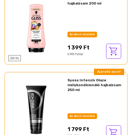
hajbalzsam 200 ml
Az akció részletei
1 399 Ft
6 995 Ft/liter
200 ML
Ajándék akció!
Syoss Intenzív Glaze
mélykondícionáló hajbalzsam
250 ml
Az akció részletei
1 799 Ft