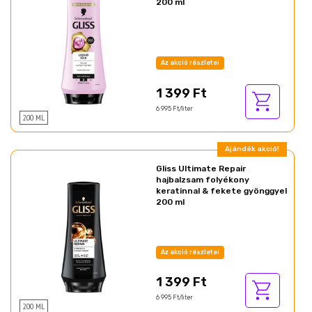
200 ml
Az akció részletei
1 399 Ft
6 995 Ft/liter
200 ML
Ajándék akció!
Gliss Ultimate Repair
hajbalzsam folyékony
keratinnal & fekete gyönggyel
200 ml
Az akció részletei
1 399 Ft
6 995 Ft/liter
200 ML