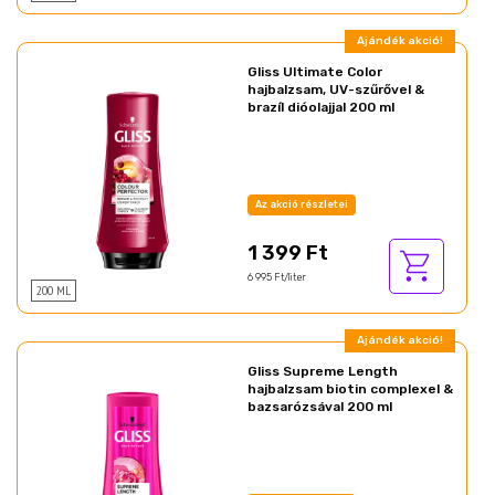
Ajándék akció!
Gliss Ultimate Color
hajbalzsam, UV-szűrővel &
brazíl dióolajjal 200 ml
Az akció részletei
1 399 Ft
6 995 Ft/liter
200 ML
Ajándék akció!
Gliss Supreme Length
hajbalzsam biotin complexel &
bazsarózsával 200 ml