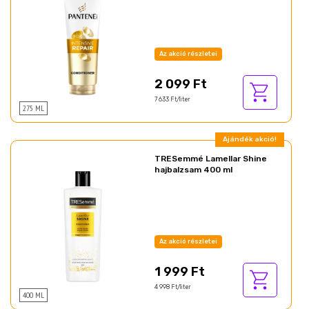
Az akció részletei
2 099 Ft
7 633 Ft/liter
275 ML
Ajándék akció!
TRESemmé Lamellar Shine
hajbalzsam 400 ml
Az akció részletei
1 999 Ft
4 998 Ft/liter
400 ML