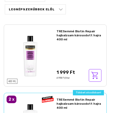
TRESemmé Biotin Repair
hajbalzsam károsodott hajra
400 ml
1 999 Ft
4 998 Ft/liter
400 ML
Többet olcsóbban!
2
x
TRESemmé Biotin Repair
hajbalzsam károsodott hajra
400 ml