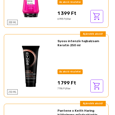
Az akció részletei
1 399 Ft
6 995 Ft/liter
200 ML
Ajándék akció!
Syoss intenzív hajbalzsam
Keratin 250 ml
Az akció részletei
1 799 Ft
7 196 Ft/liter
250 ML
Ajándék akció!
Pantene x Keith Haring
különleges művészkiadás