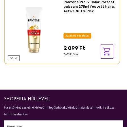
Pantene Pro-V Color Protect
balzsam 275ml festett hajra.
Active Nutri-Plex
Az akció részletei
2 099 Ft
7 633 Ft/liter
275 ML
SHOPERIA HÍRLEVÉL
Ha elsőként szeretnél értesülni legújabb akcióinkról, ajánlatainkról, iratkozz
fel hírlevelünkre!
Email cím