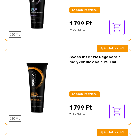
Az akció részletei
1 799 Ft
7 196 Ft/liter
250 ML
Ajándék akció!
Syoss Intenzív Regeneráló
mélykondícionáló 250 ml
Az akció részletei
1 799 Ft
7 196 Ft/liter
250 ML
Ajándék akció!