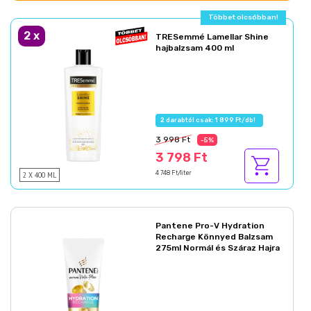
Többet olcsóbban!
2
x
TRESemmé Lamellar Shine
hajbalzsam 400 ml
2 darabtól csak: 1 899 Ft/db!
3 998 Ft
-5%
3 798 Ft
2 X 400 ML
4 748 Ft/liter
Pantene Pro-V Hydration
Recharge Könnyed Balzsam
275ml Normál és Száraz Hajra