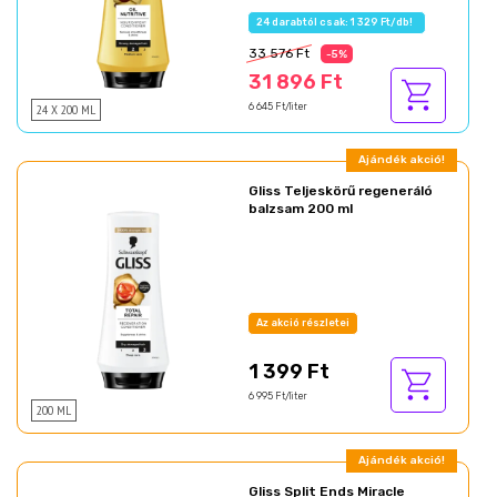
24 darabtól csak: 1 329 Ft/db!
33 576 Ft
-5%
31 896 Ft
24 X 200 ML
6 645 Ft/liter
Ajándék akció!
Gliss Teljeskörű regeneráló
balzsam 200 ml
Az akció részletei
1 399 Ft
6 995 Ft/liter
200 ML
Ajándék akció!
Gliss Split Ends Miracle