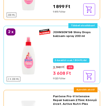
1 899 Ft
9 495 Ft/liter
200 ML
Többet olcsóbban!
2
x
JOHNSON'S® Shiny Drops
balzsam-spray 200 ml
2 darabtól csak: 1 804 Ft/db!
3 798 Ft
-5%
3 608 Ft
2 X 200 ML
9 020 Ft/liter
Ajándék akció!
Pantene Pro-V Intensive
Repair balzsam 275ml. Könnyű
érzet. Active Nutri-Plex