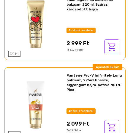
balzsam 220ml. Száraz,
károsodott hajra
Az akció részletei
2 999 Ft
13 632 Ft/liter
220 ML
Ajándék akció!
Pantene Pro-V Inifnitely Long
balzsam, 275ml hosszú,
elgyengült hajra. Active Nutri-
Plex
Az akció részletei
2 099 Ft
7 633 Ft/liter