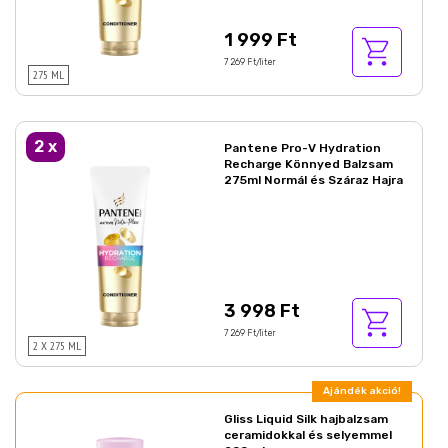
1 999 Ft
7 269 Ft/liter
275 ML
2
x
Pantene Pro-V Hydration
Recharge Könnyed Balzsam
275ml Normál és Száraz Hajra
3 998 Ft
7 269 Ft/liter
2 X 275 ML
Ajándék akció!
Gliss Liquid Silk hajbalzsam
ceramidokkal és selyemmel