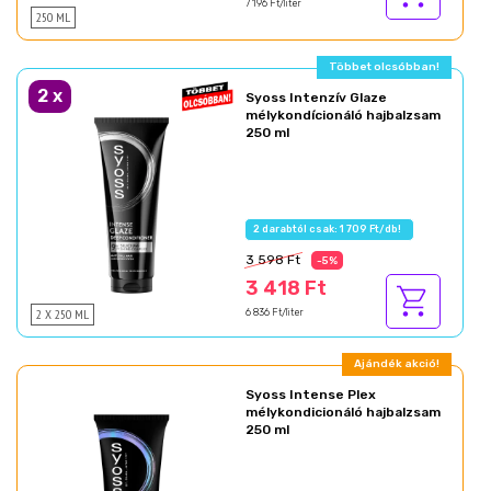
7 196 Ft/liter
250 ML
Többet olcsóbban!
2
x
Syoss Intenzív Glaze
mélykondícionáló hajbalzsam
250 ml
2 darabtól csak: 1 709 Ft/db!
3 598 Ft
-5%
3 418 Ft
2 X 250 ML
6 836 Ft/liter
Ajándék akció!
Syoss Intense Plex
mélykondicionáló hajbalzsam
250 ml