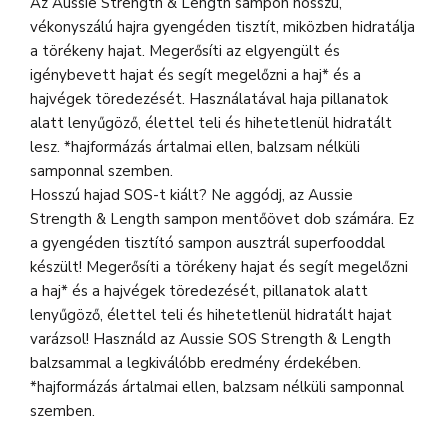
Az Aussie Strength & Length sampon hosszú,
vékonyszálú hajra gyengéden tisztít, miközben hidratálja
a törékeny hajat. Megerősíti az elgyengült és
igénybevett hajat és segít megelőzni a haj* és a
hajvégek töredezését. Használatával haja pillanatok
alatt lenyűgöző, élettel teli és hihetetlenül hidratált
lesz. *hajformázás ártalmai ellen, balzsam nélküli
samponnal szemben.
Hosszú hajad SOS-t kiált? Ne aggódj, az Aussie
Strength & Length sampon mentőövet dob számára. Ez
a gyengéden tisztító sampon ausztrál superfooddal
készült! Megerősíti a törékeny hajat és segít megelőzni
a haj* és a hajvégek töredezését, pillanatok alatt
lenyűgöző, élettel teli és hihetetlenül hidratált hajat
varázsol! Használd az Aussie SOS Strength & Length
balzsammal a legkiválóbb eredmény érdekében.
*hajformázás ártalmai ellen, balzsam nélküli samponnal
szemben.