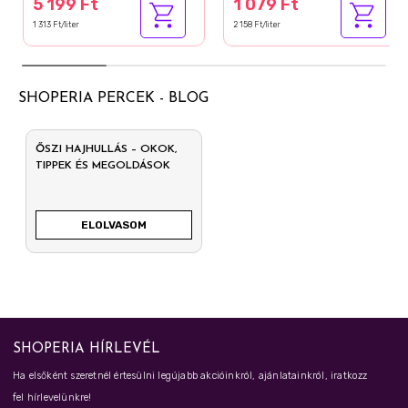
5 199 Ft
1 079 Ft
1 313 Ft/liter
2 158 Ft/liter
SHOPERIA PERCEK - BLOG
ŐSZI HAJHULLÁS – OKOK,
TIPPEK ÉS MEGOLDÁSOK
ELOLVASOM
SHOPERIA HÍRLEVÉL
Ha elsőként szeretnél értesülni legújabb akcióinkról, ajánlatainkról, iratkozz
fel hírlevelünkre!