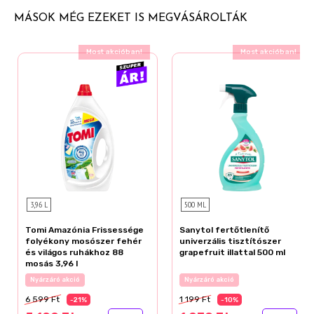
MÁSOK MÉG EZEKET IS MEGVÁSÁROLTÁK
Ajándék akció!
Ajándék akció!
3,96 L
500 ML
Tomi Amazónia Frissessége
Sanytol fertőtlenítő
folyékony mosószer fehér
univerzális tisztítószer
és világos ruhákhoz 88
grapefruit illattal 500 ml
mosás 3,96 l
Az akció részletei
Az akció részletei
6 599 Ft
1 199 Ft
-21%
-10%