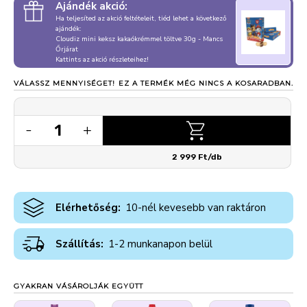
Ajándék akció:
Ha teljesíted az akció feltételeit, tiéd lehet a következő
ajándék:
Cloudiz mini keksz kakaókrémmel töltve 30g - Mancs
Őrjárat
Kattints az akció részleteihez!
VÁLASSZ MENNYISÉGET!
EZ A TERMÉK MÉG NINCS A KOSARADBAN.
1
-
+
2 999 Ft/db
Elérhetőség:
10-nél kevesebb van raktáron
Szállítás:
1-2 munkanapon belül
GYAKRAN VÁSÁROLJÁK EGYÜTT