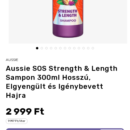
AUSSIE
Aussie SOS Strength & Length
Sampon 300ml Hosszú,
Elgyengült és Igénybevett
Hajra
2 999 Ft
9 997 Ft/liter