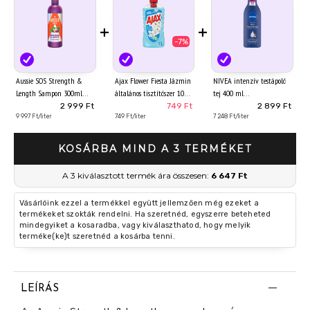
+
+
-7%
Aussie SOS Strength &
Ajax Flower Fiesta Jázmin
NIVEA intenzív testápoló
Length Sampon 300ml
általános tisztítószer 1000
tej 400 ml
Hosszú, Elgyengült és
ml
2 999 Ft
749 Ft
2 899 Ft
Igénybevett Hajra
9 997 Ft/liter
749 Ft/liter
7 248 Ft/liter
KOSÁRBA MIND A 3 TERMÉKET
A 3 kiválasztott termék ára összesen:
6 647 Ft
Vásárlóink ezzel a termékkel együtt jellemzően még ezeket a
termékeket szokták rendelni. Ha szeretnéd, egyszerre beteheted
mindegyiket a kosaradba, vagy kiválaszthatod, hogy melyik
terméke(ke)t szeretnéd a kosárba tenni.
LEÍRÁS