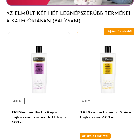
Distearoylethyl Hydroxyethylmonium Methosulfate
Stearamidopropyl Dimethylamine
AZ ELMÚLT KÉT HÉT LEGNÉPSZERŰBB TERMÉKEI
Cetyl Palmitate
A KATEGÓRIÁBAN (BALZSAM)
Dimethicone
Ajándék akció!
Lactic Acid
Parfum (Fragrance)
Isopropyl Alcohol
Cetrimonium Chloride
Sodium Benzoate
Guar Hydroxypropyltrimonium Chloride
Benzyl Salicylate
400 ML
400 ML
Hexyl Cinnamal
TRESemmé Biotin Repair
TRESemmé Lamellar Shine
Sodium Hydroxide
hajbalzsam károsodott hajra
hajbalzsam 400 ml
400 ml
Citronellol
Tetramethyl Acetyloctahydronaphthalenes
Az akció részletei