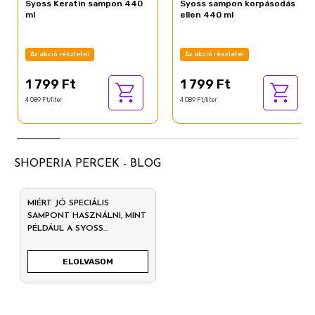
Syoss Keratin sampon 440
Syoss sampon korpásodás
ml
ellen 440 ml
Az akció részletei
Az akció részletei
1 799 Ft
1 799 Ft
4 089 Ft/liter
4 089 Ft/liter
SHOPERIA PERCEK - BLOG
MIÉRT JÓ SPECIÁLIS
SAMPONT HASZNÁLNI, MINT
PÉLDÁUL A SYOSS
KERATINOS SAMPONT?
ELOLVASOM