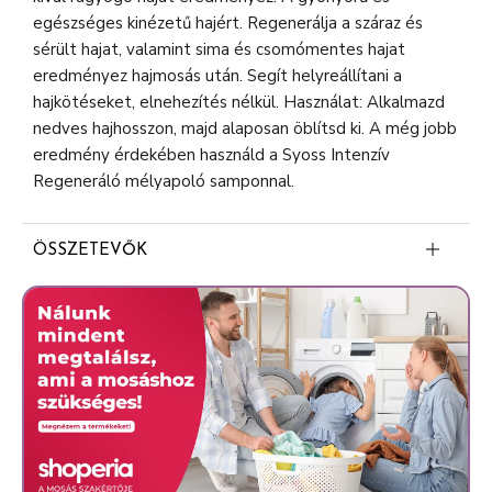
egészséges kinézetű hajért. Regenerálja a száraz és
sérült hajat, valamint sima és csomómentes hajat
eredményez hajmosás után. Segít helyreállítani a
hajkötéseket, elnehezítés nélkül. Használat: Alkalmazd
nedves hajhosszon, majd alaposan öblítsd ki. A még jobb
eredmény érdekében használd a Syoss Intenzív
Regeneráló mélyapoló samponnal.
ÖSSZETEVŐK
Aqua (Water, Eau)
Cetearyl Alcohol
Isopropyl Myristate
Behentrimonium Chloride
Hydrolyzed Keratin
Hydrolyzed Soy Protein