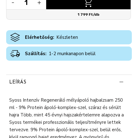
1
-
+
1 799 Ft/db
Elérhetőség:
Készleten
Szállítás:
1-2 munkanapon belül
LEÍRÁS
Syoss Intenzív Regeneráló mélyápoló hajbalzsam 250
ml - 9% Protein ápoló-komplex-szel, száraz és sérült
hajra Több, mint 45 évnyi hajszakértelemre alapozva a
Syoss termékei professzionális teljesítményre lettek
tervezve. 9% Protein ápoló-komplex-szel, belül erős,
kívül ragyogó hajat eredményez. A gyönyörű és