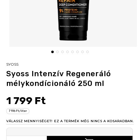
SYOSS
Syoss Intenzív Regeneráló
mélykondícionáló 250 ml
1 799 Ft
7 196 Ft/liter
VÁLASSZ MENNYISÉGET!
EZ A TERMÉK MÉG NINCS A KOSARADBAN.