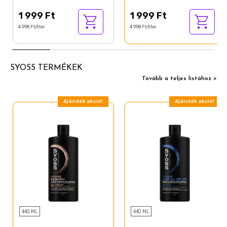
Limonene
1 999 Ft
1 999 Ft
4 998 Ft/liter
4 998 Ft/liter
SYOSS TERMÉKEK
Tovább a teljes listához >
Ajándék akció!
Ajándék akció!
440 ML
440 ML