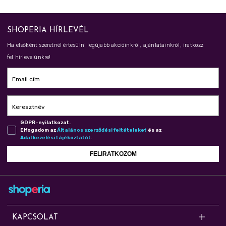
SHOPERIA HÍRLEVÉL
Ha elsőként szeretnél értesülni legújabb akcióinkról, ajánlatainkról, iratkozz
fel hírlevelünkre!
Email cím
Keresztnév
GDPR-nyilatkozat.
Elfogadom az
Ál­ta­lá­nos szer­ző­dé­si fel­té­te­le­ket
és az
Adat­ke­ze­lé­si tá­jé­koz­ta­tót
.
FELIRATKOZOM
KAPCSOLAT