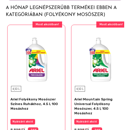
A HÓNAP LEGNÉPSZERŰBB TERMÉKEI EBBEN A
KATEGÓRIÁBAN (FOLYÉKONY MOSÓSZER)
Most akcióban!
Most akcióban!
4,50 L
4,50 L
Ariel Folyékony Mosószer
Ariel Mountain Spring
Színes Ruhákhoz, 4.5 l, 100
Universal Folyékony
Mosáshoz
Mosószer, 4.5 l, 100
Mosáshoz
Nyárzáró akció
Nyárzáró akció
8 899 Ft
8 899 Ft