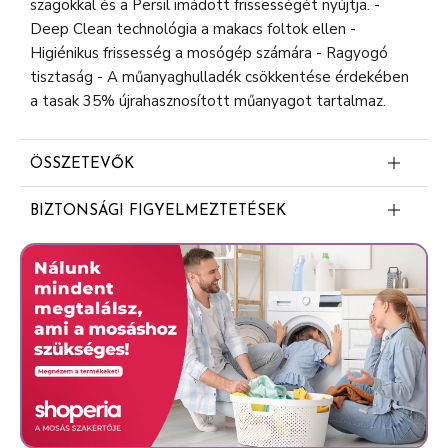
szagokkal és a Persil imádott frissességét nyújtja. -
Deep Clean technológia a makacs foltok ellen -
Higiénikus frissesség a mosógép számára - Ragyogó
tisztaság - A műanyaghulladék csökkentése érdekében
a tasak 35% újrahasznosított műanyagot tartalmaz.
ÖSSZETEVŐK
15-30% oxigén alapú fehérítő
BIZTONSÁGI FIGYELMEZTETÉSEK
5-15% anionos felületaktív anyagok
Mosószer fehér és világos ruhákhoz. Figyelem. Súlyos
<5% nem ionos felületaktív anyagok,
szemirritációt okoz. Orvosi tanácsadás esetén tartsa
polikarboxilátok, foszfonátok
kéznél a termék edényét vagy címkéjét. Gyermekektől
Enzimek
elzárva tartandó. Szemvédő használata kötelező.
SZEMBE KERÜLÉS ESETÉN: Több percig tartó óvatos
Optikai Fehérítő
öblítés vízzel. Adott esetben a kontaktlencsék
Illatanyagok (Linalool)
eltávolítása, ha könnyen megoldható. Az öblítés
folytatása. Ha a szemirritáció nem múlik el: orvosi
ellátást kell kérni.