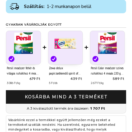
Szállítás:
1-2 munkanapon belül
GYAKRAN VÁSÁROLJÁK EGYÜTT
+
+
Persil mosószer fehér és
Zewa delux
Persil Color mosószer színes
világos ruhákhoz 4 mosás
papírzsebkendő spirit of
ruhákhoz 4 mosás 220 g
220 g
tea 3 rétegű 90 db
679 Ft
439 Ft
589 Ft
3 086 Ft/kg
5 Ft/db
2 677 Ft/kg
KOSÁRBA MIND A 3 TERMÉKET
A 3 kiválasztott termék ára összesen:
1 707 Ft
Vásárlóink ezzel a termékkel együtt jellemzően még ezeket a
termékeket szokták rendelni. Ha szeretnéd, egyszerre beteheted
mindegyiket a kosaradba, vagy kiválaszthatod, hogy melyik