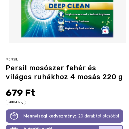
PERSIL
Persil mosószer fehér és
világos ruhákhoz 4 mosás 220 g
679 Ft
3 086 Ft/kg
Mennyiségi kedvezmény:
20 darabtól olcsóbb!