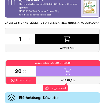
Ajándék akció:
Ha teljesíted az akció feltételeit, tiéd lehet a következő
ajándék:
NESTLE DAMAK Baklava Square 60g
Kattints az akció részleteihez!
VÁLASSZ MENNYISÉGET!
EZ A TERMÉK MÉG NINCS A KOSARADBAN.
1
-
+
679 Ft/db
Vegyél többet, JOBBAN MEGÉRI!
20
db
5%
kedvezmény
645 Ft/db
Legjobb ár!
Elérhetőség:
Készleten