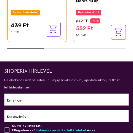
Méret, 10 db
Az akció részletei
Nyárzáró akció
649 Ft
-15%
439 Ft
552 Ft
5 Ft/db
55 Ft/db
SHOPERIA HÍRLEVÉL
Ha elsőként szeretnél értesülni legújabb akcióinkról, ajánlatainkról, iratkozz
fel hírlevelünkre!
Email cím
Keresztnév
GDPR-nyilatkozat.
Elfogadom az
Ál­ta­lá­nos szer­ző­dé­si fel­té­te­le­ket
és az