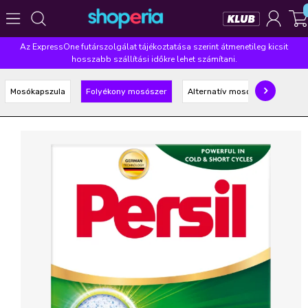
Az ExpressOne futárszolgálat tájékoztatása szerint átmenetileg kicsit
Népszerű kategóriák
hosszabb szállítási időkre lehet számítani.
Szépségápolás
Élelmiszer
Mosás
Mosogatás
Mosókapszula
Folyékony mosószer
Alternatív mosószer
Takarítás
Baba-mama
Háztartás
Népszerű márkák
Pampers
Lenor
Violeta
Coccolino
Silan
Népszerű keresések
leukoplast
ariel
lenor
finish
pampers