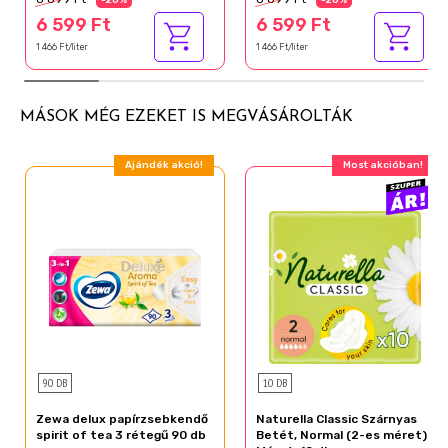
-26%
-26%
6 599 Ft
6 599 Ft
1 466 Ft/liter
1 466 Ft/liter
MÁSOK MÉG EZEKET IS MEGVÁSÁROLTÁK
Ajándék akció!
Most akcióban!
90 DB
10 DB
Zewa delux papírzsebkendő
Naturella Classic Szárnyas
spirit of tea 3 rétegű 90 db
Betét, Normal (2-es méret)