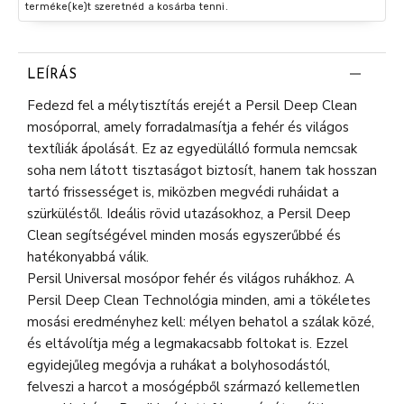
terméke(ke)t szeretnéd a kosárba tenni.
LEÍRÁS
Fedezd fel a mélytisztítás erejét a Persil Deep Clean
mosóporral, amely forradalmasítja a fehér és világos
textíliák ápolását. Ez az egyedülálló formula nemcsak
soha nem látott tisztaságot biztosít, hanem tak hosszan
tartó frissességet is, miközben megvédi ruháidat a
szürküléstől. Ideális rövid utazásokhoz, a Persil Deep
Clean segítségével minden mosás egyszerűbbé és
hatékonyabbá válik.
Persil Universal mosópor fehér és világos ruhákhoz. A
Persil Deep Clean Technológia minden, ami a tökéletes
mosási eredményhez kell: mélyen behatol a szálak közé,
és eltávolítja még a legmakacsabb foltokat is. Ezzel
egyidejűleg megóvja a ruhákat a bolyhosodástól,
felveszi a harcot a mosógépből származó kellemetlen