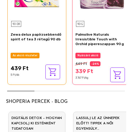
90 DB
90 G
Zewa delux papírzsebkendő
Palmolive Naturals
spirit of tea 3 rétegű 90 db
Irresistible Touch with
Orchid pipereszappan 90 g
Az akció részletei
Nyárzáró akció
449 Ft
-24%
439 Ft
339 Ft
5 Ft/db
3 767 Ft/kg
SHOPERIA PERCEK - BLOG
DIGITÁLIS DETOX – HOGYAN
LASSULJ LE AZ ÜNNEPEK
KAPCSOLJ KI ESTÉNKÉNT
ELŐTT! TIPPEK A NŐI
TUDATOSAN
EGYENSÚLY