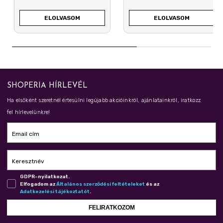
MEGŐRZÉSÉHEZ
DECEMBERBEN
ELOLVASOM
ELOLVASOM
SHOPERIA HÍRLEVÉL
Ha elsőként szeretnél értesülni legújabb akcióinkról, ajánlatainkról, iratkozz
fel hírlevelünkre!
Email cím
Keresztnév
GDPR-nyilatkozat.
Elfogadom az
Ál­ta­lá­nos szer­ző­dé­si fel­té­te­le­ket
és az
Adat­ke­ze­lé­si tá­jé­koz­ta­tót
.
FELIRATKOZOM