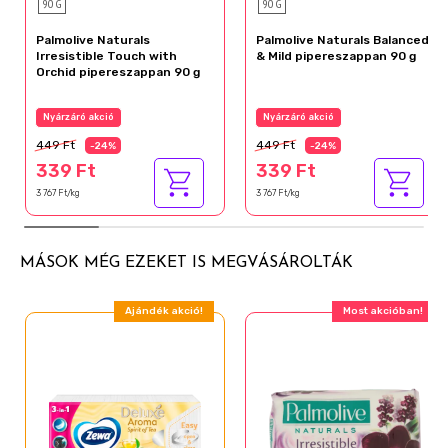
90 G
90 G
Palmolive Naturals
Palmolive Naturals Balanced
Irresistible Touch with
& Mild pipereszappan 90 g
Orchid pipereszappan 90 g
Nyárzáró akció
Nyárzáró akció
449 Ft
449 Ft
-24%
-24%
339 Ft
339 Ft
3 767 Ft/kg
3 767 Ft/kg
MÁSOK MÉG EZEKET IS MEGVÁSÁROLTÁK
Ajándék akció!
Most akcióban!