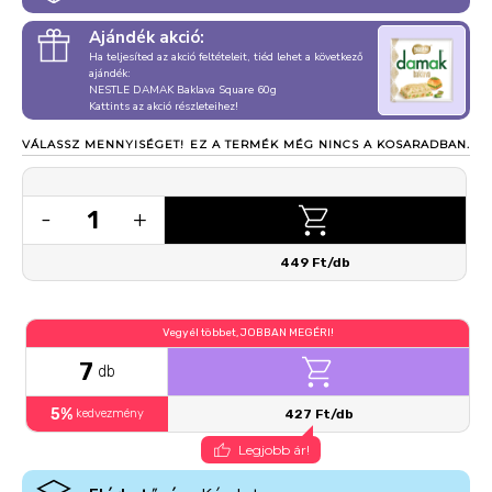
Ajándék akció:
Ha teljesíted az akció feltételeit, tiéd lehet a következő
ajándék:
NESTLE DAMAK Baklava Square 60g
Kattints az akció részleteihez!
VÁLASSZ MENNYISÉGET!
EZ A TERMÉK MÉG NINCS A KOSARADBAN.
1
-
+
449 Ft/db
Vegyél többet, JOBBAN MEGÉRI!
7
db
5%
kedvezmény
427 Ft/db
Legjobb ár!