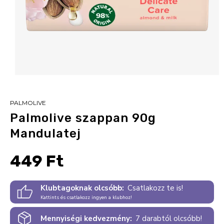
PALMOLIVE
Palmolive szappan 90g
Mandulatej
449 Ft
Klubtagoknak olcsóbb:
Csatlakozz te is!
Kattints és csatlakozz ingyen a klubhoz!
Mennyiségi kedvezmény:
7 darabtól olcsóbb!