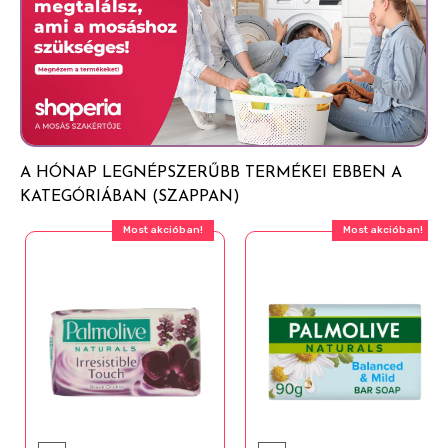
Acetate, Disodium Distyrylbiphenyl Disulfonate,
Prunus Amygdalus Dulcis Seed Extract, Sine Adipe
Lac, Chamomilla Recutita Flower Extract, Prunus
Amygdalus Dulcis Oil, Tocopherol, Eugenia
Caryophyllus Leaf Oil, Alpha-Isomethyl Ionone,
Citronellol, Coumarin, Eugenol, Hexyl Cinnamal,
Linalool, CI 77891.
A HÓNAP LEGNÉPSZERŰBB TERMÉKEI EBBEN A
KATEGÓRIÁBAN (SZAPPAN)
Most akcióban!
Most akcióban!