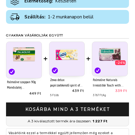
Elérhetőség:
Készleten
Szállítás:
1-2 munkanapon belül
GYAKRAN VÁSÁROLJÁK EGYÜTT
+
+
-24%
Zewa delux
Palmolive Naturals
Palmolive szappan 90g
papírzsebkendő spirit of
Irresistible Touch with
Mandulatej
tea 3 rétegű 90 db
Orchid pipereszappan 90 g
439 Ft
339 Ft
449 Ft
5 Ft/db
3 767 Ft/kg
KOSÁRBA MIND A 3 TERMÉKET
A 3 kiválasztott termék ára összesen:
1 227 Ft
Vásárlóink ezzel a termékkel együtt jellemzően még ezeket a