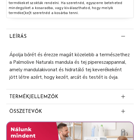
termékeket szokták rendelni. Ha szeretnéd, egyszerre beteheted
mindegyiket a kosaradba, vagy kiválaszthatod, hogy melyik
terméke(ke)t szeretnéd a kosárba tenni.
LEÍRÁS
Ápolja bőrét és érezze magát közelebb a természethez
a Palmolive Naturals mandula és tej pipereszappannal,
amely mandulakivonat és hidratáló tej keverékeként
jött létre azért, hogy kezét, arcát és testét is óvja.
TERMÉKJELLEMZŐK
98%-ban természetes forrásból
ÖSSZETEVŐK
98%-ban lebomló formula
Sodium Palmate, Sodium Oleate, Aqua, Glycerin,
Újrahasznosítható papírcsomagolás
Kaolin, Sodium Laurate, Sodium Chloride, Parfum,
Tetrasodium EDTA, Etidronic Acid, Tocopheryl