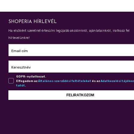
SHOPERIA HÍRLEVÉL
Ha elsőként szeretnél értesülni legújabb akcióinkról, ajánlatainkról, iratkozz fel
hírlevelünkre!
Email cím
Keresztnév
GDPR-nyilatkozat.
Elfogadom az
Ál­ta­lá­nos szer­ző­dé­si fel­té­te­le­ket
és az
Adat­ke­ze­lé­si tá­jé­ko
ta­tót
.
FELIRATKOZOM