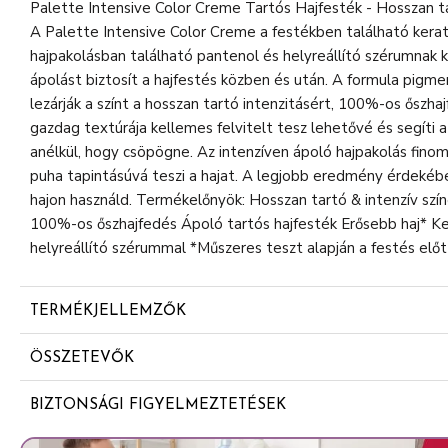
Palette Intensive Color Creme Tartós Hajfesték - Hosszan t
A Palette Intensive Color Creme a festékben található kerat
hajpakolásban található pantenol és helyreállító szérumnak
ápolást biztosít a hajfestés közben és után. A formula pigme
lezárják a színt a hosszan tartó intenzitásért, 100%-os őszha
gazdag textúrája kellemes felvitelt tesz lehetővé és segíti a
anélkül, hogy csöpögne. Az intenzíven ápoló hajpakolás finom 
puha tapintásúvá teszi a hajat. A legjobb eredmény érdeké
hajon használd. Termékelőnyök: Hosszan tartó & intenzív szí
100%-os őszhajfedés Ápoló tartós hajfesték Erősebb haj* Ker
helyreállító szérummal *Műszeres teszt alapján a festés előt
TERMÉKJELLEMZŐK
Hosszan tartó intenzív színeredmény
ÖSSZETEVŐK
100%-os őszhajfedés
Festékkrém: Aqua (Water, Eau), Cetearyl Alcohol, Ammo
BIZTONSÁGI FIGYELMEZTETÉSEK
Stearate SE, Ceteareth-20, Octyldodecanol, Sodium Laur
FIGYELEM: KÖVESSE A BIZTONSÁGI UTASÍTÁSOKAT. Javasol
1-Hydroxyethyl 4,5-Diamino Pyrazole Sulfate, Sodium Cet