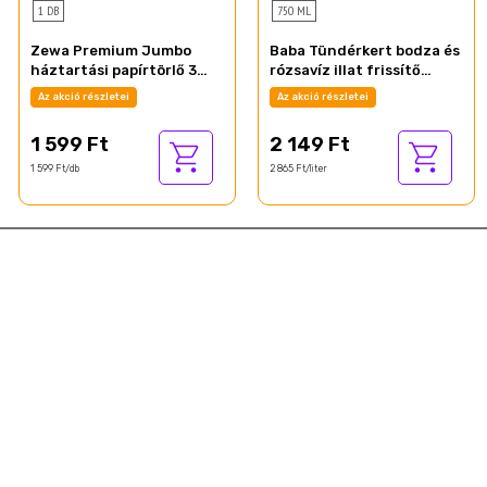
1 DB
750 ML
Zewa Premium Jumbo
Baba Tündérkert bodza és
háztartási papírtörlő 3
rózsavíz illat frissítő
rétegű 1 tekercs
tusfürdő 750 ml
Az akció részletei
Az akció részletei
1 599 Ft
2 149 Ft
1 599 Ft/db
2 865 Ft/liter