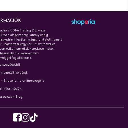
ORMÁCIÓK
a.hu / CONe Trading Zrt. – egy
ltban alapított cég, amely eddig
eskedelmi tevékenységet folytatott ismert
i, háztartási vegyi áru, tisztítószer és
ozmetikai termékek kereskedelmével.
házunkban kiskerekedelmi
ységgel foglalkozunk.
 a szerződéstől
 ismételt kérdések
– Shoperia.hu online drogéria
ási információk
a percek - Blog