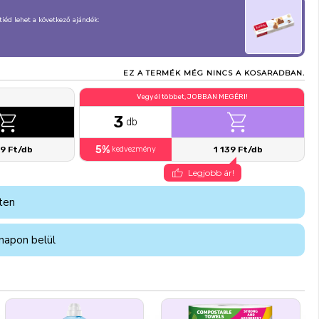
, tiéd lehet a következő ajándék:
EZ A TERMÉK MÉG NINCS A KOSARADBAN.
Vegyél többet, JOBBAN MEGÉRI!
3
db
5%
99 Ft/db
kedvezmény
1 139 Ft/db
Legjobb ár!
ten
napon belül