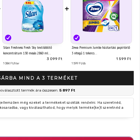
+
+
Silan Freshness Fresh Sky textilöblítő
Zewa Premium Jumbo háztartási papírtörlő
koncentrátum 130 mosás 2860 ml
3 rétegű 1 tekercs
3 099 Ft
1 599 Ft
1 084 Ft/liter
1 599 Ft/db
SÁRBA MIND A 3 TERMÉKET
kiválasztott termék ára összesen:
5 897 Ft
 jellemzően még ezeket a termékeket szokták rendelni. Ha szeretnéd,
kosaradba, vagy kiválaszthatod, hogy melyik terméke(ke)t szeretnéd a