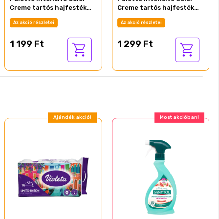
Creme tartós hajfesték
Creme tartós hajfesték
9,5-1 ezüstszőke
10-19 hűvös ezüstszőke
Az akció részletei
Az akció részletei
1 199 Ft
1 299 Ft
Ajándék akció!
Most akcióban!