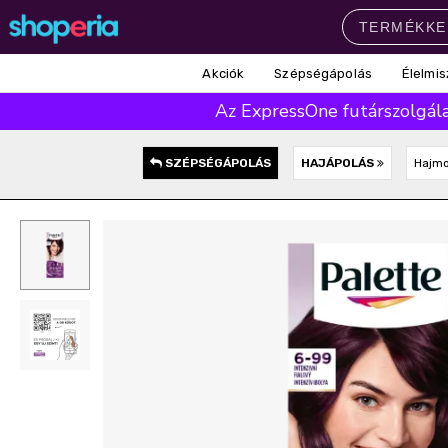
Akciók
Szépségápolás
Élelmis
Népszerű kategóriák
Az ExpressOne futárszolgálat
Szépségápolás
Élelmiszer
Mosás
Mosogatás
Takarítás
SZÉPSÉGÁPOLÁS
HAJÁPOLÁS
Hajm
Baba-mama
Háztartás
Népszerű márkák
Pampers
Lenor
Finish
Violeta
Coccolino
Népszerű keresések
leukoplast
ariel
lenor
finish
pampers