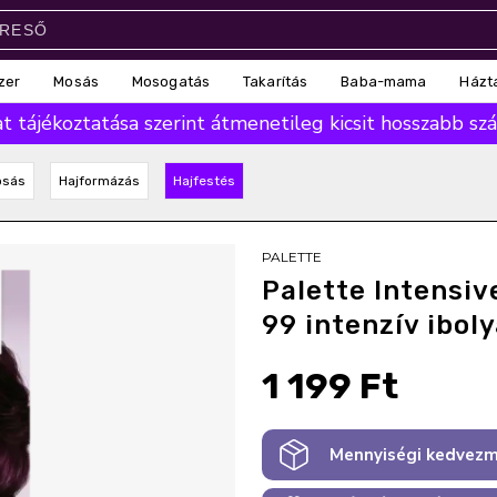
zer
Mosás
Mosogatás
Takarítás
Baba-mama
Házt
 tájékoztatása szerint átmenetileg kicsit hosszabb száll
osás
Hajformázás
Hajfestés
PALETTE
Palette Intensiv
99 intenzív ibol
1 199 Ft
Mennyiségi kedvezm