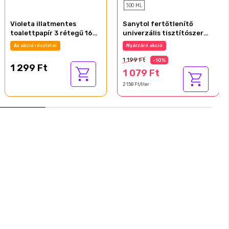
500 ML
Violeta illatmentes
Sanytol fertőtlenítő
toalettpapír 3 rétegű 16
univerzális tisztítószer
tekercs Limited Edition
grapefruit illattal 500 ml
Az akció részletei
Nyárzáró akció
1 199 Ft
-10%
1 299 Ft
1 079 Ft
2 158 Ft/liter