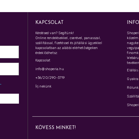
KAPCSOLAT
INF
Kérdésed van? Segítünk!
Shoperi
Online rendelésekkel, cserével, panasszal,
közelmú
szállítással, fizetéssel és jótállási ügyekkel
nagyker
kapcsolatban az alábbi elérhetőségeken
vegyipar
érdeklődhetsz:
finomk
Webáru
Kapcsolat
tevéken
info@shoperia.hu
Elállás
+36/20/290-3719
Gyakran
z­
Írj nekünk
Rólunk 
Szállít
Shoperi
KÖVESS MINKET!