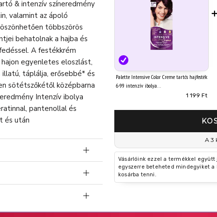
artó & intenzív színeredmény
in, valamint az ápoló
 köszönhetően többszörös
ntjei behatolnak a hajba és
jfedéssel. A festékkrém
 hajon egyenletes eloszlást,
illatú, táplálja, erősebbé* és
Palette Intensive Color Creme tartós hajfesték
ben sötétszőkétől középbarna
6-99 intenzív ibolya
1 199 Ft
neredmény Intenzív ibolya
atinnal, pantenollal és
t és után
KO
A 3 
Vásárlóink ezzel a termékkel együtt
egyszerre beteheted mindegyiket a 
kosárba tenni.
nium Hydroxide, Glyceryl
eth Sulfate, Ethanolamine,
juk, hogy a
earyl Sulfate, Oleic Acid, 1-