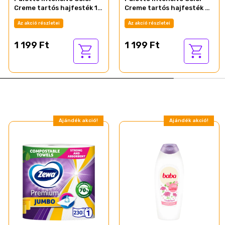
Creme tartós hajfesték 1-
Creme tartós hajfesték 6-
0 Ónix fekete
99 intenzív ibolya
Az akció részletei
Az akció részletei
1 199 Ft
1 199 Ft
Ajándék akció!
Ajándék akció!