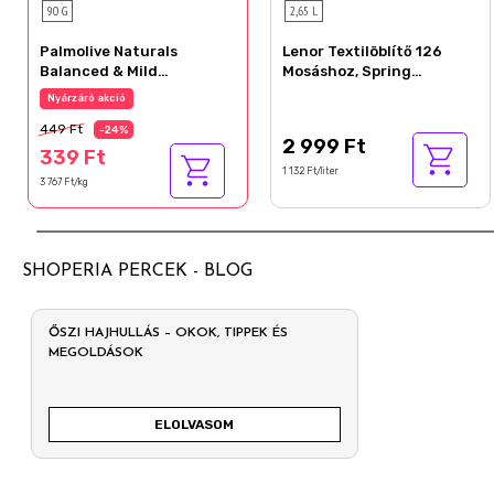
90 G
2,65 L
Palmolive Naturals
Lenor Textilöblítő 126
Balanced & Mild
Mosáshoz, Spring
pipereszappan 90 g
Awakening
Nyárzáró akció
449 Ft
-24%
2 999 Ft
339 Ft
1 132 Ft/liter
3 767 Ft/kg
SHOPERIA PERCEK - BLOG
ŐSZI HAJHULLÁS – OKOK, TIPPEK ÉS
MEGOLDÁSOK
ELOLVASOM