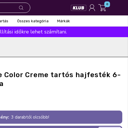
0
Összes kategória
Márkák
artás
ítási időkre lehet számítani.
e Color Creme tartós hajfesték 6-
ya
ény:
3 darabtól olcsóbb!