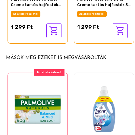
Benzyl Alcohol
Creme tartós hajfesték
Creme tartós hajfesték 3-
9,5-21 ragyogó ezüstszőke
0 Sötétbarna
Az akció részletei
Az akció részletei
1 299 Ft
1 299 Ft
MÁSOK MÉG EZEKET IS MEGVÁSÁROLTÁK
Most akcióban!