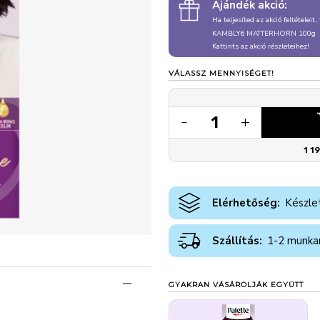
Ajándék akció:
Ha teljesíted az akció feltételeit
KAMBLY6 MATTERHORN 100g
Kattints az akció részleteihez!
VÁLASSZ MENNYISÉGET!
1
-
+
1 1
Elérhetőség:
Készle
Szállítás:
1-2 munka
GYAKRAN VÁSÁROLJÁK EGYÜTT