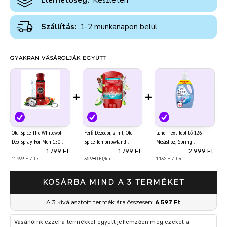
Elérhetőség:
Készleten
Szállítás:
1-2 munkanapon belül
GYAKRAN VÁSÁROLJÁK EGYÜTT
+
+
Old Spice The Whitewolf
Férfi Dezodor, 2 ml, Old
Lenor Textilöblítő 126
Deo Spray For Men 150
Spice Tomorrowland
Mosáshoz, Spring
ML, Vaják Limitált Kiadás
Special Edition 2026 Stift
Awakening
1 799 Ft
1 799 Ft
2 999 Ft
11 993 Ft/liter
35 980 Ft/liter
1 132 Ft/liter
KOSÁRBA MIND A 3 TERMÉKET
A 3 kiválasztott termék ára összesen:
6 597 Ft
Vásárlóink ezzel a termékkel együtt jellemzően még ezeket a