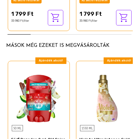
Az akció részletei
Az akció részletei
1 799 Ft
1 799 Ft
35 980 Ft/liter
35 980 Ft/liter
MÁSOK MÉG EZEKET IS MEGVÁSÁROLTÁK
Ajándék akció!
Ajándék akció!
50 ML
1550 ML