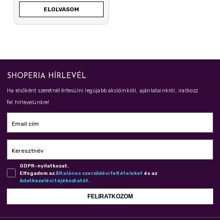
ELOLVASOM
SHOPERIA HÍRLEVÉL
Ha elsőként szeretnél értesülni legújabb akcióinkról, ajánlatainkról, iratkozz
fel hírlevelünkre!
Email cím
Keresztnév
GDPR-nyilatkozat.
Elfogadom az
Ál­ta­lá­nos szer­ző­dé­si fel­té­te­le­ket
és az
Adat­ke­ze­lé­si tá­jé­koz­ta­tót
.
FELIRATKOZOM