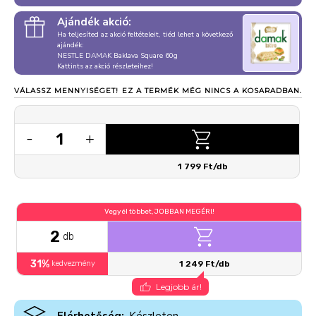
Ajándék akció:
Ha teljesíted az akció feltételeit, tiéd lehet a következő
ajándék:
NESTLE DAMAK Baklava Square 60g
Kattints az akció részleteihez!
VÁLASSZ MENNYISÉGET!
EZ A TERMÉK MÉG NINCS A KOSARADBAN.
1
-
+
1 799 Ft/db
Vegyél többet, JOBBAN MEGÉRI!
2
db
31%
kedvezmény
1 249 Ft/db
Legjobb ár!