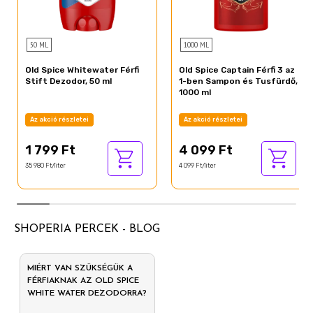
50 ML
1000 ML
Old Spice Whitewater Férfi
Old Spice Captain Férfi 3 az
Stift Dezodor, 50 ml
1-ben Sampon és Tusfürdő,
1000 ml
Az akció részletei
Az akció részletei
1 799 Ft
4 099 Ft
35 980 Ft/liter
4 099 Ft/liter
SHOPERIA PERCEK - BLOG
MIÉRT VAN SZÜKSÉGÜK A
FÉRFIAKNAK AZ OLD SPICE
WHITE WATER DEZODORRA?