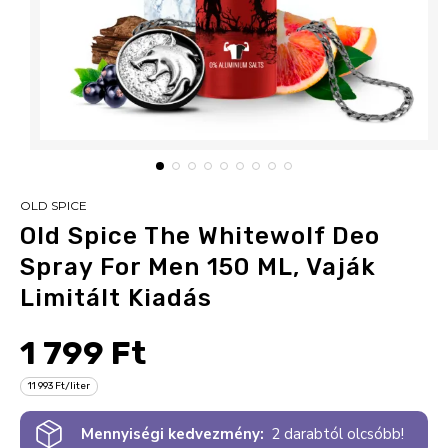
OLD SPICE
Old Spice The Whitewolf Deo
Spray For Men 150 ML, Vaják
Limitált Kiadás
1 799 Ft
11 993 Ft/liter
Mennyiségi kedvezmény:
2 darabtól olcsóbb!