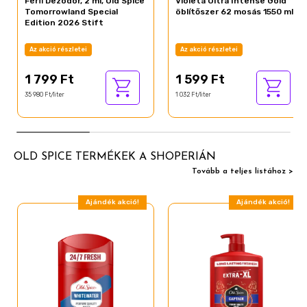
Férfi Dezodor, 2 ml, Old Spice
Violeta Ultra Intense Gold
Tomorrowland Special
öblítőszer 62 mosás 1550 ml
Edition 2026 Stift
Az akció részletei
Az akció részletei
1 799 Ft
1 599 Ft
35 980 Ft/liter
1 032 Ft/liter
OLD SPICE TERMÉKEK A SHOPERIÁN
Tovább a teljes listához >
Ajándék akció!
Ajándék akció!