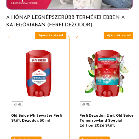
ELZÁRVA TARTANDÓ. Kizárólag jól szellőző
Citral
helyiségben használható. A keletkező gázt nem szabad
A HÓNAP LEGNÉPSZERŰBB TERMÉKEI EBBEN A
Geraniol
belélegezni. Használja a használati utasításnak
KATEGÓRIÁBAN (FÉRFI DEZODOR)
Hexyl Cinnamal
megfelelően. Ne használja sérült vagy irritált bőrön.
Bőrkiütés jelentkezésekor ne használja tovább a
Ajándék akció!
Ajándék akció!
Amyl Cinnamal
terméket. Kerülni kell a szembejutást. Ha szembe jut,
bő vízzel azonnal ki kell mosni.
50 ML
50 ML
Old Spice Whitewater Férfi
Férfi Dezodor, 2 ml, Old Spice
Stift Dezodor, 50 ml
Tomorrowland Special
Edition 2026 Stift