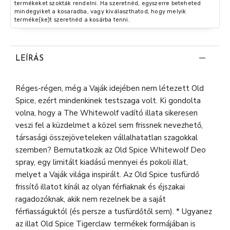
termékeket szokták rendelni. Ha szeretnéd, egyszerre beteheted
mindegyiket a kosaradba, vagy kiválaszthatod, hogy melyik
terméke(ke)t szeretnéd a kosárba tenni.
LEÍRÁS
Réges-régen, még a Vaják idejében nem létezett Old
Spice, ezért mindenkinek testszaga volt. Ki gondolta
volna, hogy a The Whitewolf vadító illata sikeresen
veszi fel a küzdelmet a közel sem frissnek nevezhető,
társasági összejöveteleken vállalhatatlan szagokkal
szemben? Bemutatkozik az Old Spice Whitewolf Deo
spray, egy limitált kiadású mennyei és pokoli illat,
melyet a Vaják világa inspirált. Az Old Spice tusfürdő
frissítő illatot kínál az olyan férfiaknak és éjszakai
ragadozóknak, akik nem rezelnek be a saját
férfiasságuktól (és persze a tusfürdőtől sem). * Ugyanez
az illat Old Spice Tigerclaw termékek formájában is