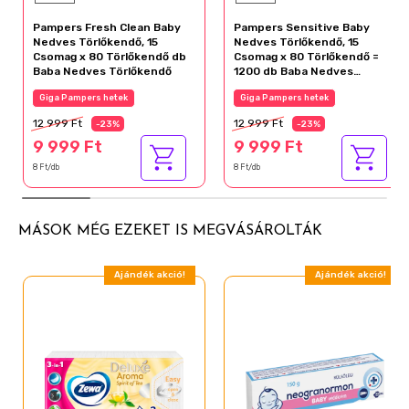
Pampers Fresh Clean Baby
Pampers Sensitive Baby
Nedves Törlőkendő, 15
Nedves Törlőkendő, 15
Csomag x 80 Törlőkendő db
Csomag x 80 Törlőkendő =
Baba Nedves Törlőkendő
1200 db Baba Nedves
Törlőkendő
Giga Pampers hetek
Giga Pampers hetek
12 999 Ft
12 999 Ft
-23%
-23%
9 999 Ft
9 999 Ft
8 Ft/db
8 Ft/db
MÁSOK MÉG EZEKET IS MEGVÁSÁROLTÁK
Ajándék akció!
Ajándék akció!