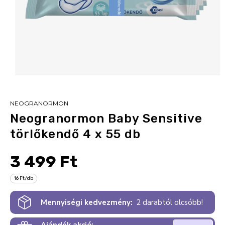
NEOGRANORMON
Neogranormon Baby Sensitive
törlőkendő 4 x 55 db
3 499 Ft
16 Ft/db
Mennyiségi kedvezmény:
2 darabtól olcsóbb!