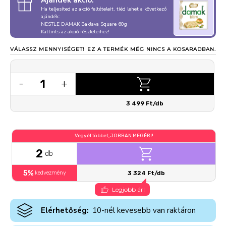
Ajándék akció:
Ha teljesíted az akció feltételeit, tiéd lehet a következő
ajándék:
NESTLE DAMAK Baklava Square 60g
Kattints az akció részleteihez!
VÁLASSZ MENNYISÉGET!
EZ A TERMÉK MÉG NINCS A KOSARADBAN.
1
-
+
3 499 Ft/db
Vegyél többet, JOBBAN MEGÉRI!
2
db
5%
kedvezmény
3 324 Ft/db
Legjobb ár!
Elérhetőség:
10-nél kevesebb van raktáron