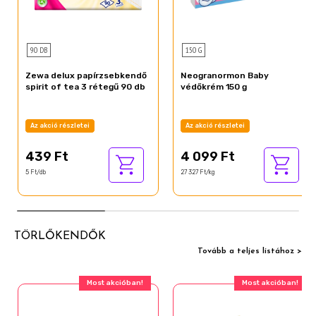
90 DB
150 G
Zewa delux papírzsebkendő
Neogranormon Baby
spirit of tea 3 rétegű 90 db
védőkrém 150 g
Az akció részletei
Az akció részletei
439 Ft
4 099 Ft
5 Ft/db
27 327 Ft/kg
TÖRLŐKENDŐK
Tovább a teljes listához >
Most akcióban!
Most akcióban!