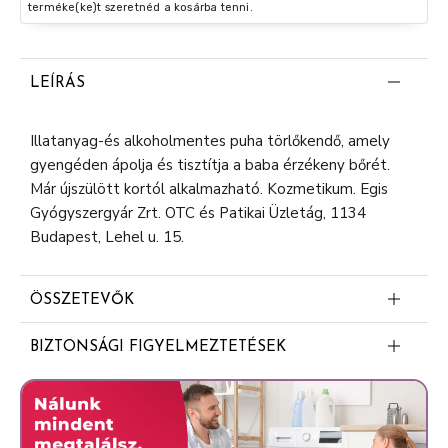
terméke(ke)t szeretnéd a kosárba tenni.
LEÍRÁS
Illatanyag-és alkoholmentes puha törlőkendő, amely
gyengéden ápolja és tisztítja a baba érzékeny bőrét.
Már újszülött kortól alkalmazható. Kozmetikum. Egis
Gyógyszergyár Zrt. OTC és Patikai Üzletág, 1134
Budapest, Lehel u. 15.
ÖSSZETEVŐK
Aqua
BIZTONSÁGI FIGYELMEZTETÉSEK
Glycereth-7 Caprylate/Caprate
Nyálkahártyákkal ne érintkezzen és szembe ne kerüljön.
Phenoxyethanol
Gyermekek elől elzárva tartandó.
Ethylhexylglycerin