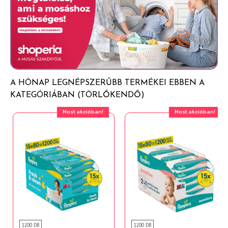
Panthenol
A HÓNAP LEGNÉPSZERŰBB TERMÉKEI EBBEN A
KATEGÓRIÁBAN (TÖRLŐKENDŐ)
Most akcióban!
Most akcióban!
1200 DB
1200 DB