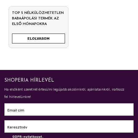
TOP 5 NÉLKÜLÖZHETETLEN
BABAÁPOLÁSI TERMÉK AZ
ELSŐ HÓNAPOKRA
ELOLVASOM
SHOPERIA HÍRLEVÉL
Ha elsőként szeretnél értesülni legújabb akcióinkról, ajánlatainkról, iratkozz
fel hírlevelünkre!
Email cím
Keresztnév
GDPR-nyilatkozat.