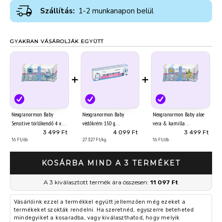
Szállítás:
1-2 munkanapon belül
GYAKRAN VÁSÁROLJÁK EGYÜTT
+
+
Neogranormon Baby
Neogranormon Baby
Neogranormon Baby aloe
Sensitive törlőkendő 4 x
védőkrém 150 g
vera & kamilla
55 db
törlőkendő 4 x 55 db
3 499 Ft
4 099 Ft
3 499 Ft
16 Ft/db
27 327 Ft/kg
16 Ft/db
KOSÁRBA MIND A 3 TERMÉKET
A 3 kiválasztott termék ára összesen:
11 097 Ft
Vásárlóink ezzel a termékkel együtt jellemzően még ezeket a
termékeket szokták rendelni. Ha szeretnéd, egyszerre beteheted
mindegyiket a kosaradba, vagy kiválaszthatod, hogy melyik