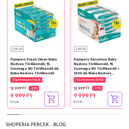
1200 DB
1200 DB
Pampers Fresh Clean Baby
Pampers Sensitive Baby
Nedves Törlőkendő, 15
Nedves Törlőkendő, 15
Csomag x 80 Törlőkendő db
Csomag x 80 Törlőkendő =
Baba Nedves Törlőkendő
1200 db Baba Nedves
Törlőkendő
Giga Pampers hetek
Giga Pampers hetek
12 999 Ft
12 999 Ft
-23%
-23%
9 999 Ft
9 999 Ft
8 Ft/db
8 Ft/db
SHOPERIA PERCEK - BLOG