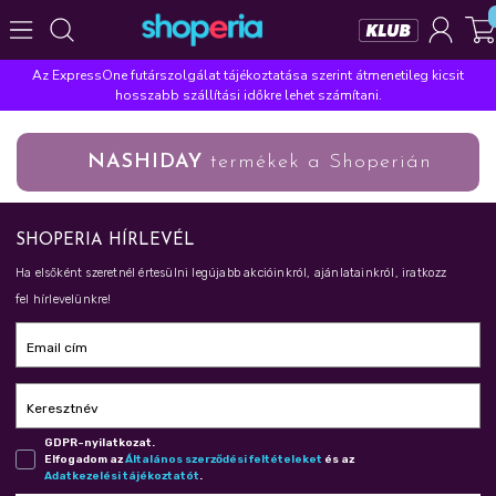
Az ExpressOne futárszolgálat tájékoztatása szerint átmenetileg kicsit
Népszerű kategóriák
hosszabb szállítási időkre lehet számítani.
Szépségápolás
Élelmiszer
Mosás
Mosogatás
NASHIDAY
termékek a Shoperián
Takarítás
Baba-mama
Háztartás
Népszerű márkák
SHOPERIA HÍRLEVÉL
Pampers
Lenor
Violeta
Coccolino
Silan
Ha elsőként szeretnél értesülni legújabb akcióinkról, ajánlatainkról, iratkozz
Népszerű keresések
fel hírlevelünkre!
leukoplast
ariel
lenor
finish
pampers
Email cím
Keresztnév
GDPR-nyilatkozat.
Elfogadom az
Ál­ta­lá­nos szer­ző­dé­si fel­té­te­le­ket
és az
Adat­ke­ze­lé­si tá­jé­koz­ta­tót
.