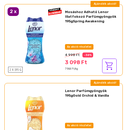
Ajándék akció!
2
x
Mosáshoz Adható Lenor
Illatfokozó Parfümgyöngyök
195gSpring Awakening
Az akció részletei
4 998 Ft
-38%
3 098 Ft
2 X 195 G
7 944 Ft/kg
Ajándék akció!
Lenor Parfümgyöngyök
195gGold Orchid & Vanilla
Az akció részletei