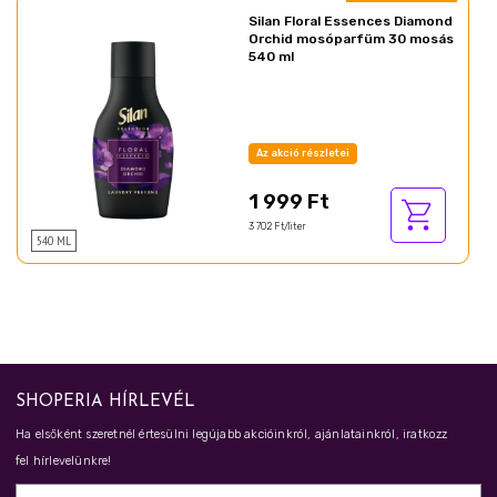
Silan Floral Essences Diamond
Orchid mosóparfüm 30 mosás
540 ml
Az akció részletei
1 999 Ft
3 702 Ft/liter
540 ML
SHOPERIA HÍRLEVÉL
Ha elsőként szeretnél értesülni legújabb akcióinkról, ajánlatainkról, iratkozz
fel hírlevelünkre!