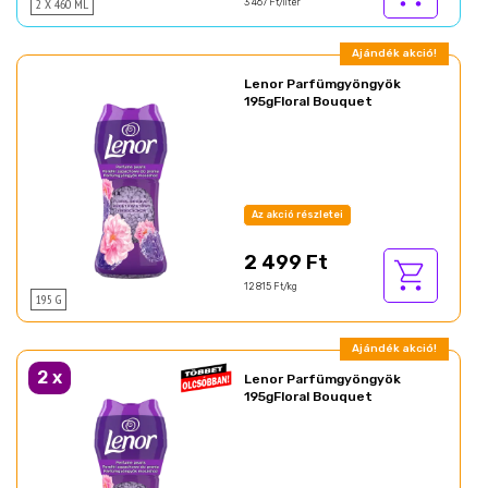
2 X 460 ML
3 467 Ft/liter
Ajándék akció!
Lenor Parfümgyöngyök
195gFloral Bouquet
Az akció részletei
2 499 Ft
12 815 Ft/kg
195 G
Ajándék akció!
2
x
Lenor Parfümgyöngyök
195gFloral Bouquet