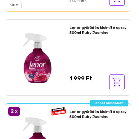
3 702 Ft/liter
540 ML
Lenor gyűrődés kisimító spray
500ml Ruby Jasmine
1 999 Ft
Többet olcsóbban!
2
x
Lenor gyűrődés kisimító spray
500ml Ruby Jasmine