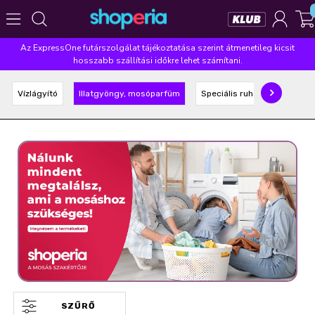
Az ExpressOne futárszolgálat tájékoztatása szerint átmenetileg kicsit
Népszerű kategóriák
hosszabb szállítási időkre lehet számítani.
Szépségápolás
Élelmiszer
Mosás
Mosogatás
Vízlágyító
Illatgyöngy, mosóparfüm
Speciális ruhaápoló
Takarítás
Baba-mama
Háztartás
Népszerű márkák
Pampers
Lenor
Finish
Violeta
Coccolino
Népszerű keresések
leukoplast
ariel
lenor
finish
pampers
SZŰRŐ