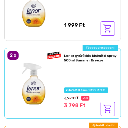
1 999 Ft
Többet olcsóbban!
2
x
Lenor gyűrődés kisimító spray
500ml Summer Breeze
2 darabtól csak: 1 899 Ft/db!
3 998 Ft
-5%
3 798 Ft
Ajándék akció!