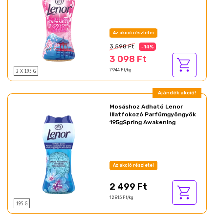
Az akció részletei
3 598 Ft
-14%
3 098 Ft
2 X 195 G
7 944 Ft/kg
Ajándék akció!
Mosáshoz Adható Lenor
Illatfokozó Parfümgyöngyök
195gSpring Awakening
Az akció részletei
2 499 Ft
12 815 Ft/kg
195 G