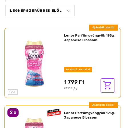
Ajándék akció!
Lenor Parfümgyöngyök 195g,
Japanese Blossom
Az akció részletei
1 799 Ft
9 226 Ft/kg
195 G
Ajándék akció!
2
x
Lenor Parfümgyöngyök 195g,
Japanese Blossom