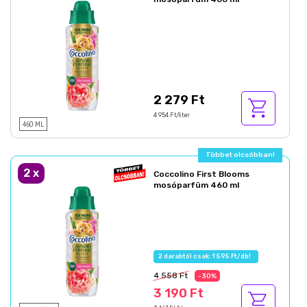
2 279 Ft
4 954 Ft/liter
460 ML
Többet olcsóbban!
2
x
Coccolino First Blooms
mosóparfüm 460 ml
2 darabtól csak: 1 595 Ft/db!
4 558 Ft
-30%
3 190 Ft