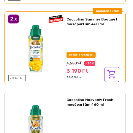
Ajándék akció!
2
x
Coccolino Summer Bouquet
mosóparfüm 460 ml
Az akció részletei
4 558 Ft
-30%
3 190 Ft
2 X 460 ML
3 467 Ft/liter
Coccolino Heavenly Fresh
mosóparfüm 460 ml