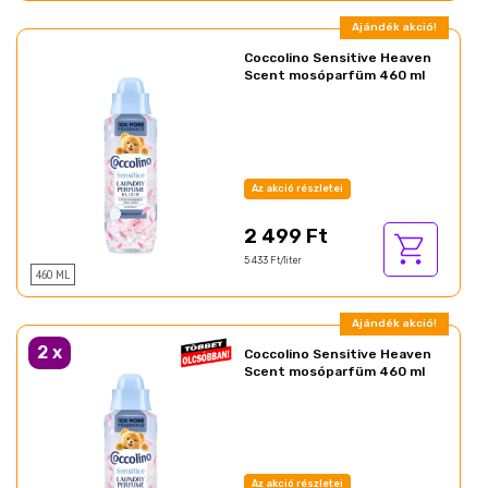
Ajándék akció!
Coccolino Sensitive Heaven
Scent mosóparfüm 460 ml
Az akció részletei
2 499 Ft
5 433 Ft/liter
460 ML
Ajándék akció!
2
x
Coccolino Sensitive Heaven
Scent mosóparfüm 460 ml
Az akció részletei