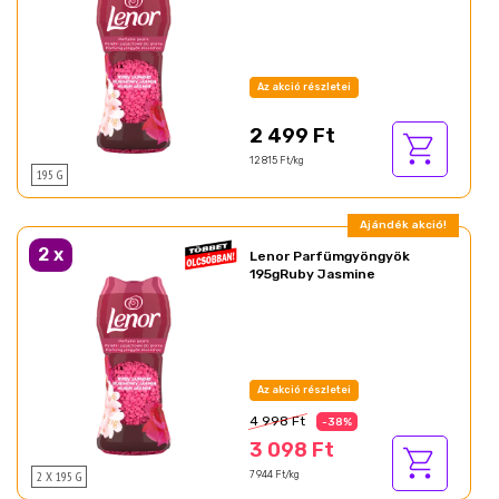
Az akció részletei
2 499 Ft
12 815 Ft/kg
195 G
Ajándék akció!
2
x
Lenor Parfümgyöngyök
195gRuby Jasmine
Az akció részletei
4 998 Ft
-38%
3 098 Ft
2 X 195 G
7 944 Ft/kg