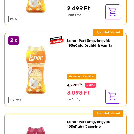
2 499 Ft
12 815 Ft/kg
195 G
Ajándék akció!
2
x
Lenor Parfümgyöngyök
195gGold Orchid & Vanilla
Az akció részletei
4 998 Ft
-38%
3 098 Ft
2 X 195 G
7 944 Ft/kg
Ajándék akció!
Lenor Parfümgyöngyök
195gRuby Jasmine