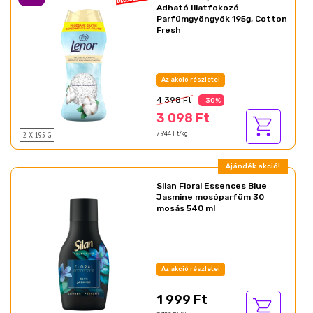
Adható Illatfokozó
Parfümgyöngyök 195g, Cotton
Fresh
Az akció részletei
4 398 Ft
-30%
3 098 Ft
2 X 195 G
7 944 Ft/kg
Ajándék akció!
Silan Floral Essences Blue
Jasmine mosóparfüm 30
mosás 540 ml
Az akció részletei
1 999 Ft