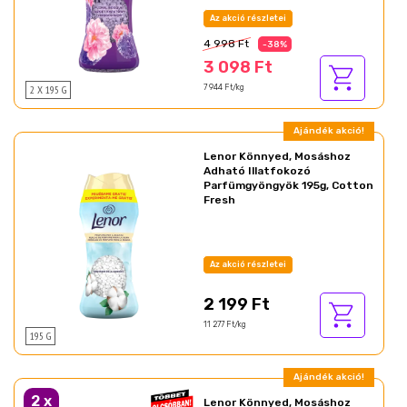
Az akció részletei
4 998 Ft
-38%
3 098 Ft
2 X 195 G
7 944 Ft/kg
Ajándék akció!
Lenor Könnyed, Mosáshoz
Adható Illatfokozó
Parfümgyöngyök 195g, Cotton
Fresh
Az akció részletei
2 199 Ft
11 277 Ft/kg
195 G
Ajándék akció!
2
x
Lenor Könnyed, Mosáshoz