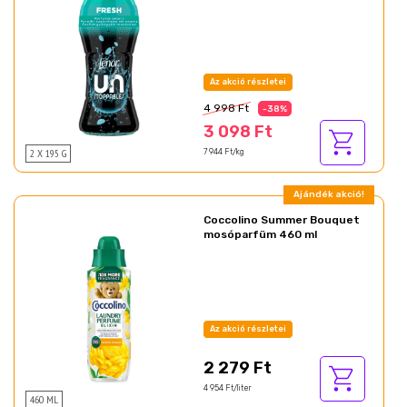
Az akció részletei
4 998 Ft
-38%
3 098 Ft
2 X 195 G
7 944 Ft/kg
Ajándék akció!
Coccolino Summer Bouquet
mosóparfüm 460 ml
Az akció részletei
2 279 Ft
4 954 Ft/liter
460 ML