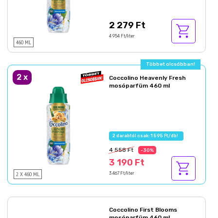
2 279 Ft
4 954 Ft/liter
460 ML
Többet olcsóbban!
2
x
Coccolino Heavenly Fresh
mosóparfüm 460 ml
2 darabtól csak: 1 595 Ft/db!
4 558 Ft
-30%
3 190 Ft
2 X 460 ML
3 467 Ft/liter
Coccolino First Blooms
mosóparfüm 460 ml