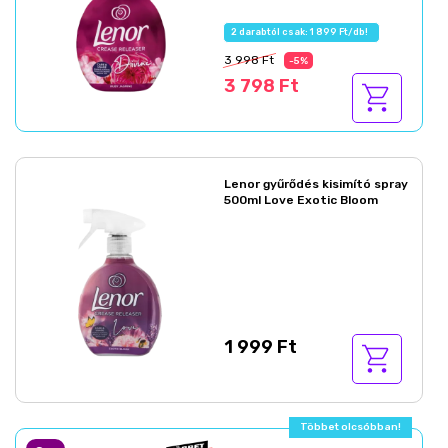
2 darabtól csak: 1 899 Ft/db!
3 998 Ft
-5%
3 798 Ft
Lenor gyűrődés kisimító spray
500ml Love Exotic Bloom
1 999 Ft
Többet olcsóbban!