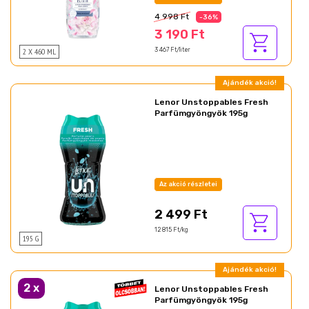
4 998 Ft
-36%
3 190 Ft
2 X 460 ML
3 467 Ft/liter
Ajándék akció!
Lenor Unstoppables Fresh
Parfümgyöngyök 195g
Az akció részletei
2 499 Ft
12 815 Ft/kg
195 G
Ajándék akció!
2
x
Lenor Unstoppables Fresh
Parfümgyöngyök 195g