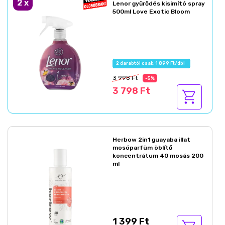
2
x
Lenor gyűrődés kisimító spray
500ml Love Exotic Bloom
2 darabtól csak: 1 899 Ft/db!
3 998 Ft
-5%
3 798 Ft
Herbow 2in1 guayaba illat
mosóparfüm öblítő
koncentrátum 40 mosás 200
ml
1 399 Ft