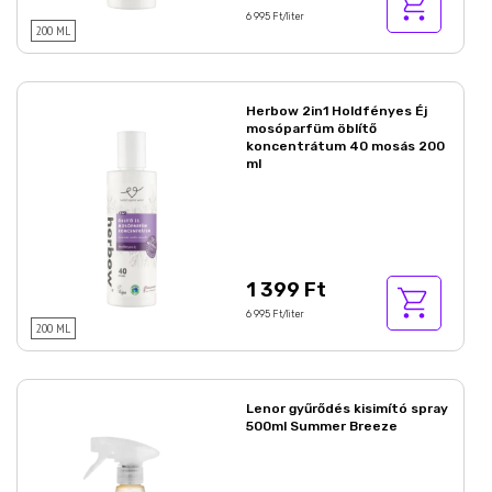
6 995 Ft/liter
200 ML
Herbow 2in1 Holdfényes Éj
mosóparfüm öblítő
koncentrátum 40 mosás 200
ml
1 399 Ft
6 995 Ft/liter
200 ML
Lenor gyűrődés kisimító spray
500ml Summer Breeze