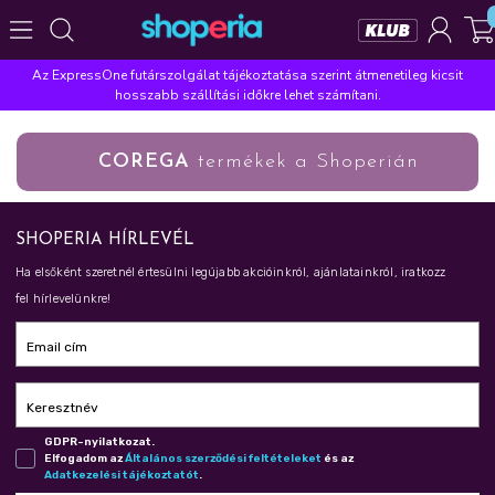
Az ExpressOne futárszolgálat tájékoztatása szerint átmenetileg kicsit
Népszerű kategóriák
hosszabb szállítási időkre lehet számítani.
Szépségápolás
Élelmiszer
Mosás
Mosogatás
COREGA
termékek a Shoperián
Takarítás
Baba-mama
Háztartás
Népszerű márkák
SHOPERIA HÍRLEVÉL
Pampers
Lenor
Finish
Violeta
Coccolino
Ha elsőként szeretnél értesülni legújabb akcióinkról, ajánlatainkról, iratkozz
Népszerű keresések
fel hírlevelünkre!
leukoplast
ariel
lenor
finish
pampers
Email cím
Keresztnév
GDPR-nyilatkozat.
Elfogadom az
Ál­ta­lá­nos szer­ző­dé­si fel­té­te­le­ket
és az
Adat­ke­ze­lé­si tá­jé­koz­ta­tót
.