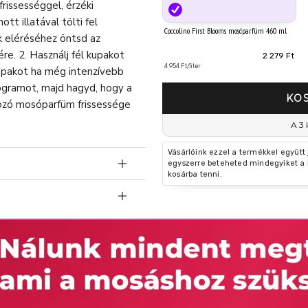
rissességgel, érzéki
tt illatával tölti fel
Coccolino First Blooms mosóparfüm 460 ml
ák eléréséhez öntsd az
re. 2. Használj fél kupakot
2 279 Ft
4 954 Ft/liter
kupakot ha még intenzívebb
programot, majd hagyd, hogy a
KO
okozó mosóparfüm frissessége
A 3 
Vásárlóink ezzel a termékkel együtt
egyszerre beteheted mindegyiket a 
kosárba tenni.
, Benzyl Salicylate,
t, Benzyl Salicylate-t,
 Cinnamal, Juniperus
Allergiás reakciót válthat ki.
, Tetramethyl
enoxyethanol