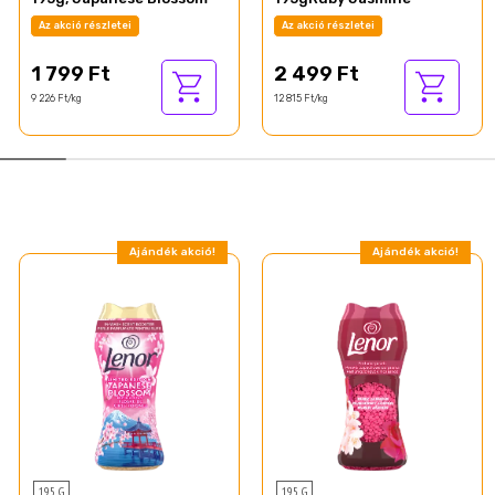
Az akció részletei
Az akció részletei
1 799 Ft
2 499 Ft
9 226 Ft/kg
12 815 Ft/kg
Ajándék akció!
Ajándék akció!
195 G
195 G