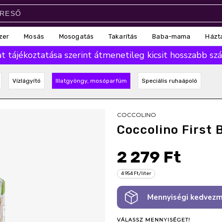
zer
Mosás
Mosogatás
Takarítás
Baba-mama
Házt
 tájékoztatása szerint átmenetileg kicsit hosszabb száll
Vízlágyító
Illatgyöngy, mosóparfüm
Speciális ruhaápoló
COCCOLINO
Coccolino First
2 279 Ft
4 954 Ft/liter
Mennyiségi kedvezm
VÁLASSZ MENNYISÉGET!