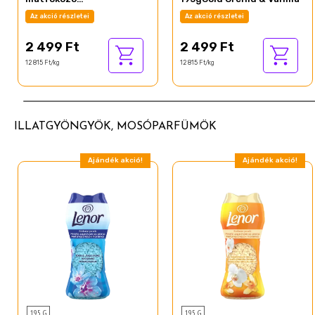
Parfümgyöngyök
Az akció részletei
Az akció részletei
195gSpring Awakening
2 499 Ft
2 499 Ft
12 815 Ft/kg
12 815 Ft/kg
ILLATGYÖNGYÖK, MOSÓPARFÜMÖK
Ajándék akció!
Ajándék akció!
195 G
195 G