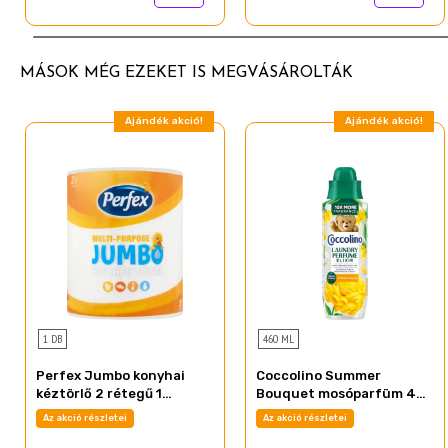
MÁSOK MÉG EZEKET IS MEGVÁSÁROLTÁK
Ajándék akció!
Ajándék akció!
1 DB
460 ML
Perfex Jumbo konyhai
Coccolino Summer
kéztörlő 2 rétegű 1
Bouquet mosóparfüm 460
tekercs
ml
Az akció részletei
Az akció részletei