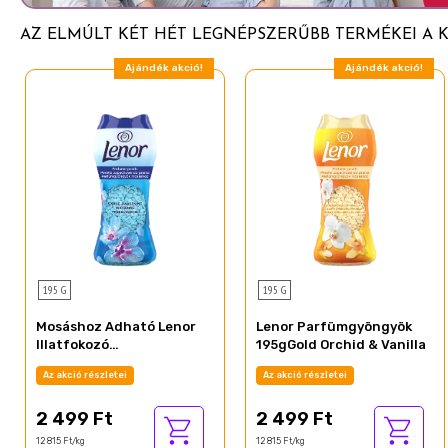
AZ ELMÚLT KÉT HÉT LEGNÉPSZERŰBB TERMÉKEI A 
Ajándék akció!
Ajándék akció!
195 G
195 G
Mosáshoz Adható Lenor
Lenor Parfümgyöngyök
Illatfokozó
195gGold Orchid & Vanilla
Parfümgyöngyök
Az akció részletei
Az akció részletei
195gSpring Awakening
2 499 Ft
2 499 Ft
12 815 Ft/kg
12 815 Ft/kg