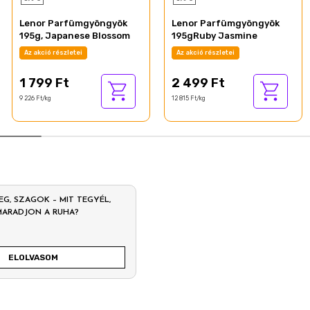
Lenor Parfümgyöngyök
Lenor Parfümgyöngyök
195g, Japanese Blossom
195gRuby Jasmine
Az akció részletei
Az akció részletei
1 799 Ft
2 499 Ft
9 226 Ft/kg
12 815 Ft/kg
EG, SZAGOK – MIT TEGYÉL,
MARADJON A RUHA?
ELOLVASOM