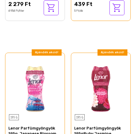
2 279 Ft
439 Ft
4 954 Ft/liter
5 Ft/db
Ajándék akció!
Ajándék akció!
195 G
195 G
Lenor Parfümgyöngyök
Lenor Parfümgyöngyök
195g, Japanese Blossom
195gRuby Jasmine