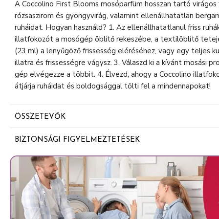
A Coccolino First Blooms mosóparfüm hosszan tartó virágos f
rózsaszirom és gyöngyvirág, valamint ellenállhatatlan bergamo
ruháidat. Hogyan használd? 1. Az ellenállhatatlanul friss ruh
illatfokozót a mosógép öblítő rekeszébe, a textilöblítő tetejé
(23 ml) a lenyűgöző frissesség eléréséhez, vagy egy teljes 
illatra és frissességre vágysz. 3. Válaszd ki a kívánt mosási 
gép elvégezze a többit. 4. Élvezd, ahogy a Coccolino illatf
átjárja ruháidat és boldogsággal tölti fel a mindennapokat!
ÖSSZETEVŐK
5-15%: nem ionos felületaktív anyagok
BIZTONSÁGI FIGYELMEZTETÉSEK
<5%: illatanyag, polikarboxilátok, Alpha-Isomethyl Ionone
Tetramethyl Acetyloctahydronaphthalenes-t, Hexyl Cinnamal-
Citronellol, Dimethyl Phenethyl Acetate, Geraniol, Hexyl
Linalool-t, Benzisothiazolinone-t, Rose Ketone-3-t tartalmaz. 
Virginiana Oil, Limonene, Linalyl Acetate, Rose Ketones
Acetyloctahydronaphthalenes, Benzisothiazolinone, Ph