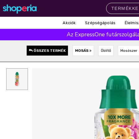
Akciók
Szépségápolás
Élelmis
Népszerű kategóriák
Az ExpressOne futárszolgálat
Szépségápolás
Élelmiszer
Mosás
Mosogatás
Takarítás
ÖSSZES TERMÉK
MOSÁS
Öblítő
Mosószer
Baba-mama
Háztartás
Népszerű márkák
Pampers
Lenor
Violeta
Coccolino
Silan
Népszerű keresések
leukoplast
ariel
lenor
finish
pampers