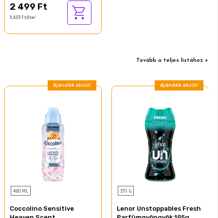
2 499 Ft
5 433 Ft/liter
Tovább a teljes listához >
Ajándék akció!
Ajándék akció!
460 ML
195 G
Coccolino Sensitive
Lenor Unstoppables Fresh
Heaven Scent
Parfümgyöngyök 195g