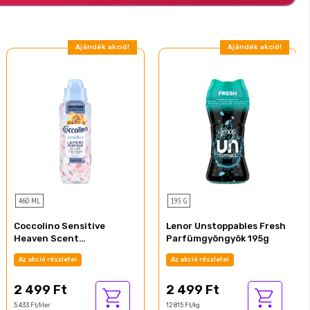
Ajándék akció!
Ajándék akció!
460 ML
195 G
Coccolino Sensitive
Lenor Unstoppables Fresh
Heaven Scent
Parfümgyöngyök 195g
mosóparfüm 460 ml
Az akció részletei
Az akció részletei
2 499 Ft
2 499 Ft
5 433 Ft/liter
12 815 Ft/kg