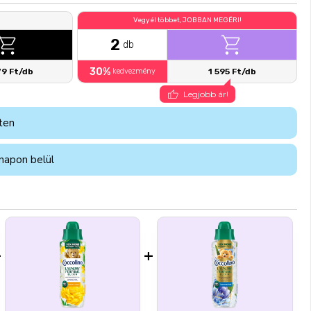
Vegyél többet, JOBBAN MEGÉRI!
2
db
30%
79 Ft/db
kedvezmény
1 595 Ft/db
Legjobb ár!
ten
napon belül
+
+