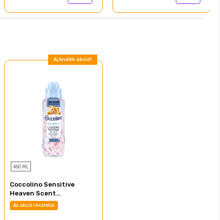
Ajándék akció!
460 ML
Coccolino Sensitive
Heaven Scent
mosóparfüm 460 ml
Az akció részletei