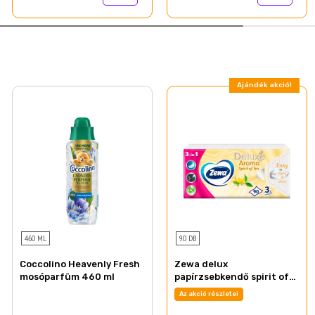
Ajándék akció!
460 ML
90 DB
Coccolino Heavenly Fresh
Zewa delux
mosóparfüm 460 ml
papírzsebkendő spirit of
tea 3 rétegű 90 db
Az akció részletei