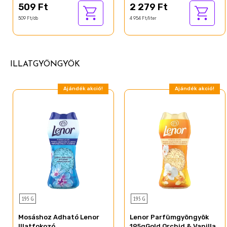
509 Ft
2 279 Ft
509 Ft/db
4 954 Ft/liter
ILLATGYÖNGYÖK
Ajándék akció!
Ajándék akció!
195 G
195 G
Mosáshoz Adható Lenor
Lenor Parfümgyöngyök
Illatfokozó
195gGold Orchid & Vanilla