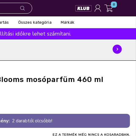
0
Összes kategória
Márkák
artás
ítási időkre lehet számítani.
 Blooms mosóparfüm 460 ml
ény:
2 darabtól olcsóbb!
EZ A TERMÉK MÉG NINCS A KOSARADBAN.