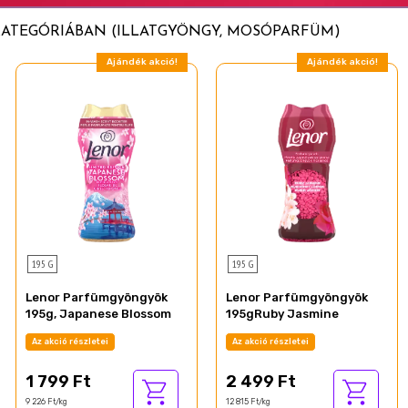
KATEGÓRIÁBAN (ILLATGYÖNGY, MOSÓPARFÜM)
Ajándék akció!
Ajándék akció!
195 G
195 G
Lenor Parfümgyöngyök
Lenor Parfümgyöngyök
195g, Japanese Blossom
195gRuby Jasmine
Az akció részletei
Az akció részletei
1 799 Ft
2 499 Ft
9 226 Ft/kg
12 815 Ft/kg