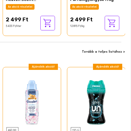
mosóparfüm 460 ml
Az akció részletei
Az akció részletei
2 499 Ft
2 499 Ft
5 433 Ft/liter
12 815 Ft/kg
Tovább a teljes listához >
Ajándék akció!
Ajándék akció!
460 ML
195 G