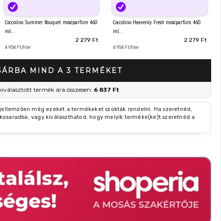
Coccolino Summer Bouquet mosóparfüm 460
Coccolino Heavenly Fresh mosóparfüm 460
ml
ml
2 279 Ft
2 279 Ft
4 954 Ft/liter
4 954 Ft/liter
SÁRBA MIND A 3 TERMÉKET
kiválasztott termék ára összesen:
6 837 Ft
 jellemzően még ezeket a termékeket szokták rendelni. Ha szeretnéd,
kosaradba, vagy kiválaszthatod, hogy melyik terméke(ke)t szeretnéd a