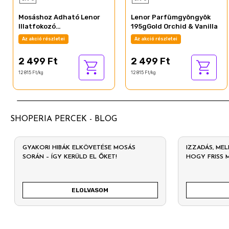
Mosáshoz Adható Lenor
Lenor Parfümgyöngyök
Illatfokozó
195gGold Orchid & Vanilla
Parfümgyöngyök
Az akció részletei
Az akció részletei
195gSpring Awakening
2 499 Ft
2 499 Ft
12 815 Ft/kg
12 815 Ft/kg
SHOPERIA PERCEK - BLOG
GYAKORI HIBÁK ELKÖVETÉSE MOSÁS
IZZADÁS, MEL
SORÁN – ÍGY KERÜLD EL ŐKET!
HOGY FRISS 
ELOLVASOM