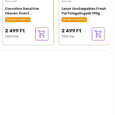
Coccolino Sensitive
Lenor Unstoppables Fresh
Heaven Scent
Parfümgyöngyök 195g
mosóparfüm 460 ml
Az akció részletei
Az akció részletei
2 499 Ft
2 499 Ft
5 433 Ft/liter
12 815 Ft/kg