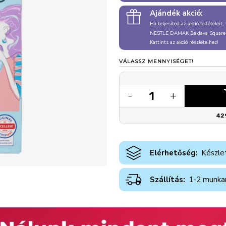
Ajándék akció:
Ha teljesíted az akció feltételeit
NESTLE DAMAK Baklava Square
Kattints az akció részleteihez!
VÁLASSZ MENNYISÉGET!
1
-
+
42
Elérhetőség:
Készle
Szállítás:
1-2 munka