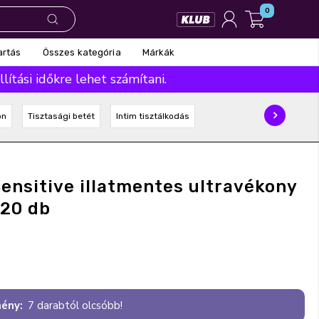
0
Összes kategória
Márkák
artás
ítási időkre lehet számítani.
on
Tisztasági betét
Intim tisztálkodás
Sensitive illatmentes ultravékony
 20 db
ény:
7 darabtól olcsóbb!