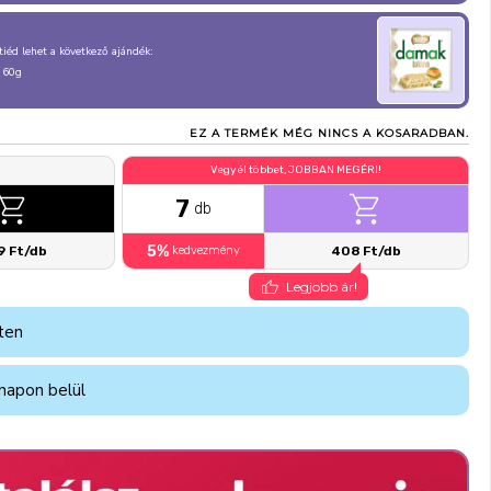
, tiéd lehet a következő ajándék:
 60g
EZ A TERMÉK MÉG NINCS A KOSARADBAN.
Vegyél többet, JOBBAN MEGÉRI!
7
db
5%
9 Ft/db
kedvezmény
408 Ft/db
Legjobb ár!
ten
napon belül