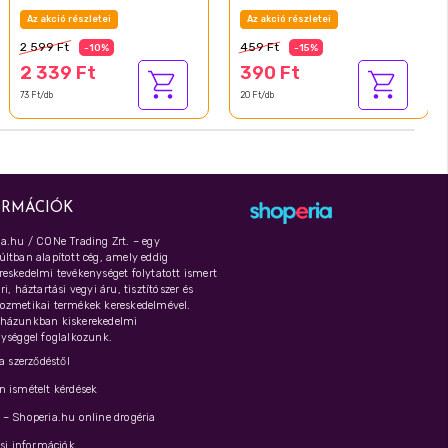
Az akció részletei
Az akció részletei
2 599 Ft
459 Ft
-10%
-15%
2 339 Ft
390 Ft
73 Ft/db
20 Ft/db
ORMÁCIÓK
a.hu / CONe Trading Zrt. – egy
ltban alapított cég, amely eddig
eskedelmi tevékenységet folytatott ismert
i, háztartási vegyi áru, tisztítószer és
ozmetikai termékek kereskedelmével.
házunkban kiskerekedelmi
ységgel foglalkozunk.
 a szerződéstől
 ismételt kérdések
– Shoperia.hu online drogéria
ási információk