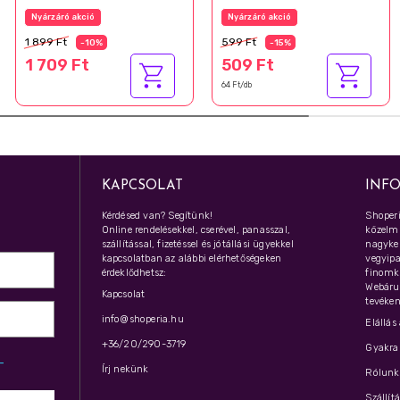
mosakodógél 250 ml
Nyárzáró akció
Nyárzáró akció
1 899 Ft
599 Ft
-10%
-15%
1 709 Ft
509 Ft
64 Ft/db
KAPCSOLAT
INF
Kérdésed van? Segítünk!
Shoperi
Online rendelésekkel, cserével, panasszal,
közelmú
szállítással, fizetéssel és jótállási ügyekkel
nagyker
kapcsolatban az alábbi elérhetőségeken
vegyipar
érdeklődhetsz:
finomk
Webáru
Kapcsolat
tevéken
info@shoperia.hu
Elállás
+36/20/290-3719
Gyakran
z­
Írj nekünk
Rólunk 
Szállít