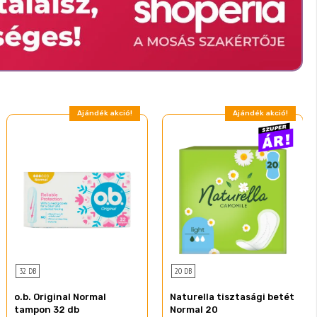
Ajándék akció!
Ajándék akció!
32 DB
20 DB
o.b. Original Normal
Naturella tisztasági betét
tampon 32 db
Normal 20