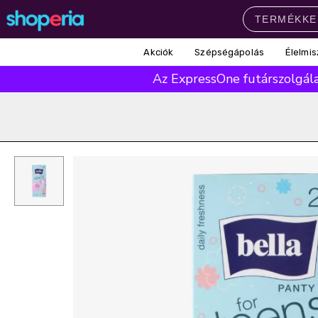
Akciók
Szépségápolás
Élelmis
Népszerű kategóriák
Az ExpressOne futárszolgálat
Szépségápolás
Élelmiszer
Mosás
Mosogatás
Takarítás
Baba-mama
Háztartás
Népszerű márkák
Pampers
Lenor
Finish
Violeta
Coccolino
Népszerű keresések
leukoplast
ariel
lenor
finish
pampers