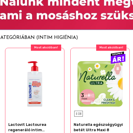
ATEGÓRIÁBAN (INTIM HIGIÉNIA)
Most akcióban!
Most akcióban!
8 DB
Lactovit Lactourea
Naturella egészségyügyi
regeneráló intim
betét Ultra Maxi 8