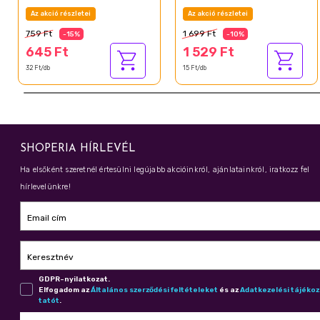
20 db
Az akció részletei
Az akció részletei
759 Ft
1 699 Ft
-15%
-10%
645 Ft
1 529 Ft
32 Ft/db
15 Ft/db
SHOPERIA HÍRLEVÉL
Ha elsőként szeretnél értesülni legújabb akcióinkról, ajánlatainkról, iratkozz fel
hírlevelünkre!
Email cím
Keresztnév
GDPR-nyilatkozat.
Elfogadom az
Ál­ta­lá­nos szer­ző­dé­si fel­té­te­le­ket
és az
Adat­ke­ze­lé­si tá­jé­ko
ta­tót
.