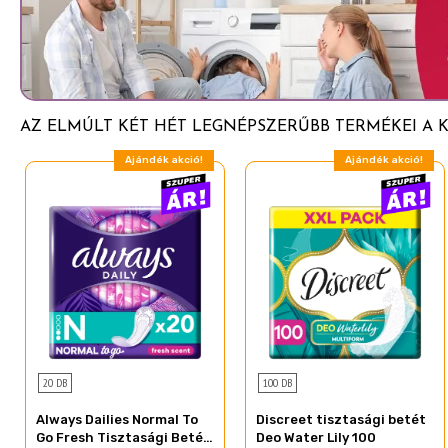
AZ ELMÚLT KÉT HÉT LEGNÉPSZERŰBB TERMÉKEI A K
Ajándék akció!
Ajándék akció!
20 DB
100 DB
Always Dailies Normal To
Discreet tisztasági betét
Go Fresh Tisztasági Betét,
Deo Water Lily 100