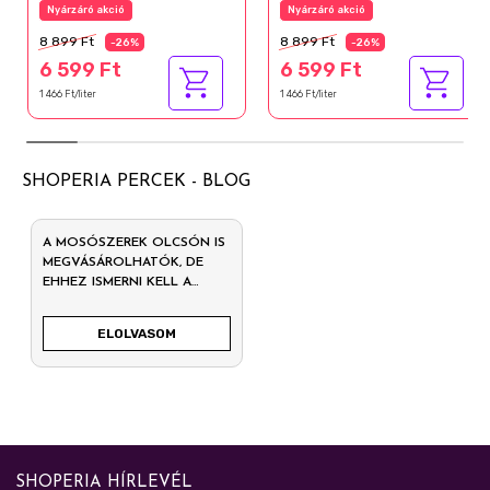
Nyárzáró akció
Nyárzáró akció
8 899 Ft
8 899 Ft
-26%
-26%
6 599 Ft
6 599 Ft
1 466 Ft/liter
1 466 Ft/liter
SHOPERIA PERCEK - BLOG
A MOSÓSZEREK OLCSÓN IS
MEGVÁSÁROLHATÓK, DE
EHHEZ ISMERNI KELL A
LELŐHELYEKET
ELOLVASOM
SHOPERIA HÍRLEVÉL