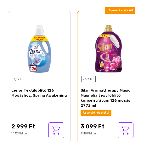
Ajándék akció!
2,65 L
2772 ML
Lenor Textilöblítő 126
Silan Aromatherapy Magic
Mosáshoz, Spring Awakening
Magnolia textilöblítő
koncentrátum 126 mosás
2772 ml
Az akció részletei
2 999 Ft
3 099 Ft
1 132 Ft/liter
1 118 Ft/liter