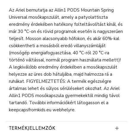
Az Ariel bemutatja az Allin1 PODS Mountain Spring
Universal mosókapszulát, amely a patyolattiszta
eredmény érdekében hatékony folteltávolítást kínál, és
már 30 °C-on és rövid programok esetén is nagyszerűen
teljesít. Mosson alacsonyabb hőfokon, és akár 60%-kal
csökkentheti a mosásból eredő villanyszámláját
(mosógép energiafogyasztása, 40 °C-ról 20 °C-ra
történő váltással, normál program használata mellett)!
A legkiválóbb eredmény érdekében a mosókapszulát
helyezze az üres dob hátuljába, majd halmozza rá a
ruhákat. FIGYELMEZTETÉS: A termék egészségre
ártalmas lehet és súlyos sérüléseket okozhat. Az Ariel
Allin1 PODS mosókapszula gyermekektől mindig távol
tartandó. További információkért látogasson el a
keepcapsfromkids.eu webhelyre.
TERMÉKJELLEMZŐK