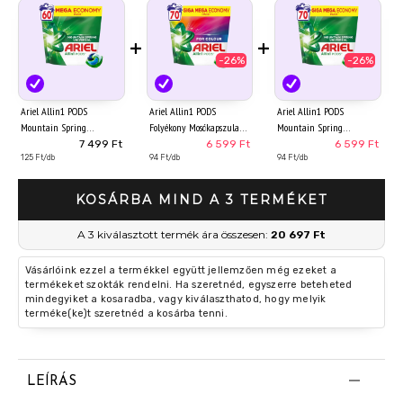
+
+
-26%
-26%
Ariel Allin1 PODS
Ariel Allin1 PODS
Ariel Allin1 PODS
Mountain Spring
Folyékony Mosókapszula
Mountain Spring
Universal Mosókapszula,
Színes Ruhákhoz, 70
Universal Mosókapszula,
7 499 Ft
6 599 Ft
6 599 Ft
60 Mosáshoz
125 Ft/db
Mosáshoz
94 Ft/db
70 Mosáshoz
94 Ft/db
KOSÁRBA MIND A 3 TERMÉKET
A 3 kiválasztott termék ára összesen:
20 697 Ft
Vásárlóink ezzel a termékkel együtt jellemzően még ezeket a
termékeket szokták rendelni. Ha szeretnéd, egyszerre beteheted
mindegyiket a kosaradba, vagy kiválaszthatod, hogy melyik
terméke(ke)t szeretnéd a kosárba tenni.
LEÍRÁS