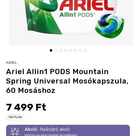
ARIEL
Ariel Allin1 PODS Mountain
Spring Universal Mosókapszula,
60 Mosáshoz
7 499 Ft
125 Ft/db
Akció:
Nyárzáró akció
Kattints az akció további termékeihez!