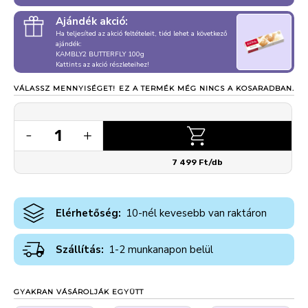
Ajándék akció:
Ha teljesíted az akció feltételeit, tiéd lehet a következő
ajándék:
KAMBLY2 BUTTERFLY 100g
Kattints az akció részleteihez!
VÁLASSZ MENNYISÉGET!
EZ A TERMÉK MÉG NINCS A KOSARADBAN.
1
-
+
7 499 Ft/db
Elérhetőség:
10-nél kevesebb van raktáron
Szállítás:
1-2 munkanapon belül
GYAKRAN VÁSÁROLJÁK EGYÜTT