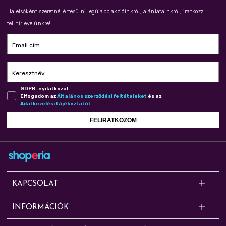
Ha elsőként szeretnél értesülni legújabb akcióinkról, ajánlatainkról, iratkozz
fel hírlevelünkre!
Email cím
Keresztnév
GDPR-nyilatkozat.
Elfogadom az
Ál­ta­lá­nos szer­ző­dé­si fel­té­te­le­ket
és az
Adat­ke­ze­lé­si tá­jé­koz­ta­tót
.
FELIRATKOZOM
KAPCSOLAT
Kérdésed van? Segítünk!
INFORMÁCIÓK
Online rendelésekkel, cserével, panasszal, szállítással, fizetéssel és