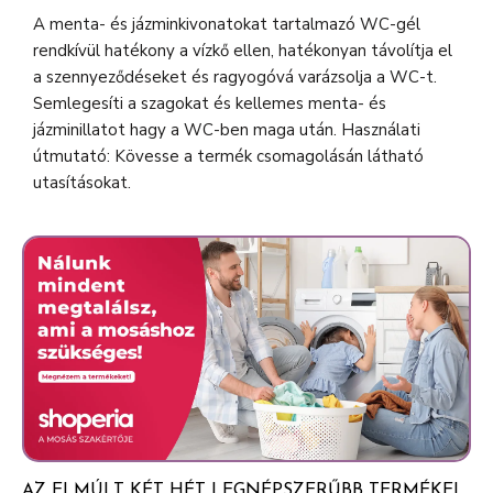
A menta- és jázminkivonatokat tartalmazó WC-gél
rendkívül hatékony a vízkő ellen, hatékonyan távolítja el
a szennyeződéseket és ragyogóvá varázsolja a WC-t.
Semlegesíti a szagokat és kellemes menta- és
jázminillatot hagy a WC-ben maga után. Használati
útmutató: Kövesse a termék csomagolásán látható
utasításokat.
AZ ELMÚLT KÉT HÉT LEGNÉPSZERŰBB TERMÉKEI