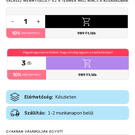
VÁLASSZ MENNYISÉGET!
EZ A TERMÉK MÉG NINCS A KOSARADBAN.
1
-
+
10%
kedvezmény
989 Ft/db
Vegyél egyszerre többet, hogy mindig legyen a háztartásban!
3
db
10%
kedvezmény
989 Ft/db
Elérhetőség:
Készleten
Szállítás:
1-2 munkanapon belül
GYAKRAN VÁSÁROLJÁK EGYÜTT