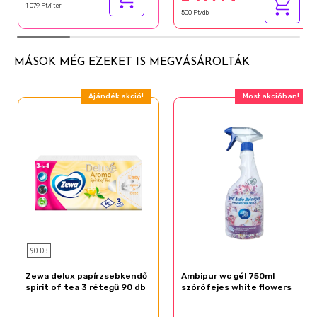
1 079 Ft/liter
500 Ft/db
MÁSOK MÉG EZEKET IS MEGVÁSÁROLTÁK
Ajándék akció!
Most akcióban!
90 DB
Zewa delux papírzsebkendő
Ambipur wc gél 750ml
spirit of tea 3 rétegű 90 db
szórófejes white flowers