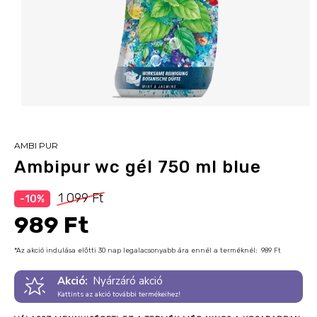
AMBI PUR
Ambipur wc gél 750 ml blue
1 099 Ft
-10%
989 Ft
*Az akció indulása előtti 30 nap legalacsonyabb ára ennél a terméknél:
989 Ft
Akció:
Nyárzáró akció
Kattints az akció további termékeihez!