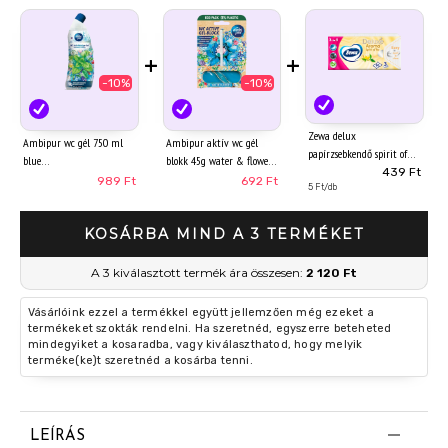
+
+
-10%
-10%
Zewa delux
Ambipur wc gél 750 ml
Ambipur aktív wc gél
papírzsebkendő spirit of
blue
blokk 45g water & flowers
tea 3 rétegű 90 db
439 Ft
989 Ft
692 Ft
5 Ft/db
KOSÁRBA MIND A 3 TERMÉKET
A 3 kiválasztott termék ára összesen:
2 120 Ft
Vásárlóink ezzel a termékkel együtt jellemzően még ezeket a
termékeket szokták rendelni. Ha szeretnéd, egyszerre beteheted
mindegyiket a kosaradba, vagy kiválaszthatod, hogy melyik
terméke(ke)t szeretnéd a kosárba tenni.
LEÍRÁS