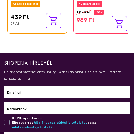
Az akció részletei
Nyárzáró akció
1 099 Ft
-10%
439 Ft
989 Ft
5 Ft/db
SHOPERIA HÍRLEVÉL
Ha elsőként szeretnél értesülni legújabb akcióinkról, ajánlatainkról, iratkozz
fel hírlevelünkre!
Email cím
Keresztnév
GDPR-nyilatkozat.
Elfogadom az
Ál­ta­lá­nos szer­ző­dé­si fel­té­te­le­ket
és az
Adat­ke­ze­lé­si tá­jé­koz­ta­tót
.