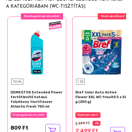
A KATEGÓRIÁBAN (WC-TISZTÍTÁS)
Klubtagoknak olcsóbb!
Most akcióban!
750 ML
5 DB
DOMESTOS Extended Power
Bref Color Auto Active
fertőtlenítő hatású
Flower XXL WC frissítő 5 x 50
folyékony tisztítószer
g (250 g)
Atlantic Fresh 750 ml
Klubtagoknak olcsóbb!
Nyárzáró akció
2 699 Ft
-7%
809 Ft
2 499 Ft